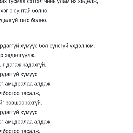
рах тусмаа сэтгэл чинь улам их хөдөлж,
рхэг оюунтай болно.
удалгүй төгс болно.
ирдаггүй хүмүүс бол сүнсгүй үхдэл юм.
р хөдөлгүүлж,
г дагаж чадахгүй.
ирдаггүй хүмүүс
эг амьдралаа алдаж,
лбоогоо тасалж,
йг зөвшөөрөхгүй.
ирдаггүй хүмүүс
эг амьдралаа алдаж,
лбоогоо тасалж,