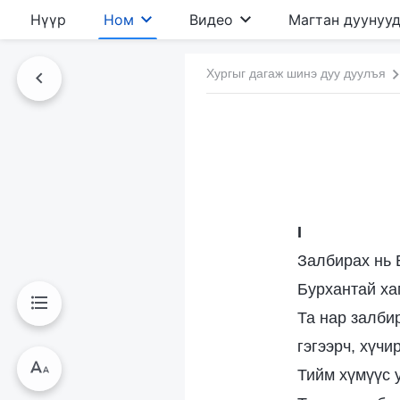
Нүүр
Ном
Видео
Магтан дуунуу
Хургыг дагаж шинэ дуу дуулъя
I
Залбирах нь 
Бурхантай ха
Та нар залби
гэгээрч, хүчи
Тийм хүмүүс 