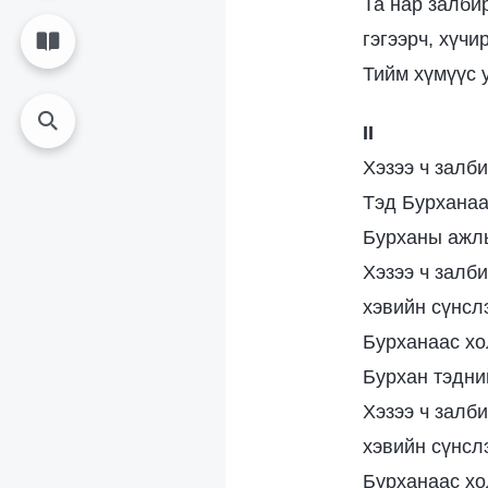
Та нар залби
гэгээрч, хүчи
Тийм хүмүүс 
II
Хэзээ ч залб
Тэд Бурханаа
Бурханы ажлы
Хэзээ ч залб
хэвийн сүнсл
Бурханаас хо
Бурхан тэдни
Хэзээ ч залб
хэвийн сүнсл
Бурханаас хо