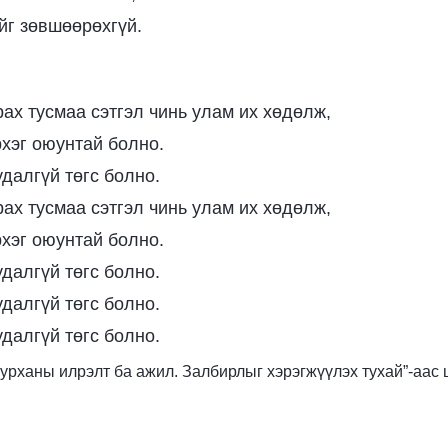
йг зөвшөөрөхгүй.
рах тусмаа сэтгэл чинь улам их хөдөлж,
рхэг оюунтай болно.
удалгүй төгс болно.
рах тусмаа сэтгэл чинь улам их хөдөлж,
рхэг оюунтай болно.
удалгүй төгс болно.
удалгүй төгс болно.
удалгүй төгс болно.
: Бурханы илрэлт ба ажил. Залбирлыг хэрэгжүүлэх тухай”-аа