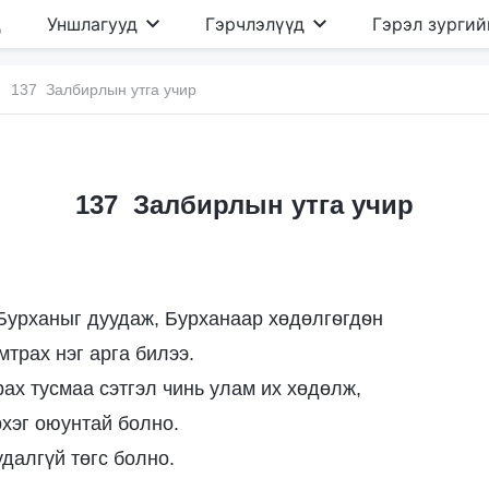
д
Уншлагууд
Гэрчлэлүүд
Гэрэл зургий
137 Залбирлын утга учир
137 Залбирлын утга учир
Бурханыг дуудаж, Бурханаар хөдөлгѳгдѳн
мтрах нэг арга билээ.
рах тусмаа сэтгэл чинь улам их хөдөлж,
рхэг оюунтай болно.
удалгүй төгс болно.