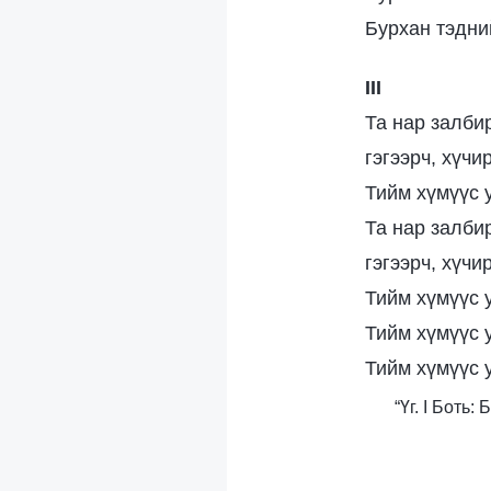
Бурхан тэдни
III
Та нар залби
гэгээрч, хүчи
Тийм хүмүүс 
Та нар залби
гэгээрч, хүчи
Тийм хүмүүс 
Тийм хүмүүс 
Тийм хүмүүс 
“Үг. I Боть