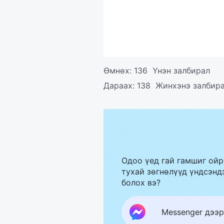
Өмнөх:
136 Үнэн залбирал
Дараах:
138 Жинхэнэ залбира
Одоо үед гай гамшиг ойр
тухай зөгнөлүүд үндсэндэ
болох вэ?
Messenger дээр