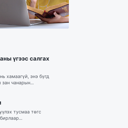
аны үгээс салгах
ь хамаагүй, энэ бүгд
зан чанарын...
м
үүлэх тусмаа төгс
бирлаар...