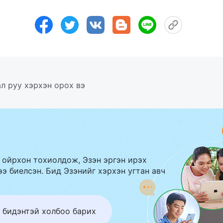
л руу хэрхэн орох вэ
 ойрхон тохиолдож, Эзэн эргэн ирэх
э биелсэн. Бид Эзэнийг хэрхэн угтан авч
 бидэнтэй холбоо барих