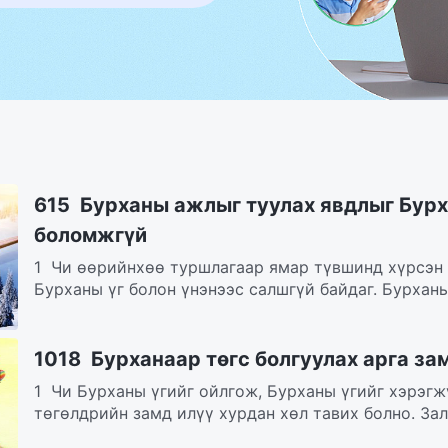
615 Бурханы ажлыг туулах явдлыг Бурх
боломжгүй
1 Чи өөрийнхөө туршлагаар ямар түвшинд хүрсэн н
Бурханы үг болон үнэнээс салшгүй байдаг. Бурханы 
1018 Бурханаар төгс болгуулах арга за
1 Чи Бурханы үгийг ойлгож, Бурханы үгийг хэрэгж
төгөлдрийн замд илүү хурдан хөл тавих болно. Зал