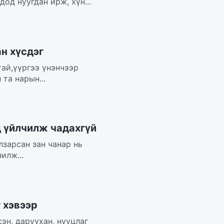
од нуугдан ирж, хүн...
н хүсдэг
тай,үүргээ үнэнчээр
та нарын...
д үйлчилж чадахгүй
лзарсан зан чанар нь
илж...
 хэвээр
эн, даруухан, нууцлаг