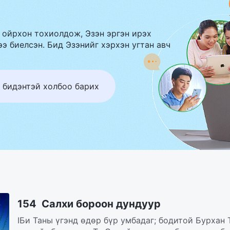
 ойрхон тохиолдож, Эзэн эргэн ирэх
э биелсэн. Бид Эзэнийг хэрхэн угтан авч
 бидэнтэй холбоо барих
154 Салхи бороон дундуур
IБи Таны үгэнд өдөр бүр умбадаг; бодитой Бурхан 