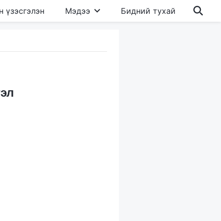
н үзэсгэлэн
Мэдээ
Бидний тухай
гэл