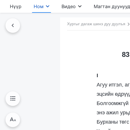
Нүүр
Ном
Видео
Магтан дуунуу
Хургыг дагаж шинэ дуу дуулъя
83
I
Агуу итгэл, а
эцсийн өдрүү
Болгоомжгүй 
энэ ажил урь
Бурханы төгс