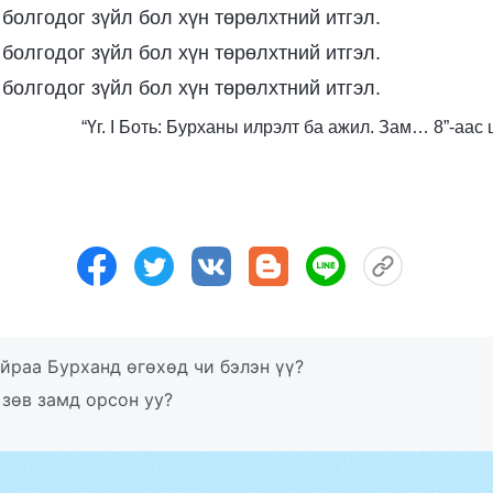
 болгодог зүйл бол хүн төрөлхтний итгэл.
 болгодог зүйл бол хүн төрөлхтний итгэл.
 болгодог зүйл бол хүн төрөлхтний итгэл.
“Үг. I Боть: Бурханы илрэлт ба ажил. Зам… 8”-аа
айраа Бурханд өгөхөд чи бэлэн үү?
 зөв замд орсон уу?