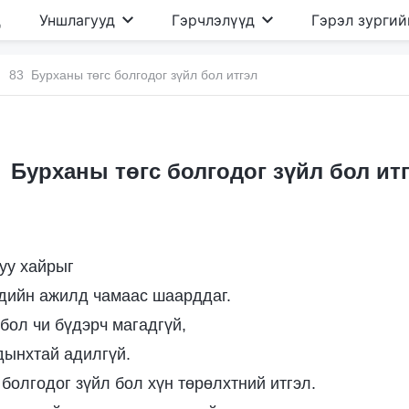
д
Уншлагууд
Гэрчлэлүүд
Гэрэл зургий
83 Бурханы төгс болгодог зүйл бол итгэл
 Бурханы төгс болгодог зүйл бол ит
гуу хайрыг
дийн ажилд чамаас шаарддаг.
бол чи бүдэрч магадгүй,
дынхтай адилгүй.
 болгодог зүйл бол хүн төрөлхтний итгэл.