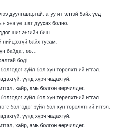
лээ дуулгавартай, агуу итгэлтэй байх үед
н энэ үе шат дуусах болно.
ддог шиг энгийн биш.
й нийцэхгүй байх тусам,
гүн байдаг, өө…
ралтай бод!
 болгодог зүйл бол хүн төрөлхтний итгэл.
адахгүй, үүнд хүрч чадахгүй.
итгэл, хайр, амь болгон өөрчилдөг.
 болгодог зүйл бол хүн төрөлхтний итгэл.
өгс болгодог зүйл бол хүн төрөлхтний итгэл.
адахгүй, үүнд хүрч чадахгүй.
итгэл, хайр, амь болгон өөрчилдөг.