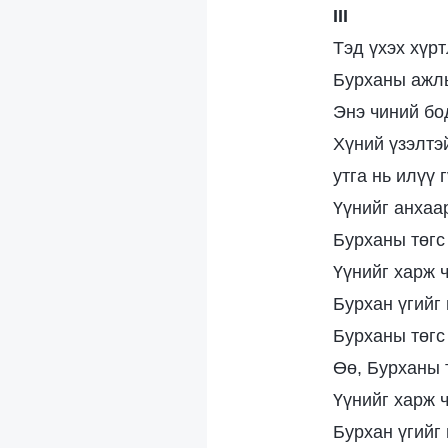
III
Тэд үхэх хүрт
Бурханы ажлы
Энэ чиний бо
Хүний үзэлтэ
утга нь илүү 
Үүнийг анхаа
Бурханы төгс
Үүнийг харж ч
Бурхан үгийг 
Бурханы төгс
Өө, Бурханы т
Үүнийг харж ч
Бурхан үгийг 