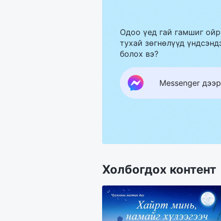
Одоо үед гай гамшиг ойр
тухай зөгнөлүүд үндсэндэ
болох вэ?
Messenger дээр
Холбогдох контент