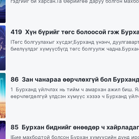
гэдгийг би харсан.Та Өөрийгөө даруу болгон махбод
419 Хүн бүрийг төгс болоосой гэж Бурха
IТөгс болгуулахыг хүсдэг,Бурханд үнэнч, дуулгавар
биелүүлдэг хүмүүсбүгд төгс болгуулж чадна.Бурхан 
86 Зан чанараа өөрчлөхгүй бол Бурхан
1 Бурханд үйлчлэх нь тийм ч амархан ажил биш. Я
өөрчлөгдөлгүй үлдсэн хүмүүс хэзээ ч Бурханд үйлч
85 Бурхан биднийг өнөөдөр ч хайрладаг
IБие махбодтой болсон Бурхан хүмүүсийн дунд ирс