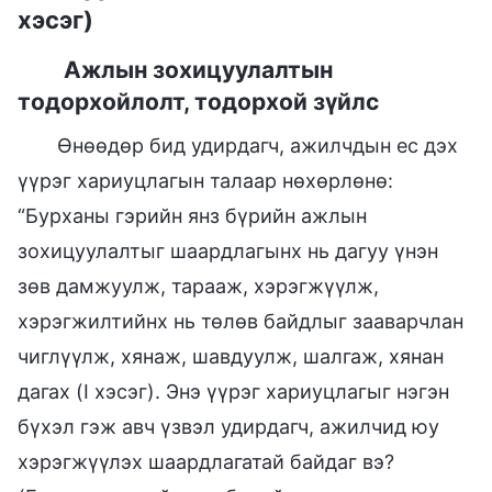
хэсэг)
Ажлын зохицуулалтын
тодорхойлолт, тодорхой зүйлс
Өнөөдөр бид удирдагч, ажилчдын ес дэх
үүрэг хариуцлагын талаар нөхөрлөнө:
“Бурханы гэрийн янз бүрийн ажлын
зохицуулалтыг шаардлагынх нь дагуу үнэн
зөв дамжуулж, тарааж, хэрэгжүүлж,
хэрэгжилтийнх нь төлөв байдлыг зааварчлан
чиглүүлж, хянаж, шавдуулж, шалгаж, хянан
дагах (I хэсэг). Энэ үүрэг хариуцлагыг нэгэн
бүхэл гэж авч үзвэл удирдагч, ажилчид юу
хэрэгжүүлэх шаардлагатай байдаг вэ?