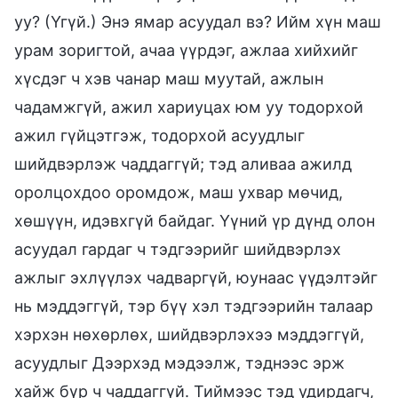
уу? (Үгүй.) Энэ ямар асуудал вэ? Ийм хүн маш
урам зоригтой, ачаа үүрдэг, ажлаа хийхийг
хүсдэг ч хэв чанар маш муутай, ажлын
чадамжгүй, ажил хариуцах юм уу тодорхой
ажил гүйцэтгэж, тодорхой асуудлыг
шийдвэрлэж чаддаггүй; тэд аливаа ажилд
оролцохдоо оромдож, маш ухвар мөчид,
хөшүүн, идэвхгүй байдаг. Үүний үр дүнд олон
асуудал гардаг ч тэдгээрийг шийдвэрлэх
ажлыг эхлүүлэх чадваргүй, юунаас үүдэлтэйг
нь мэддэггүй, тэр бүү хэл тэдгээрийн талаар
хэрхэн нөхөрлөх, шийдвэрлэхээ мэддэггүй,
асуудлыг Дээрхэд мэдээлж, тэднээс эрж
хайж бүр ч чаддаггүй. Тиймээс тэд удирдагч,