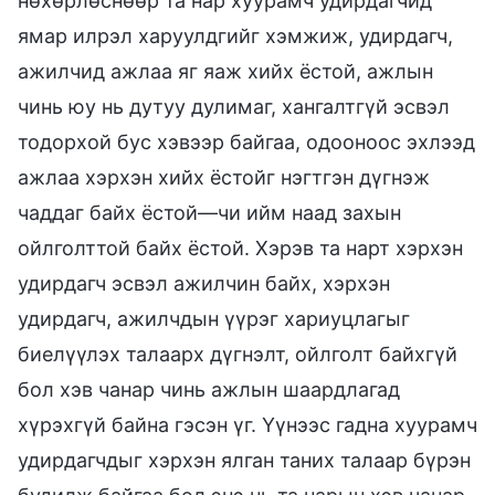
нөхөрлөснөөр та нар хуурамч удирдагчид
ямар илрэл харуулдгийг хэмжиж, удирдагч,
ажилчид ажлаа яг яаж хийх ёстой, ажлын
чинь юу нь дутуу дулимаг, хангалтгүй эсвэл
тодорхой бус хэвээр байгаа, одооноос эхлээд
ажлаа хэрхэн хийх ёстойг нэгтгэн дүгнэж
чаддаг байх ёстой—чи ийм наад захын
ойлголттой байх ёстой. Хэрэв та нарт хэрхэн
удирдагч эсвэл ажилчин байх, хэрхэн
удирдагч, ажилчдын үүрэг хариуцлагыг
биелүүлэх талаарх дүгнэлт, ойлголт байхгүй
бол хэв чанар чинь ажлын шаардлагад
хүрэхгүй байна гэсэн үг. Үүнээс гадна хуурамч
удирдагчдыг хэрхэн ялган таних талаар бүрэн