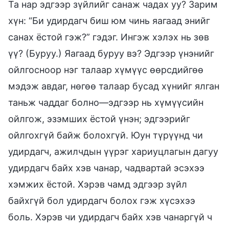
Та нар эдгээр зүйлийг санаж чадах уу? Зарим
хүн: “Би удирдагч биш юм чинь яагаад энийг
санах ёстой гэж?” гэдэг. Ингэж хэлэх нь зөв
үү? (Буруу.) Яагаад буруу вэ? Эдгээр үнэнийг
ойлгосноор нэг талаар хүмүүс өөрсдийгөө
мэдэж авдаг, нөгөө талаар бусад хүнийг ялган
таньж чаддаг болно—эдгээр нь хүмүүсийн
ойлгож, эзэмших ёстой үнэн; эдгээрийг
ойлгохгүй байж болохгүй. Юун түрүүнд чи
удирдагч, ажилчдын үүрэг хариуцлагын дагуу
удирдагч байх хэв чанар, чадвартай эсэхээ
хэмжих ёстой. Хэрэв чамд эдгээр зүйл
байхгүй бол удирдагч болох гэж хүсэхээ
боль. Хэрэв чи удирдагч байх хэв чанаргүй ч