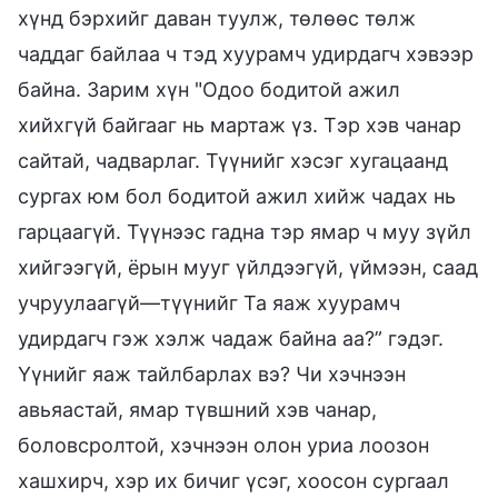
хүнд бэрхийг даван туулж, төлөөс төлж
чаддаг байлаа ч тэд хуурамч удирдагч хэвээр
байна. Зарим хүн "Одоо бодитой ажил
хийхгүй байгааг нь мартаж үз. Тэр хэв чанар
сайтай, чадварлаг. Түүнийг хэсэг хугацаанд
сургах юм бол бодитой ажил хийж чадах нь
гарцаагүй. Түүнээс гадна тэр ямар ч муу зүйл
хийгээгүй, ёрын мууг үйлдээгүй, үймээн, саад
учруулаагүй—түүнийг Та яаж хуурамч
удирдагч гэж хэлж чадаж байна аа?” гэдэг.
Үүнийг яаж тайлбарлах вэ? Чи хэчнээн
авьяастай, ямар түвшний хэв чанар,
боловсролтой, хэчнээн олон уриа лоозон
хашхирч, хэр их бичиг үсэг, хоосон сургаал