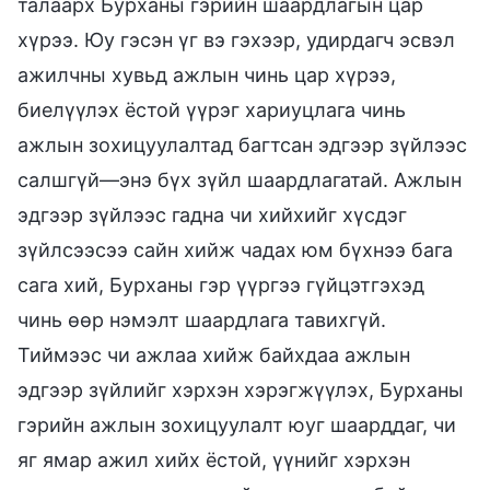
талаарх Бурханы гэрийн шаардлагын цар
хүрээ. Юу гэсэн үг вэ гэхээр, удирдагч эсвэл
ажилчны хувьд ажлын чинь цар хүрээ,
биелүүлэх ёстой үүрэг хариуцлага чинь
ажлын зохицуулалтад багтсан эдгээр зүйлээс
салшгүй—энэ бүх зүйл шаардлагатай. Ажлын
эдгээр зүйлээс гадна чи хийхийг хүсдэг
зүйлсээсээ сайн хийж чадах юм бүхнээ бага
сага хий, Бурханы гэр үүргээ гүйцэтгэхэд
чинь өөр нэмэлт шаардлага тавихгүй.
Тиймээс чи ажлаа хийж байхдаа ажлын
эдгээр зүйлийг хэрхэн хэрэгжүүлэх, Бурханы
гэрийн ажлын зохицуулалт юуг шаарддаг, чи
яг ямар ажил хийх ёстой, үүнийг хэрхэн