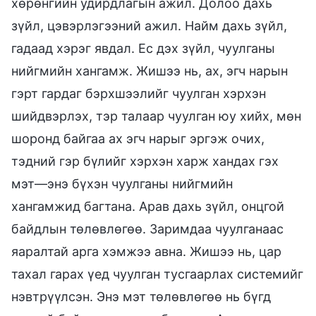
хөрөнгийн удирдлагын ажил. Долоо дахь
зүйл, цэвэрлэгээний ажил. Найм дахь зүйл,
гадаад хэрэг явдал. Ес дэх зүйл, чуулганы
нийгмийн хангамж. Жишээ нь, ах, эгч нарын
гэрт гардаг бэрхшээлийг чуулган хэрхэн
шийдвэрлэх, тэр талаар чуулган юу хийх, мөн
шоронд байгаа ах эгч нарыг эргэж очих,
тэдний гэр бүлийг хэрхэн харж хандах гэх
мэт—энэ бүхэн чуулганы нийгмийн
хангамжид багтана. Арав дахь зүйл, онцгой
байдлын төлөвлөгөө. Заримдаа чуулганаас
яаралтай арга хэмжээ авна. Жишээ нь, цар
тахал гарах үед чуулган тусгаарлах системийг
нэвтрүүлсэн. Энэ мэт төлөвлөгөө нь бүгд