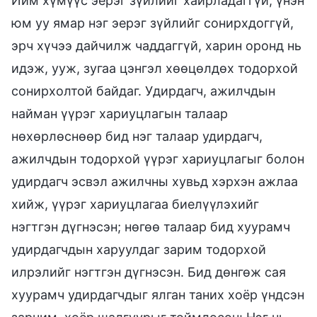
Ийм хүмүүс эерэг зүйлийг хайрладаггүй, үнэн
юм уу ямар нэг эерэг зүйлийг сонирхдоггүй,
эрч хүчээ дайчилж чаддаггүй, харин оронд нь
идэж, ууж, зугаа цэнгэл хөөцөлдөх тодорхой
сонирхолтой байдаг. Удирдагч, ажилчдын
найман үүрэг хариуцлагын талаар
нөхөрлөснөөр бид нэг талаар удирдагч,
ажилчдын тодорхой үүрэг хариуцлагыг болон
удирдагч эсвэл ажилчны хувьд хэрхэн ажлаа
хийж, үүрэг хариуцлагаа биелүүлэхийг
нэгтгэн дүгнэсэн; нөгөө талаар бид хуурамч
удирдагчдын харуулдаг зарим тодорхой
илрэлийг нэгтгэн дүгнэсэн. Бид дөнгөж сая
хуурамч удирдагчдыг ялган таних хоёр үндсэн