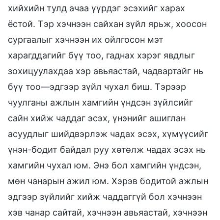
хийхийн тулд ачаа үүрдэг эсэхийг харах
ёстой. Тэр хэчнээн сайхан зүйл ярьж, хоосон
сургаалыг хэчнээн их ойлгосон мэт
харагддагийг бүү тоо, гаднах хэрэг явдлыг
зохицуулахдаа хэр авьяастай, чадвартайг нь
бүү тоо—эдгээр зүйл чухал биш. Тэрээр
чуулганы ажлын хамгийн үндсэн зүйлсийг
сайн хийж чаддаг эсэх, үнэнийг ашиглан
асуудлыг шийдвэрлэж чадах эсэх, хүмүүсийг
үнэн-бодит байдал руу хөтөлж чадах эсэх нь
хамгийн чухал юм. Энэ бол хамгийн үндсэн,
мөн чанарын ажил юм. Хэрэв бодитой ажлын
эдгээр зүйлийг хийж чаддаггүй бол хэчнээн
хэв чанар сайтай, хэчнээн авьяастай, хэчнээн