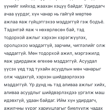
үүнийг хийхэд жаахан хэцүү байдаг. Удирдагч
ачаа үүрдэг, хүн чанар нь гайгүй мөртөө
ажлаа яаж гүйцэтгэхээ мэддэггүй гэж бодъё.
Тэдэнтэй яаж ч нөхөрлөсөн бай, тэд
тодорхой ажлыг хэрхэн хэрэгжүүлэх,
оролцохоо мэддэггүй, зарчим, чиглэлийг олж
чаддаггүй. Мөн тодорхой ажил, мэргэжилд
яаж удирдамж өгөхөө мэддэггүй. Асуудал
үүсэх үед тэд тухайн асуудлын мөн чанарыг
олж чадахгүй, хэрхэн шийдвэрлэхээ
мэддэггүй. Үр дүнд нь тэд аливаа ажлыг хийх,
аливаа асуудлыг шийдвэрлэхдээ үргэлж маш
идэвхгүй, удаан байдаг. Ийм хүн удирдагч,
ажилчны үүрэг хариуцлагыг биелүүлж чадах