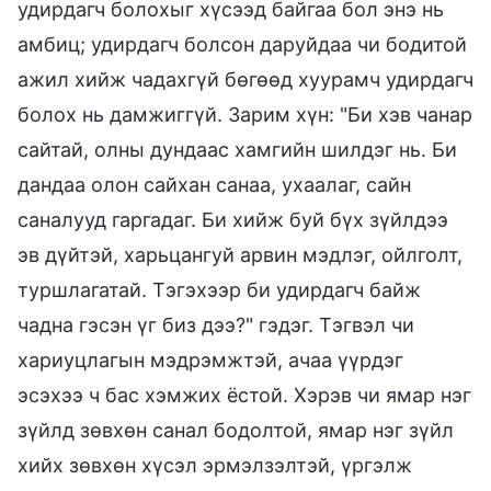
удирдагч болохыг хүсээд байгаа бол энэ нь
амбиц; удирдагч болсон даруйдаа чи бодитой
ажил хийж чадахгүй бөгөөд хуурамч удирдагч
болох нь дамжиггүй. Зарим хүн: "Би хэв чанар
сайтай, олны дундаас хамгийн шилдэг нь. Би
дандаа олон сайхан санаа, ухаалаг, сайн
саналууд гаргадаг. Би хийж буй бүх зүйлдээ
эв дүйтэй, харьцангуй арвин мэдлэг, ойлголт,
туршлагатай. Тэгэхээр би удирдагч байж
чадна гэсэн үг биз дээ?" гэдэг. Тэгвэл чи
хариуцлагын мэдрэмжтэй, ачаа үүрдэг
эсэхээ ч бас хэмжих ёстой. Хэрэв чи ямар нэг
зүйлд зөвхөн санал бодолтой, ямар нэг зүйл
хийх зөвхөн хүсэл эрмэлзэлтэй, үргэлж