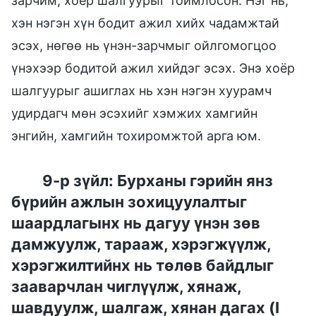
зарчим, хоёр шалгуурыг тоймлосон: Нэг нь,
хэн нэгэн хүн бодит ажил хийх чадамжтай
эсэх, нөгөө нь үнэн-зарчмыг ойлгомогцоо
үнэхээр бодитой ажил хийдэг эсэх. Энэ хоёр
шалгуурыг ашиглах нь хэн нэгэн хуурамч
удирдагч мөн эсэхийг хэмжих хамгийн
энгийн, хамгийн тохиромжтой арга юм.
9-р зүйл: Бурханы гэрийн янз
бүрийн ажлын зохицуулалтыг
шаардлагынх нь дагуу үнэн зөв
дамжуулж, тарааж, хэрэгжүүлж,
хэрэгжилтийнх нь төлөв байдлыг
зааварчлан чиглүүлж, хянаж,
шавдуулж, шалгаж, хянан дагах (I