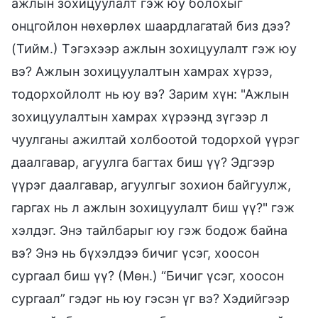
ажлын зохицуулалт гэж юу болохыг
онцгойлон нөхөрлөх шаардлагатай биз дээ?
(Тийм.) Тэгэхээр ажлын зохицуулалт гэж юу
вэ? Ажлын зохицуулалтын хамрах хүрээ,
тодорхойлолт нь юу вэ? Зарим хүн: "Ажлын
зохицуулалтын хамрах хүрээнд зүгээр л
чуулганы ажилтай холбоотой тодорхой үүрэг
даалгавар, агуулга багтах биш үү? Эдгээр
үүрэг даалгавар, агуулгыг зохион байгуулж,
гаргах нь л ажлын зохицуулалт биш үү?" гэж
хэлдэг. Энэ тайлбарыг юу гэж бодож байна
вэ? Энэ нь бүхэлдээ бичиг үсэг, хоосон
сургаал биш үү? (Мөн.) “Бичиг үсэг, хоосон
сургаал” гэдэг нь юу гэсэн үг вэ? Хэдийгээр