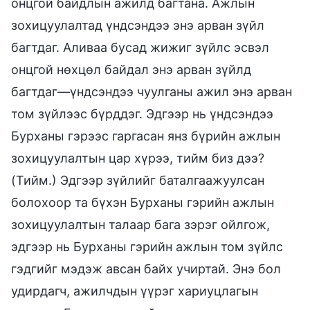
онцгой байдлын ажилд багтана. Ажлын
зохицуулалтад үндсэндээ энэ арван зүйл
багтдаг. Аливаа бусад жижиг зүйлс эсвэл
онцгой нөхцөл байдал энэ арван зүйлд
багтдаг—үндсэндээ чуулганы ажил энэ арван
том зүйлээс бүрддэг. Эдгээр нь үндсэндээ
Бурханы гэрээс гаргасан янз бүрийн ажлын
зохицуулалтын цар хүрээ, тийм биз дээ?
(Тийм.) Эдгээр зүйлийг баталгаажуулсан
болохоор та бүхэн Бурханы гэрийн ажлын
зохицуулалтын талаар бага зэрэг ойлгож,
эдгээр нь Бурханы гэрийн ажлын том зүйлс
гэдгийг мэдэж авсан байх учиртай. Энэ бол
удирдагч, ажилчдын үүрэг хариуцлагын