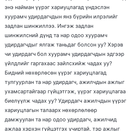
энэ найман үүрэг хариуцлагад үндэслэн
хуурамч удирдагчдын янз бүрийн илрэлийг
задлан шинжиллээ. Ингэж задлан
шинжилсний дүнд та нар одоо хуурамч
удирдагчдыг ялгаж таньдаг болсон уу? Хэрэв
чи удирдагч бол хуурамч удирдагчдын эдгээр
үйлдлийг гаргахаас зайлсхийж чадах уу?
Бидний нөхөрлөсөн үүрэг хариуцлагад
тулгуурлан та нар удирдагч, ажилчдын ажлыг
ухамсартайгаар гүйцэтгэж, үүрэг хариуцлагаа
биелүүлж чадах уу? Удирдагч ажилчдын үүрэг
хариуцлагын талаарх нөхөрлөлөөр
дамжуулан та нар одоо удирдагч, ажилчид
ажлаа хэрхэн гүйцэтгэх учиртай, тэр ажлыг