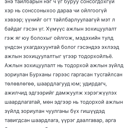
энэ тайлбарын нэг ч үг буруу сонсогдохгүй
хэр нь сонссоныхоо дараа чи ойлгоогүй
хэвээр; үүнийг огт тайлбарлуулаагүй мэт л
байдаг гэсэн үг. Хүмүүс ажлын зохицуулалт
гэж яг юу болохыг ойлгож, мэдэхийн тулд
үндсэн ухагдахуунтай болог гэсэндээ эхлээд
ажлын зохицуулалтыг үгээр тодорхойлъё.
Ажлын зохицуулалт нь тодорхой ажлын зүйлд
зориулан Бурханы гэрээс гаргасан тусгайлсан
төлөвлөгөө, шаардлагууд юм; удирдагч,
ажилчид эдгээрийг дамжуулж хэрэгжүүлэх
шаардлагатай, мөн эдгээр нь тодорхой ажлын
зүйлд зориулан чуулганы бүх гишүүдэд
тавигдсан шаардлага, үүрэг даалгавар, арга