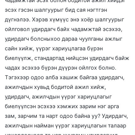
чадамжтай эсэх болон бодитой ажил хийдэг
эсэх гэсэн шалгуурыг бид сая нэгтгэн
дүгнэлээ. Хэрэв хүмүүс энэ хоёр шалгуурыг
ойлговол удирдагч байх чадамжтай эсэхээ,
удирдагч болсныхоо дараа чуулганы ажлыг
сайн хийж, үүрэг хариуцлагаа бүрэн
биелүүлж, стандартад нийцсэн удирдагч байж
чадах эсэхээ бүрэн дүүрэн ойлгох болно.
Тэгэхээр одоо алба хашиж байгаа удирдагч,
ажилчдын хувьд бодитой ажил хийж,
удирдагч, ажилчдын үүрэг хариуцлагыг
биелүүлсэн эсэхээ хэмжих зарим нэг арга
зам, зарчим та нарт одоо байна уу? Удирдагч,
ажилчдын найман үүрэг хариуцлагын талаар