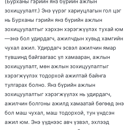
(Бурханы гэрийн янз бүрийн ажлын
зохицуулалт.) Энэ үүрэг хариуцлагын гол цэг
нь Бурханы гэрийн янз бүрийн ажлын
зохицуулалтыг хэрхэн хэрэгжүүлэх тухай юм
—энэ бол удирдагч, ажилчдын хувьд хамгийн
чухал ажил. Удирдагч эсвэл ажилчин ямар
түвшинд байгаагаас үл хамааран, ажлын
зохицуулалт, мөн ажлын зохицуулалтыг
хэрэгжүүлэх тодорхой ажилтай байнга
тулгарах болно. Янз бүрийн ажлын
зохицуулалтыг хэрэгжүүлэх нь удирдагч,
ажилчин болгоны ажилд хамаатай бөгөөд энэ
бол маш чухал, маш тодорхой, тун үндсэн
ажил юм. Энэ үүднээс авч үзвэл, эхлээд