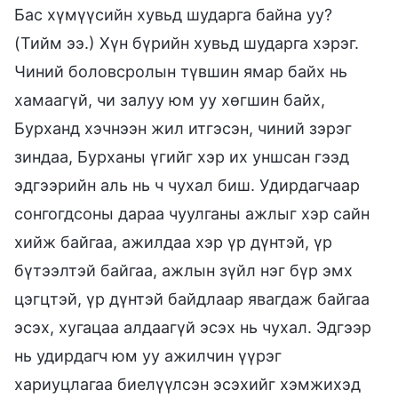
Бас хүмүүсийн хувьд шударга байна уу?
(Тийм ээ.) Хүн бүрийн хувьд шударга хэрэг.
Чиний боловсролын түвшин ямар байх нь
хамаагүй, чи залуу юм уу хөгшин байх,
Бурханд хэчнээн жил итгэсэн, чиний зэрэг
зиндаа, Бурханы үгийг хэр их уншсан гээд
эдгээрийн аль нь ч чухал биш. Удирдагчаар
сонгогдсоны дараа чуулганы ажлыг хэр сайн
хийж байгаа, ажилдаа хэр үр дүнтэй, үр
бүтээлтэй байгаа, ажлын зүйл нэг бүр эмх
цэгцтэй, үр дүнтэй байдлаар явагдаж байгаа
эсэх, хугацаа алдаагүй эсэх нь чухал. Эдгээр
нь удирдагч юм уу ажилчин үүрэг
хариуцлагаа биелүүлсэн эсэхийг хэмжихэд