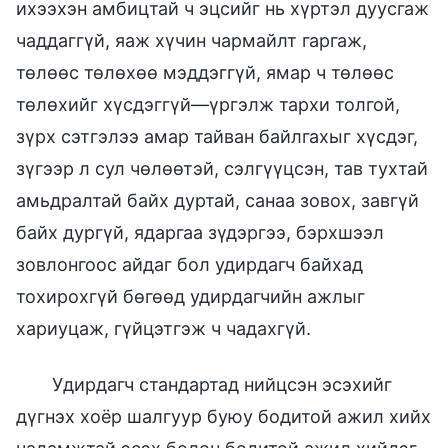
ихээхэн амбицтай ч эцсийг нь хүртэл дуусгаж
чаддаггүй, яаж хүчин чармайлт гаргаж,
төлөөс төлөхөө мэддэггүй, ямар ч төлөөс
төлөхийг хүсдэггүй—үргэлж тархи толгой,
зүрх сэтгэлээ амар тайван байлгахыг хүсдэг,
зүгээр л сул чөлөөтэй, сэлгүүцсэн, тав тухтай
амьдралтай байх дуртай, санаа зовох, завгүй
байх дургүй, ядаргаа зүдэргээ, бэрхшээл
зовлонгоос айдаг бол удирдагч байхад
тохирохгүй бөгөөд удирдагчийн ажлыг
хариуцаж, гүйцэтгэж ч чадахгүй.
Удирдагч стандартад нийцсэн эсэхийг
дүгнэх хоёр шалгуур буюу бодитой ажил хийх