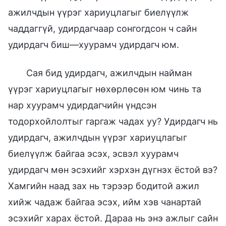
ажилчдын үүрэг хариуцлагыг биелүүлж
чаддаггүй, удирдагчаар сонгогдсон ч сайн
удирдагч биш—хуурамч удирдагч юм.
Сая бид удирдагч, ажилчдын найман
үүрэг хариуцлагыг нөхөрлөсөн юм чинь та
нар хуурамч удирдагчийн үндсэн
тодорхойлолтыг гаргаж чадах уу? Удирдагч нь
удирдагч, ажилчдын үүрэг хариуцлагыг
биелүүлж байгаа эсэх, эсвэл хуурамч
удирдагч мөн эсэхийг хэрхэн дүгнэх ёстой вэ?
Хамгийн наад зах нь тэрээр бодитой ажил
хийж чадаж байгаа эсэх, ийм хэв чанартай
эсэхийг харах ёстой. Дараа нь энэ ажлыг сайн