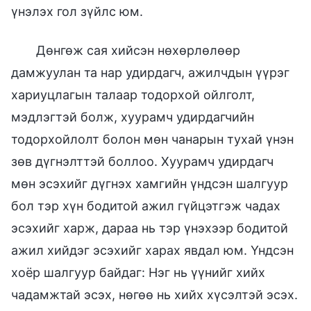
үнэлэх гол зүйлс юм.
Дөнгөж сая хийсэн нөхөрлөлөөр
дамжуулан та нар удирдагч, ажилчдын үүрэг
хариуцлагын талаар тодорхой ойлголт,
мэдлэгтэй болж, хуурамч удирдагчийн
тодорхойлолт болон мөн чанарын тухай үнэн
зөв дүгнэлттэй боллоо. Хуурамч удирдагч
мөн эсэхийг дүгнэх хамгийн үндсэн шалгуур
бол тэр хүн бодитой ажил гүйцэтгэж чадах
эсэхийг харж, дараа нь тэр үнэхээр бодитой
ажил хийдэг эсэхийг харах явдал юм. Үндсэн
хоёр шалгуур байдаг: Нэг нь үүнийг хийх
чадамжтай эсэх, нөгөө нь хийх хүсэлтэй эсэх.