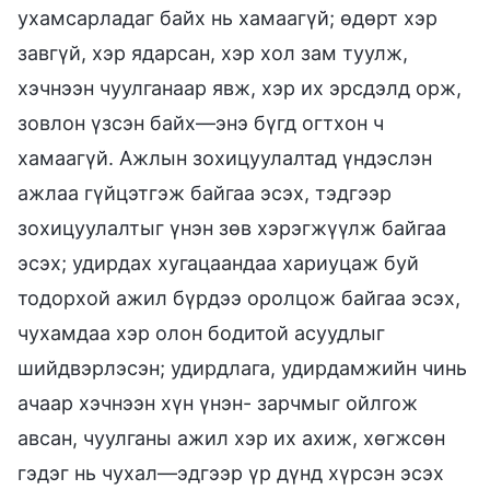
ухамсарладаг байх нь хамаагүй; өдөрт хэр
завгүй, хэр ядарсан, хэр хол зам туулж,
хэчнээн чуулганаар явж, хэр их эрсдэлд орж,
зовлон үзсэн байх—энэ бүгд огтхон ч
хамаагүй. Ажлын зохицуулалтад үндэслэн
ажлаа гүйцэтгэж байгаа эсэх, тэдгээр
зохицуулалтыг үнэн зөв хэрэгжүүлж байгаа
эсэх; удирдах хугацаандаа хариуцаж буй
тодорхой ажил бүрдээ оролцож байгаа эсэх,
чухамдаа хэр олон бодитой асуудлыг
шийдвэрлэсэн; удирдлага, удирдамжийн чинь
ачаар хэчнээн хүн үнэн- зарчмыг ойлгож
авсан, чуулганы ажил хэр их ахиж, хөгжсөн
гэдэг нь чухал—эдгээр үр дүнд хүрсэн эсэх