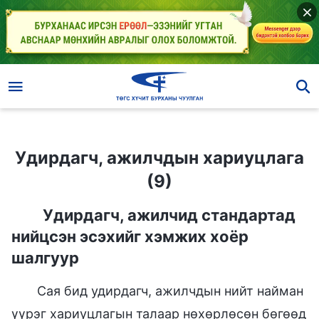
Удирдагч, ажилчдын хариуцлага (9)
Удирдагч, ажилчдын хариуцлага
(9)
Удирдагч, ажилчид стандартад
нийцсэн эсэхийг хэмжих хоёр
шалгуур
Сая бид удирдагч, ажилчдын нийт найман
үүрэг хариуцлагын талаар нөхөрлөсөн бөгөөд