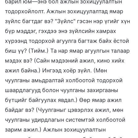
барил юм—энэ бол ажлын зохицуулалтын
тодорхойлолт. Ажлын зохицуулалтад ямар
зүйлс багтдаг вэ? "Зүйлс" гэсэн нэр үгийг хүн
бүр мэддэг, гэхдээ энэ зүйлсийн хамрах
хүрээнд тодорхой агуулга багтаж байх ёстой
биш үү? (Тийм.) Та нар ямар агуулгын талаар
мэдэх вэ? (Сайн мэдээний ажил, кино хийх
ажил байна.) Ингээд хоёр зүйл. (Мөн
чуулганы амьдралтай холбоотой тодорхой
шаардлагууд болон чуулганы захиргааны
бүтцийг байгуулах явдал.) ​​Өөр ямар ажил
байдаг вэ? (Чуулганыг цэвэрлэх ажил, мөн
чуулганы удирдлагын системтэй холбоотой
зарим ажил.) Ажлын зохицуулалтын