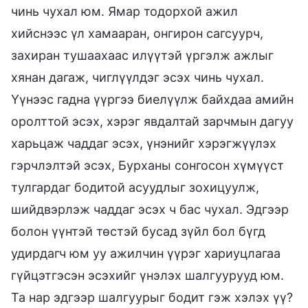
чинь чухал юм. Ямар тодорхой ажил
хийснээс үл хамааран, онгирон сагсуурч,
захиран тушаахаас илүүтэй үргэлж ажлыг
хянан дагаж, чиглүүлдэг эсэх чинь чухал.
Үүнээс гадна үүргээ биелүүлж байхдаа амийн
оролттой эсэх, хэрэг явдалтай зарчмын дагуу
харьцаж чаддаг эсэх, үнэнийг хэрэгжүүлэх
гэрчлэлтэй эсэх, Бурханы сонгосон хүмүүст
тулгардаг бодитой асуудлыг зохицуулж,
шийдвэрлэж чаддаг эсэх ч бас чухал. Эдгээр
болон үүнтэй төстэй бусад зүйл бол бүгд
удирдагч юм уу ажилчин үүрэг хариуцлагаа
гүйцэтгэсэн эсэхийг үнэлэх шалгуурууд юм.
Та нар эдгээр шалгуурыг бодит гэж хэлэх үү?