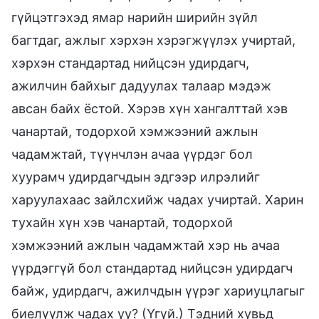
гүйцэтгэхэд ямар нарийн ширийн зүйл
багтдаг, ажлыг хэрхэн хэрэгжүүлэх учиртай,
хэрхэн стандартад нийцсэн удирдагч,
ажилчин байхыг дадуулах талаар мэдэж
авсан байх ёстой. Хэрэв хүн хангалттай хэв
чанартай, тодорхой хэмжээний ажлын
чадамжтай, түүнчлэн ачаа үүрдэг бол
хуурамч удирдагчдын эдгээр илрэлийг
харуулахаас зайлсхийж чадах учиртай. Харин
тухайн хүн хэв чанартай, тодорхой
хэмжээний ажлын чадамжтай хэр нь ачаа
үүрдэггүй бол стандартад нийцсэн удирдагч
байж, удирдагч, ажилчдын үүрэг хариуцлагыг
биелүүлж чадах уу? (Үгүй.) Тэдний хувьд