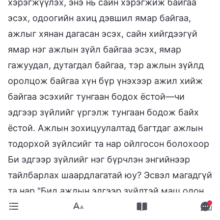
хэрэгжүүлэх, энэ нь сайн хэрэгжиж байгаа
эсэх, одоогийн ахиц дэвшил ямар байгаа,
ажлыг хянан дагасан эсэх, сайн хийгдээгүй
ямар нэг ажлын зүйл байгаа эсэх, ямар
гажуудал, дутагдал байгаа, тэр ажлын зүйлд
оролцож байгаа хүн бүр үнэхээр ажил хийж
байгаа эсэхийг тунгаан бодох ёстой—чи
эдгээр зүйлийг үргэлж тунгаан бодож байх
ёстой. Ажлын зохицуулалтад багтдаг ажлын
тодорхой зүйлсийг та нар ойлгосон болохоор
Би эдгээр зүйлийг нэг бүрчлэн энгийнээр
тайлбарлах шаардлагатай юу? Эсвэл магадгүй
та нар "Бид ажлын эдгээр зүйлтэй маш олон
жил холбоотой байсан, бүгдийг нь ойлгодог.