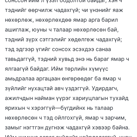
сонссон ийм л үзэл бодолтой байдаг, хэн ч
тэднийг өөрчилж чадахгүй; чи үнэнийг яаж
нөхөрлөж, нөхөрлөхдөө ямар арга барил
ашиглаж, юуны ч талаар нөхөрлөсөн бай,
тэдний зүрх сэтгэлийг хөдөлгөж чадахгүй;
тэд эдгээр үгийг сонсох эсэхдээ санаа
тавьдаггүй, тэдний хувьд энэ нь бараг ямар ч
ялгаагүй байдаг. Ийм төрлийн хүмүүс
амьдралаа аргацаан өнгөрөөдөг ба ямар ч
зүйлийг нухацтай авч үздэггүй. Удирдагч,
ажилчдын найман үүрэг хариуцлагын тухайд
ярихын ч хэрэггүй—бүгдийнх нь талаар
нөхөрлөсөн ч тэд ойлгохгүй, ямар ч зарчим,
замыг нэгтгэн дүгнэж чадахгүй хэвээр байна.