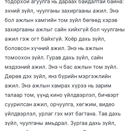
тодорхой агуулга нь дараах байдалтай байна:
эхний зүйл, чуулганы захиргааны ажил. Энэ
бол ажлын хамгийн том зүйл бөгөөд хэрэв
захиргааны ажлыг сайн хийхгүй бол чуулганы
ажил гэж огт байхгүй. Хоёр дахь зүйл,
боловсон хүчний ажил. Энэ нь ажлын
томоохон зүйл. Гурав дахь зүйл, сайн
мэдээний ажил. Энэ ч бас ажлын том зүйл.
Дөрөв дэх зүйл, янз бүрийн мэргэжлийн
ажил. Энэ ажлын хамрах хүрээ нь зарим
талаар том, үүнд кино үйлдвэрлэл, бичвэрт
суурилсан ажил, орчуулга, хөгжим, видео
үйлдвэрлэл, урлаг гэх мэт багтана. Тав дахь
зүйл, чуулганы амьдрал. Зургаа дахь зүйл,