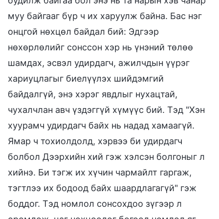
будилж байгаа бол энэ нь та нарын хэв чанар
муу байгааг бүр ч их харуулж байна. Бас нэг
онцгой нөхцөл байдал бий: Эдгээр
нөхөрлөлийг сонссон хэр нь үнэний төлөө
шамдах, эсвэл удирдагч, ажилчдын үүрэг
хариуцлагыг биелүүлэх шийдэмгий
байдалгүй, энэ хэрэг явдлыг нухацтай,
чухалчлан авч үздэггүй хүмүүс бий. Тэд "Хэн
хуурамч удирдагч байх нь надад хамаагүй.
Ямар ч тохиолдолд, хэрвээ би удирдагч
болбол Дээрхийн хий гэж хэлсэн болгоныг л
хийнэ. Би тэгж их хүчин чармайлт гаргаж,
тэгтлээ их бодоод байх шаардлагагүй" гэж
боддог. Тэд номлол сонсохдоо зүгээр л