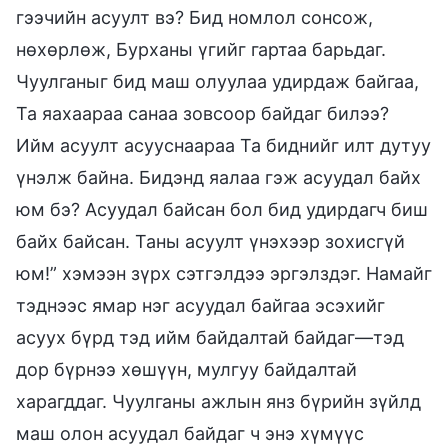
гээчийн асуулт вэ? Бид номлол сонсож,
нөхөрлөж, Бурханы үгийг гартаа барьдаг.
Чуулганыг бид маш олуулаа удирдаж байгаа,
Та яахаараа санаа зовсоор байдаг билээ?
Ийм асуулт асууснаараа Та биднийг илт дутуу
үнэлж байна. Бидэнд яалаа гэж асуудал байх
юм бэ? Асуудал байсан бол бид удирдагч биш
байх байсан. Таны асуулт үнэхээр зохисгүй
юм!” хэмээн зүрх сэтгэлдээ эргэлздэг. Намайг
тэднээс ямар нэг асуудал байгаа эсэхийг
асуух бүрд тэд ийм байдалтай байдаг—тэд
дор бүрнээ хөшүүн, мулгуу байдалтай
харагддаг. Чуулганы ажлын янз бүрийн зүйлд
маш олон асуудал байдаг ч энэ хүмүүс