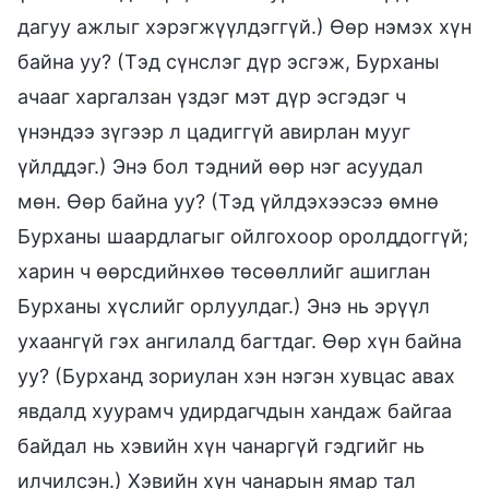
дагуу ажлыг хэрэгжүүлдэггүй.) Өөр нэмэх хүн
байна уу? (Тэд сүнслэг дүр эсгэж, Бурханы
ачааг харгалзан үздэг мэт дүр эсгэдэг ч
үнэндээ зүгээр л цадиггүй авирлан мууг
үйлддэг.) Энэ бол тэдний өөр нэг асуудал
мөн. Өөр байна уу? (Тэд үйлдэхээсээ өмнө
Бурханы шаардлагыг ойлгохоор оролддоггүй;
харин ч өөрсдийнхөө төсөөллийг ашиглан
Бурханы хүслийг орлуулдаг.) Энэ нь эрүүл
ухаангүй гэх ангилалд багтдаг. Өөр хүн байна
уу? (Бурханд зориулан хэн нэгэн хувцас авах
явдалд хуурамч удирдагчдын хандаж байгаа
байдал нь хэвийн хүн чанаргүй гэдгийг нь
илчилсэн.) Хэвийн хүн чанарын ямар тал