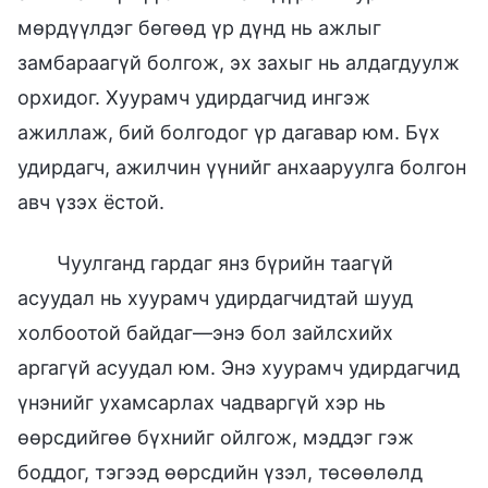
Чуулганд гардаг янз бүрийн таагүй
асуудал нь хуурамч удирдагчидтай шууд
холбоотой байдаг—энэ бол зайлсхийх
аргагүй асуудал юм. Энэ хуурамч удирдагчид
үнэнийг ухамсарлах чадваргүй хэр нь
өөрсдийгөө бүхнийг ойлгож, мэддэг гэж
боддог, тэгээд өөрсдийн үзэл, төсөөлөлд