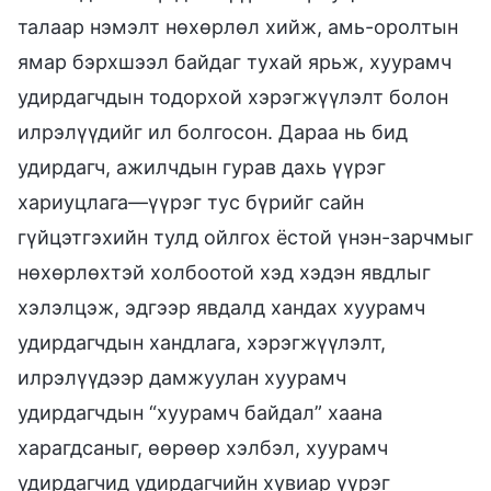
талаар нэмэлт нөхөрлөл хийж, амь-оролтын
ямар бэрхшээл байдаг тухай ярьж, хуурамч
удирдагчдын тодорхой хэрэгжүүлэлт болон
илрэлүүдийг ил болгосон. Дараа нь бид
удирдагч, ажилчдын гурав дахь үүрэг
хариуцлага—үүрэг тус бүрийг сайн
гүйцэтгэхийн тулд ойлгох ёстой үнэн-зарчмыг
нөхөрлөхтэй холбоотой хэд хэдэн явдлыг
хэлэлцэж, эдгээр явдалд хандах хуурамч
удирдагчдын хандлага, хэрэгжүүлэлт,
илрэлүүдээр дамжуулан хуурамч
удирдагчдын “хуурамч байдал” хаана
харагдсаныг, өөрөөр хэлбэл, хуурамч
удирдагчид удирдагчийн хувиар үүрэг