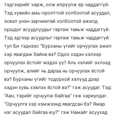
тэдгээрийг харж, олж илрүүлж ер чаддаггүй.
Тэд хувийн амь-оролттой холбоотой асуудал,
эсвэл үнэн-зарчимтай холбоотой ажилд
оршдог асуудлуудыг гаргаж тавьж чаддаггүй.
Тэд эдгээр асуудлыг гаргаж тавьж чаддаггүй
тул Би тэднээс “Бурханы үгийг орчуулах ажил
хэр явагдаж байна вэ? Одоо хэдэн хэлээр
орчуулах ёстойг мэдэх үү? Аль хэлийг эхлээд
орчуулж, алийг нь дараа нь орчуулах ёстой
вэ? Бурханы үгийг тодорхой хэлүүд дээр
хэдэн хувь хэвлэх ёстой вэ?” гэж асуудаг. Тэд:
“Аан, тэрийг орчуулж байгаа” гэж хариулдаг.
“Орчуулга хэр хэмжээнд явагдсан бэ? Ямар
нэг асуудал байгаа юу?” гэж Намайг асуухад