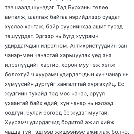
таашаалд шунадаг. Тэд Бурханы төлөө
амталж, шалгаж байгаа нэрийдлээр сувдаг
хүслээ хангаж, байр суурийнхаа ашиг тусад
ташуурдаг. Эдгээр нь бүгд хуурамч
удирдагчдын илрэл юм. Антихристүүдийн зан
чанар-мөн чанартай харьцуулах үед энэ
илрэлүүдийг харгис, хорон муу гэж хэлж
болохгүй ч хуурамч удирдагчдын хүн чанар нь
хүмүүсийн дургүйг хангалттай хүргэхүйц. Ёс
жудгийн тухайд тэд мөс чанар, эрүүл
ухаантай байх өдий; хүн чанар нь нэлээд
өөдгүй, булай бөгөөд ёс жудаг муутай.
Хуурамч удирдагчид бодитой ажил хийж
чаддаггүйг эдгээр жишээнээс ажиглаж болно.