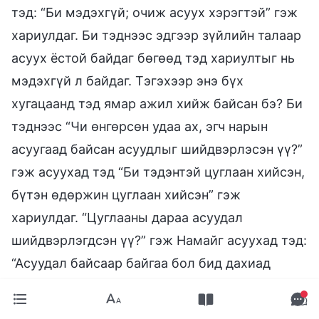
тэд: “Би мэдэхгүй; очиж асуух хэрэгтэй” гэж
хариулдаг. Би тэднээс эдгээр зүйлийн талаар
асуух ёстой байдаг бөгөөд тэд хариултыг нь
мэдэхгүй л байдаг. Тэгэхээр энэ бүх
хугацаанд тэд ямар ажил хийж байсан бэ? Би
тэднээс “Чи өнгөрсөн удаа ах, эгч нарын
асуугаад байсан асуудлыг шийдвэрлэсэн үү?”
гэж асуухад тэд “Би тэдэнтэй цуглаан хийсэн,
бүтэн өдөржин цуглаан хийсэн” гэж
хариулдаг. “Цуглааны дараа асуудал
шийдвэрлэгдсэн үү?” гэж Намайг асуухад тэд:
“Асуудал байсаар байгаа бол бид дахиад
цуглаан хийх ёстой гэж Та хэлэх гээд байна
уу?” гэж хариулдаг. “Би чамаас цуглаан