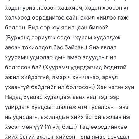
хэдэн уриа лоозон хашхирч, хэдэн хоосон үг
хэлчхээд өөрсдийгөө сайн ажил хийлээ гэж
бодсон. Бид өөр юу ярилцсан билээ?
(Бурханд зориулж сөдөн хүрэм худалдаж
авсан тохиолдол бас байсан.) Энэ явдал
хуурамч удирдагчдын ямар асуудлыг ил
болгосон бэ? (Хуурамч удирдагчид бодитой
ажил хийдэггүй, ямар ч хүн чанар, эрүүл
ухаангүй байдгийг ил болгосон.) Хэн нэгэн хүн
Надад хувцас худалдаж авах үед тэдгээр
удирдагч хувцсыг шалгаж өгч тусалсан—энэ
нь удирдагч, ажилчдын хийх ёстой ажлын нэг
хэсэг мөн үү? (Үгүй, биш.) Тэд өөрсдийнхөө
хийх ёсгүй ажлыг хийсэн—энд ямар асуудал