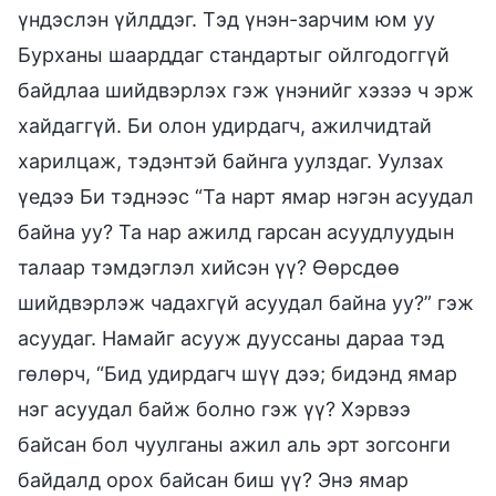
үндэслэн үйлддэг. Тэд үнэн-зарчим юм уу
Бурханы шаарддаг стандартыг ойлгодоггүй
байдлаа шийдвэрлэх гэж үнэнийг хэзээ ч эрж
хайдаггүй. Би олон удирдагч, ажилчидтай
харилцаж, тэдэнтэй байнга уулздаг. Уулзах
үедээ Би тэднээс “Та нарт ямар нэгэн асуудал
байна уу? Та нар ажилд гарсан асуудлуудын
талаар тэмдэглэл хийсэн үү? Өөрсдөө
шийдвэрлэж чадахгүй асуудал байна уу?” гэж
асуудаг. Намайг асууж дууссаны дараа тэд
гөлөрч, “Бид удирдагч шүү дээ; бидэнд ямар
нэг асуудал байж болно гэж үү? Хэрвээ
байсан бол чуулганы ажил аль эрт зогсонги
байдалд орох байсан биш үү? Энэ ямар