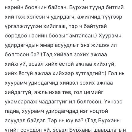
нарийн боовчин байсан. Бурхан түүнд битгий
хий гэж хэлсэн ч удирдагч, ажилчид түүгээр
үргэлжлүүлэн хийлгэж, тэр ч байтугай
өөрсдөө нарийн боовыг амталсан.) Хуурамч
удирдагчдын ямар асуудлыг энэ жишээ ил
болгосон бэ? (Тэд хийвэл зохих ажлаа
хийхгүй, эсвэл хийх ёстой ажлаа хийхгүй,
хийх ёсгүй ажлаа хийхээр зүтгэдгийг.) Гол нь
хуурамч удирдагчид хийвэл зохих ажлаа
хийдэггүй, ажлынхаа төв, гол цөмийг
ухамсарлаж чаддаггүйг ил болгосон. Үүнээс
гадна, хуурамч удирдагчдад нэг ноцтой
асуудал байдаг. Тэр нь юу вэ? (Тэд Бурханы
үгийг сонсдоггүй, эсвэл Бурханы шаардлагын