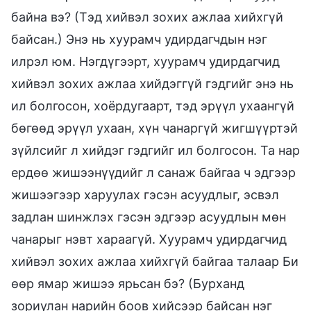
байна вэ? (Тэд хийвэл зохих ажлаа хийхгүй
байсан.) Энэ нь хуурамч удирдагчдын нэг
илрэл юм. Нэгдүгээрт, хуурамч удирдагчид
хийвэл зохих ажлаа хийдэггүй гэдгийг энэ нь
ил болгосон, хоёрдугаарт, тэд эрүүл ухаангүй
бөгөөд эрүүл ухаан, хүн чанаргүй жигшүүртэй
зүйлсийг л хийдэг гэдгийг ил болгосон. Та нар
ердөө жишээнүүдийг л санаж байгаа ч эдгээр
жишээгээр харуулах гэсэн асуудлыг, эсвэл
задлан шинжлэх гэсэн эдгээр асуудлын мөн
чанарыг нэвт хараагүй. Хуурамч удирдагчид
хийвэл зохих ажлаа хийхгүй байгаа талаар Би
өөр ямар жишээ ярьсан бэ? (Бурханд
зориулан нарийн боов хийсээр байсан нэг