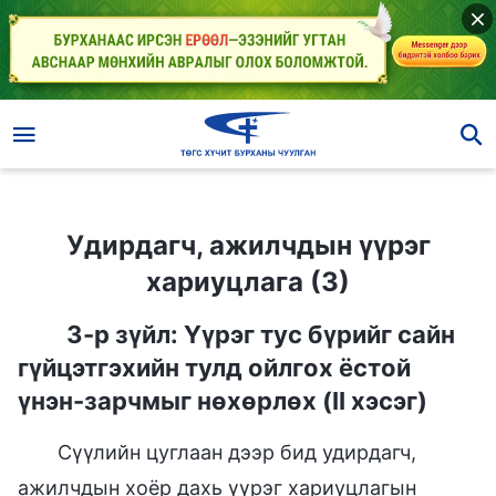
Удирдагч, ажилчдын үүрэг хариуцлага (3)
Удирдагч, ажилчдын үүрэг
хариуцлага (3)
3-р зүйл: Үүрэг тус бүрийг сайн
гүйцэтгэхийн тулд ойлгох ёстой
үнэн-зарчмыг нөхөрлөх (II хэсэг)
Сүүлийн цуглаан дээр бид удирдагч,
ажилчдын хоёр дахь үүрэг хариуцлагын