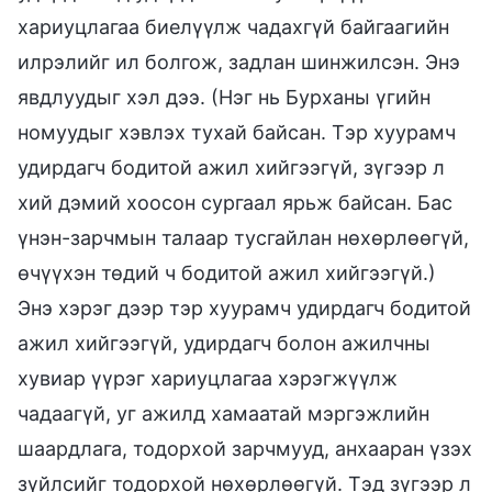
хариуцлагаа биелүүлж чадахгүй байгаагийн
илрэлийг ил болгож, задлан шинжилсэн. Энэ
явдлуудыг хэл дээ. (Нэг нь Бурханы үгийн
номуудыг хэвлэх тухай байсан. Тэр хуурамч
удирдагч бодитой ажил хийгээгүй, зүгээр л
хий дэмий хоосон сургаал ярьж байсан. Бас
үнэн-зарчмын талаар тусгайлан нөхөрлөөгүй,
өчүүхэн төдий ч бодитой ажил хийгээгүй.)
Энэ хэрэг дээр тэр хуурамч удирдагч бодитой
ажил хийгээгүй, удирдагч болон ажилчны
хувиар үүрэг хариуцлагаа хэрэгжүүлж
чадаагүй, уг ажилд хамаатай мэргэжлийн
шаардлага, тодорхой зарчмууд, анхааран үзэх
зүйлсийг тодорхой нөхөрлөөгүй. Тэд зүгээр л