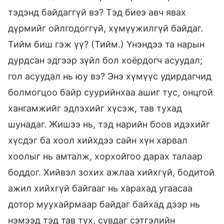
тэдэнд байдаггүй вэ? Тэд биеэ авч явах
дүрмийг ойлгодоггүй, хүмүүжилгүй байдаг.
Тийм биш гэж үү? (Тийм.) Үнэндээ та нарын
дурдсан эдгээр зүйл бол хоёрдогч асуудал;
гол асуудал нь юу вэ? Энэ хүмүүс удирдагчид
болмогцоо байр суурийнхаа ашиг тус, онцгой
хангамжийг эдлэхийг хүсэж, тав тухад
шунадаг. Жишээ нь, тэд нарийн боов идэхийг
хүсдэг ба хоол хийхдээ сайн хүн харвал
хоолыг нь амталж, хорхойгоо дарах талаар
боддог. Хийвэл зохих ажлаа хийхгүй, бодитой
ажил хийхгүй байгааг нь харахад угаасаа
дотор муухайрмаар байдаг байхад дээр нь
нэмээд тэд тав тух, сувдаг сэтгэлийн