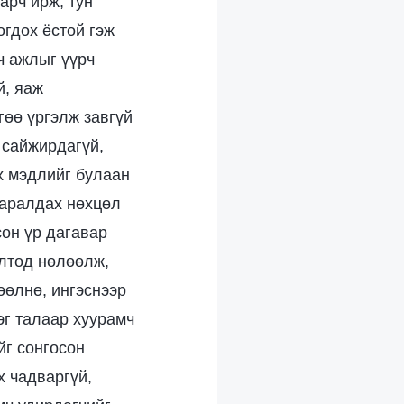
арч ирж, тун
огдох ёстой гэж
ч ажлыг үүрч
й, яаж
гөө үргэлж завгүй
 сайжирдагүй,
х мэдлийг булаан
гаралдах нөхцөл
сон үр дагавар
олтод нөлөөлж,
өөлнө, ингэснээр
эг талаар хуурамч
йг сонгосон
х чадваргүй,