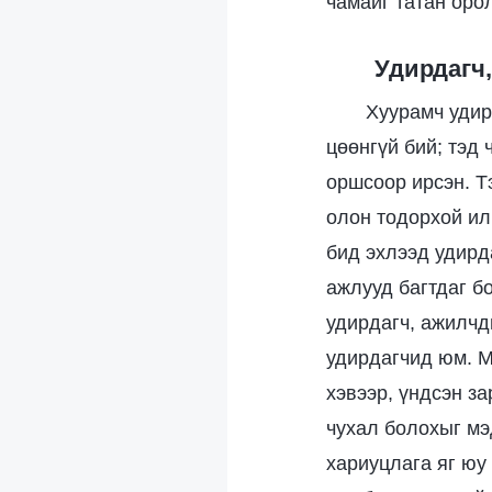
чамайг татан оро
Удирдагч
Хуурамч удир
цөөнгүй бий; тэд
оршсоор ирсэн. Тэ
олон тодорхой ил
бид эхлээд удирд
ажлууд багтдаг б
удирдагч, ажилчд
удирдагчид юм. М
хэвээр, үндсэн з
чухал болохыг мэ
хариуцлага яг юу 