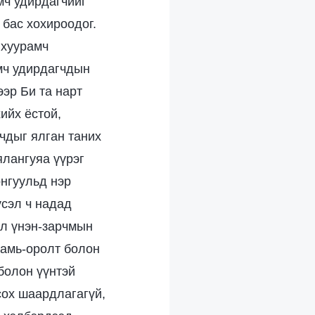
мч удирдагчийг
 бас хохироодог.
 хуурамч
мч удирдагчдын
ээр Би та нарт
ийх ёстой,
чдыг ялган таних
ялангуяа үүрэг
онгуульд нэр
үсэл ч надад
ул үнэн-зарчмын
 амь-оролт болон
болон үүнтэй
сох шаардлагагүй,