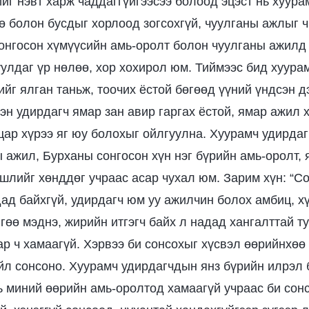
ийг нэвт харж чаддаггүйгээсээ болоод эцэст нь хуура
ө болон бусдыг хорлоод зогсохгүй, чуулганы ажлыг ч
онгосон хүмүүсийн амь-оролт болон чуулганы ажилд
улдаг үр нөлөө, хор хохирол юм. Тиймээс бид хуура
йг ялган таньж, тоочих ёстой бөгөөд үүний үндсэн д
эн удирдагч ямар зан авир гаргах ёстой, ямар ажил х
цар хүрээ яг юу болохыг ойлгуулна. Хуурамч удирдаг
 ажил, Бурханы сонгосон хүн нэг бүрийн амь-оролт, 
шлийг хөнддөг учраас асар чухал юм. Зарим хүн: “С
ад байхгүй, удирдагч юм уу ажилчин болох амбиц, х
йгөө мэднэ, жирийн итгэгч байх л надад хангалттай т
ар ч хамаагүй. Хэрвээ би сонсохыг хүсвэл өөрийнхөө
йл сонсоно. Хуурамч удирдагчдын янз бүрийн илрэл 
ь миний өөрийн амь-оролтод хамаагүй учраас би сон