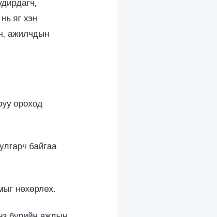
удирдагч,
нь яг хэн
гч, ажилчдын
руу ороход
улгарч байгаа
чмыг нөхөрлөх.
янз бүрийн ажлын