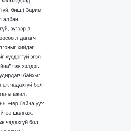
л хэлбэрдээд
Үгүй, биш.) Зарим
 л албан
үй, зүгээр л
өөсөө л дагагч
лгоныг хийдэг.
йг хүсдэггүй эгэл
йна” гэж хэлдэг.
 удирдагч байхыг
аньж чадахгүй бол
лганы ажил,
нь. Өөр байна уу?
ийгөө шалгаж,
ьж чадахгүй бол