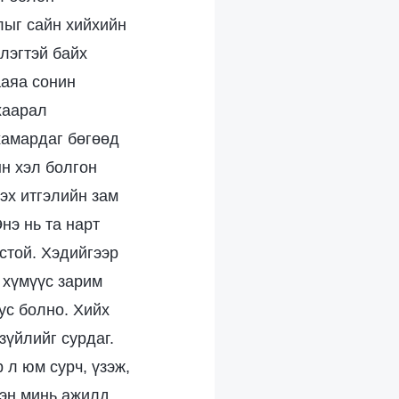
лыг сайн хийхийн
лэгтэй байх
ааяа сонин
хаарал
хамардаг бөгөөд
н хэл болгон
эх итгэлийн зам
нэ нь та нарт
ёстой. Хэдийгээр
 хүмүүс зарим
тус болно. Хийх
зүйлийг сурдаг.
 л юм сурч, үзэж,
сэн минь ажилд