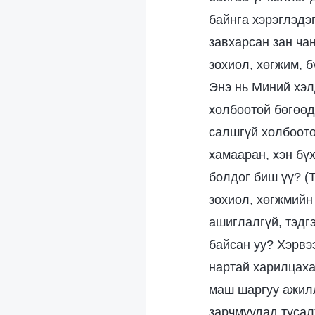
байнга хэрэглэдэг
завхарсан зан ча
зохиол, хөгжим, б
Энэ нь Миний хэлд
холбоотой бөгөөд
салшгүй холбоотой
хамааран, хэн бүх
болдог биш үү? (Т
зохиол, хөгжмийн 
ашиглалгүй, тэдг
байсан уу? Хэрвэ
нартай харилцаха
маш шаргуу ажилл
зарчмуудад тусалж