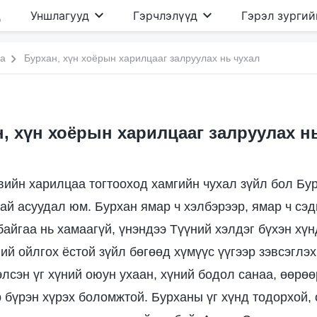
д
Уншлагууд
Гэрчлэлүүд
Гэрэл зургий
иа
Бурхан, хүн хоёрын харилцааг залруулах нь чухал
, хүн хоёрын харилцааг залруулах н
вийн харилцаа тогтооход хамгийн чухал зүйл бол Бу
ай асуудал юм. Бурхан ямар ч хэлбэрээр, ямар ч сэд
байгаа нь хамаагүй, үнэндээ Түүний хэлдэг бүхэн хүн
ний ойлгох ёстой зүйл бөгөөд хүмүүс үүгээр зэвсэглэх
элсэн үг хүний оюун ухаан, хүний бодол санаа, өөрөө
 бүрэн хүрэх боломжтой. Бурханы үг хүнд тодорхой,