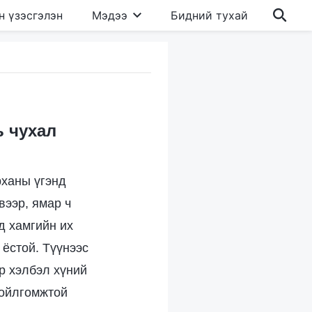
н үзэсгэлэн
Мэдээ
Бидний тухай
ь чухал
рханы үгэнд
вээр, ямар ч
д хамгийн их
 ёстой. Түүнээс
р хэлбэл хүний
 ойлгомжтой