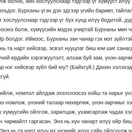
лж болно, ийн хослуулснаар тэдгээр үг хүмүүст илүү
льдог. Бурханы үгэн дэх эдгээр үгийн баримт, тайла
г хослуулснаар тэдгээр үг бүх хүнд илүү бодитой, д
инхэнэ болж, хүмүүсийн мэдэх учиртай Бурханы мөн ч
р болдог. Иймээс, Бурханы зан чанар гэх мэт зүйлтэ
 нь та нарт хийсвэр, эсвэл нууцлаг биш юм шиг санаг
үний ердийн хэрэгжүүлэлт, алхаж буй зам, үнэн-зарч
р нэг хийсвэр зүйл бий юу? (Байхгүй.) Дахин хэлэхэ
гүй.
хийлж, номлол айлдаж эхэлснээсээ хойш та нарыг үн
ээ номлож, үнэний талаар нөхөрлөж, үнэн-зарчмыг х
у хүмүүсийн ойлгож, харилцаж, ухамсарлаж чадах х
н чармайлт гаргасан. Энэ нь хүн чанарт илүү ойр би
Энэ нь та нарт илүү их үнэнийг илүү сайн ойлгуулж 