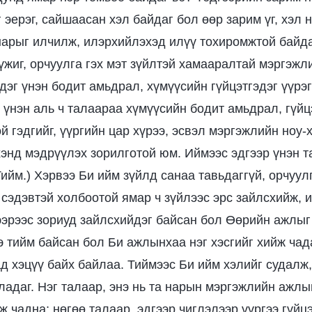
 эерэг, сайшаасан хэл байдаг бол өөр зарим үг, хэл 
нарыг илчилж, илэрхийлэхэд илүү тохиромжтой байда
үжиг, орчуулга гэх мэт зүйлтэй хамааралтай мэргэжли
эг үнэн бодит амьдрал, хүмүүсийн гүйцэтгэдэг үүрэг
 үнэн аль ч талаараа хүмүүсийн бодит амьдрал, гүйцэ
 гэдгийг, үүргийн цар хүрээ, эсвэл мэргэжлийн ноу-
энд мэдрүүлэх зорилготой юм. Иймээс эдгээр үнэн та
ийм.) Хэрвээ Би ийм зүйлд санаа тавьдаггүй, орчуулга
сэдэвтэй холбоотой ямар ч зүйлээс эрс зайлсхийж, и
ээрээс зориуд зайлсхийдэг байсан бол Өөрийн ажлыг
э тийм байсан бол Би ажлынхаа нэг хэсгийг хийж чад
д хэцүү байх байлаа. Тиймээс Би ийм хэлийг судалж
адаг. Нэг талаар, энэ нь та нарын мэргэжлийн ажлы
 чадна; нөгөө талаар, эдгээр чиглэлээр үүргээ гүйцэ