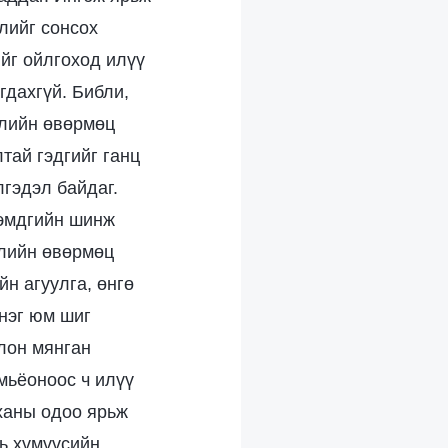
лийг сонсох
йг ойлгоход илүү
гдахгүй. Библи,
рлийн өвөрмөц
лтай гэдгийг ганц
лгэдэл байдаг.
тэмдгийн шинж
блийн өвөрмөц
н агуулга, өнгө
 нэг юм шиг
олон мянган
мьёоноос ч илүү
рханы одоо ярьж
нь хүмүүсийн