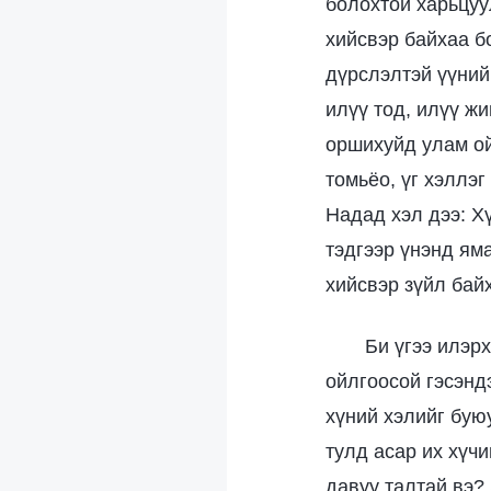
болохтой харьцуу
хийсвэр байхаа бо
дүрслэлтэй үүний
илүү тод, илүү ж
оршихуйд улам ой
томьёо, үг хэллэг
Надад хэл дээ: Х
тэдгээр үнэнд яма
хийсвэр зүйл байх
Би үгээ илэр
ойлгоосой гэсэнд
хүний хэлийг бую
тулд асар их хүчи
давуу талтай вэ? 