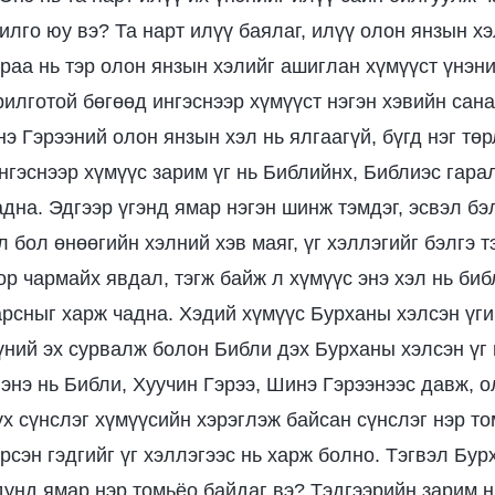
илго юу вэ? Та нарт илүү баялаг, илүү олон янзын хэ
раа нь тэр олон янзын хэлийг ашиглан хүмүүст үнэни
илготой бөгөөд ингэснээр хүмүүст нэгэн хэвийн сана
э Гэрээний олон янзын хэл нь ялгаагүй, бүгд нэг тө
ингэснээр хүмүүс зарим үг нь Библийнх, Библиэс гара
дна. Эдгээр үгэнд ямар нэгэн шинж тэмдэг, эсвэл бэ
л бол өнөөгийн хэлний хэв маяг, үг хэллэгийг бэлгэ 
ор чармайх явдал, тэгж байж л хүмүүс энэ хэл нь би
арсныг харж чадна. Хэдий хүмүүс Бурханы хэлсэн үгий
үний эх сурвалж болон Библи дэх Бурханы хэлсэн үг
 энэ нь Библи, Хуучин Гэрээ, Шинэ Гэрээнээс давж, 
х сүнслэг хүмүүсийн хэрэглэж байсан сүнслэг нэр то
рсэн гэдгийг үг хэллэгээс нь харж болно. Тэгвэл Бу
 дунд ямар нэр томьёо байдаг вэ? Тэдгээрийн зарим 