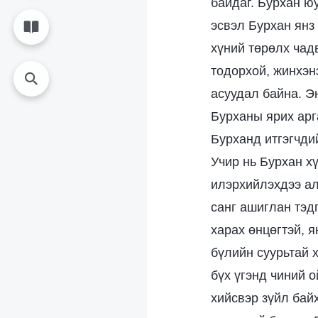
байдаг. Бурхан юу
эсвэл Бурхан янз 
хүний төрөлх чад
тодорхой, жинхэнэ
асуудал байна. Эн
Бурханы ярих арга
Бурханд итгэгчди
Учир нь Бурхан хү
илэрхийлэхдээ ал
санг ашиглан тэд
харах өнцөгтэй, я
бүлийн суурьтай 
бүх үгэнд чиний о
хийсвэр зүйл байх