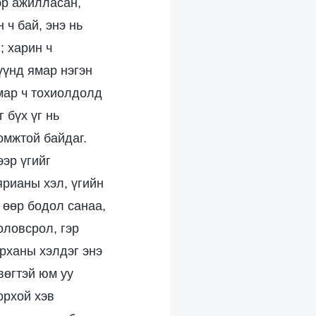
ээр ажилласан,
 ч бай, энэ нь
; харин ч
үүнд ямар нэгэн
Ямар ч тохиолдолд
 бүх үг нь
омжтой байдаг.
ээр үгийг
ярианы хэл, үгийн
 өөр бодол санаа,
оловсрол, гэр
урханы хэлдэг энэ
вөгтэй юм уу
орхой хэв