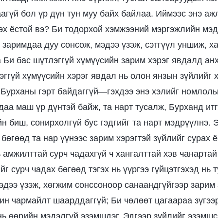
агүй бол үр дүн тун муу байх байлаа. Иймээс энэ аж
эх ёстой вэ? Би тодорхой хэмжээний мэргэжлийн мэд
и заримдаа дуу сонсож, мэдээ үзэж, сэтгүүл уншиж, х
 Би бас шүтлэггүй хүмүүсийн зарим хэрэг явдалд ан
эггүй хүмүүсийн хэрэг явдал нь олон янзын зүйлийг 
 Бурханы гэрт байдаггүй—гэхдээ энэ хэлийг номлолы
аа маш үр дүнтэй байж, та нарт тусалж, Бурханд итг
йн биш, сонирхолгүй бус гэдгийг та нарт мэдрүүлнэ. Э
 бөгөөд та нар үүнээс зарим хэрэгтэй зүйлийг сурах 
ь амжилттай сурч чадахгүй ч хангалттай хэв чанартай
йг сурч чадах бөгөөд тэгэх нь үүргээ гүйцэтгэхэд нь 
эдээ үзэж, хөгжим сонссоноор санаандгүйгээр зарим 
ин чармайлт шаарддаггүй; Би чөлөөт цагаараа зүгээр
нь өөрийн мэдэлгүй эзэмшдэг. Эдгээр зүйлийг эзэмш