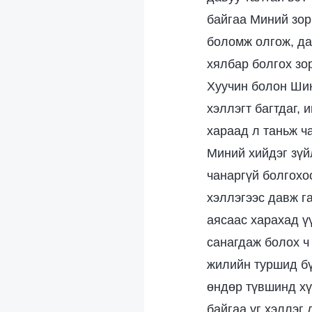
байгаа Миний зор
боломж олгож, да
хялбар болгох зор
Хуучин болон Шин
хэллэгт багтдаг, 
хараад л таньж ча
Миний хийдэг зүй
чанаргүй болгохо
хэллэгээс давж г
аясаас харахад ү
санагдаж болох ч
жилийн туршид бү
өндөр түвшинд хү
байгаа үг хэллэг