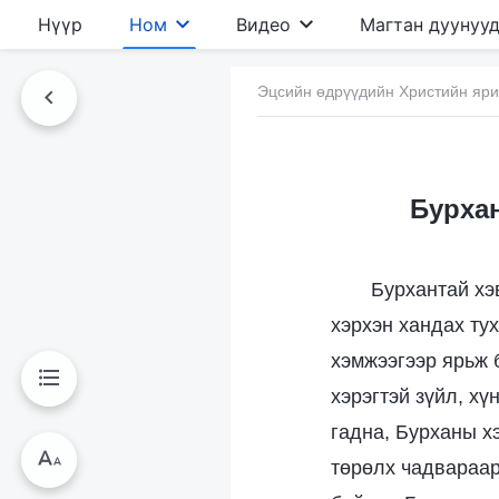
Нүүр
Ном
Видео
Магтан дуунуу
Эцсийн өдрүүдийн Христийн яр
Бурхан
Бурхантай хэ
хэрхэн хандах тух
хэмжээгээр ярьж 
хэрэгтэй зүйл, хү
гадна, Бурханы х
төрөлх чадвараар