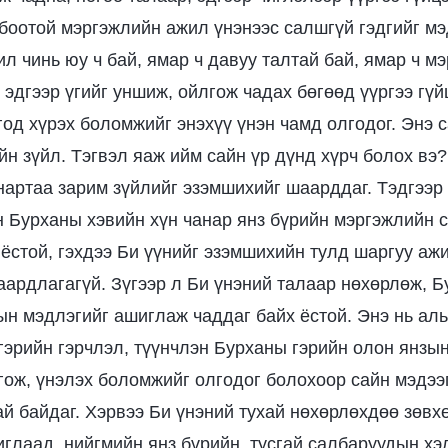
лбоотой мэргэжлийн ажил үнэнээс салшгүй гэдгийг м
л чинь юу ч бай, ямар ч давуу талтай бай, ямар ч м
 эдгээр үгийг уншиж, ойлгож чадах бөгөөд үүргээ гүй
год хүрэх боломжийг энэхүү үнэн чамд олгодог. Энэ 
йн зүйл. Тэгвэл яаж ийм сайн үр дүнд хүрч болох вэ?
нартаа зарим зүйлийг эзэмшихийг шаарддаг. Тэдгээр
 Бурханы хэвийн хүн чанар янз бүрийн мэргэжлийн 
 ёстой, гэхдээ Би үүнийг эзэмшихийн тулд шаргуу аж
аардлагагүй. Зүгээр л Би үнэний талаар нөхөрлөж, Б
ын мэдлэгийг ашиглаж чаддаг байх ёстой. Энэ нь ал
гэрийн гэрчлэл, түүнчлэн Бурханы гэрийн олон янзы
гож, үнэлэх боломжийг олгодог болохоор сайн мэдээ
ай байдаг. Хэрвээ Би үнэний тухай нөхөрлөхдөө зөв
иглаад, нийгмийн янз бүрийн, тусгай салбаруудын хэ