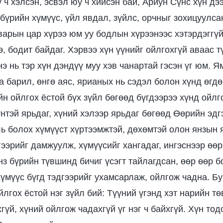
 ч хэлсэн, эсвэл юу ч хийсэн бай, Ариун Сүнс хүн д
бүрийн хүмүүс, үйл явдал, зүйлс, орчныг зохицуулсан
варын цар хүрээ юм уу бодлын хүрээнээс хэтэрдэггүй
, бодит байдаг. Хэрвээ хүн үүнийг ойлгохгүй аваас т
э нь тэр хүн дэндүү муу хэв чанартай гэсэн үг юм. 
 барил, өнгө аяс, ярианых нь сэдэл болон хүнд өгдөг
йн ойлгох ёстой бүх зүйл бөгөөд бүгдээрээ хүнд ойлг
нтэй ярьдаг, хүний хэлээр ярьдаг бөгөөд Өөрийн эдг
ь болох хүмүүст хүртээмжтэй, дөхөмтэй олон янзын 
гээрийг дамжуулж, хүмүүсийг хангадаг, ингэснээр өөр
нз бүрийн түвшинд бичиг үсэгт тайлагдсан, өөр өөр б
хүмүүс бүгд тэдгээрийг ухамсарлаж, ойлгож чадна. Б
йлгох ёстой нэг зүйл бий: Түүний үгэнд хэт нарийн тө
гүй, хүний ойлгож чадахгүй үг нэг ч байхгүй. Хүн тод