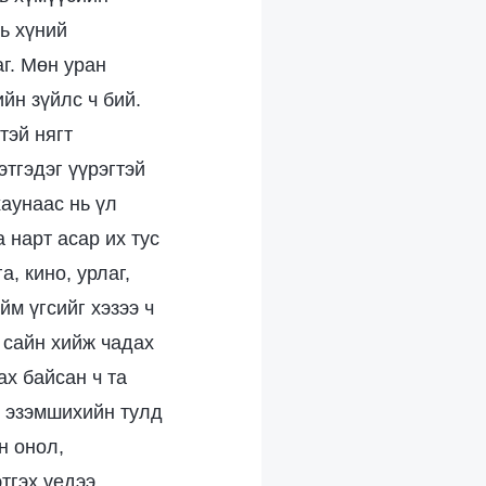
нь хүний
г. Мөн уран
йн зүйлс ч бий.
тэй нягт
тгэдэг үүрэгтэй
хаунаас нь үл
 нарт асар их тус
, кино, урлаг,
йм үгсийг хэзээ ч
 сайн хийж чадах
ах байсан ч та
, эзэмшихийн тулд
н онол,
тгэх үедээ,