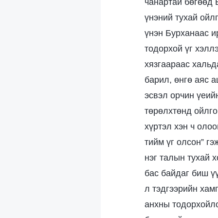
чанартай бөгөөд 
үнэний тухай ойл
үнэн Бурханаас и
тодорхой үг хэллэ
хязгаараас хальда
барил, өнгө аяс а
эсвэл орчин үеий
төрөлхтөнд ойлго
хүртэл хэн ч олоо
тийм үг олсон” гэ
нэг талын тухай 
бас байдаг биш үү
л тэдгээрийн хам
анхны тодорхойло