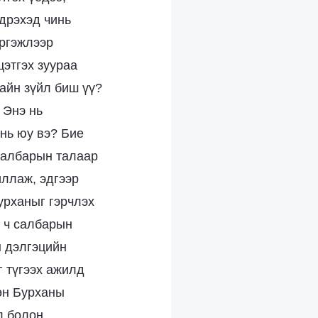
эдрэхэд чинь
эргэжлээр
цэтгэх зуураа
сайн зүйл биш үү?
 Энэ нь
 нь юу вэ? Бие
салбарын талаар
иллаж, эдгээр
урханыг гэрчлэх
ь ч салбарын
н дэлгэцийн
г түгээх ажилд
хөн Бурханы
л болон