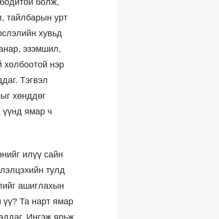
 бодитой болж,
л, тайлбарын урт
үрслэлийн хувьд
анар, эзэмшил,
й холбоотой нэр
ддаг. Тэгвэл
мыг хөнддөг
д үүнд ямар ч
энийг илүү сайн
элэлцэхийн тулд
элийг ашиглахын
ш үү? Та нарт ямар
чаддаг. Ингэж ярьж