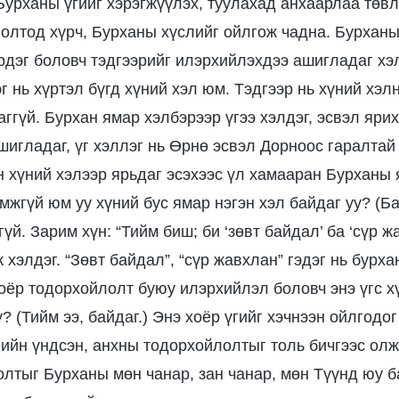
Бурханы үгийг хэрэгжүүлэх, туулахад анхаарлаа төв
голтод хүрч, Бурханы хүслийг ойлгож чадна. Бурхан
рдэг боловч тэдгээрийг илэрхийлэхдээ ашигладаг хэ
г нь хүртэл бүгд хүний хэл юм. Тэдгээр нь хүний хэл
ггүй. Бурхан ямар хэлбэрээр үгээ хэлдэг, эсвэл яри
шигладаг, үг хэллэг нь Өрнө эсвэл Дорноос гаралтай 
н хүний хэлээр ярьдаг эсэхээс үл хамааран Бурханы 
мжгүй юм уу хүний бус ямар нэгэн хэл байдаг уу? (Ба
гүй. Зарим хүн: “Тийм биш; би ‘зөвт байдал’ ба ‘сүр ж
ж хэлдэг. “Зөвт байдал”, “сүр жавхлан” гэдэг нь бурх
хоёр тодорхойлолт буюу илэрхийлэл боловч энэ үгс х
? (Тийм ээ, байдаг.) Энэ хоёр үгийг хэчнээн ойлгодо
гийн үндсэн, анхны тодорхойлолтыг толь бичгээс олж
лтыг Бурханы мөн чанар, зан чанар, мөн Түүнд юу б