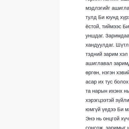
мэдлэгийг ашигла
тулд Би юунд хүр
ёстой, тиймээс Б
уншдаг. Заримдаа
хандуулдаг. Шүтл
тэдний зарим хэл
ашиглавал заримд
өргөн, нэгэн хэви
асар их тус болох
та нарын ихэнх н
хэрэгцээтэй зүйли
юмгүй үедээ Би м
Энэ нь онцгой хүч
сонсож, заримыг 