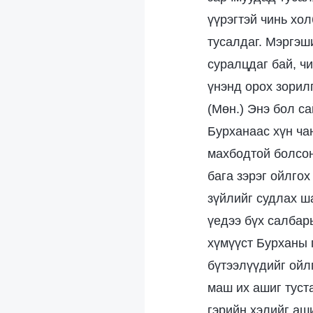
үүрэгтэй чинь хо
тусалдаг. Мэргэши
суралцдаг бай, чи
үнэнд орох зорил
(Мөн.) Энэ бол са
Бурханаас хүн ча
махбодтой болсон
бага зэрэг ойлгох
зүйлийг судлах ш
үедээ бүх салбар
хүмүүст Бурханы 
бүтээлүүдийг ойл
маш их ашиг туст
гэрийн хэлийг аш