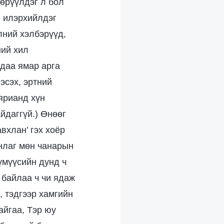
лөрүүлдэг л бол
ы илэрхийлдэг
лний хэлбэрүүд,
ний хил
хдаа ямар арга
эсэх, эртний
ярианд хүн
йдаггүй.) Өнөөг
авхлан’ гэх хоёр
анлаг мөн чанарын
үмүүсийн дунд ч
г байлаа ч чи ядаж
, тэдгээр хамгийн
айгаа, Тэр юу