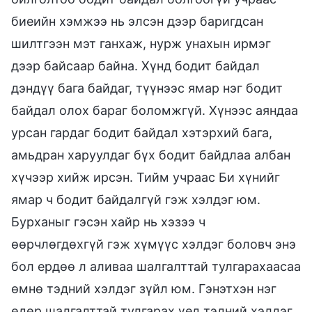
биеийн хэмжээ нь элсэн дээр баригдсан
шилтгээн мэт ганхаж, нурж унахын ирмэг
дээр байсаар байна. Хүнд бодит байдал
дэндүү бага байдаг, түүнээс ямар нэг бодит
байдал олох бараг боломжгүй. Хүнээс аяндаа
урсан гардаг бодит байдал хэтэрхий бага,
амьдран харуулдаг бүх бодит байдлаа албан
хүчээр хийж ирсэн. Тийм учраас Би хүнийг
ямар ч бодит байдалгүй гэж хэлдэг юм.
Бурханыг гэсэн хайр нь хэзээ ч
өөрчлөгдөхгүй гэж хүмүүс хэлдэг боловч энэ
бол ердөө л аливаа шалгалттай тулгарахаасаа
өмнө тэдний хэлдэг зүйл юм. Гэнэтхэн нэг
өдөр шалгалттай тулгарах үед тэдний хэлдэг