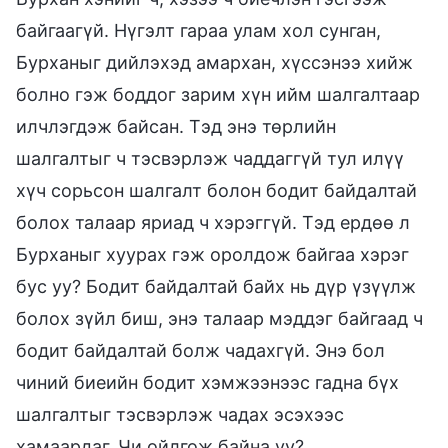
байгаагүй. Нүгэлт гараа улам хол сунган,
Бурханыг дийлэхэд амархан, хүссэнээ хийж
болно гэж боддог зарим хүн ийм шалгалтаар
илчлэгдэж байсан. Тэд энэ төрлийн
шалгалтыг ч тэсвэрлэж чаддаггүй тул илүү
хүч сорьсон шалгалт болон бодит байдалтай
болох талаар яриад ч хэрэггүй. Тэд ердөө л
Бурханыг хуурах гэж оролдож байгаа хэрэг
бус уу? Бодит байдалтай байх нь дүр үзүүлж
болох зүйл биш, энэ талаар мэддэг байгаад ч
бодит байдалтай болж чадахгүй. Энэ бол
чиний биеийн бодит хэмжээнээс гадна бүх
шалгалтыг тэсвэрлэж чадах эсэхээс
хамаардаг. Чи ойлгож байна уу?