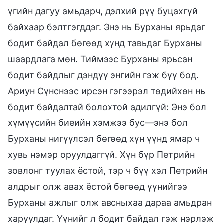
үгийн дагуу амьдарч, дэлхий рүү буцахгүй
байхаар бэлтгэгддэг. Энэ нь Бурханы ярьдаг
бодит байдал бөгөөд хүнд тавьдаг Бурханы
шаардлага мөн. Тиймээс Бурханы ярьсан
бодит байдлыг дэндүү энгийн гэж бүү бод.
Ариун Сүнснээс ирсэн гэгээрэл төдийхөн нь
бодит байдалтай болохтой адилгүй: Энэ бол
хүмүүсийн биеийн хэмжээ бус—энэ бол
Бурханы нигүүлсэл бөгөөд хүн үүнд ямар ч
хувь нэмэр оруулдаггүй. Хүн бүр Петрийн
зовлонг туулах ёстой, тэр ч бүү хэл Петрийн
алдрыг олж авах ёстой бөгөөд үүнийгээ
Бурханы ажлыг олж авсныхаа дараа амьдран
харуулдаг. Үүнийг л бодит байдал гэж нэрлэж