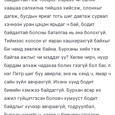
хаашаа салхилна тийшээ хийсэж, олонхыг
дагаж, бусдын яриаг тоть шиг давтаж сурвал
хэчнээн уран цэцэн ярьдаг ч бай, бодит
байдалтай болсны баталгаа нь энэ болохгүй.
Тиймээс хоосон үг яаран хашхирахгүй байхыг
Би чамд зөвлөж байна. Бурханы хийх гэж
байгаа ажлыг чи мэддэг үү? Хөгөө чирч, нүүр
бардам алхаж чадахаа болих гээгүй бол бас л
нэг Петр шиг бүү авирла; энэ нь хэнд ч, ямар ч
сайн зүйл авчрахгүй. Ихэнх хүнд бодит
биеийн хэмжээ байдаггүй. Бурхан асар их
ажил гүйцэтгэсэн боловч хүмүүст бодит
байдлыг хүчээр авчраагүй; тодруулбал,
Бурхан хэнийг ч, хэзээ ч биечлэн гэсгээж