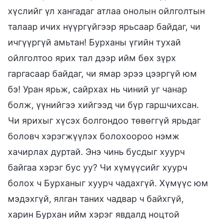
хүслийг үл хангадаг атлаа онолын ойлголтын
талаар ичих нүүргүйгээр ярьсаар байдаг, чи
ичгүүргүй амьтан! Бурханы үгийн тухай
ойлголтоо ярих тал дээр ийм бөх зүрх
гаргасаар байдаг, чи ямар эрээ цээргүй юм
бэ! Уран ярьж, сайрхах нь чиний уг чанар
болж, үүнийгээ хийгээд чи бүр гаршчихсан.
Чи ярихыг хүсэх болгондоо төвөггүй ярьдаг
боловч хэрэгжүүлэх болохоороо нэмж
хачирлах дуртай. Энэ чинь бусдыг хуурч
байгаа хэрэг бус уу? Чи хүмүүсийг хуурч
болох ч Бурханыг хуурч чадахгүй. Хүмүүс юм
мэдэхгүй, ялган таних чадвар ч байхгүй,
харин Бурхан ийм хэрэг явдалд ноцтой