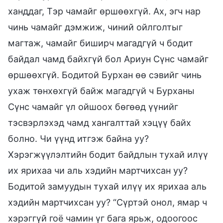
ханддаг, Тэр чамайг өршөөхгүй. Ах, эгч нар
чинь чамайг дэмжиж, чиний ойлголтыг
магтаж, чамайг биширч магадгүй ч бодит
байдал чамд байхгүй бол Ариун Сүнс чамайг
өршөөхгүй. Бодитой Бурхан өө сэвийг чинь
ухаж төнхөхгүй байж магадгүй ч Бурханы
Сүнс чамайг үл ойшоох бөгөөд үүнийг
тэсвэрлэхэд чамд хангалттай хэцүү байх
болно. Чи үүнд итгэж байна уу?
Хэрэгжүүлэлтийн бодит байдлын тухай илүү
их ярихаа чи аль хэдийн мартчихсан уу?
Бодитой замуудын тухай илүү их ярихаа аль
хэдийн мартчихсан уу? “Сүртэй онол, ямар ч
хэрэггүй гоё чамин үг бага ярьж, одоогоос