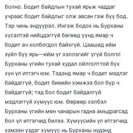
болно. Бодит байдлын тухай ярьж чаддаг
учраас бодит байдлыг олж авсан гэж бүү бод.
Тэр чинь эндүүрэл. Ингэж бодох нь Бурханы
хүсэлтэй нийцдэггүй бөгөөд үүнд ямар ч
бодит ач холбогдол байхгүй. Цаашид ийм
зүйл бүү ярь—ийм үг хэллэгийг үгүй болго!
Бурханы үгийн тухай худал ойлголттой бүх
хүн үл итгэгч юм. Тэдэнд ямар ч бодит мэдлэг
байдаггүй, бодит биеийн хэмжээ бол бүр ч
байдаггүй; тэд бол бодит байдалгүй
мэдлэггүй хүмүүс юм. Өөрөөр хэлбэл
Бурханы үгийн мөн чанарын гадна амьдрагсад
бол үл итгэгчид билээ. Хүмүүсийн үл итгэгчид
хэмээн үздэг хүмүүс нь Бурханы нүдэнд