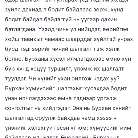
зүйлс дахиад л бодит байдлаас зөрж, хүнд
бодит байдал байдаггүй нь үүгээр дахин
батлагдана. Үзэлд чинь үл нийцдэг, өөрийгөө
хойш тавихыг чамаас шаарддаг зүйлтэй учрах
бүрд тэдгээрийг чиний шалгалт гэж хэлж
болно. Бурханы хүсэл илчлэгдэхээс өмнө хүн
бүр хүнд хэцүү туршилт, үлэмж их шалгалт
туулдаг. Чи үүнийг ухан ойлгож чадах уу?
Бурхан хүмүүсийг шалгахыг хүсэхдээ бодит
үнэн илчлэгдэхээс өмнө тэднээр үргэлж
сонголтыг нь хийлгэдэг. Энэ нь Бурхан хүнийг
шалгалтад оруулж байхдаа чамд хэзээ ч
үнэнийг хэлэхгүй гэсэн үг юм; хүмүүсийг ийм
байдлаар илчилдэг. Өнөөдрийн Бурханыг