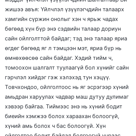
жишээ авъя: Үйлчлэл үзүүлэгчдийн талаарх
хамгийн сүржин онолыг хэн ч ярьж чадах
бөгөөд хүн бүр энэ сэдвийн талаар дориун
сайн ойлголттой байдаг; тэд энэ талаар яриа
өгдөг бөгөөд яг л тэмцээн мэт, яриа бүр нь
өмнөхөөсөө сайн байдаг. Хэдий тийм ч,
томоохон шалгалт туулаагүй бол хүнийг сайн
гэрчлэл хийдэг гэж хэлэхэд тун хэцүү.
Товчхондоо, ойлголтоос нь яг эсрэгээр хүний
амьдран харуулах чадвар маш дутуу дулимаг
хэвээр байгаа. Тиймээс энэ нь хүний бодит
биеийн хэмжээ болох хараахан болоогүй,
хүний амь болох ч бас болоогүй. Хүн
ойлголтоо бодит байдал болгоогүй учраас