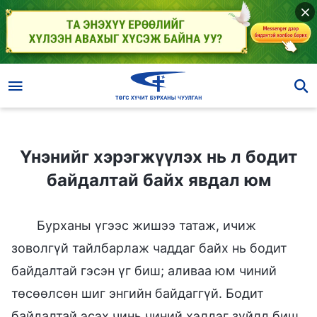
Үнэнийг хэрэгжүүлэх нь л бодит байдалтай байх явдал юм
Үнэнийг хэрэгжүүлэх нь л бодит
байдалтай байх явдал юм
Бурханы үгээс жишээ татаж, ичиж
зоволгүй тайлбарлаж чаддаг байх нь бодит
байдалтай гэсэн үг биш; аливаа юм чиний
төсөөлсөн шиг энгийн байдаггүй. Бодит
байдалтай эсэх чинь чиний хэлдэг зүйлд биш,