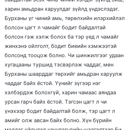
харин амьдран харуулдаг зүйлд үндэслэдэг.
Бурханы үг чиний амь, төрөлхийн илэрхийлэл
болсон цагт л чамайг бодит байдалтай
болсон гэж хэлж болох ба тэр үед л чамайг
жинхэнэ ойлголт, бодит биеийн хэмжээтэй
болсонд тооцож болно. Чи шинжилгээг удаан
хугацааны туршид тэсвэрлэж чаддаг, мөн
Бурханы шаарддаг төрхийг амьдран харуулж
чаддаг байх ёстой. Үүнийг зүгээр нэг
хэлбэрдэж болохгүй, харин чамаас аяндаа
урсан гарч байх ёстой. Тэгсэн цагт л чи
үнэхээр бодит байдалтай болж, тэр цагт л
амийг олж авсан байх болно. Хүн бүрийн
мэддэг үйлчлэл үзүүлэгчдийн шалгалтаар Би