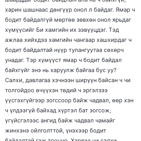
харин шашнаас дөнгүүр онол л байдаг. Ямар ч
бодит байдалгүй мөртөө зөвхөн онол ярьдаг
хүмүүсийг Би хамгийн их зэвүүцдэг. Тэд
ажлаа хийхдээ хамгийн чангаар хашхирдаг ч
бодит байдалтай нүүр тулангуутаа сөхөрч
унадаг. Тэр хүмүүст ямар ч бодит байдал
байхгүйг энэ нь харуулж байгаа бус уу?
Салхи, давлагаа хэчнээн ширүүн байсан ч чи
толгойдоо өчүүхэн төдий ч эргэлзээ
үүсгэхгүйгээр зогссоор байж чадвал, өөр хэн
ч үлдээгүй байхад хүртэл бат зогсож,
үгүйсгэлээс ангид байж чадвал чамайг
жинхэнэ ойлголттой, үнэхээр бодит
байдалтай гэж тооцно. Хэрвээ чи салхи