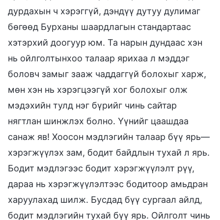
дурдахын ч хэрэггүй, дэндүү дутуу дулимаг
бөгөөд Бурханы шаардлагын стандартаас
хэтэрхий доогуур юм. Та нарын дундаас хэн
нь ойлголтынхоо талаар ярихаа л мэддэг
боловч замыг зааж чаддаггүй болохыг харж,
мөн хэн нь хэрэгцээгүй хог болохыг олж
мэдэхийн тулд нэг бүрийг чинь сайтар
нягтлан шинжлэх болно. Үүнийг цаашдаа
санаж яв! Хоосон мэдлэгийн талаар бүү ярь—
хэрэгжүүлэх зам, бодит байдлын тухай л ярь.
Бодит мэдлэгээс бодит хэрэгжүүлэлт рүү,
дараа нь хэрэгжүүлэлтээс бодитоор амьдран
харуулахад шилж. Бусдад бүү сургаал айлд,
бодит мэдлэгийн тухай бүү ярь. Ойлголт чинь