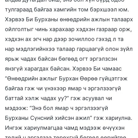
тулгараад байгаа хамгийн том бэрхшээл юм.
Хэрвээ Би Бурханы өнөөдрийн ажлын талаарх
ойлголтыг чинь харахаар хэдхэн газраар орж,
хэдхэн ах эгч нар дээр зочиллоо гэхэд л та
нар мэдлэгийнхээ талаар гарцаагүй олон зүйл
ярьж чадах байсан бөгөөд огт эргэлзсэн
янзгүй харагдах байсан. Хэрвээ Би чамаас
“Өнөөдрийн ажлыг Бурхан Өөрөө гүйцэтгэж
байгаа гэж чи үнэхээр ямар ч эргэлзээгүй
баттай хэлж чадах уу?” гэж асуувал чи
мэдээж: “Энэ бол ямар ч эргэлзээгүй
Бурханы Сүнсний хийсэн ажил” гэж хариулна.
Ингэж хариулмагцаа чамд мэдээж өчүүхэн
төдий ч эргэлзээ төрөхгүй бөгөөд өөрийгөө