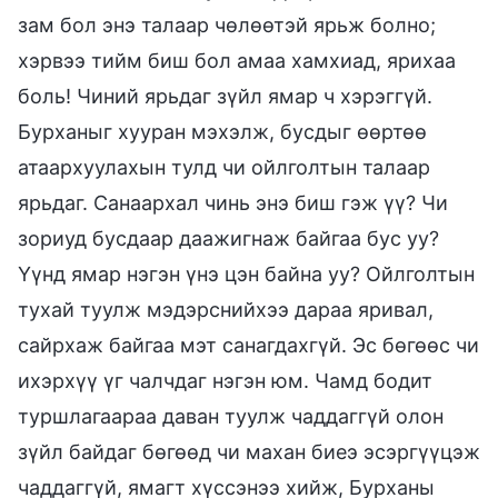
зам бол энэ талаар чөлөөтэй ярьж болно;
хэрвээ тийм биш бол амаа хамхиад, ярихаа
боль! Чиний ярьдаг зүйл ямар ч хэрэггүй.
Бурханыг хууран мэхэлж, бусдыг өөртөө
атаархуулахын тулд чи ойлголтын талаар
ярьдаг. Санаархал чинь энэ биш гэж үү? Чи
зориуд бусдаар даажигнаж байгаа бус уу?
Үүнд ямар нэгэн үнэ цэн байна уу? Ойлголтын
тухай туулж мэдэрснийхээ дараа яривал,
сайрхаж байгаа мэт санагдахгүй. Эс бөгөөс чи
ихэрхүү үг чалчдаг нэгэн юм. Чамд бодит
туршлагаараа даван туулж чаддаггүй олон
зүйл байдаг бөгөөд чи махан биеэ эсэргүүцэж
чаддаггүй, ямагт хүссэнээ хийж, Бурханы