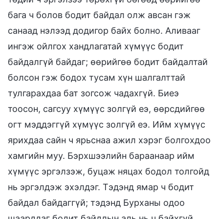
бага ч болов бодит байдал олж авсан гэж
санаад нэлээд додигор байх болно. Аливааг
ингэж ойлгох хандлагатай хүмүүс бодит
байдалгүй байдаг; өөрийгөө бодит байдалтай
болсон гэж бодох тусам хүн шалгалттай
тулгарахдаа бат зогсож чадахгүй. Биеэ
тоосон, сагсуу хүмүүс золгүй еэ, өөрсдийгөө
огт мэддэггүй хүмүүс золгүй еэ. Ийм хүмүүс
ярихдаа сайн ч ярьснаа ажил хэрэг болгохдоо
хамгийн муу. Бэрхшээлийн бараанаар ийм
хүмүүс эргэлзэж, буцаж няцах бодол толгойд
нь эргэлдэж эхэлдэг. Тэдэнд ямар ч бодит
байдал байдаггүй; тэдэнд Бурханы одоо
шаарддаг бодит байдлын аль нь ч байхгүй,