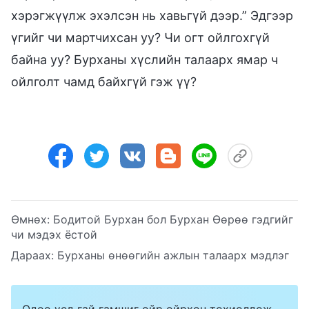
хэрэгжүүлж эхэлсэн нь хавьгүй дээр.” Эдгээр
үгийг чи мартчихсан уу? Чи огт ойлгохгүй
байна уу? Бурханы хүслийн талаарх ямар ч
ойлголт чамд байхгүй гэж үү?
Өмнөх:
Бодитой Бурхан бол Бурхан Өөрөө гэдгийг
чи мэдэх ёстой
Дараах:
Бурханы өнөөгийн ажлын талаарх мэдлэг
Одоо үед гай гамшиг ойр ойрхон тохиолдож,