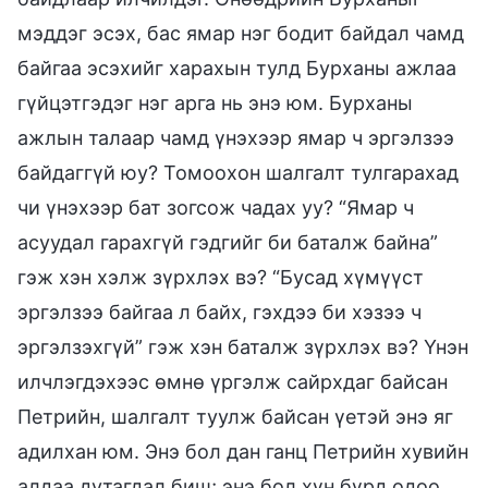
мэддэг эсэх, бас ямар нэг бодит байдал чамд
байгаа эсэхийг харахын тулд Бурханы ажлаа
гүйцэтгэдэг нэг арга нь энэ юм. Бурханы
ажлын талаар чамд үнэхээр ямар ч эргэлзээ
байдаггүй юу? Томоохон шалгалт тулгарахад
чи үнэхээр бат зогсож чадах уу? “Ямар ч
асуудал гарахгүй гэдгийг би баталж байна”
гэж хэн хэлж зүрхлэх вэ? “Бусад хүмүүст
эргэлзээ байгаа л байх, гэхдээ би хэзээ ч
эргэлзэхгүй” гэж хэн баталж зүрхлэх вэ? Үнэн
илчлэгдэхээс өмнө үргэлж сайрхдаг байсан
Петрийн, шалгалт туулж байсан үетэй энэ яг
адилхан юм. Энэ бол дан ганц Петрийн хувийн
алдаа дутагдал биш; энэ бол хүн бүрд одоо