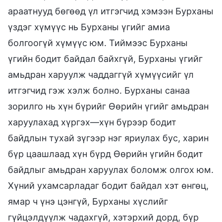
араатнууд бөгөөд үл итгэгчид хэмээн Бурханы
үздэг хүмүүс нь Бурханы үгийг амиа
болгоогүй хүмүүс юм. Тиймээс Бурханы
үгийн бодит байдал байхгүй, Бурханы үгийг
амьдран харуулж чаддаггүй хүмүүсийг үл
итгэгчид гэж хэлж болно. Бурханы санаа
зорилго нь хүн бүрийг Өөрийн үгийг амьдран
харуулахад хүргэх—хүн бүрээр бодит
байдлын тухай зүгээр нэг яриулах бус, харин
бүр цаашлаад хүн бүрд Өөрийн үгийн бодит
байдлыг амьдран харуулах боломж олгох юм.
Хүний ухамсарладаг бодит байдал хэт өнгөц,
ямар ч үнэ цэнгүй, Бурханы хүслийг
гүйцэлдүүлж чадахгүй, хэтэрхий дорд, бүр