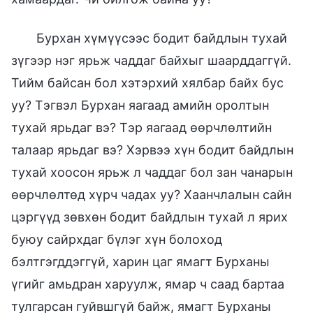
Бурхан хүмүүсээс бодит байдлын тухай
зүгээр нэг ярьж чаддаг байхыг шаарддаггүй.
Тийм байсан бол хэтэрхий хялбар байх бус
уу? Тэгвэл Бурхан яагаад амийн оролтын
тухай ярьдаг вэ? Тэр яагаад өөрчлөлтийн
талаар ярьдаг вэ? Хэрвээ хүн бодит байдлын
тухай хоосон ярьж л чаддаг бол зан чанарын
өөрчлөлтөд хүрч чадах уу? Хаанчлалын сайн
цэргүүд зөвхөн бодит байдлын тухай л ярих
буюу сайрхдаг бүлэг хүн болоход
бэлтгэгддэггүй, харин цаг ямагт Бурханы
үгийг амьдран харуулж, ямар ч саад бартаа
тулгарсан гуйвшгүй байж, ямагт Бурханы