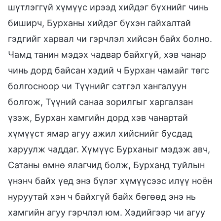
шүтлэггүй хүмүүс ирээд хийдэг бүхнийг чинь
биширч, Бурханы хийдэг бүхэн гайхалтай
гэдгийг харвал чи гэрчлэл хийсэн байх болно.
Чамд танин мэдэх чадвар байхгүй, хэв чанар
чинь дорд байсан хэдий ч Бурхан чамайг төгс
болгосноор чи Түүнийг сэтгэл хангалуун
болгож, Түүний санаа зорилгыг харгалзан
үзэж, Бурхан хамгийн дорд хэв чанартай
хүмүүст ямар агуу ажил хийснийг бусдад
харуулж чаддаг. Хүмүүс Бурханыг мэдэж авч,
Сатаны өмнө ялагчид болж, Бурханд туйлын
үнэнч байх үед энэ бүлэг хүмүүсээс илүү ноён
нуруутай хэн ч байхгүй байх бөгөөд энэ нь
хамгийн агуу гэрчлэл юм. Хэдийгээр чи агуу