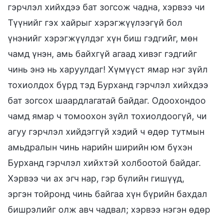
гэрчлэл хийхдээ бат зогсож чадна, хэрвээ чи
Түүнийг гэх хайрыг хэрэгжүүлээгүй бол
үнэнийг хэрэгжүүлдэг хүн биш гэдгийг, мөн
чамд үнэн, амь байхгүй агаад хивэг гэдгийг
чинь энэ нь харуулдаг! Хүмүүст ямар нэг зүйл
тохиолдох бүрд тэд Бурханд гэрчлэл хийхдээ
бат зогсох шаардлагатай байдаг. Одоохондоо
чамд ямар ч томоохон зүйл тохиолдоогүй, чи
агуу гэрчлэл хийдэггүй хэдий ч өдөр тутмын
амьдралын чинь нарийн ширийн юм бүхэн
Бурханд гэрчлэл хийхтэй холбоотой байдаг.
Хэрвээ чи ах эгч нар, гэр бүлийн гишүүд,
эргэн тойронд чинь байгаа хүн бүрийн бахдал
бишрэлийг олж авч чадвал; хэрвээ нэгэн өдөр