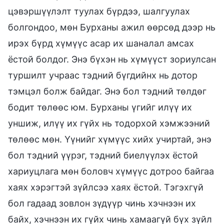
цэвэршүүлэлт туулах бүрдээ, шалгуулах
болгондоо, мөн Бурханы ажил өөрсөд дээр нь
ирэх бүрд хүмүүс асар их шаналал амсах
ёстой болдог. Энэ бүхэн нь хүмүүст зориулсан
туршилт учраас тэдний бүгдийнх нь дотор
тэмцэл болж байдаг. Энэ бол тэдний төлдөг
бодит төлөөс юм. Бурханы үгийг илүү их
уншиж, илүү их гүйх нь тодорхой хэмжээний
төлөөс мөн. Үүнийг хүмүүс хийх учиртай, энэ
бол тэдний үүрэг, тэдний биелүүлэх ёстой
хариуцлага мөн боловч хүмүүс дотроо байгаа
хаях хэрэгтэй зүйлсээ хаях ёстой. Тэгэхгүй
бол гадаад зовлон зүдүүр чинь хэчнээн их
байх, хэчнээн их гүйх чинь хамаагүй бүх зүйл