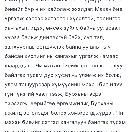
биеийг бүр ч их хайрлаж эхэлдэг. Махан бие
үргэлж хэрээс хэтэрсэн хүсэлтэй, тэрийгээ
хангахыг, идэх, өмсөх зүйлс байна уу, эсвэл
уураа барьж дийлэхгүй байх, сул тал,
залхуурлаа өөгшүүлэх байна уу аль нь ч
байсан хүслийг нь хангахыг үргэлж чамаас
шаарддаг… Чи махан биеийг сэтгэл хангалуун
байлгах тусам дур хүсэл нь үлэмж их болж,
улам ташуурсаар хүмүүсийн махан бие илүү
гүн гүнзгий үзэл тээж, Бурханы эсрэг
тэрсэлж, өөрийгөө өргөмжилж, Бурханы
ажилд эргэлздэг болох хэмжээнд хүрдэг. Чи
махан биеийг сэтгэл хангалуун байлгах тусам
махан биеийн сул тал төдий чинээ их болдог;