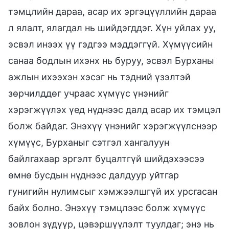
тэмцлийн дараа, асар их эргэцүүллийн дараа
л ялалт, ялагдал нь шийдэгддэг. Хүн уйлах уу,
эсвэл инээх үү гэдгээ мэддэггүй. Хүмүүсийн
санаа бодлын ихэнх нь буруу, эсвэл Бурханы
ажлын ихээхэн хэсэг нь тэдний үзэлтэй
зөрчилддөг учраас хүмүүс үнэнийг
хэрэгжүүлэх үед нүднээс далд асар их тэмцэл
болж байдаг. Энэхүү үнэнийг хэрэгжүүлснээр
хүмүүс, Бурханыг сэтгэл хангалуун
байлгахаар эргэлт буцалтгүй шийдэхээсээ
өмнө бусдын нүднээс далдуур уйтгар
гунигийн нулимсыг хэмжээлшгүй их урсгасан
байх болно. Энэхүү тэмцлээс болж хүмүүс
зовлон зүдүүр, цэвэршүүлэлт туулдаг; энэ нь