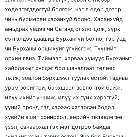
хөдөлгөгддөггүй болгож, нэг л өдөр дотор
чинь бүрмөсөн харанхуй болно. Харанхуйд
амьдрах үедээ чи Сатанд олзлогдож, зүрх
сэтгэлдээ цаашид Бурхангүй болно, тэр үед
чи Бурханы оршихуйг үгүйсгэж, Түүнийг
орхин явна. Тиймээс, хэрвээ хүмүүс Бурханыг
хайрлахыг хүсдэг бол шаналгаат төлөөс
төлж, зовлон бэрхшээл туулах ёстой. Гаднаа
урам зоригтой, бэрхшээл зовлонтой байж,
илүү ихийг уншиж, илүү их гүйх хэрэггүй;
үүний оронд тэд хэрээс хэтэрсэн бодол,
хувийн ашиг сонирхол, өөрийн төлөвлөгөө,
үзэл, санаархал гэх мэт дотроо байдаг
зүйлийг хойш тавих ёстой. Энэ бол Бурханы