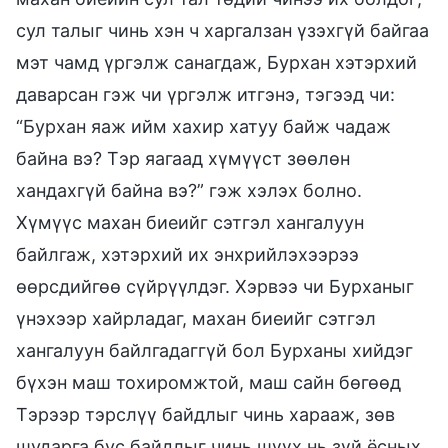
сул талыг чинь хэн ч харгалзан үзэхгүй байгаа
мэт чамд үргэлж санагдаж, Бурхан хэтэрхий
даварсан гэж чи үргэлж итгэнэ, тэгээд чи:
“Бурхан яаж ийм хахир хатуу байж чадаж
байна вэ? Тэр яагаад хүмүүст зөөлөн
хандахгүй байна вэ?” гэж хэлэх болно.
Хүмүүс махан биеийг сэтгэл хангалуун
байлгаж, хэтэрхий их энхрийлэхээрээ
өөрсдийгөө сүйрүүлдэг. Хэрвээ чи Бурханыг
үнэхээр хайрладаг, махан биеийг сэтгэл
хангалуун байлгадаггүй бол Бурханы хийдэг
бүхэн маш тохиромжтой, маш сайн бөгөөд
Тэрээр тэрслүү байдлыг чинь харааж, зөв
шударга бус байдлыг чинь шүүх нь зүй ёсных