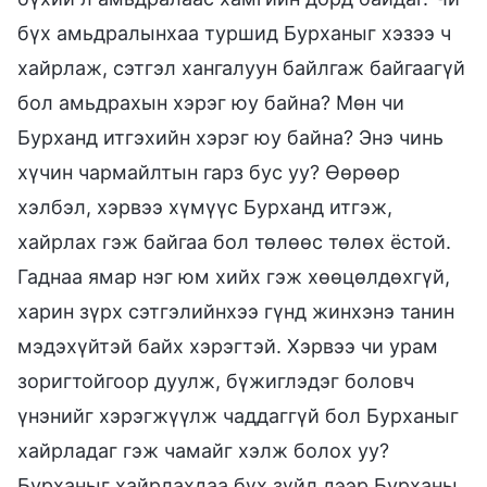
бүх амьдралынхаа туршид Бурханыг хэзээ ч
хайрлаж, сэтгэл хангалуун байлгаж байгаагүй
бол амьдрахын хэрэг юу байна? Мөн чи
Бурханд итгэхийн хэрэг юу байна? Энэ чинь
хүчин чармайлтын гарз бус уу? Өөрөөр
хэлбэл, хэрвээ хүмүүс Бурханд итгэж,
хайрлах гэж байгаа бол төлөөс төлөх ёстой.
Гаднаа ямар нэг юм хийх гэж хөөцөлдөхгүй,
харин зүрх сэтгэлийнхээ гүнд жинхэнэ танин
мэдэхүйтэй байх хэрэгтэй. Хэрвээ чи урам
зоригтойгоор дуулж, бүжиглэдэг боловч
үнэнийг хэрэгжүүлж чаддаггүй бол Бурханыг
хайрладаг гэж чамайг хэлж болох уу?
Бурханыг хайрлахдаа бүх зүйл дээр Бурханы