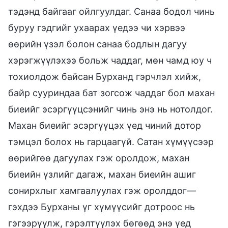
тэдэнд байгааг ойлгуулдаг. Санаа бодол чинь
буруу гэдгийг ухаарах үедээ чи хэрвээ
өөрийн үзэл болон санаа бодлын дагуу
хэрэгжүүлэхээ больж чаддаг, мөн чамд юу ч
тохиолдож байсан Бурханд гэрчлэл хийж,
байр сууриндаа бат зогсож чаддаг бол махан
биеийг эсэргүүцсэнийг чинь энэ нь нотолдог.
Махан биеийг эсэргүүцэх үед чиний дотор
тэмцэл болох нь гарцаагүй. Сатан хүмүүсээр
өөрийгөө дагуулах гэж оролдож, махан
биеийн үзлийг дагаж, махан биеийн ашиг
сонирхлыг хамгаалуулах гэж оролддог—
гэхдээ Бурханы үг хүмүүсийг дотроос нь
гэгээрүүлж, гэрэлтүүлэх бөгөөд энэ үед