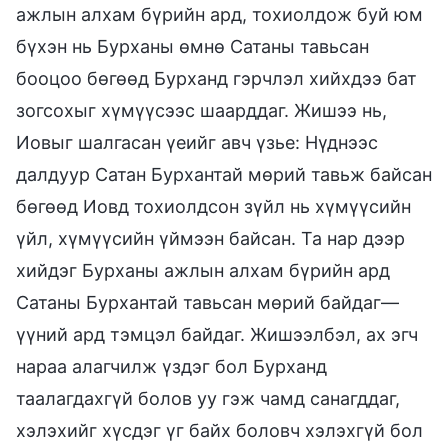
ажлын алхам бүрийн ард, тохиолдож буй юм
бүхэн нь Бурханы өмнө Сатаны тавьсан
бооцоо бөгөөд Бурханд гэрчлэл хийхдээ бат
зогсохыг хүмүүсээс шаарддаг. Жишээ нь,
Иовыг шалгасан үеийг авч үзье: Нүднээс
далдуур Сатан Бурхантай мөрий тавьж байсан
бөгөөд Иовд тохиолдсон зүйл нь хүмүүсийн
үйл, хүмүүсийн үймээн байсан. Та нар дээр
хийдэг Бурханы ажлын алхам бүрийн ард
Сатаны Бурхантай тавьсан мөрий байдаг—
үүний ард тэмцэл байдаг. Жишээлбэл, ах эгч
нараа алагчилж үздэг бол Бурханд
таалагдахгүй болов уу гэж чамд санагддаг,
хэлэхийг хүсдэг үг байх боловч хэлэхгүй бол