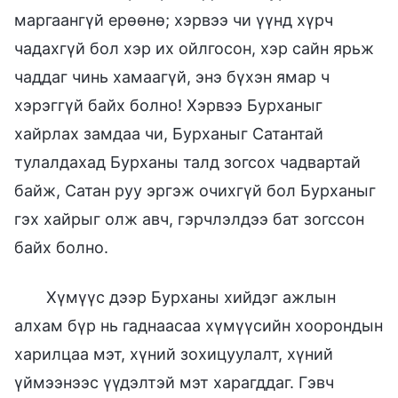
маргаангүй ерөөнө; хэрвээ чи үүнд хүрч
чадахгүй бол хэр их ойлгосон, хэр сайн ярьж
чаддаг чинь хамаагүй, энэ бүхэн ямар ч
хэрэггүй байх болно! Хэрвээ Бурханыг
хайрлах замдаа чи, Бурханыг Сатантай
тулалдахад Бурханы талд зогсох чадвартай
байж, Сатан руу эргэж очихгүй бол Бурханыг
гэх хайрыг олж авч, гэрчлэлдээ бат зогссон
байх болно.
Хүмүүс дээр Бурханы хийдэг ажлын
алхам бүр нь гаднаасаа хүмүүсийн хоорондын
харилцаа мэт, хүний зохицуулалт, хүний
үймээнээс үүдэлтэй мэт харагддаг. Гэвч