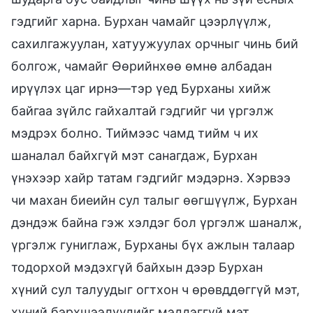
гэдгийг харна. Бурхан чамайг цээрлүүлж,
сахилгажуулан, хатуужуулах орчныг чинь бий
болгож, чамайг Өөрийнхөө өмнө албадан
ирүүлэх цаг ирнэ—тэр үед Бурханы хийж
байгаа зүйлс гайхалтай гэдгийг чи үргэлж
мэдрэх болно. Тиймээс чамд тийм ч их
шаналал байхгүй мэт санагдаж, Бурхан
үнэхээр хайр татам гэдгийг мэдэрнэ. Хэрвээ
чи махан биеийн сул талыг өөгшүүлж, Бурхан
дэндэж байна гэж хэлдэг бол үргэлж шаналж,
үргэлж гуниглаж, Бурханы бүх ажлын талаар
тодорхой мэдэхгүй байхын дээр Бурхан
хүний сул талуудыг огтхон ч өрөвддөггүй мэт,
хүний бэрхшээлүүдийг мэддэггүй мэт