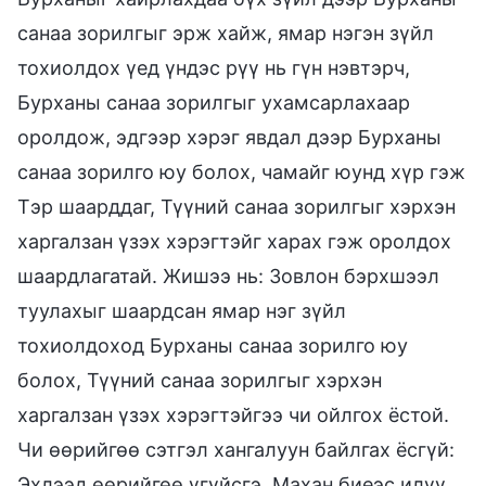
санаа зорилгыг эрж хайж, ямар нэгэн зүйл
тохиолдох үед үндэс рүү нь гүн нэвтэрч,
Бурханы санаа зорилгыг ухамсарлахаар
оролдож, эдгээр хэрэг явдал дээр Бурханы
санаа зорилго юу болох, чамайг юунд хүр гэж
Тэр шаарддаг, Түүний санаа зорилгыг хэрхэн
харгалзан үзэх хэрэгтэйг харах гэж оролдох
шаардлагатай. Жишээ нь: Зовлон бэрхшээл
туулахыг шаардсан ямар нэг зүйл
тохиолдоход Бурханы санаа зорилго юу
болох, Түүний санаа зорилгыг хэрхэн
харгалзан үзэх хэрэгтэйгээ чи ойлгох ёстой.
Чи өөрийгөө сэтгэл хангалуун байлгах ёсгүй:
Эхлээд өөрийгөө үгүйсгэ. Махан биеэс илүү