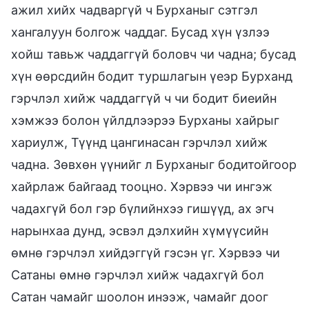
ажил хийх чадваргүй ч Бурханыг сэтгэл
хангалуун болгож чаддаг. Бусад хүн үзлээ
хойш тавьж чаддаггүй боловч чи чадна; бусад
хүн өөрсдийн бодит туршлагын үеэр Бурханд
гэрчлэл хийж чаддаггүй ч чи бодит биеийн
хэмжээ болон үйлдлээрээ Бурханы хайрыг
хариулж, Түүнд цангинасан гэрчлэл хийж
чадна. Зөвхөн үүнийг л Бурханыг бодитойгоор
хайрлаж байгаад тооцно. Хэрвээ чи ингэж
чадахгүй бол гэр бүлийнхээ гишүүд, ах эгч
нарынхаа дунд, эсвэл дэлхийн хүмүүсийн
өмнө гэрчлэл хийдэггүй гэсэн үг. Хэрвээ чи
Сатаны өмнө гэрчлэл хийж чадахгүй бол
Сатан чамайг шоолон инээж, чамайг доог