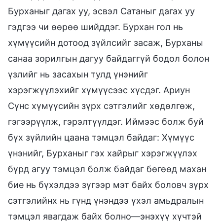
Бурханыг дагах уу, эсвэл Сатаныг дагах уу
гэдгээ чи өөрөө шийддэг. Бурхан гол нь
хүмүүсийн дотоод зүйлсийг засаж, Бурханы
санаа зорилгын дагуу байдаггүй бодол болон
үзлийг нь засахын тулд үнэнийг
хэрэгжүүлэхийг хүмүүсээс хүсдэг. Ариун
Сүнс хүмүүсийн зүрх сэтгэлийг хөдөлгөж,
гэгээрүүлж, гэрэлтүүлдэг. Иймээс болж буй
бүх зүйлийн цаана тэмцэл байдаг: Хүмүүс
үнэнийг, Бурханыг гэх хайрыг хэрэгжүүлэх
бүрд агуу тэмцэл болж байдаг бөгөөд махан
бие нь бүхэлдээ зүгээр мэт байх боловч зүрх
сэтгэлийнх нь гүнд үнэндээ үхэл амьдралын
тэмцэл явагдаж байх болно—энэхүү хүчтэй