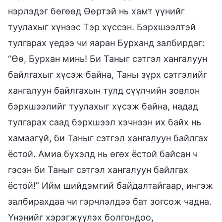
нэрлэдэг бөгөөд Өөртэй нь хамт үүнийг
туулахыг хүнээс Тэр хүссэн. Бэрхшээлтэй
тулгарах үедээ чи яаран Бурханд залбирдаг:
“Өө, Бурхан минь! Би Таныг сэтгэл хангалуун
байлгахыг хүсэж байна, Таны зүрх сэтгэлийг
хангалуун байлгахын тулд сүүлчийн зовлон
бэрхшээлийг туулахыг хүсэж байна, надад
тулгарах саад бэрхшээл хэчнээн их байх нь
хамаагүй, би Таныг сэтгэл хангалуун байлгах
ёстой. Амиа бүхэлд нь өгөх ёстой байсан ч
гэсэн би Таныг сэтгэл хангалуун байлгах
ёстой!” Ийм шийдэмгий байдалтайгаар, ингэж
залбирахдаа чи гэрчлэлдээ бат зогсож чадна.
Үнэнийг хэрэгжүүлэх болгондоо,