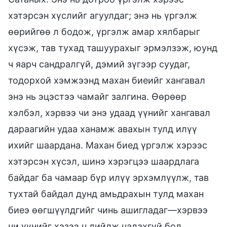
хэтэрсэн хүслийг агуулдаг; энэ нь үргэлж
өөрийгөө л бодож, үргэлж амар хялбарыг
хүсэж, тав тухад ташуурахыг эрмэлзэж, юунд
ч яарч сандралгүй, дэмий зүгээр суудаг,
тодорхой хэмжээнд махан биеийг хангавал
энэ нь эцэстээ чамайг залгина. Өөрөөр
хэлбэл, хэрвээ чи энэ удаад үүнийг хангавал
дараагийн удаа ханамж авахын тулд илүү
ихийг шаардана. Махан биед үргэлж хэрээс
хэтэрсэн хүсэл, шинэ хэрэгцээ шаардлага
байдаг ба чамаар бүр илүү эрхэмлүүлж, тав
тухтай байдал дунд амьдрахын тулд махан
биеэ өөгшүүлдгийг чинь ашигладаг—хэрвээ
чи үүнийг хэзээ ч дийлж чадахгүй бол