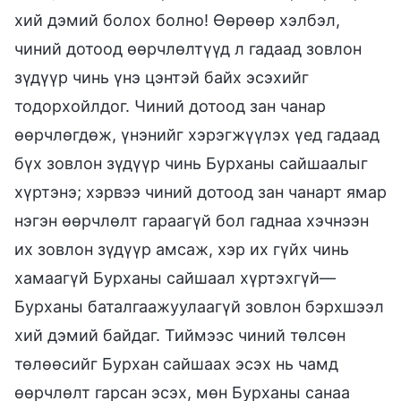
хий дэмий болох болно! Өөрөөр хэлбэл,
чиний дотоод өөрчлөлтүүд л гадаад зовлон
зүдүүр чинь үнэ цэнтэй байх эсэхийг
тодорхойлдог. Чиний дотоод зан чанар
өөрчлөгдөж, үнэнийг хэрэгжүүлэх үед гадаад
бүх зовлон зүдүүр чинь Бурханы сайшаалыг
хүртэнэ; хэрвээ чиний дотоод зан чанарт ямар
нэгэн өөрчлөлт гараагүй бол гаднаа хэчнээн
их зовлон зүдүүр амсаж, хэр их гүйх чинь
хамаагүй Бурханы сайшаал хүртэхгүй—
Бурханы баталгаажуулаагүй зовлон бэрхшээл
хий дэмий байдаг. Тиймээс чиний төлсөн
төлөөсийг Бурхан сайшаах эсэх нь чамд
өөрчлөлт гарсан эсэх, мөн Бурханы санаа