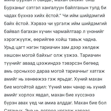
Бурханыг сэтгэл хангалуун байлгахын тулд би
чадах бүхнээ хийх ёстой.” Чи ийм шийдэмгий
байх ёстой. Хэрвээ чи үргэлж ийм шийдэмгий
байвал багахан хүчин чармайлтаар л үнэнийг
хэрэгжүүлж, өөрийгөө хойш тавьж чадна.
Урьд цагт нэгэн тариачин зам дээр хөлдөж
хөшсөн могой байхыг олж үзжээ. Тариачин
түүнийг аваад цээжиндээ тэвэрсэн бөгөөд
амь орсныхоо дараа могой тариачныг хатгаж
амийг нь хөнөөжээ гэж ярьдаг. Хүний махан
бие могойтой адил: Үүний мөн чанар нь хүний
амийг хорлох явдал, махан бие хүссэнээ
бүрэн авах үед чи амиа алддаг. Махан бие бол
Сатаных. Энэ нь дотроо үргэлж хэрээс