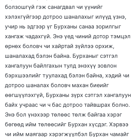
болзошгүй гэж санагдвал чи үүнийг
хэлэхгүйгээр дотроо шаналахыг илүүд үзнэ,
учир нь эдгээр үг Бурханы санаа зорилгыг
хангаж чадахгүй. Энэ үед чиний дотор тэмцэл
өрнөх боловч чи хайртай зүйлээ орхиж,
шаналахад бэлэн байна. Бурханыг сэтгэл
хангалуун байлгахын тулд энэхүү зовлон
бэрхшээлийг туулахад бэлэн байна, хэдий чи
дотроо шаналах боловч махан биеийг
өөгшүүлэхгүй, Бурханы зүрх сэтгэл хангалуун
байх учраас чи ч бас дотроо тайвшрах болно.
Энэ бол үнэхээр төлөөс төлж байгаа хэрэг
бөгөөд ийм төлөөсийг Бурхан хүсдэг. Хэрвээ
чи ийм маягаар хэрэгжүүлбэл Бурхан чамайг