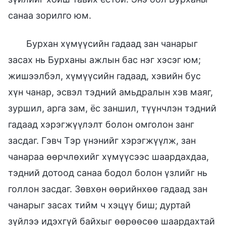
санаа зорилго юм.
Бурхан хүмүүсийн гадаад зан чанарыг
засах нь Бурханы ажлын бас нэг хэсэг юм;
жишээлбэл, хүмүүсийн гадаад, хэвийн бус
хүн чанар, эсвэл тэдний амьдралын хэв маяг,
зуршил, арга зам, ёс заншил, түүнчлэн тэдний
гадаад хэрэгжүүлэлт болон омголон занг
засдаг. Гэвч Тэр үнэнийг хэрэгжүүлж, зан
чанараа өөрчлөхийг хүмүүсээс шаардахдаа,
тэдний дотоод санаа бодол болон үзлийг нь
голлон засдаг. Зөвхөн өөрийнхөө гадаад зан
чанарыг засах тийм ч хэцүү биш; дуртай
зүйлээ идэхгүй байхыг өөрөөсөө шаардахтай