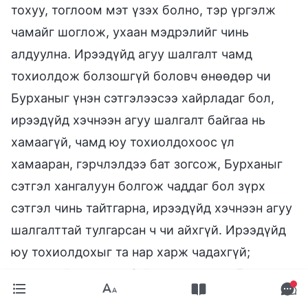
тохуу, тоглоом мэт үзэх болно, тэр үргэлж
чамайг шоглож, ухаан мэдрэлийг чинь
алдуулна. Ирээдүйд агуу шалгалт чамд
тохиолдож болзошгүй боловч өнөөдөр чи
Бурханыг үнэн сэтгэлээсээ хайрладаг бол,
ирээдүйд хэчнээн агуу шалгалт байгаа нь
хамаагүй, чамд юу тохиолдохоос үл
хамааран, гэрчлэлдээ бат зогсож, Бурханыг
сэтгэл хангалуун болгож чаддаг бол зүрх
сэтгэл чинь тайтгарна, ирээдүйд хэчнээн агуу
шалгалттай тулгарсан ч чи айхгүй. Ирээдүйд
юу тохиолдохыг та нар харж чадахгүй;
өнөөдрийн нөхцөл байдалд л та нар Бурханыг
сэтгэл хангалуун болгож чадна. Та нар ямар ч