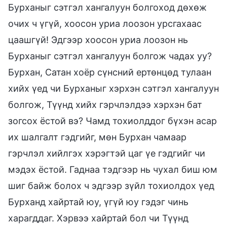
Бурханыг сэтгэл хангалуун болгоход дөхөж
очих ч үгүй, хоосон уриа лоозон урсгахаас
цаашгүй! Эдгээр хоосон уриа лоозон нь
Бурханыг сэтгэл хангалуун болгож чадах уу?
Бурхан, Сатан хоёр сүнсний ертөнцөд тулаан
хийх үед чи Бурханыг хэрхэн сэтгэл хангалуун
болгож, Түүнд хийх гэрчлэлдээ хэрхэн бат
зогсох ёстой вэ? Чамд тохиолддог бүхэн асар
их шалгалт гэдгийг, мөн Бурхан чамаар
гэрчлэл хийлгэх хэрэгтэй цаг үе гэдгийг чи
мэдэх ёстой. Гаднаа тэдгээр нь чухал биш юм
шиг байж болох ч эдгээр зүйл тохиолдох үед
Бурханд хайртай юу, үгүй юу гэдэг чинь
харагддаг. Хэрвээ хайртай бол чи Түүнд