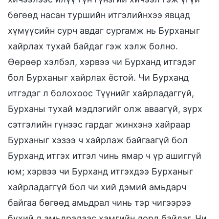
бөгөөд насан туршийн итгэлийнхээ явцад
хүмүүсийн сурч авдаг сургамж нь Бурханыг
хайрлах тухай байдаг гэж хэлж болно.
Өөрөөр хэлбэл, хэрвээ чи Бурханд итгэдэг
бол Бурханыг хайрлах ёстой. Чи Бурханд
итгэдэг л болохоос Түүнийг хайрладаггүй,
Бурханы тухай мэдлэгийг олж аваагүй, зүрх
сэтгэлийн гүнээс гардаг жинхэнэ хайраар
Бурханыг хэзээ ч хайрлаж байгаагүй бол
Бурханд итгэх итгэл чинь ямар ч үр ашиггүй
юм; хэрвээ чи Бурханд итгэхдээ Бурханыг
хайрладаггүй бол чи хий дэмий амьдарч
байгаа бөгөөд амьдрал чинь тэр чигээрээ
бүхий л амьдралаас хамгийн дорд байдаг. Чи