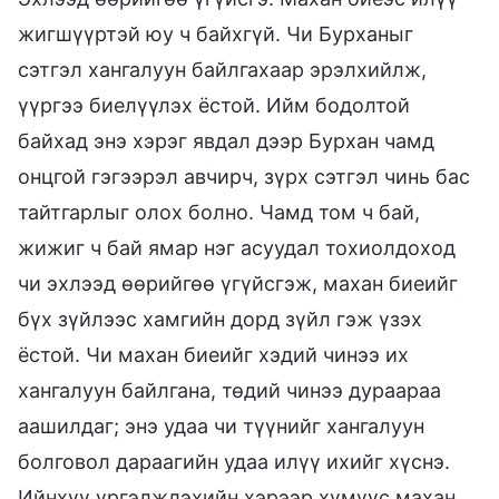
жигшүүртэй юу ч байхгүй. Чи Бурханыг
сэтгэл хангалуун байлгахаар эрэлхийлж,
үүргээ биелүүлэх ёстой. Ийм бодолтой
байхад энэ хэрэг явдал дээр Бурхан чамд
онцгой гэгээрэл авчирч, зүрх сэтгэл чинь бас
тайтгарлыг олох болно. Чамд том ч бай,
жижиг ч бай ямар нэг асуудал тохиолдоход
чи эхлээд өөрийгөө үгүйсгэж, махан биеийг
бүх зүйлээс хамгийн дорд зүйл гэж үзэх
ёстой. Чи махан биеийг хэдий чинээ их
хангалуун байлгана, төдий чинээ дураараа
аашилдаг; энэ удаа чи түүнийг хангалуун
болговол дараагийн удаа илүү ихийг хүснэ.
Ийнхүү үргэлжлэхийн хэрээр хүмүүс махан