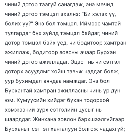
чиний дотор таагүй санагдаж, энэ мөчид
чиний дотор тэмцэл эхэлнэ: “Би хэлэх үү,
болих уу?” Энэ бол тэмцэл. Иймээс чамтай
тулгардаг бүх зүйлд тэмцэл байдаг, чиний
дотор тэмцэл байх үед, чи бодитоор хамтран
ажиллаж, бодитоор зовсны ачаар Бурхан
чиний дотор ажилладаг. Эцэст нь чи сэтгэл
доторх асуудлыг хойш тавьж чаддаг болж,
уур бухимдал аяндаа намждаг. Энэ бол
Бурхантай хамтран ажилласны чинь үр дүн
юм. Хүмүүсийн хийдэг бүхэн тодорхой
хэмжээний зүрх сэтгэлийн цусыг нь
шаарддаг. Жинхэнэ зовлон бэрхшээлгүйгээр
Бурханыг сэтгэл хангалуун болгож чадахгүй;