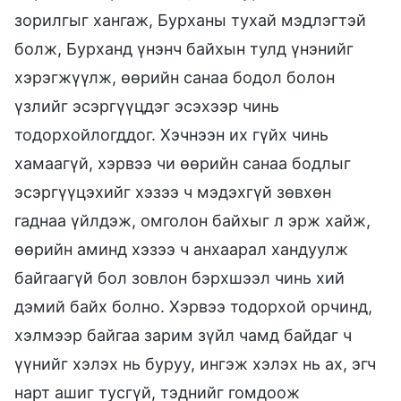
зорилгыг хангаж, Бурханы тухай мэдлэгтэй
болж, Бурханд үнэнч байхын тулд үнэнийг
хэрэгжүүлж, өөрийн санаа бодол болон
үзлийг эсэргүүцдэг эсэхээр чинь
тодорхойлогддог. Хэчнээн их гүйх чинь
хамаагүй, хэрвээ чи өөрийн санаа бодлыг
эсэргүүцэхийг хэзээ ч мэдэхгүй зөвхөн
гаднаа үйлдэж, омголон байхыг л эрж хайж,
өөрийн аминд хэзээ ч анхаарал хандуулж
байгаагүй бол зовлон бэрхшээл чинь хий
дэмий байх болно. Хэрвээ тодорхой орчинд,
хэлмээр байгаа зарим зүйл чамд байдаг ч
үүнийг хэлэх нь буруу, ингэж хэлэх нь ах, эгч
нарт ашиг тусгүй, тэднийг гомдоож