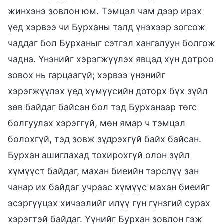
жинхэнэ зовлон юм. Тэмцэл чам дээр ирэх
үед хэрвээ чи Бурханы талд үнэхээр зогсож
чаддаг бол Бурханыг сэтгэл хангалуун болгож
чадна. Үнэнийг хэрэгжүүлэх явцад хүн дотроо
зовох нь гарцаагүй; хэрвээ үнэнийг
хэрэгжүүлэх үед хүмүүсийн доторх бүх зүйл
зөв байдаг байсан бол тэд Бурханаар төгс
болгуулах хэрэггүй, мөн ямар ч тэмцэл
болохгүй, тэд зовж зүдрэхгүй байх байсан.
Бурхан ашиглахад тохирохгүй олон зүйл
хүмүүст байдаг, махан биеийн тэрслүү зан
чанар их байдаг учраас хүмүүс махан биеийг
эсэргүүцэх хичээлийг илүү гүн гүнзгий сурах
хэрэгтэй байдаг. Үүнийг Бурхан зовлон гэж