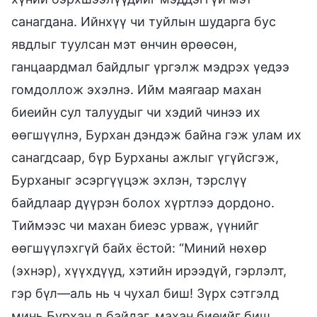
санагдана. Ийнхүү чи туйлын шударга бус
явдлыг туулсан мэт өнчин өрөөсөн,
ганцаардмал байдлыг үргэлж мэдрэх үедээ
гомдоллож эхэлнэ. Ийм маягаар махан
биеийн сул талуудыг чи хэдий чинээ их
өөгшүүлнэ, Бурхан дэндэж байна гэж улам их
санагдсаар, бүр Бурханы ажлыг үгүйсгэж,
Бурханыг эсэргүүцэж эхлэн, тэрслүү
байдлаар дүүрэн болох хүртлээ дордоно.
Тиймээс чи махан биеэс урваж, үүнийг
өөгшүүлэхгүй байх ёстой: “Миний нөхөр
(эхнэр), хүүхдүүд, хэтийн ирээдүй, гэрлэлт,
гэр бүл—аль нь ч чухал биш! Зүрх сэтгэлд
минь Бурхан л байдаг, махан биеийг биш