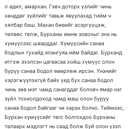
л адил, амархан. Гэвч доторх үзлийг чинь
хөнддөг зүйлийг тавьж явуулахад тийм ч
хялбар биш. Махан биеийг эсэргүүцэж,
төлөөс төлж, Бурханы өмнө зовохыг энэ нь
хүмүүсээс шаарддаг. Хүмүүсийн санаа
бодлын тухайд ялангуяа ийм байдаг. Бурханд
итгэж эхэлсэн цагаасаа хойш хүмүүс олон
буруу санаа бодол өвөрлөж ирсэн. Үнэнийг
хэрэгжүүлэхгүй байх үед бүх санаа бодол
чинь зөв мэт чамд санагддаг боловч ямар нэг
зүйл тохиолдоход чамд маш олон буруу
санаа бодол байгааг чи харах болно. Тиймээс,
Бурхан хүмүүсийг төгс болгохдоо Бурханы
талаарх мэдлэгт нь саад болж буй олон үзэл