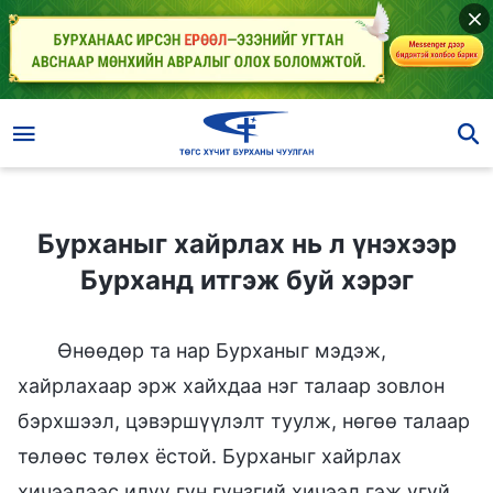
Бурханыг хайрлах нь л үнэхээр Бурханд итгэж буй хэрэг
Бурханыг хайрлах нь л үнэхээр
Бурханд итгэж буй хэрэг
Өнөөдөр та нар Бурханыг мэдэж,
хайрлахаар эрж хайхдаа нэг талаар зовлон
бэрхшээл, цэвэршүүлэлт туулж, нөгөө талаар
төлөөс төлөх ёстой. Бурханыг хайрлах
хичээлээс илүү гүн гүнзгий хичээл гэж үгүй