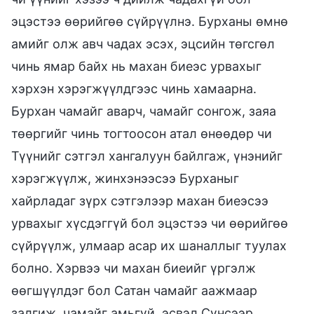
эцэстээ өөрийгөө сүйрүүлнэ. Бурханы өмнө
амийг олж авч чадах эсэх, эцсийн төгсгөл
чинь ямар байх нь махан биеэс урвахыг
хэрхэн хэрэгжүүлдгээс чинь хамаарна.
Бурхан чамайг аварч, чамайг сонгож, заяа
төөргийг чинь тогтоосон атал өнөөдөр чи
Түүнийг сэтгэл хангалуун байлгаж, үнэнийг
хэрэгжүүлж, жинхэнээсээ Бурханыг
хайрладаг зүрх сэтгэлээр махан биеэсээ
урвахыг хүсдэггүй бол эцэстээ чи өөрийгөө
сүйрүүлж, улмаар асар их шаналлыг туулах
болно. Хэрвээ чи махан биеийг үргэлж
өөгшүүлдэг бол Сатан чамайг аажмаар
залгиж, чамайг амьгүй, эсвэл Сүнсээр