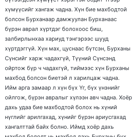
хүмүүсийг хангаж чадна. Хүн бие махбодтой
болсон Бурханаар дамжуулан Бурханаас
бүрэн аврал хүртдэг болохоос биш,
залбирлынхаа хариуд тэнгэрээс шууд
хүртдэггүй. Хүн мах, цуснаас бүтсэн, Бурханы
Сүнсийг харж чадахгүй, Түүний Сүнсэнд
ойртож бүр ч чадахгүй, тиймээс хүн Бурханы
махбод болсон биетэй л харилцаж чадна.
Ийм арга замаар л хүн бүх Үг, бүх үнэнийг
ойлгож, бүрэн авралыг хүлээн авч чадна. Хоёр
дахь удаа бие махбодтой болох нь хүний
нүглийг арилгахад, хүнийг бүрэн ариусгахад
хангалттай байх болно. Иймд хоёр дахь
махбод бололт нь махбод дахь Бурханы бүх