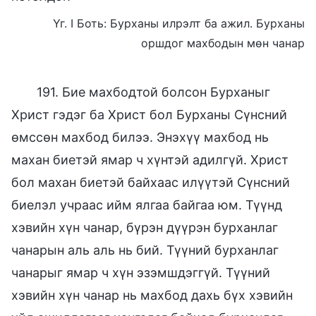
Үг. I Боть: Бурханы илрэлт ба ажил. Бурханы
оршдог махбодын мөн чанар
191. Бие махбодтой болсон Бурханыг
Христ гэдэг ба Христ бол Бурханы Сүнсний
өмссөн махбод билээ. Энэхүү махбод нь
махан биетэй ямар ч хүнтэй адилгүй. Христ
бол махан биетэй байхаас илүүтэй Сүнсний
биелэл учраас ийм ялгаа байгаа юм. Түүнд
хэвийн хүн чанар, бүрэн дүүрэн бурханлаг
чанарын аль аль нь бий. Түүний бурханлаг
чанарыг ямар ч хүн эзэмшдэггүй. Түүний
хэвийн хүн чанар нь махбод дахь бүх хэвийн