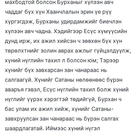
махбодтой болсон Бурханыг хүлээн авч
чаддаг бүх хүн Хаанчлалын эрин үе рүү
хүргэгдэж, Бурханы удирдамжийг биечлэн
хүлээн авч чадна. Хэдийгээр Есүс хүмүүсийн
дунд ирж, их ажил хийсэн ч зөвхөн бүх хүн
төрөлхтнийг золин аврах ажлыг гүйцэлдүүлж,
хүний нүглийн тахил л болсон юм; Тэрээр
хүнийг бүх завхарсан зан чанараас нь
салгаагүй. Хүнийг Сатаны нөлөөнөөс бүрэн
аваръя гэвэл, Есүс нүглийн тахил болж хүний
нүглийг үүрэх хэрэгтэй төдийгүй, Бурхан ч
бас улам их ажил хийж, хүнийг Сатаны-
завхруулсан зан чанараас нь бүрэн салгах
шаардлагатай. Иймээс хүний нүгэл