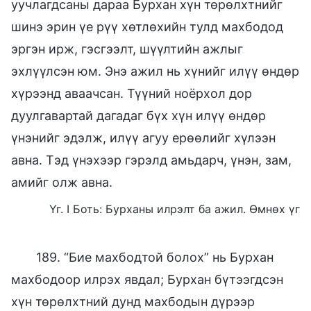
уучлагдсаны дараа Бурхан хүн төрөлхтнийг
шинэ эрин үе рүү хөтлөхийн тулд махбодод
эргэн ирж, гэсгээлт, шүүлтийн ажлыг
эхлүүлсэн юм. Энэ ажил нь хүнийг илүү өндөр
хүрээнд аваачсан. Түүний ноёрхол дор
дуулгавартай дагадаг бүх хүн илүү өндөр
үнэнийг эдэлж, илүү агуу ерөөлийг хүлээн
авна. Тэд үнэхээр гэрэлд амьдарч, үнэн, зам,
амийг олж авна.
Үг. I Боть: Бурханы илрэлт ба ажил. Өмнөх үг
189. “Бие махбодтой болох” нь Бурхан
махбодоор илрэх явдал; Бурхан бүтээгдсэн
хүн төрөлхтний дунд махбодын дүрээр