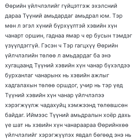
Өөрийн үйлчлэлийг гүйцэтгэж эхэлсний
дараа Түүний амьдардаг амьдрал юм. Тэр
мөн л эгэл хүний бүрхүүлтэй хэвийн хүн
чанарт оршин, гаднаа ямар ч ер бусын тэмдэг
үзүүлдэггүй. Гэсэн ч Тэр гагцхүү Өөрийн
үйлчлэлийн төлөө л амьдардаг ба энэ
хугацаанд Түүний хэвийн хүн чанар бүхэлдээ
бурханлаг чанарынх нь хэвийн ажлыг
хадгалахын төлөө оршдог, учир нь тэр үед
Түүний хэвийн хүн чанар үйлчлэлээ
хэрэгжүүлж чадахуйц хэмжээнд төлөвшсөн
байдаг. Иймээс Түүний амьдралын хоёр дахь
үе шат нь хэвийн хүн чанараараа Өөрийнхөө
үйлчлэлийг хэрэгжүүлэх явдал бөгөөд энэ нь