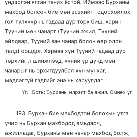
үндэслэн ялган таних ёстой. Иймээс Бурханы
махбод болсон бие мөн эсэхийг тодорхойлох
гол түлхүүр нь гадаад дүр төрх биш, харин
Түүний мөн чанарт (Түүний ажил, Түүний
айлдвар, Түүний зан чанар болон өөр олон
талд) оршдог. Хэрвээ хүн Түүний гадаад дүр
төрхийг л шинжлээд, үүний үр дүнд мөн
чанарыг нь орхигдуулбал хүн мунхаг,
мэдлэггүй гэдгийг энэ нь харуулдаг.
Үг. I Боть: Бурханы илрэлт ба ажил. Өмнөх үг
193. Бурхан бие махбодтой болохын утга
учир нь Бурхан махбодод амьдарч,
ажилладаг, Бурханы мөн чанар махбод болж,