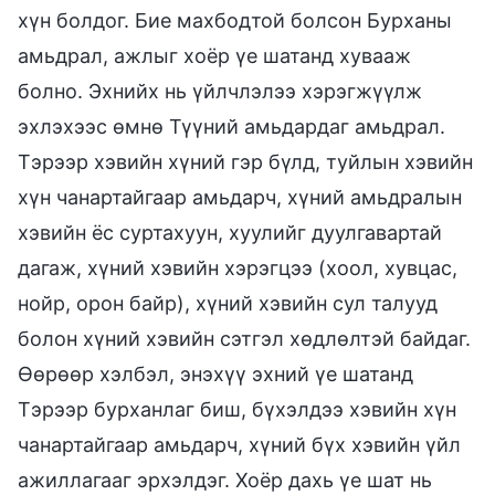
хүн болдог. Бие махбодтой болсон Бурханы
амьдрал, ажлыг хоёр үе шатанд хувааж
болно. Эхнийх нь үйлчлэлээ хэрэгжүүлж
эхлэхээс өмнө Түүний амьдардаг амьдрал.
Тэрээр хэвийн хүний гэр бүлд, туйлын хэвийн
хүн чанартайгаар амьдарч, хүний амьдралын
хэвийн ёс суртахуун, хуулийг дуулгавартай
дагаж, хүний хэвийн хэрэгцээ (хоол, хувцас,
нойр, орон байр), хүний хэвийн сул талууд
болон хүний хэвийн сэтгэл хөдлөлтэй байдаг.
Өөрөөр хэлбэл, энэхүү эхний үе шатанд
Тэрээр бурханлаг биш, бүхэлдээ хэвийн хүн
чанартайгаар амьдарч, хүний бүх хэвийн үйл
ажиллагааг эрхэлдэг. Хоёр дахь үе шат нь