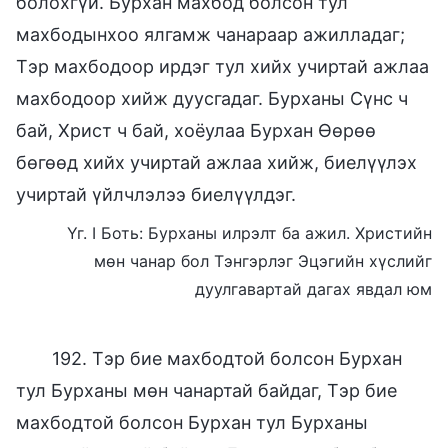
болохгүй. Бурхан махбод болсон тул
махбодынхоо ялгамж чанараар ажилладаг;
Тэр махбодоор ирдэг тул хийх учиртай ажлаа
махбодоор хийж дуусгадаг. Бурханы Сүнс ч
бай, Христ ч бай, хоёулаа Бурхан Өөрөө
бөгөөд хийх учиртай ажлаа хийж, биелүүлэх
учиртай үйлчлэлээ биелүүлдэг.
Үг. I Боть: Бурханы илрэлт ба ажил. Христийн
мөн чанар бол Тэнгэрлэг Эцэгийн хүслийг
дуулгавартай дагах явдал юм
192. Тэр бие махбодтой болсон Бурхан
тул Бурханы мөн чанартай байдаг, Тэр бие
махбодтой болсон Бурхан тул Бурханы