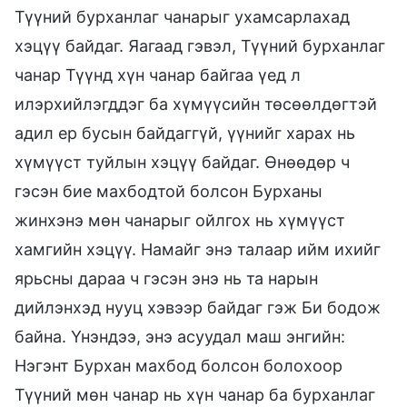
Түүний бурханлаг чанарыг ухамсарлахад
хэцүү байдаг. Яагаад гэвэл, Түүний бурханлаг
чанар Түүнд хүн чанар байгаа үед л
илэрхийлэгддэг ба хүмүүсийн төсөөлдөгтэй
адил ер бусын байдаггүй, үүнийг харах нь
хүмүүст туйлын хэцүү байдаг. Өнөөдөр ч
гэсэн бие махбодтой болсон Бурханы
жинхэнэ мөн чанарыг ойлгох нь хүмүүст
хамгийн хэцүү. Намайг энэ талаар ийм ихийг
ярьсны дараа ч гэсэн энэ нь та нарын
дийлэнхэд нууц хэвээр байдаг гэж Би бодож
байна. Үнэндээ, энэ асуудал маш энгийн:
Нэгэнт Бурхан махбод болсон болохоор
Түүний мөн чанар нь хүн чанар ба бурханлаг