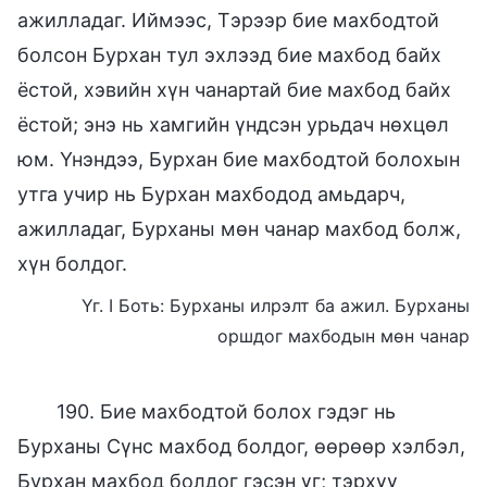
ажилладаг. Иймээс, Тэрээр бие махбодтой
болсон Бурхан тул эхлээд бие махбод байх
ёстой, хэвийн хүн чанартай бие махбод байх
ёстой; энэ нь хамгийн үндсэн урьдач нөхцөл
юм. Үнэндээ, Бурхан бие махбодтой болохын
утга учир нь Бурхан махбодод амьдарч,
ажилладаг, Бурханы мөн чанар махбод болж,
хүн болдог.
Үг. I Боть: Бурханы илрэлт ба ажил. Бурханы
оршдог махбодын мөн чанар
190. Бие махбодтой болох гэдэг нь
Бурханы Сүнс махбод болдог, өөрөөр хэлбэл,
Бурхан махбод болдог гэсэн үг; тэрхүү