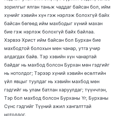
зорилгыг ялган таньж чаддаг байсан бол, ийм
хүнийг хэвийн хүн гэж нэрлэж болохгүй байх
байсан бөгөөд ийм махбодыг хүний махан
бие гэж нэрлэж болохгүй байх байлаа.
Хэрвээ Христ ийм байсан бол Бурхан бие
махбодтой болохын мөн чанар, утга учир
алдагдах байв. Тэр хэвийн хүн чанартай
байдаг нь махбод болсон Бурхан мөн гэдгийг
нь нотолдог; Тэрээр хүний хэвийн өсөлтийн
үйл явцыг туулдаг нь хэвийн махбод мөн
гэдгийг нь улам батлан харуулдаг; түүнчлэн,
Тэр бол махбод болсон Бурханы Үг, Бурханы
Сүнс гэдгийг Түүний ажил хангалттай
нотолдог.