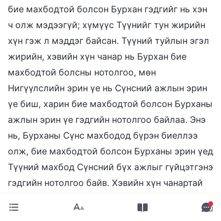
бие махбодтой болсон Бурхан гэдгийг нь хэн
ч олж мэдээгүй; хүмүүс Түүнийг тун жирийн
хүн гэж л мэддэг байсан. Түүний туйлын эгэл
жирийн, хэвийн хүн чанар нь Бурхан бие
махбодтой болсны нотолгоо, мөн
Нигүүлслийн эрин үе нь Сүнсний ажлын эрин
үе биш, харин бие махбодтой болсон Бурханы
ажлын эрин үе гэдгийн нотолгоо байлаа. Энэ
нь, Бурханы Сүнс махбодод бүрэн биеллээ
олж, бие махбодтой болсон Бурханы эрин үед
Түүний махбод Сүнсний бүх ажлыг гүйцэтгэнэ
гэдгийн нотолгоо байв. Хэвийн хүн чанартай
Христ бол дотор нь Сүнс биеллээ олсон
махбод бөгөөд хэвийн хүн чанар, хэвийн