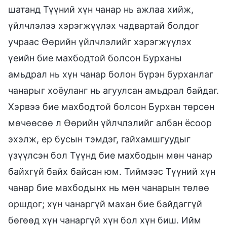
шатанд Түүний хүн чанар нь ажлаа хийж,
үйлчлэлээ хэрэгжүүлэх чадвартай болдог
учраас Өөрийн үйлчлэлийг хэрэгжүүлэх
үеийн бие махбодтой болсон Бурханы
амьдрал нь хүн чанар болон бүрэн бурханлаг
чанарыг хоёуланг нь агуулсан амьдрал байдаг.
Хэрвээ бие махбодтой болсон Бурхан төрсөн
мөчөөсөө л Өөрийн үйлчлэлийг албан ёсоор
эхэлж, ер бусын тэмдэг, гайхамшгуудыг
үзүүлсэн бол Түүнд бие махбодын мөн чанар
байхгүй байх байсан юм. Тиймээс Түүний хүн
чанар бие махбодынх нь мөн чанарын төлөө
оршдог; хүн чанаргүй махан бие байдаггүй
бөгөөд хүн чанаргүй хүн бол хүн биш. Ийм