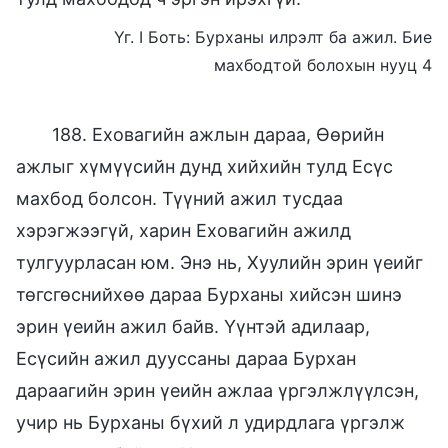
Үг. I Боть: Бурханы илрэлт ба ажил. Бие
махбодтой болохын нууц 4
188. Еховагийн ажлын дараа, Өөрийн
ажлыг хүмүүсийн дунд хийхийн тулд Есүс
махбод болсон. Түүний ажил тусдаа
хэрэгжээгүй, харин Еховагийн ажилд
тулгуурласан юм. Энэ нь, Хуулийн эрин үеийг
төгсгөснийхөө дараа Бурханы хийсэн шинэ
эрин үеийн ажил байв. Үүнтэй адилаар,
Есүсийн ажил дууссаны дараа Бурхан
дараагийн эрин үеийн ажлаа үргэлжлүүлсэн,
учир нь Бурханы бүхий л удирдлага үргэлж