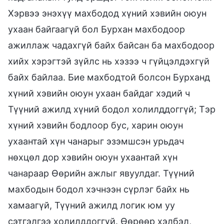
Хэрвээ энэхүү махбодод хүний хэвийн оюун
ухаан байгаагүй бол Бурхан махбодоор
ажиллаж чадахгүй байх байсан ба махбодоор
хийх хэрэгтэй зүйлс нь хэзээ ч гүйцэлдэхгүй
байх байлаа. Бие махбодтой болсон Бурханд
хүний хэвийн оюун ухаан байдаг хэдий ч
Түүний ажилд хүний бодол холилддоггүй; Тэр
хүний хэвийн бодлоор бус, харин оюун
ухаантай хүн чанарыг эзэмшсэн урьдач
нөхцөл дор хэвийн оюун ухаантай хүн
чанараар Өөрийн ажлыг явуулдаг. Түүний
махбодын бодол хэчнээн сүрлэг байх нь
хамаагүй, Түүний ажилд логик юм уу
сэтгэлгээ холилддоггүй. Өөрөөр хэлбэл,