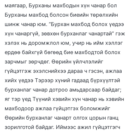
маягаар, Бурханы махбодын хүн чанар бол
Бурханы махбод болсон биеийн төрөлхийн
шинж чанар юм. “Бурхан махбод болох үедээ
хүн чанаргүй, зөвхөн бурханлаг чанартай” гэж
хэлэх нь доромжлол юм, учир нь ийм хэллэг
ердөө байхгүй бөгөөд бие махбодтой болох
зарчмыг зөрчдөг. Өөрийн үйлчлэлийг
гүйцэтгэж эхэлснийхээ дараа ч гэсэн, ажлаа
хийх үедээ Тэрээр хүний гадаад бүрхүүлтэй
бурханлаг чанар дотроо амьдарсаар байдаг;
яг тэр үед Түүний хэвийн хүн чанар нь хэвийн
махбодоор ажлаа гүйцэтгэх боломжийг
Өөрийн бурханлаг чанарт олгох цорын ганц
зорилготой байдаг. Иймээс ажил гүйцэтгэгч