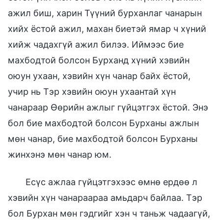
ажил биш, харин Түүний бурханлаг чанарын
хийх ёстой ажил, махан биетэй ямар ч хүний
хийж чадахгүй ажил билээ. Иймээс бие
махбодтой болсон Бурханд хүний хэвийн
оюун ухаан, хэвийн хүн чанар байх ёстой,
учир нь Тэр хэвийн оюун ухаантай хүн
чанараар Өөрийн ажлыг гүйцэтгэх ёстой. Энэ
бол бие махбодтой болсон Бурханы ажлын
мөн чанар, бие махбодтой болсон Бурханы
жинхэнэ мөн чанар юм.
Есүс ажлаа гүйцэтгэхээс өмнө ердөө л
хэвийн хүн чанараараа амьдарч байлаа. Тэр
бол Бурхан мөн гэдгийг хэн ч таньж чадаагүй,