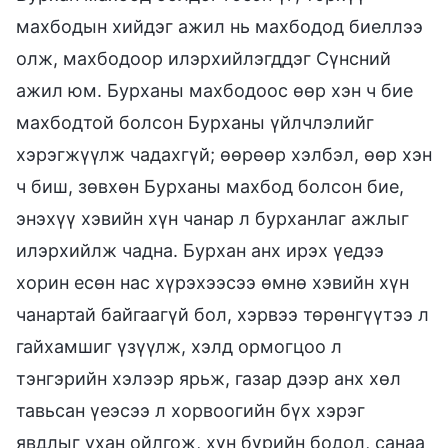
махбодын хийдэг ажил нь махбодод биеллээ
олж, махбодоор илэрхийлэгддэг Сүнсний
ажил юм. Бурханы махбодоос өөр хэн ч бие
махбодтой болсон Бурханы үйлчлэлийг
хэрэгжүүлж чадахгүй; өөрөөр хэлбэл, өөр хэн
ч биш, зөвхөн Бурханы махбод болсон бие,
энэхүү хэвийн хүн чанар л бурханлаг ажлыг
илэрхийлж чадна. Бурхан анх ирэх үедээ
хорин есөн нас хүрэхээсээ өмнө хэвийн хүн
чанартай байгаагүй бол, хэрвээ төрөнгүүтээ л
гайхамшиг үзүүлж, хэлд ормогцоо л
тэнгэрийн хэлээр ярьж, газар дээр анх хөл
тавьсан үеэсээ л хорвоогийн бүх хэрэг
явдлыг ухан ойлгож, хүн бүрийн бодол, санаа