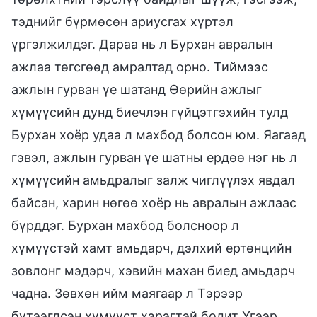
тэднийг бүрмөсөн ариусгах хүртэл
үргэлжилдэг. Дараа нь л Бурхан авралын
ажлаа төгсгөөд амралтад орно. Тиймээс
ажлын гурван үе шатанд Өөрийн ажлыг
хүмүүсийн дунд биечлэн гүйцэтгэхийн тулд
Бурхан хоёр удаа л махбод болсон юм. Яагаад
гэвэл, ажлын гурван үе шатны ердөө нэг нь л
хүмүүсийн амьдралыг залж чиглүүлэх явдал
байсан, харин нөгөө хоёр нь авралын ажлаас
бүрддэг. Бурхан махбод болсноор л
хүмүүстэй хамт амьдарч, дэлхий ертөнцийн
зовлонг мэдэрч, хэвийн махан биед амьдарч
чадна. Зөвхөн ийм маягаар л Тэрээр
бүтээгдсэн хүмүүст хэрэгтэй бодит Үгээр