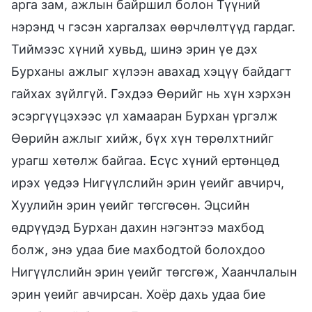
арга зам, ажлын байршил болон Түүний
нэрэнд ч гэсэн харгалзах өөрчлөлтүүд гардаг.
Тиймээс хүний хувьд, шинэ эрин үе дэх
Бурханы ажлыг хүлээн авахад хэцүү байдагт
гайхах зүйлгүй. Гэхдээ Өөрийг нь хүн хэрхэн
эсэргүүцэхээс үл хамааран Бурхан үргэлж
Өөрийн ажлыг хийж, бүх хүн төрөлхтнийг
урагш хөтөлж байгаа. Есүс хүний ертөнцөд
ирэх үедээ Нигүүлслийн эрин үеийг авчирч,
Хуулийн эрин үеийг төгсгөсөн. Эцсийн
өдрүүдэд Бурхан дахин нэгэнтээ махбод
болж, энэ удаа бие махбодтой болохдоо
Нигүүлслийн эрин үеийг төгсгөж, Хаанчлалын
эрин үеийг авчирсан. Хоёр дахь удаа бие