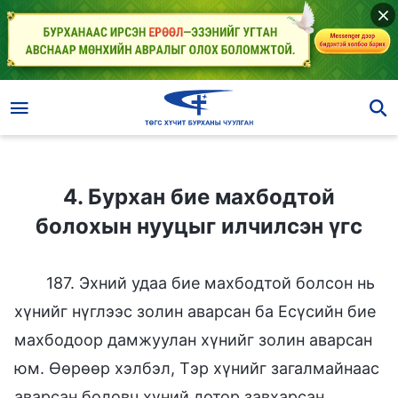
4. Бурхан бие махбодтой болохын нууцыг илчилсэн үгс
4. Бурхан бие махбодтой
болохын нууцыг илчилсэн үгс
187. Эхний удаа бие махбодтой болсон нь
хүнийг нүглээс золин аварсан ба Есүсийн бие
махбодоор дамжуулан хүнийг золин аварсан
юм. Өөрөөр хэлбэл, Тэр хүнийг загалмайнаас
аварсан боловч хүний дотор завхарсан