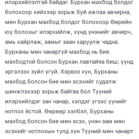
илэрхийлэлтэй байдаг. Бурхан махбод болдог
болохоор хийхээр зорьж буй ажлаа авчирна,
мөн Бурхан махбод болдог болохоор Өөрийн
юу болохыг илэрхийлж, хүнд үнэнийг авчирч,
амь хайрлаж, замыг заан харуулж чадна.
Бурханы мөн чанаргүй махбод нь бие
махбодтой болсон Бурхан лавтайяа биш; үүнд
эргэлзэх зүйл үгүй. Хэрвээ хүн, Бурханы
махбод болсон бие мөн эсэхийг судалж
шинжлэхээр зорьж байгаа бол Түүний
илэрхийлдэг зан чанар, хэлдэг үгээс үүнийг
нотлох ёстой. Өөрөөр хэлбэл, Бурханы
махбод болсон бие мөн эсэх, үнэн зам мөн
эсэхийг нотлохын тулд хүн Түүний мөн чанарт