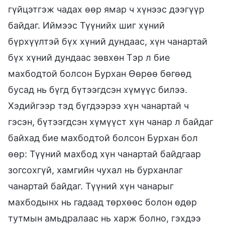
гүйцэтгэж чадах өөр ямар ч хүнээс дээгүүр
байдаг. Иймээс Түүнийх шиг хүний
бүрхүүлтэй бүх хүний дундаас, хүн чанартай
бүх хүний дундаас зөвхөн Тэр л бие
махбодтой болсон Бурхан Өөрөө бөгөөд
бусад нь бүгд бүтээгдсэн хүмүүс билээ.
Хэдийгээр тэд бүгдээрээ хүн чанартай ч
гэсэн, бүтээгдсэн хүмүүст хүн чанар л байдаг
байхад бие махбодтой болсон Бурхан бол
өөр: Түүний махбод хүн чанартай байдгаар
зогсохгүй, хамгийн чухал нь бурханлаг
чанартай байдаг. Түүний хүн чанарыг
махбодынх нь гадаад төрхөөс болон өдөр
тутмын амьдралаас нь харж болно, гэхдээ