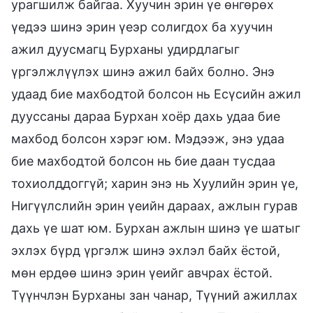
урагшилж байгаа. Хуучин эрин үе өнгөрөх
үедээ шинэ эрин үеэр солигдох ба хуучин
ажил дуусмагц Бурханы удирдлагыг
үргэлжлүүлэх шинэ ажил байх болно. Энэ
удаад бие махбодтой болсон нь Есүсийн ажил
дууссаны дараа Бурхан хоёр дахь удаа бие
махбод болсон хэрэг юм. Мэдээж, энэ удаа
бие махбодтой болсон нь бие даан тусдаа
тохиолддоггүй; харин энэ нь Хуулийн эрин үе,
Нигүүлслийн эрин үеийн дараах, ажлын гурав
дахь үе шат юм. Бурхан ажлын шинэ үе шатыг
эхлэх бүрд үргэлж шинэ эхлэл байх ёстой,
мөн ердөө шинэ эрин үеийг авчрах ёстой.
Түүнчлэн Бурханы зан чанар, Түүний ажиллах