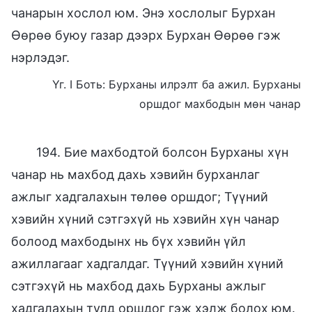
чанарын хослол юм. Энэ хослолыг Бурхан
Өөрөө буюу газар дээрх Бурхан Өөрөө гэж
нэрлэдэг.
Үг. I Боть: Бурханы илрэлт ба ажил. Бурханы
оршдог махбодын мөн чанар
194. Бие махбодтой болсон Бурханы хүн
чанар нь махбод дахь хэвийн бурханлаг
ажлыг хадгалахын төлөө оршдог; Түүний
хэвийн хүний сэтгэхүй нь хэвийн хүн чанар
болоод махбодынх нь бүх хэвийн үйл
ажиллагааг хадгалдаг. Түүний хэвийн хүний
сэтгэхүй нь махбод дахь Бурханы ажлыг
хадгалахын тулд оршдог гэж хэлж болох юм.