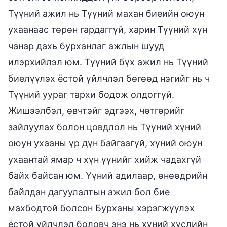
Түүний ажил нь Түүний махан биеийн оюун
ухаанаас төрөн гардаггүй, харин Түүний хүн
чанар дахь бурханлаг ажлын шууд
илэрхийлэл юм. Түүний бүх ажил нь Түүний
биелүүлэх ёстой үйлчлэл бөгөөд нэгийг нь ч
Түүний уураг тархи бодож олдоггүй.
Жишээлбэл, өвчтэйг эдгээх, чөтгөрийг
зайлуулах болон цовдлол нь Түүний хүний
оюун ухааны үр дүн байгаагүй, хүний оюун
ухаантай ямар ч хүн үүнийг хийж чадахгүй
байх байсан юм. Үүний адилаар, өнөөдрийн
байлдан дагуулалтын ажил бол бие
махбодтой болсон Бурханы хэрэгжүүлэх
ёстой үйлчлэл боловч энэ нь хүний хүслийн