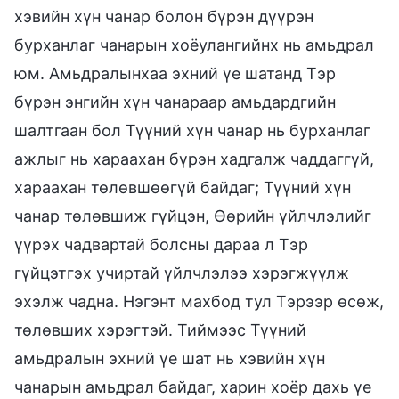
хэвийн хүн чанар болон бүрэн дүүрэн
бурханлаг чанарын хоёулангийнх нь амьдрал
юм. Амьдралынхаа эхний үе шатанд Тэр
бүрэн энгийн хүн чанараар амьдардгийн
шалтгаан бол Түүний хүн чанар нь бурханлаг
ажлыг нь хараахан бүрэн хадгалж чаддаггүй,
хараахан төлөвшөөгүй байдаг; Түүний хүн
чанар төлөвшиж гүйцэн, Өөрийн үйлчлэлийг
үүрэх чадвартай болсны дараа л Тэр
гүйцэтгэх учиртай үйлчлэлээ хэрэгжүүлж
эхэлж чадна. Нэгэнт махбод тул Тэрээр өсөж,
төлөвших хэрэгтэй. Тиймээс Түүний
амьдралын эхний үе шат нь хэвийн хүн
чанарын амьдрал байдаг, харин хоёр дахь үе