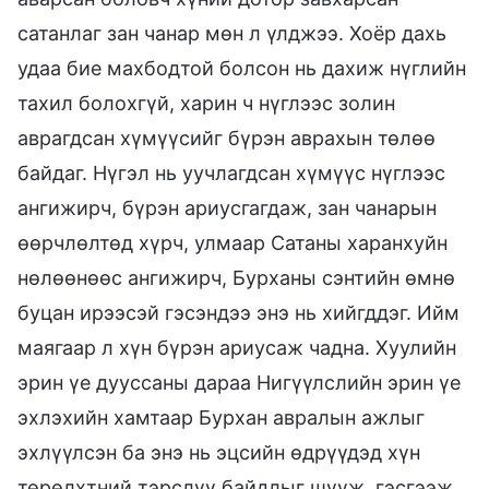
сатанлаг зан чанар мөн л үлджээ. Хоёр дахь
удаа бие махбодтой болсон нь дахиж нүглийн
тахил болохгүй, харин ч нүглээс золин
аврагдсан хүмүүсийг бүрэн аврахын төлөө
байдаг. Нүгэл нь уучлагдсан хүмүүс нүглээс
ангижирч, бүрэн ариусгагдаж, зан чанарын
өөрчлөлтөд хүрч, улмаар Сатаны харанхуйн
нөлөөнөөс ангижирч, Бурханы сэнтийн өмнө
буцан ирээсэй гэсэндээ энэ нь хийгддэг. Ийм
маягаар л хүн бүрэн ариусаж чадна. Хуулийн
эрин үе дууссаны дараа Нигүүлслийн эрин үе
эхлэхийн хамтаар Бурхан авралын ажлыг
эхлүүлсэн ба энэ нь эцсийн өдрүүдэд хүн
төрөлхтний тэрслүү байдлыг шүүж, гэсгээж,