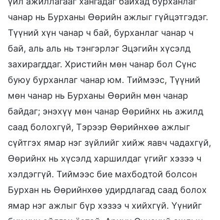
үйл ажиллагааг хангадаг байхад бурханлаг
чанар нь Бурханы Өөрийн ажлыг гүйцэтгэдэг.
Түүний хүн чанар ч бай, бурханлаг чанар ч
бай, аль аль нь тэнгэрлэг Эцэгийн хүсэлд
захирагддаг. Христийн мөн чанар бол Сүнс
буюу бурханлаг чанар юм. Тиймээс, Түүний
мөн чанар нь Бурханы Өөрийн мөн чанар
байдаг; энэхүү мөн чанар Өөрийнх нь ажилд
саад болохгүй, Тэрээр Өөрийнхөө ажлыг
сүйтгэх ямар нэг зүйлийг хийж яавч чадахгүй,
Өөрийнх нь хүсэлд харшилдаг үгийг хэзээ ч
хэлдэггүй. Тиймээс бие махбодтой болсон
Бурхан нь Өөрийнхөө удирдлагад саад болох
ямар нэг ажлыг бүр хэзээ ч хийхгүй. Үүнийг