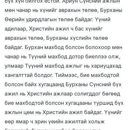
бүх хүн ойлгох ёстой. Ариун Сүнсний ажлын
мөн чанар нь хүнийг аврахын төлөө, Бурханы
Өөрийн удирдлагын төлөө байдаг. Үүний
адилаар, Христийн ажил ч бас хүнийг
аврахын төлөө, Бурханы хүслийн төлөө
байдаг. Бурхан махбод болсон болохоор мөн
чанар нь Түүний махбод дотор биеллээ олж,
улмаар Түүний махбод ажлыг нь хариуцахад
хангалттай болдог. Тиймээс, бие махбодтой
болсон байх хугацаанд Бурханы Сүнсний бүх
ажил нь Христийн ажлаар солигддог бөгөөд
бие махбодтой болсон хугацааны туршид бүх
ажлын цөм нь Христийн ажил байдаг. Үүнийг
өөр ямар ч эрин үеийн ажилтай хольж