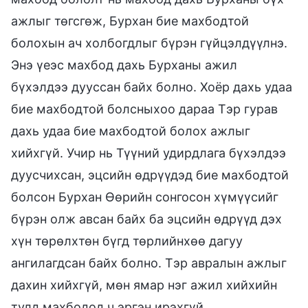
ажлыг төгсгөж, Бурхан бие махбодтой
болохын ач холбогдлыг бүрэн гүйцэлдүүлнэ.
Энэ үеэс махбод дахь Бурханы ажил
бүхэлдээ дууссан байх болно. Хоёр дахь удаа
бие махбодтой болсныхоо дараа Тэр гурав
дахь удаа бие махбодтой болох ажлыг
хийхгүй. Учир нь Түүний удирдлага бүхэлдээ
дуусчихсан, эцсийн өдрүүдэд бие махбодтой
болсон Бурхан Өөрийн сонгосон хүмүүсийг
бүрэн олж авсан байх ба эцсийн өдрүүд дэх
хүн төрөлхтөн бүгд төрлийнхөө дагуу
ангилагдсан байх болно. Тэр авралын ажлыг
дахин хийхгүй, мөн ямар нэг ажил хийхийн
тулд махбодод ч эргэн ирэхгүй.