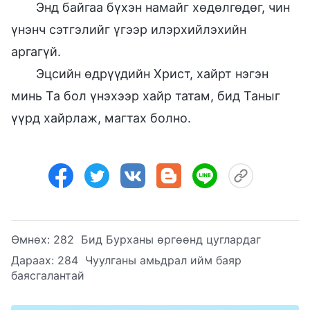
Энд байгаа бүхэн намайг хөдөлгөдөг, чин
үнэнч сэтгэлийг үгээр илэрхийлэхийн
аргагүй.
Эцсийн өдрүүдийн Христ, хайрт нэгэн
минь Та бол үнэхээр хайр татам, бид Таныг
үүрд хайрлаж, магтах болно.
Өмнөх:
282 Бид Бурханы өргөөнд цуглардаг
Дараах:
284 Чуулганы амьдрал ийм баяр
баясгалантай