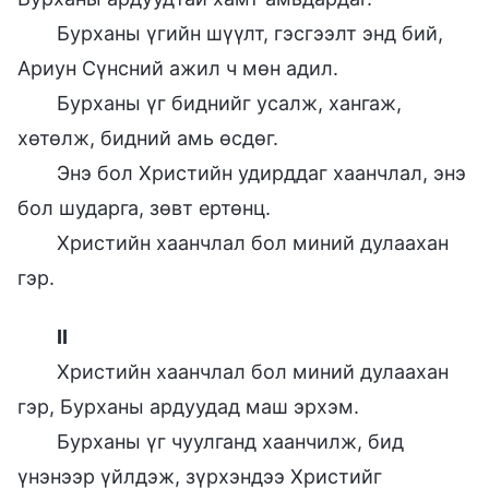
Бурханы үгийн шүүлт, гэсгээлт энд бий,
Ариун Сүнсний ажил ч мөн адил.
Бурханы үг биднийг усалж, хангаж,
хөтөлж, бидний амь өсдөг.
Энэ бол Христийн удирддаг хаанчлал, энэ
бол шударга, зөвт ертөнц.
Христийн хаанчлал бол миний дулаахан
гэр.
II
Христийн хаанчлал бол миний дулаахан
гэр, Бурханы ардуудад маш эрхэм.
Бурханы үг чуулганд хаанчилж, бид
үнэнээр үйлдэж, зүрхэндээ Христийг