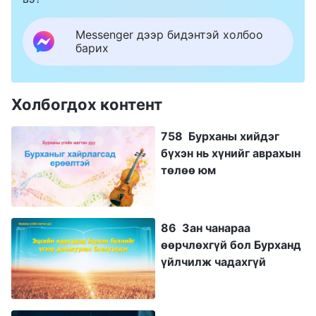
Messenger дээр бидэнтэй холбоо
барих
Холбогдох контент
758 Бурханы хийдэг
бүхэн нь хүнийг аврахын
төлөө юм
86 Зан чанараа
өөрчлөхгүй бол Бурханд
үйлчилж чадахгүй