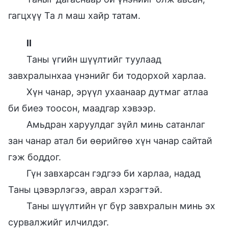
гагцхүү Та л маш хайр татам.
II
Таны үгийн шүүлтийг туулаад
завхралынхаа үнэнийг би тодорхой харлаа.
Хүн чанар, эрүүл ухаанаар дутмаг атлаа
би биеэ тоосон, маадгар хэвээр.
Амьдран харуулдаг зүйл минь сатанлаг
зан чанар атал би өөрийгөө хүн чанар сайтай
гэж боддог.
Гүн завхарсан гэдгээ би харлаа, надад
Таны цэвэрлэгээ, аврал хэрэгтэй.
Таны шүүлтийн үг бүр завхралын минь эх
сурвалжийг илчилдэг.