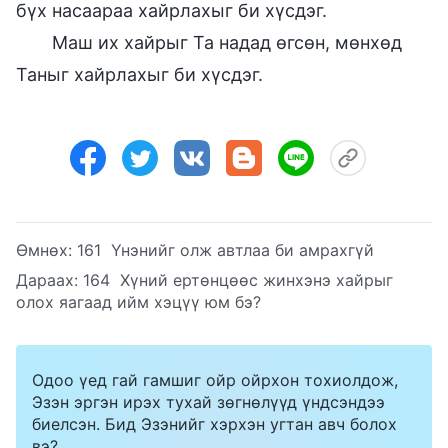
бүх насаараа хайрлахыг би хүсдэг.
Маш их хайрыг Та надад өгсөн, мөнхөд
Таныг хайрлахыг би хүсдэг.
Өмнөх:
161 Үнэнийг олж автлаа би амрахгүй
Дараах:
164 Хүний ертөнцөөс жинхэнэ хайрыг
олох яагаад ийм хэцүү юм бэ?
Одоо үед гай гамшиг ойр ойрхон тохиолдож,
Эзэн эргэн ирэх тухай зөгнөлүүд үндсэндээ
биелсэн. Бид Эзэнийг хэрхэн угтан авч болох
вэ?