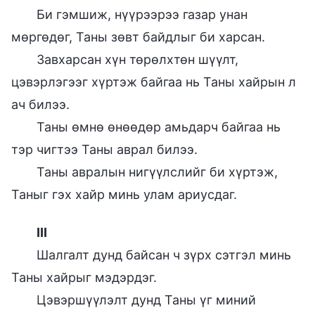
Би гэмшиж, нүүрээрээ газар унан
мөргөдөг, Таны зөвт байдлыг би харсан.
Завхарсан хүн төрөлхтөн шүүлт,
цэвэрлэгээг хүртэж байгаа нь Таны хайрын л
ач билээ.
Таны өмнө өнөөдөр амьдарч байгаа нь
тэр чигтээ Таны аврал билээ.
Таны авралын нигүүлслийг би хүртэж,
Таныг гэх хайр минь улам ариусдаг.
III
Шалгалт дунд байсан ч зүрх сэтгэл минь
Таны хайрыг мэдэрдэг.
Цэвэршүүлэлт дунд Таны үг миний