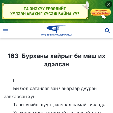
163 Бурханы хайрыг би маш их эдэлсэн
163 Бурханы хайрыг би маш их
эдэлсэн
I
Би бол сатанлаг зан чанараар дүүрэн
завхарсан хүн.
Таны үгийн шүүлт, илчлэл намайг ичээдэг.
Завхрал минь хэтэрхий гүн, хүний төрх