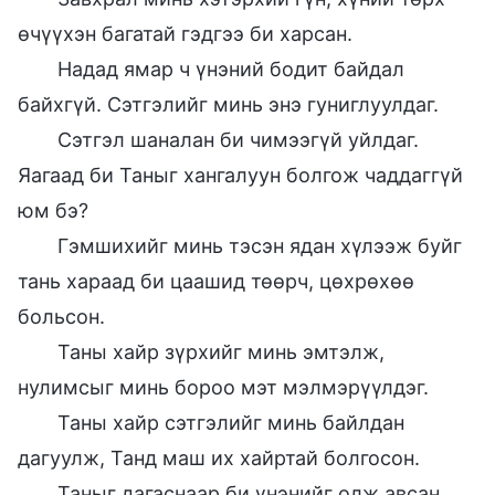
өчүүхэн багатай гэдгээ би харсан.
Надад ямар ч үнэний бодит байдал
байхгүй. Сэтгэлийг минь энэ гуниглуулдаг.
Сэтгэл шаналан би чимээгүй уйлдаг.
Яагаад би Таныг хангалуун болгож чаддаггүй
юм бэ?
Гэмшихийг минь тэсэн ядан хүлээж буйг
тань хараад би цаашид төөрч, цөхрөхөө
больсон.
Таны хайр зүрхийг минь эмтэлж,
нулимсыг минь бороо мэт мэлмэрүүлдэг.
Таны хайр сэтгэлийг минь байлдан
дагуулж, Танд маш их хайртай болгосон.
Таныг дагаснаар би үнэнийг олж авсан,