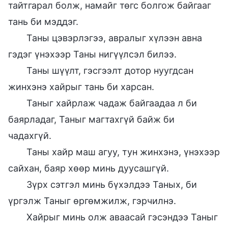
тайтгарал болж, намайг төгс болгож байгааг
тань би мэддэг.
Таны цэвэрлэгээ, авралыг хүлээн авна
гэдэг үнэхээр Таны нигүүлсэл билээ.
Таны шүүлт, гэсгээлт дотор нуугдсан
жинхэнэ хайрыг тань би харсан.
Таныг хайрлаж чадаж байгаадаа л би
баярладаг, Таныг магтахгүй байж би
чадахгүй.
Таны хайр маш агуу, тун жинхэнэ, үнэхээр
сайхан, баяр хөөр минь дуусашгүй.
Зүрх сэтгэл минь бүхэлдээ Таных, би
үргэлж Таныг өргөмжилж, гэрчилнэ.
Хайрыг минь олж аваасай гэсэндээ Таныг