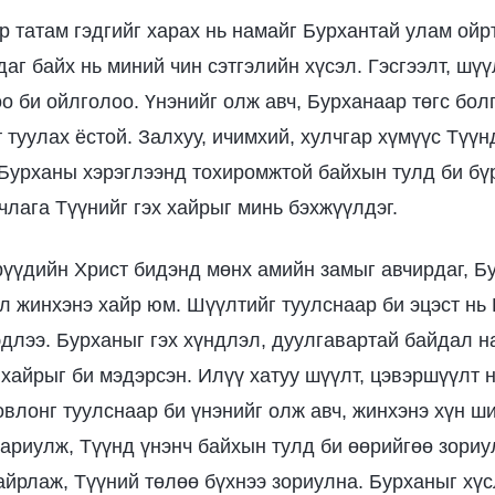
р татам гэдгийг харах нь намайг Бурхантай улам ойр
даг байх нь миний чин сэтгэлийн хүсэл. Гэсгээлт, шү
оо би ойлголоо. Үнэнийг олж авч, Бурханаар төгс бо
 туулах ёстой. Залхуу, ичимхий, хулчгар хүмүүс Түүн
. Бурханы хэрэглээнд тохиромжтой байхын тулд би бүр
члага Түүнийг гэх хайрыг минь бэхжүүлдэг.
үүдийн Христ бидэнд мөнх амийн замыг авчирдаг, Б
ол жинхэнэ хайр юм. Шүүлтийг туулснаар би эцэст нь 
длээ. Бурханыг гэх хүндлэл, дуулгавартай байдал н
хайрыг би мэдэрсэн. Илүү хатуу шүүлт, цэвэршүүлт 
овлонг туулснаар би үнэнийг олж авч, жинхэнэ хүн ш
ариулж, Түүнд үнэнч байхын тулд би өөрийгөө зориу
хайрлаж, Түүний төлөө бүхнээ зориулна. Бурханыг хү