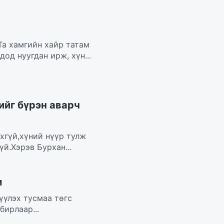
Та хамгийн хайр татам
од нуугдан ирж, хүн...
ийг бүрэн аварч
хгүй,хүний нүүр тулж
й.Хэрэв Бурхан...
м
үүлэх тусмаа төгс
бирлаар...