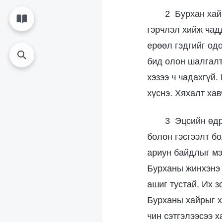
2 Бурхан хай
гэрчлэл хийж чад
ерөөл гэдгийг од
бид олон шалгалт
хэзээ ч чадахгүй
хүснэ. Хяхалт хав
3 Эцсийн өдр
болон гэсгээлт б
ариун байдлыг мэ
Бурханы жинхэнэ 
ашиг тустай. Их з
Бурханы хайрыг х
чин сэтгэлээсээ 