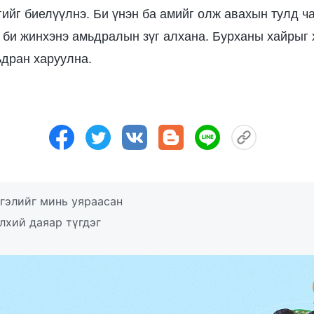
гийг биелүүлнэ. Би үнэн ба амийг олж авахын тулд ча
 би жинхэнэ амьдралын зүг алхана. Бурханы хайрыг
ьдран харуулна.
гэлийг минь уяраасан
лхий даяар түгдэг