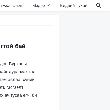
н үзэсгэлэн
Мэдээ
Бидний тухай
гтой бай
дог. Бурханы
майг дүрэлзэх гал
дэж авлаа, хүний
т, гэсгээлт
х ач тусаа өгч, би