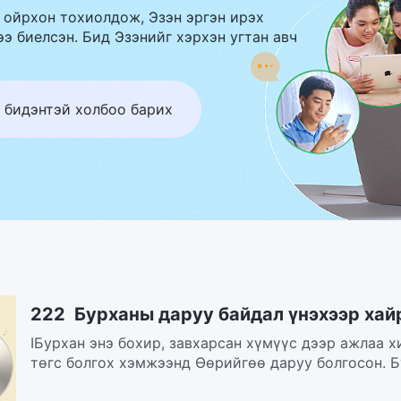
 ойрхон тохиолдож, Эзэн эргэн ирэх
э биелсэн. Бид Эзэнийг хэрхэн угтан авч
 бидэнтэй холбоо барих
222 Бурханы даруу байдал үнэхээр хай
IБурхан энэ бохир, завхарсан хүмүүс дээр ажлаа х
төгс болгох хэмжээнд Өөрийгөө даруу болгосон. Б