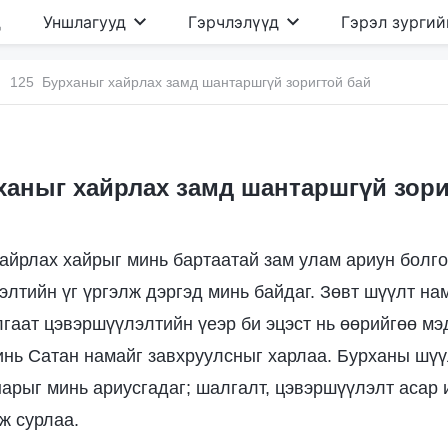
д
Уншлагууд
Гэрчлэлүүд
Гэрэл зургий
125 Бурханыг хайрлах замд шантаршгүй зоригтой бай
ханыг хайрлах замд шантаршгүй зори
айрлах хайрыг минь бартаатай зам улам ариун болго
элтийн үг үргэлж дэргэд минь байдаг. Зөвт шүүлт на
лгаат цэвэршүүлэлтийн үеэр би эцэст нь өөрийгөө мэ
инь Сатан намайг завхруулсныг харлаа. Бурханы шүүл
арыг минь ариусгадаг; шалгалт, цэвэршүүлэлт асар и
ж сурлаа.