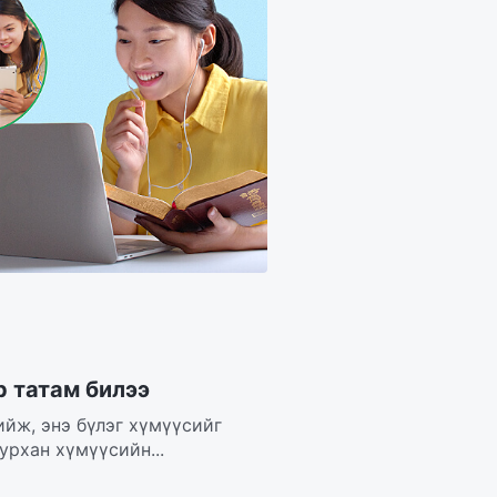
р татам билээ
ийж, энэ бүлэг хүмүүсийг
урхан хүмүүсийн...