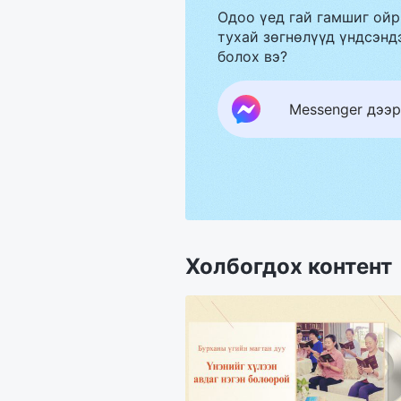
Одоо үед гай гамшиг ойр
тухай зөгнөлүүд үндсэндэ
болох вэ?
Messenger дээр
Холбогдох контент