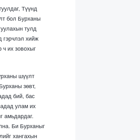
туулдаг, Түүнд
үлт бол Бурханы
лгуулахын тулд
д гэрчлэл хийж
 ч их зовохыг
урханы шүүлт
Бурханы зөвт,
адад бий, бас
надад улам их
иг амьдардаг.
лна. Би Бурханыг
слийг хангахын