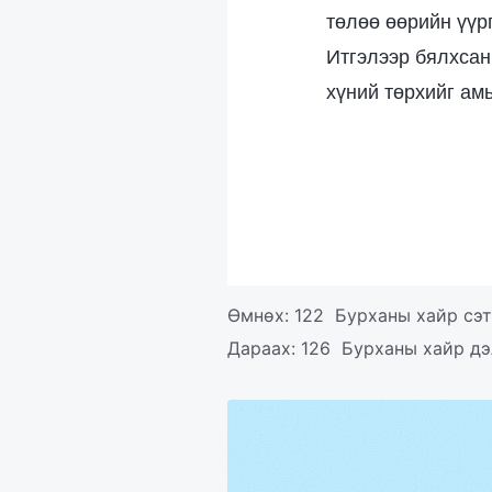
төлөө өөрийн үүр
Итгэлээр бялхсан
хүний төрхийг ам
Өмнөх:
122 Бурханы хайр сэт
Дараах:
126 Бурханы хайр дэ