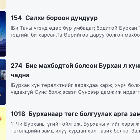
154 Салхи бороон дундуур
IБи Таны үгэнд өдөр бүр умбадаг; бодитой Бурхан 
гэдгийг би харсан.Та Өөрийгөө даруу болгон махбод
274 Бие махбодтой болсон Бурхан л хүн
чадна
IБурхан хүн төрөлхтнийг аврахдаа харж, хүрч боло
чадахгүй Сүнс болж,эсвэл Сүнсээр дамжиж ирдэггү
1018 Бурханаар төгс болгуулах арга за
1 Чи Бурханы үгийг ойлгож, Бурханы үгийг хэрэгж
төгөлдрийн замд илүү хурдан хөл тавих болно. Зал