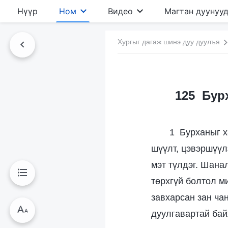
Нүүр
Ном
Видео
Магтан дуунуу
Хургыг дагаж шинэ дуу дуулъя
125 Бур
1 Бурханыг х
шүүлт, цэвэршүүл
мэт түлдэг. Шана
төрхгүй болтол м
завхарсан зан чан
дуулгавартай бай