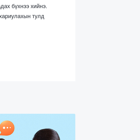
дах бүхнээ хийнэ.
 хариулахын тулд