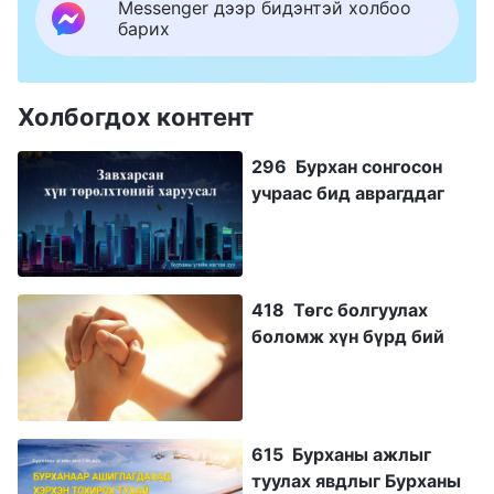
Messenger дээр бидэнтэй холбоо
барих
Холбогдох контент
296 Бурхан сонгосон
учраас бид аврагддаг
418 Төгс болгуулах
боломж хүн бүрд бий
615 Бурханы ажлыг
туулах явдлыг Бурханы