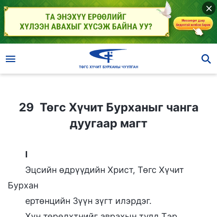
29 Төгс Хүчит Бурханыг чанга дуугаар магт
29 Төгс Хүчит Бурханыг чанга
дуугаар магт
I
Эцсийн өдрүүдийн Христ, Төгс Хүчит
Бурхан
ертөнцийн Зүүн зүгт илэрдэг.
Хүн төрөлхтнийг аврахын тулд Тэр