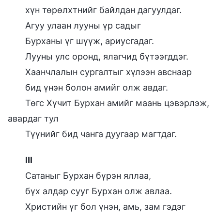
хүн төрөлхтнийг байлдан дагуулдаг.
Агуу улаан лууны үр садыг
Бурханы үг шүүж, ариусгадаг.
Лууны улс оронд, ялагчид бүтээгддэг.
Хаанчлалын сургалтыг хүлээн авснаар
бид үнэн болон амийг олж авдаг.
Төгс Хүчит Бурхан амийг маань цэвэрлэж,
авардаг тул
Түүнийг бид чанга дуугаар магтдаг.
III
Сатаныг Бурхан бүрэн яллаа,
бүх алдар сууг Бурхан олж авлаа.
Христийн үг бол үнэн, амь, зам гэдэг