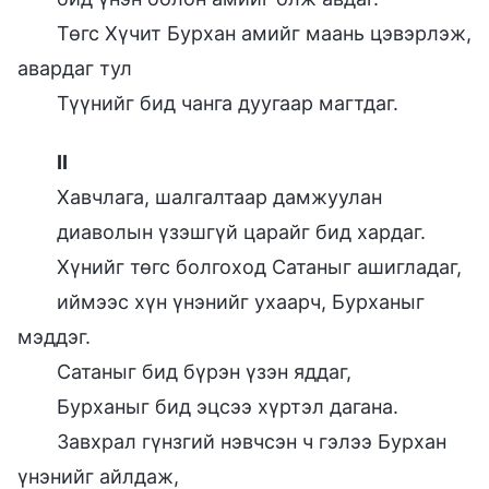
Төгс Хүчит Бурхан амийг маань цэвэрлэж,
авардаг тул
Түүнийг бид чанга дуугаар магтдаг.
II
Хавчлага, шалгалтаар дамжуулан
диаволын үзэшгүй царайг бид хардаг.
Хүнийг төгс болгоход Сатаныг ашигладаг,
иймээс хүн үнэнийг ухаарч, Бурханыг
мэддэг.
Сатаныг бид бүрэн үзэн яддаг,
Бурханыг бид эцсээ хүртэл дагана.
Завхрал гүнзгий нэвчсэн ч гэлээ Бурхан
үнэнийг айлдаж,