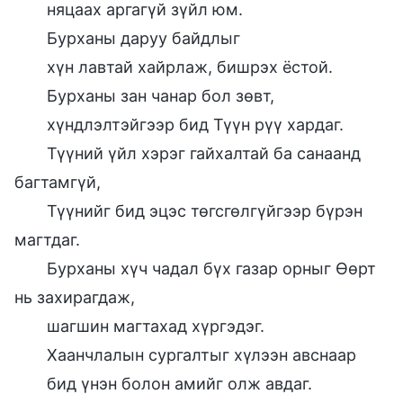
няцаах аргагүй зүйл юм.
Бурханы даруу байдлыг
хүн лавтай хайрлаж, бишрэх ёстой.
Бурханы зан чанар бол зөвт,
хүндлэлтэйгээр бид Түүн рүү хардаг.
Түүний үйл хэрэг гайхалтай ба санаанд
багтамгүй,
Түүнийг бид эцэс төгсгөлгүйгээр бүрэн
магтдаг.
Бурханы хүч чадал бүх газар орныг Өөрт
нь захирагдаж,
шагшин магтахад хүргэдэг.
Хаанчлалын сургалтыг хүлээн авснаар
бид үнэн болон амийг олж авдаг.