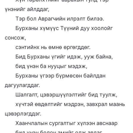
үнэнийг айлддаг,
Тэр бол Аврагчийн илрэлт билээ.
Бурханы хүмүүс Түүний дуу хоолойг
сонсож,
сэнтийнх нь өмнө өргөгддөг.
Бид Бурханы үгийг идэж, ууж байна,
бид үнэн ба нууцыг мэдэж,
Бурханы үгээр бүрмөсөн байлдан
дагуулагддаг.
Шалгалт, цэвэршүүлэлтийг бид туулж,
хүчтэй өвдөлтийг мэдрэн, завхрал маань
цэвэрлэгддэг.
Хаанчлалын сургалтыг хүлээн авснаар
бид үнэн болон амийг олж авдаг.