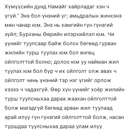
Хүмүүсийн дунд Намайг хайрладаг хэн ч
үгүй.” Энэ бол үнэний үг; амьдралын жинхэнэ
мөн чанар юм. Энэ нь хамгийн гүн гүнзгий
зүйл; Бурханы Өөрийн илэрхийлэл юм. Чи
үүнийг туулсаар байж болох бөгөөд гурван
жилийн турш туулах юм бол өнгөц
ойлголттой болно; долоо юм уу найман жил
туулах юм бол бүр ч их ойлголт олж авах ч
ойлголт чинь үнэний тэр нэг үгийг орлож
хэзээ ч чадахгүй. Өөр хүн үүнийг хоёр жилийн
турш туулсныхаа дараа жаахан ойлголттой
болж магадгүй бөгөөд арван жил туулаад
арай илүү гүн гүнзгий ойлголттой болж, насан
туршдаа туулсныхаа дараа улам илүү