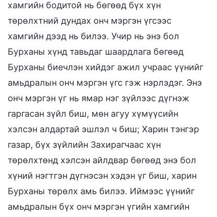
хамгийн бодитой нь бөгөөд бүх хүн
төрөлхтний дундах онч мэргэн үгсээс
хамгийн дээд нь билээ. Учир нь энэ бол
Бурханы хүнд тавьдаг шаардлага бөгөөд
Бурханы биечлэн хийдэг ажил учраас үүнийг
амьдралын онч мэргэн үгс гэж нэрлэдэг. Энэ
онч мэргэн үг нь ямар нэг зүйлээс дүгнэж
гаргасан зүйл биш, мөн агуу хүмүүсийн
хэлсэн алдартай эшлэл ч биш; Харин тэнгэр
газар, бүх зүйлийн Захирагчаас хүн
төрөлхтөнд хэлсэн айлдвар бөгөөд энэ бол
хүний нэгтгэн дүгнэсэн хэдэн үг биш, харин
Бурханы төрөлх амь билээ. Иймээс үүнийг
амьдралын бүх онч мэргэн үгийн хамгийн