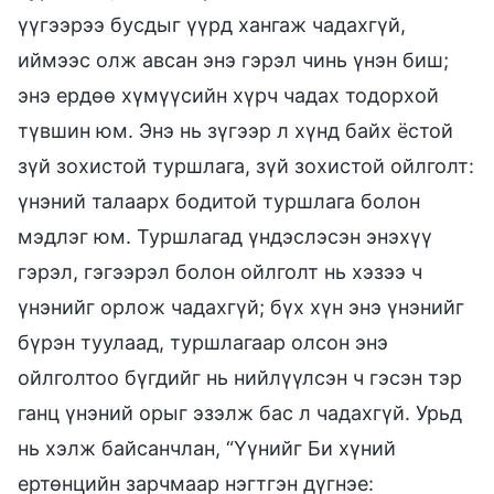
үүгээрээ бусдыг үүрд хангаж чадахгүй,
иймээс олж авсан энэ гэрэл чинь үнэн биш;
энэ ердөө хүмүүсийн хүрч чадах тодорхой
түвшин юм. Энэ нь зүгээр л хүнд байх ёстой
зүй зохистой туршлага, зүй зохистой ойлголт:
үнэний талаарх бодитой туршлага болон
мэдлэг юм. Туршлагад үндэслэсэн энэхүү
гэрэл, гэгээрэл болон ойлголт нь хэзээ ч
үнэнийг орлож чадахгүй; бүх хүн энэ үнэнийг
бүрэн туулаад, туршлагаар олсон энэ
ойлголтоо бүгдийг нь нийлүүлсэн ч гэсэн тэр
ганц үнэний орыг эзэлж бас л чадахгүй. Урьд
нь хэлж байсанчлан, “Үүнийг Би хүний
ертөнцийн зарчмаар нэгтгэн дүгнэе: