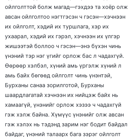
ойлголттой болж магад—гэхдээ та хоёр олж
авсан ойлголтоо нэгтгэсэн ч гэсэн—хэчнээн
их ойлголт, хэдий их туршлага, хэр их
ухаарал, хэдий их гэрэл, хэчнээн их үлгэр
жишээтэй боллоо ч гэсэн—энэ бүхэн чинь
үнэний тэр нэг үгийг орлож бас л чадахгүй.
Өөрөөр хэлбэл, хүний амь үргэлж хүний л
амь байх бөгөөд ойлголт чинь үнэнтэй,
Бурханы санаа зорилготой, Бурханы
шаардлагатай хэчнээн их нийцэж байх нь
хамаагүй, үнэнийг орлож хэзээ ч чадахгүй
гэж хэлж байна. Хүмүүс үнэнийг олж авсан
гэж хэлэх нь тэдэнд зарим нэг бодит байдал
байдаг, үнэний талаарх бага зэрэг ойлголт