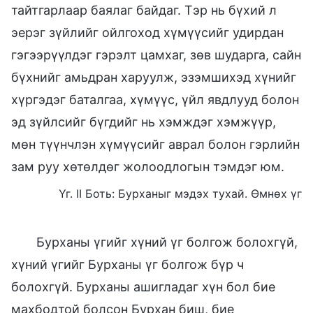
тайтгарлаар баялаг байдаг. Тэр нь бүхий л
эерэг зүйлийг ойлгоход хүмүүсийг удирдан
гэгээрүүлдэг гэрэлт цамхаг, зөв шударга, сайн
бүхнийг амьдран харуулж, эзэмшихэд хүнийг
хүргэдэг баталгаа, хүмүүс, үйл явдлууд болон
эд зүйлсийг бүгдийг нь хэмждэг хэмжүүр,
мөн түүнчлэн хүмүүсийг аврал болон гэрлийн
зам руу хөтөлдөг жолоодлогын тэмдэг юм.
Үг. II Боть: Бурханыг мэдэх тухай. Өмнөх үг
Бурханы үгийг хүний үг болгож болохгүй,
хүний үгийг Бурханы үг болгож бүр ч
болохгүй. Бурханы ашигладаг хүн бол бие
махбодтой болсон Бурхан биш, бие