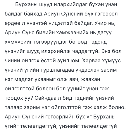
Бурханы шууд илэрхийлдэг бүхэн үнэн
байдаг байхад Ариун Сүнсний бүх гэгээрэл
ердөө л үнэнтэй ницэлтэй байдаг. Учир нь,
Ариун Сүнс биеийн хэмжээнийх нь дагуу
хүмүүсийг гэгээрүүлдэг бөгөөд тэдэнд
үнэнийг шууд илэрхийлж чаддаггүй. Энэ бол
чиний ойлгох ёстой зүйл юм. Хэрвээ хүмүүс
үнэний үгийн туршлагадаа үндэслэн зарим
нэг мэдлэг ухааныг олж авч, жаахан
ойлголттой болсон бол үүнийг үнэн гэж
тооцох уу? Сайндаа л бид тэднийг үнэний
талаар зарим нэг ойлголттой гэж хэлж болно.
Ариун Сүнсний гэгээрлийн бүх үг Бурханы
үгийг төлөөлдөггүй, үнэнийг төлөөлдөггүй