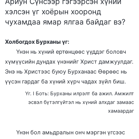
Ариун Сүнсээр гэгээрсэн хүний
хэлсэн үг хоёрын хооронд
чухамдаа ямар ялгаа байдаг вэ?
Холбогдох Бурханы үг:
Үнэн нь хүний ертөнцөөс үүддэг боловч
хүмүүсийн дундах үнэнийг Христ дамжуулдаг.
Энэ нь Христээс буюу Бурханаас Өөрөөс нь
үүсэн гардаг ба хүний хүрч чадах зүйл биш.
Үг. I Боть: Бурханы илрэлт ба ажил. Амжилт
эсвэл бүтэлгүйтэл нь хүний алхдаг замаас
хамаардаг
Үнэн бол амьдралын онч мэргэн үгсээс