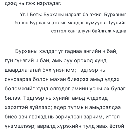
дээд нь гэж нэрлэдэг.
Үг. I Боть: Бурханы илрэлт ба ажил. Бурханыг
болон Бурханы ажлыг мэддэг хүмүүс л Түүнийг
сэтгэл хангалуун байлгаж чадна
Бурханы хэлдэг үг гаднаа энгийн ч бай,
гүн гүнзгий ч бай, амь руу ороход хүнд
шаардлагатай бүх үнэн юм; тэдгээр нь
сүнсээрээ болон махан биеэрээ амьд үлдэх
боломжийг хүнд олгодог амийн усны эх булаг
билээ. Тэдгээр нь хүнийг амьд үлдэхэд
хэрэгтэй зүйлээр; өдөр тутмын амьдралдаа
биеэ авч явахад нь зориулсан зарчим, итгэл
үнэмшлээр; авралд хүрэхийн тулд явах ёстой