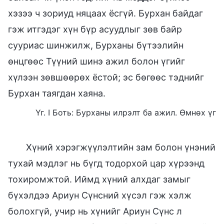
хэзээ ч зориуд няцаах ёсгүй. Бурхан байдаг
гэж итгэдэг хүн бүр асуудлыг зөв байр
сууриас шинжилж, Бурханы бүтээлийн
өнцгөөс Түүний шинэ ажил болон үгийг
хүлээн зөвшөөрөх ёстой; эс бөгөөс тэднийг
Бурхан таягдан хаяна.
Үг. I Боть: Бурханы илрэлт ба ажил. Өмнөх үг
Хүний хэрэгжүүлэлтийн зам болон үнэний
тухай мэдлэг нь бүгд тодорхой цар хүрээнд
тохиромжтой. Иймд хүний алхдаг замыг
бүхэлдээ Ариун Сүнсний хүсэл гэж хэлж
болохгүй, учир нь хүнийг Ариун Сүнс л