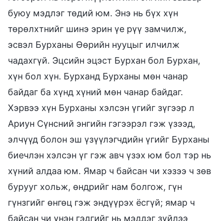
буюу мэдлэг төдий юм. Энэ нь бүх хүн
төрөлхтнийг шинэ эрин үе рүү замчилж,
эсвэл Бурханы Өөрийн нууцыг илчилж
чадахгүй. Эцсийн эцэст Бурхан бол Бурхан,
хүн бол хүн. Бурханд Бурханы мөн чанар
байдаг ба хүнд хүний мөн чанар байдаг.
Хэрвээ хүн Бурханы хэлсэн үгийг зүгээр л
Ариун Сүнсний энгийн гэгээрэл гэж үзээд,
элчүүд болон эш үзүүлэгчдийн үгийг Бурханы
биечлэн хэлсэн үг гэж авч үзэх юм бол тэр нь
хүний алдаа юм. Ямар ч байсан чи хэзээ ч зөв
бурууг хольж, өндрийг нам болгож, гүн
гүнзгийг өнгөц гэж эндүүрэх ёсгүй; ямар ч
байсан чи үнэн гэдгийг нь мэддэг зүйлээ