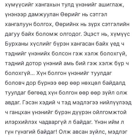
хүмүүсийг хангахын тулд үнэнийг ашиглаж,
үнэнээр дамжуулан Өөрийг нь сэтгэл
хангалуун болгох, Өөрийнх нь зүрх сэтгэлийн
дагуу байх боломж олгодог. Эцэст нь, хүмүүс
Бурханы хүслийг бүрэн хангасан байх үед ч
тэднийг үнэнийх болсон гэж хэлж болохгүй,
тэдний дотор үнэний амь бий гэж хэлж бүр ч
болохгүй… Хүн болгон үнэнийг туулдаг
боловч дор бүрнээ өөр өөр нөхцөл байдалд
туулдаг бөгөөд хүн болгон өөр өөр зүйл олж
авдаг. Гэсэн хэдий ч тэд мэдлэгээ нийлүүлээд
ч ганцхан үнэнийг бүрэн дүүрэн ойлгомжтой
илэрхийлэх чадваргүй л байдаг. Үнэн ийм л
гүн гүнзгий байдаг! Олж авсан зүйлс, мэдлэг