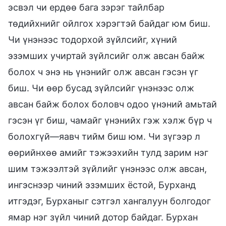
эсвэл чи ердөө бага зэрэг тайлбар
төдийхнийг ойлгох хэрэгтэй байдаг юм биш.
Чи үнэнээс тодорхой зүйлсийг, хүний
эзэмших учиртай зүйлсийг олж авсан байж
болох ч энэ нь үнэнийг олж авсан гэсэн үг
биш. Чи өөр бусад зүйлсийг үнэнээс олж
авсан байж болох боловч одоо үнэний амьтай
гэсэн үг биш, чамайг үнэнийх гэж хэлж бүр ч
болохгүй—яавч тийм биш юм. Чи зүгээр л
өөрийнхөө амийг тэжээхийн тулд зарим нэг
шим тэжээлтэй зүйлийг үнэнээс олж авсан,
ингэснээр чиний эзэмших ёстой, Бурханд
итгэдэг, Бурханыг сэтгэл хангалуун болгодог
ямар нэг зүйл чиний дотор байдаг. Бурхан