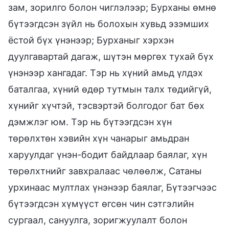
зам, зорилго болон чиглэлээр; Бурханы өмнө
бүтээгдсэн зүйл нь болохын хувьд эзэмших
ёстой бүх үнэнээр; Бурханыг хэрхэн
дуулгавартай дагаж, шүтэн мөргөх тухай бүх
үнэнээр хангадаг. Тэр нь хүний амьд үлдэх
баталгаа, хүний өдөр тутмын талх төдийгүй,
хүнийг хүчтэй, тэсвэртэй болгодог бат бөх
дэмжлэг юм. Тэр нь бүтээгдсэн хүн
төрөлхтөн хэвийн хүн чанарыг амьдран
харуулдаг үнэн-бодит байдлаар баялаг, хүн
төрөлхтнийг завхралаас чөлөөлж, Сатаны
урхинаас мултлах үнэнээр баялаг, Бүтээгчээс
бүтээгдсэн хүмүүст өгсөн чин сэтгэлийн
сургаал, сануулга, зоригжуулалт болон