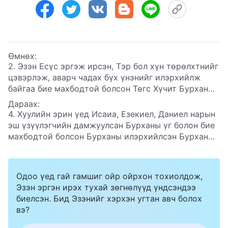
Өмнөх:
2. Эзэн Есүс эргэж ирсэн, Тэр бол хүн төрөлхтнийг
цэвэрлэж, аварч чадах бүх үнэнийг илэрхийлж
байгаа бие махбодтой болсон Төгс Хүчит Бурхан
бөгөөд Тэрээр Бурханы гэрээс эхлэн шүүлтийн
Дараах:
ажлыг хийж байна гэж та нар гэрчилдэг. Тэгэхээр
4. Хуулийн эрин үед Исаиа, Езекиел, Даниел нарын
бид Бурханы дуу хоолойг хэрхэн таних ёстой вэ,
эш үзүүлэгчийн дамжуулсан Бурханы үг болон бие
Төгс Хүчит Бурхан бол эргэж ирсэн Эзэн Есүс
махбодтой болсон Бурханы илэрхийлсэн Бурханы
гэдэгт бид яаж итгэлтэй байх вэ?
үг хоёрын хооронд ямар ялгаа байдаг вэ?
Одоо үед гай гамшиг ойр ойрхон тохиолдож,
Эзэн эргэн ирэх тухай зөгнөлүүд үндсэндээ
биелсэн. Бид Эзэнийг хэрхэн угтан авч болох
вэ?