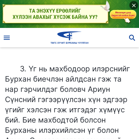
3. Үг нь махбодоор илэрснийг Бурхан биечлэн айлдсан гэж та нар гэрчилдэг боловч Ариун Сүнсний гэгээрүүлсэн хүн эдгээр үгийг хэлсэн гэж итгэдэг хүмүүс бий. Бие махбодтой болсон Бурханы илэрхийлсэн үг болон Ариун Сүнсээр гэгээрсэн хүний хэлсэн үг хоёрын хооронд чухамдаа ямар ялгаа байдаг вэ?
3. Үг нь махбодоор илэрснийг
Бурхан биечлэн айлдсан гэж та
нар гэрчилдэг боловч Ариун
Сүнсний гэгээрүүлсэн хүн эдгээр
үгийг хэлсэн гэж итгэдэг хүмүүс
бий. Бие махбодтой болсон
Бурханы илэрхийлсэн үг болон