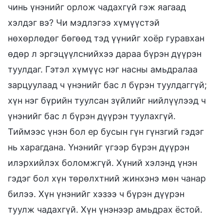
чинь үнэнийг орлож чадахгүй гэж яагаад
хэлдэг вэ? Чи мэдлэгээ хүмүүстэй
нөхөрлөдөг бөгөөд тэд үүнийг хоёр гуравхан
өдөр л эргэцүүлснийхээ дараа бүрэн дүүрэн
туулдаг. Гэтэл хүмүүс нэг насны амьдралаа
зарцуулаад ч үнэнийг бас л бүрэн туулдаггүй;
хүн нэг бүрийн туулсан зүйлийг нийлүүлээд ч
үнэнийг бас л бүрэн дүүрэн туулахгүй.
Тиймээс үнэн бол ер бусын гүн гүнзгий гэдэг
нь харагдана. Үнэнийг үгээр бүрэн дүүрэн
илэрхийлэх боломжгүй. Хүний хэлэнд үнэн
гэдэг бол хүн төрөлхтний жинхэнэ мөн чанар
билээ. Хүн үнэнийг хэзээ ч бүрэн дүүрэн
туулж чадахгүй. Хүн үнэнээр амьдрах ёстой.