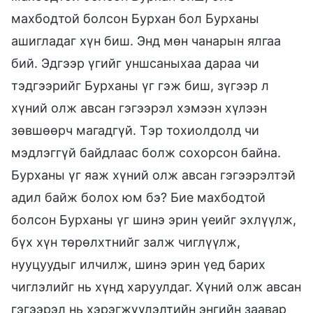
махбодтой болсон Бурхан бол Бурханы
ашигладаг хүн биш. Энд мөн чанарын ялгаа
бий. Эдгээр үгийг уншсаныхаа дараа чи
тэдгээрийг Бурханы үг гэж биш, зүгээр л
хүний олж авсан гэгээрэл хэмээн хүлээн
зөвшөөрч магадгүй. Тэр тохиолдолд чи
мэдлэггүй байдлаас болж сохорсон байна.
Бурханы үг яаж хүний олж авсан гэгээрэлтэй
адил байж болох юм бэ? Бие махбодтой
болсон Бурханы үг шинэ эрин үеийг эхлүүлж,
бүх хүн төрөлхтнийг залж чиглүүлж,
нууцуудыг илчилж, шинэ эрин үед барих
чиглэлийг нь хүнд харуулдаг. Хүний олж авсан
гэгээрэл нь хэрэгжүүлэлтийн энгийн заавар