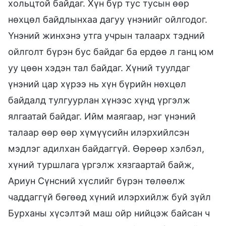
хольцтой байдаг. Хүн бүр тус тусын өөр
нөхцөл байдлынхаа дагуу үнэнийг ойлгодог.
Үнэний жинхэнэ утга учрын талаарх тэдний
ойлголт бүрэн бус байдаг ба ердөө л ганц юм
уу цөөн хэдэн тал байдаг. Хүний туулдаг
үнэний цар хүрээ нь хүн бүрийн нөхцөл
байдалд тулгуурлан хүнээс хүнд үргэлж
ялгаатай байдаг. Ийм маягаар, нэг үнэний
талаар өөр өөр хүмүүсийн илэрхийлсэн
мэдлэг адилхан байдаггүй. Өөрөөр хэлбэл,
хүний туршлага үргэлж хязгаартай байж,
Ариун Сүнсний хүслийг бүрэн төлөөлж
чаддаггүй бөгөөд хүний илэрхийлж буй зүйл
Бурханы хүсэлтэй маш ойр нийцэж байсан ч