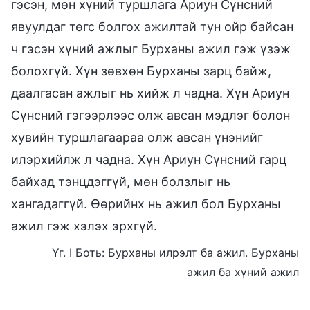
гэсэн, мөн хүний туршлага Ариун Сүнсний
явуулдаг төгс болгох ажилтай тун ойр байсан
ч гэсэн хүний ажлыг Бурханы ажил гэж үзэж
болохгүй. Хүн зөвхөн Бурханы зарц байж,
даалгасан ажлыг нь хийж л чадна. Хүн Ариун
Сүнсний гэгээрлээс олж авсан мэдлэг болон
хувийн туршлагаараа олж авсан үнэнийг
илэрхийлж л чадна. Хүн Ариун Сүнсний гарц
байхад тэнцдэггүй, мөн болзлыг нь
хангадаггүй. Өөрийнх нь ажил бол Бурханы
ажил гэж хэлэх эрхгүй.
Үг. I Боть: Бурханы илрэлт ба ажил. Бурханы
ажил ба хүний ажил