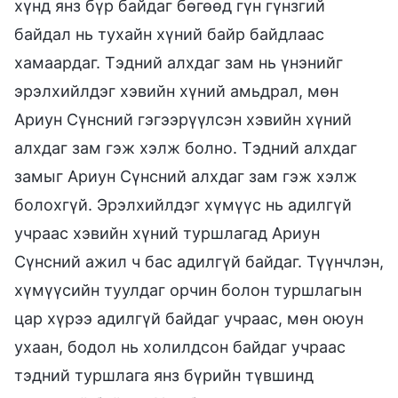
хүнд янз бүр байдаг бөгөөд гүн гүнзгий
байдал нь тухайн хүний байр байдлаас
хамаардаг. Тэдний алхдаг зам нь үнэнийг
эрэлхийлдэг хэвийн хүний амьдрал, мөн
Ариун Сүнсний гэгээрүүлсэн хэвийн хүний
алхдаг зам гэж хэлж болно. Тэдний алхдаг
замыг Ариун Сүнсний алхдаг зам гэж хэлж
болохгүй. Эрэлхийлдэг хүмүүс нь адилгүй
учраас хэвийн хүний туршлагад Ариун
Сүнсний ажил ч бас адилгүй байдаг. Түүнчлэн,
хүмүүсийн туулдаг орчин болон туршлагын
цар хүрээ адилгүй байдаг учраас, мөн оюун
ухаан, бодол нь холилдсон байдаг учраас
тэдний туршлага янз бүрийн түвшинд