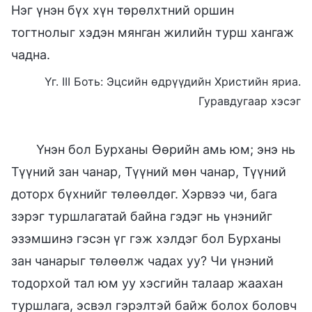
Нэг үнэн бүх хүн төрөлхтний оршин
тогтнолыг хэдэн мянган жилийн турш хангаж
чадна.
Үг. III Боть: Эцсийн өдрүүдийн Христийн яриа.
Гуравдугаар хэсэг
Үнэн бол Бурханы Өөрийн амь юм; энэ нь
Түүний зан чанар, Түүний мөн чанар, Түүний
доторх бүхнийг төлөөлдөг. Хэрвээ чи, бага
зэрэг туршлагатай байна гэдэг нь үнэнийг
эзэмшинэ гэсэн үг гэж хэлдэг бол Бурханы
зан чанарыг төлөөлж чадах уу? Чи үнэний
тодорхой тал юм уу хэсгийн талаар жаахан
туршлага, эсвэл гэрэлтэй байж болох боловч