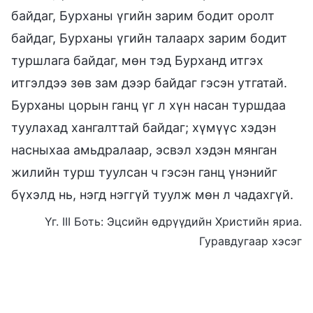
байдаг, Бурханы үгийн зарим бодит оролт
байдаг, Бурханы үгийн талаарх зарим бодит
туршлага байдаг, мөн тэд Бурханд итгэх
итгэлдээ зөв зам дээр байдаг гэсэн утгатай.
Бурханы цорын ганц үг л хүн насан туршдаа
туулахад хангалттай байдаг; хүмүүс хэдэн
насныхаа амьдралаар, эсвэл хэдэн мянган
жилийн турш туулсан ч гэсэн ганц үнэнийг
бүхэлд нь, нэгд нэггүй туулж мөн л чадахгүй.
Үг. III Боть: Эцсийн өдрүүдийн Христийн яриа.
Гуравдугаар хэсэг