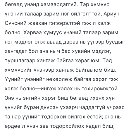
бөгөөд үнэнд хамаардаггүй. Тэр хүмүүс
үнэний талаар зарим нэг ойлголттой, Ариун
Сүнсний жаахан гэгээрэлтэй гэж л хэлж
болно. Хэрвээ хүмүүс үнэний талаар зарим
нэг мэдлэг олж аваад дараа нь үүгээр бусдыг
хангадаг бол энэ нь ч бас хувийн мэдлэг,
туршлагаар хангаж байгаа хэрэг юм. Тэд
хүмүүсийг үнэнээр хангаж байгаа юм биш.
Үүнийг үнэнийг нөхөрлөж байгаа хэрэг гэж
хэлж болно—ингэж хэлэх нь тохиромжтой.
Энэ нь энгийн хэрэг биш бөгөөд ихэнх хүн
үүнийг бүрэн дүүрэн ухаарч чаддаггүй учраас
та нар үүнийг тодорхой ойлгох ёстой; энэ нь
ердөө л үнэн зөв тодорхойлох явдал биш,