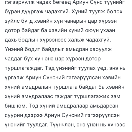
гэгээрүүлж чадах бөгөөд Ариун Сүнс түүнийг
бүрэн дүүргэж чадахгүй. Хүний туулж болох
зүйлс бүгд хэвийн хүн чанарын цар хүрээн
дотор байдаг ба хэвийн хүний оюун ухаан
дахь бодлын хүрээнээс хальж чадахгүй.
Үнэний бодит байдлыг амьдран харуулж
чаддаг бүх хүн энэ цар хүрээн дотор
туршлагаждаг. Тэд үнэнийг туулах үед, энэ нь
үргэлж Ариун Сүнсний гэгээрүүлсэн хэвийн
хүний амьдралын туршлага байдаг ба хэвийн
хүний амьдралаас гаждаг туршлагажих зам
биш юм. Тэд хүний амьдралаар амьдарсан
суурин дээрээ Ариун Сүнсний гэгээрүүлсэн
үнэнийг туулдаг. Түүнчлэн, энэ үнэн нь хүнээс