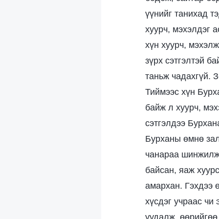
үүнийг танихад т
хуурч, мэхэлдэг 
хүн хуурч, мэхэл
зүрх сэтгэлтэй ба
таньж чадахгүй. 
Тиймээс хүн Бурх
байж л хуурч, мэ
сэтгэлдээ Бурхан
Бурханы өмнө зал
чанараа шинжилж,
байсан, яаж хуур
амархан. Гэхдээ 
хүсдэг учраас чи
уудалж, өөрийгөө