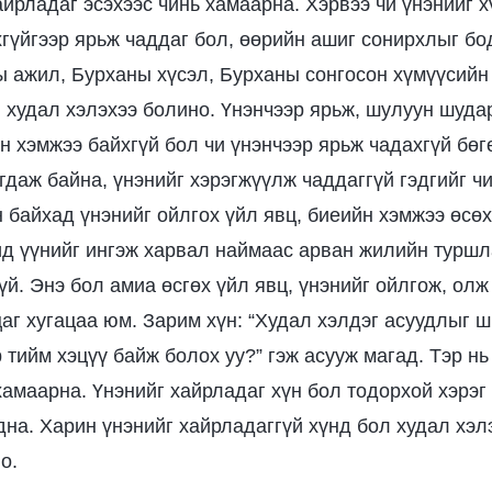
айрладаг эсэхээс чинь хамаарна. Хэрвээ чи үнэнийг х
гүйгээр ярьж чаддаг бол, өөрийн ашиг сонирхлыг бо
ы ажил, Бурханы хүсэл, Бурханы сонгосон хүмүүсийн
 худал хэлэхээ болино. Үнэнчээр ярьж, шулуун шуда
н хэмжээ байхгүй бол чи үнэнчээр ярьж чадахгүй бөг
гдаж байна, үнэнийг хэрэгжүүлж чаддаггүй гэдгийг ч
н байхад үнэнийг ойлгох үйл явц, биеийн хэмжээ өсөх
д үүнийг ингэж харвал наймаас арван жилийн туршл
үй. Энэ бол амиа өсгөх үйл явц, үнэнийг ойлгож, олж
цаг хугацаа юм. Зарим хүн: “Худал хэлдэг асуудлыг 
 тийм хэцүү байж болох уу?” гэж асууж магад. Тэр нь
хамаарна. Үнэнийг хайрладаг хүн бол тодорхой хэрэг
дна. Харин үнэнийг хайрладаггүй хүнд бол худал хэл
о.