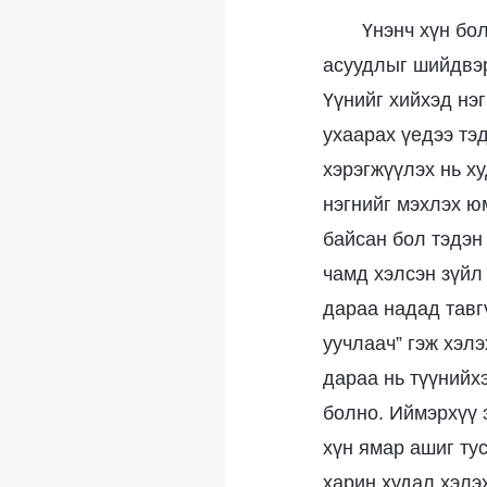
Үнэнч хүн бо
асуудлыг шийдвэр
Үүнийг хийхэд нэ
ухаарах үедээ тэд
хэрэгжүүлэх нь ху
нэгнийг мэхлэх юм
байсан бол тэдэн
чамд хэлсэн зүйл
дараа надад тавг
уучлаач” гэж хэлэ
дараа нь түүнийхэ
болно. Иймэрхүү 
хүн ямар ашиг ту
харин худал хэлэ