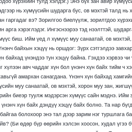
одоо хүрэхийн тулд хэлдэг.) Энэ бүх зан авир хүмүүс
эдгээр нь хүмүүсийн шударга бус, ов мэхтэй талд нь
ан гаргадаг вэ? Зорилгоо биелүүлж, зорилтдоо хүрэхи
н арга хэрэглэдэг. Ингэснээрээ тэд нээлттэй, шударг
мүүс биш. Ийм үед л хүмүүс муу санаатай, ов мэхтэй,
Үнэнч байхын хэцүү нь оршдог: Зүрх сэтгэлдээ завха
н байхад үнэндээ тун хэцүү байна. Гэхдээ хэрвээ чи
г хүлээн авч чаддаг хүн бол үнэнч хүн байх тийм ч х
хавьгүй амархан санагдана. Үнэнч хүн байхад хамгий
үсийн муу санаатай, ов мэхтэй, хорон муу зан, жигшү
өрийн биеэр туулж мэдэрсэн хүмүүс сайн мэднэ. Ийм 
 үнэнч хүн байх дэндүү хэцүү байх болно. Та нар бүг
байгаа болохоор энэ тал дээр зарим нэг туршлага ба
йв? (Би өдөр бүр өөрийн хэлсэн хоосон, худал үгээ б