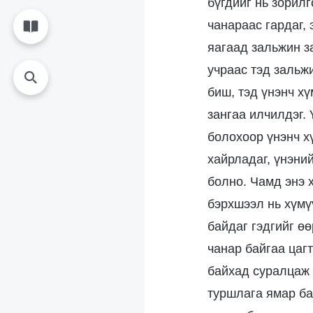
бүгдийг нь зорилг
чанараас гардаг, 
яагаад зальжин з
учраас тэд зальжи
биш, тэд үнэнч хү
зангаа илчилдэг. 
болохоор үнэнч хү
хайрладаг, үнэний
болно. Чамд энэ 
бэрхшээл нь хүмү
байдаг гэдгийг ө
чанар байгаа цагт
байхад суралцаж 
туршлага ямар ба