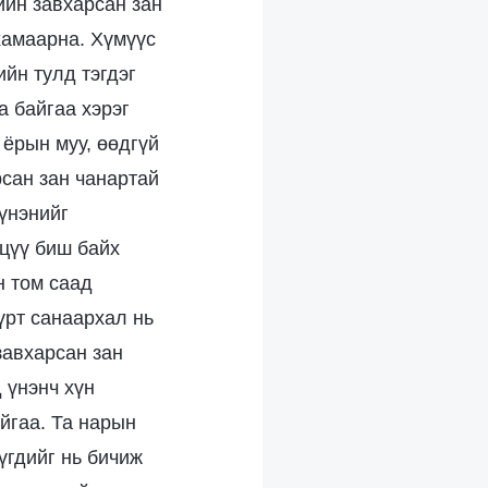
ийн завхарсан зан
 хамаарна. Хүмүүс
йн тулд тэгдэг
а байгаа хэрэг
 ёрын муу, өөдгүй
рсан зан чанартай
 үнэнийг
эцүү биш байх
н том саад
үрт санаархал нь
завхарсан зан
д үнэнч хүн
йгаа. Та нарын
үгдийг нь бичиж