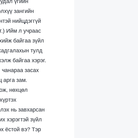
худал үгийн
элхүү зангийн
нтэй нийцдэггүй
г.) Ийм л учраас
 хийж байгаа зүйл
 хадгалахын тулд
хэлж байгаа хэрэг.
н чанараа засах
 арга зам.
ож, нөхцөл
хүртэх
элэх нь завхарсан
их хэрэгтэй зүйл
х ёстой вэ? Тэр