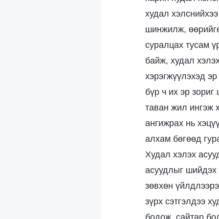
худал хэлснийхээ
шинжилж, өөрийгө
суралцах тусам ү
байж, худал хэлэ
хэрэгжүүлэхэд эр
бүр ч их эр зориг
таван жил ингэж 
ангижрах нь хэцү
алхам бөгөөд гур
Худал хэлэх асуу
асуудлыг шийдэх 
зөвхөн үйлдлээрэ
зүрх сэтгэлдээ ху
бодож, сайтар бо