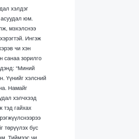
удал хэлдэг
 асуудал юм.
лж, мэхэлснээ
хэрэгтэй. Ингэж
хэрэв чи хэн
йн санаа зорилго
эдэнд: “Миний
н. Үүнийг хэлсний
на. Намайг
Худал хэлчхээд
ж тэд гайхах
эрэгжүүлснээрээ
г төрүүлэх бус
юм. Тиймээс чи