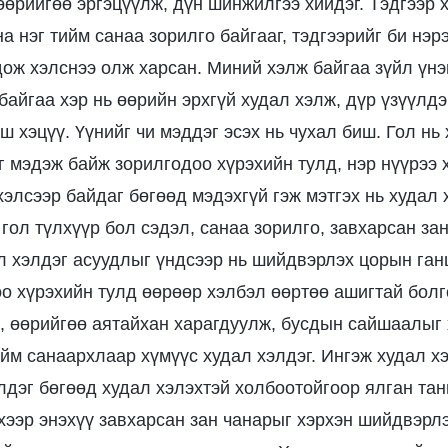
өөрийгөө эргэцүүлж, дүн шинжилгээ хийдэг. Тэдгээр 
а нэг тийм санаа зорилго байгааг, тэдгээрийг би нэр
дож хэлснээ олж харсан. Миний хэлж байгаа зүйл үнэ
байгаа хэр нь өөрийн эрхгүй худал хэлж, дүр үзүүлдэ
ш хэцүү. Үүнийг чи мэддэг эсэх нь чухал биш. Гол нь
йг мэдэж байж зорилгодоо хүрэхийн тулд, нэр нүүрээ
элсээр байдаг бөгөөд мэдэхгүй гэж мэтгэх нь худал 
гол түлхүүр бол сэдэл, санаа зорилго, завхарсан за
л хэлдэг асуудлыг үндсээр нь шийдвэрлэх цорын ганц
о хүрэхийн тулд өөрөөр хэлбэл өөртөө ашигтай болг
 өөрийгөө аятайхан харагдуулж, бусдын сайшаалыг 
ийм санаархлаар хүмүүс худал хэлдэг. Ингэж худал х
лдэг бөгөөд худал хэлэхтэй холбоотойгоор ялган тан
эхээр энэхүү завхарсан зан чанарыг хэрхэн шийдвэрлэ