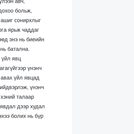
үлээн авч,
дохоо больж,
 ашиг сонирхлыг
рга ярьж чаддаг
өөд энэ нь биеийн
инь батална.
 үйл явц
агагүйгээр үнэнч
 авах үйл явцад
шийдвэрлэж, үнэнч
 хэний талаар
 явдал дээр худал
эхээ болих нь бүр