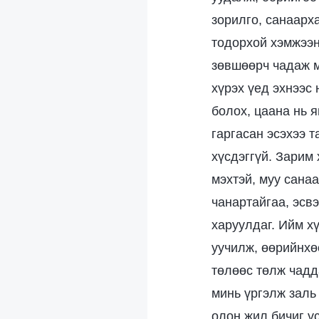
зорилго, санаарх
тодорхой хэмжээни
зөвшөөрч чадаж м
хүрэх үед эхнээс 
болох, цаана нь 
гаргасан эсэхээ 
хүсдэггүй. Зарим 
мэхтэй, муу санаа
чанартайгаа, эсвэ
харуулдаг. Ийм х
уучилж, өөрийнхөө
төлөөс төлж чадд
минь үргэлж заль 
олон жил бичиг ү