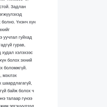
стой. Задлан
эгжүүлэхэд
 болно. Үнэнч хүн
эхийг
э уучлал гуйхад
гадгүй гурав,
д худал хэлэхээс
хүн болох эхний
йх боломжгүй.
, мэхлэх
х шаардлагагүй,
гүй байж болох ч
энэ талаар гүнээ
ожим эргэцүүлээд