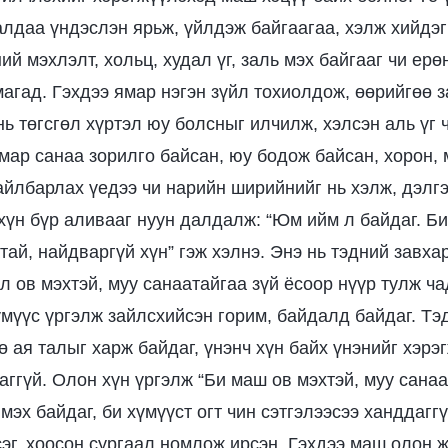
алдаа үндэслэн ярьж, үйлдэж байгаагаа, хэлж хийдэг
й мэхлэлт, хольц, худал үг, заль мэх байгааг чи ер
агад. Гэхдээ ямар нэгэн зүйл тохиолдож, өөрийгөө
нь төгсгөл хүртэл юу болсныг илчилж, хэлсэн аль үг 
ямар санаа зорилго байсан, юу бодож байсан, хорон, 
тайлбарлах үедээ чи нарийн ширийнийг нь хэлж, дэлг
хүн бүр аливааг нуун далдалж: “Юм ийм л байдаг. Би
тай, найдваргүй хүн” гэж хэлнэ. Энэ нь тэдний завха
л ов мэхтэй, муу санаатайгаа зүй ёсоор нүүр тулж ча
үмүүс үргэлж зайлсхийсэн горим, байдалд байдаг. Тэ
 ая талыг харж байдаг, үнэнч хүн байх үнэнийг хэрэ
аггүй. Олон хүн үргэлж “Би маш ов мэхтэй, муу сана
мэх байдаг, би хүмүүст огт чин сэтгэлээсээ ханддаггү
сэг, хоосон сургаал номлож ирсэн. Гэхдээ маш олон 