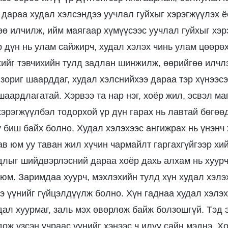
 дараа худал хэлсэндээ уучлал гуйхыг хэрэгжүүлэх ё
ө илчилж, ийм маягаар хүмүүсээс уучлал гуйхыг хэр
р дүн нь улам сайжирч, худал хэлэх чинь улам цөөрөх
хийг тэвчихийн тулд задлан шинжилж, өөрийгөө илчл
 зориг шаарддаг, худал хэлснийхээ дараа тэр хүнээсэ
 шаардлагатай. Хэрвээ та нар нэг, хоёр жил, эсвэл ма
хэрэгжүүлбэл тодорхой үр дүн гарах нь лавтай бөгөө
ү биш байх болно. Худал хэлэхээс ангижрах нь үнэнч 
ав юм уу таван жил хүчин чармайлт гаргахгүйгээр хи
длыг шийдвэрлэсний дараа хоёр дахь алхам нь хуурч
юм. Заримдаа хуурч, мэхлэхийн тулд хүн худал хэлэ
э үүнийг гүйцэлдүүлж болно. Хүн гаднаа худал хэлэх
дал хуурмаг, заль мэх өвөрлөж байж болзошгүй. Тэд 
дож үзсэн учраас үүнийг хэнээс ч илүү сайн мэднэ. Х