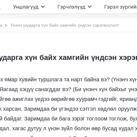
д
Уншлагууд
Гэрчлэлүүд
Гэрэл зургий
иа
Үнэнч шударга хүн байх хамгийн үндсэн хэрэгжүүлэлт
ударга хүн байх хамгийн үндсэн хэрэ
х ямар хувийн туршлага та нарт байна вэ? (Үнэнч хү
 Яагаад хэцүү санагддаг вэ? (Би үнэнч хүн байхыг үнэ
йгөө ажиглах үедээ өөрийгөө хуурамч гэдгийг, яриан
ж харсан. Заримдаа би үгэндээ сэтгэл хөдлөл оруулж
й байдаг. Заримдаа би бага зэрэг тоглоом тоглож, б
дал, хагас дутуу л үнэн зүйл болон өөр бусад худал 