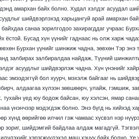
эдэнд амархан байх болно. Худал хэлдэг асуудал ши
асуудлыг шийдвэрлэхэд харьцангуй арай амархан бай
ж байхдаа санаа зорилгодоо захирагддаг учраас Бурх
йх ёстой. Бусад хүн үүнийг гаднаас нь олж харж чада
Зөвхөн Бурхан үүнийг шинжиж чадна, зөвхөн Тэр энэ 
анд залбирах залбиралдаа найдаж, Түүний шинжилти
хэлдэг асуудлыг шийдвэрлэж чадна. Хүн үнэнийг хайр
аас эмээдэггүй бол хуурч, мэхэлж байгааг нь шийдвэ
бирч, алдаагаа хүлээн зөвшөөрч, улайж, гэмшиж, за
 тухайн үед юу бодож байсан, юу хэлсэн, ямар сана
снаа үнэнчээр мэдэгдэж болно. Энэ бүгд нь хийхэд х
өөр хүнд өөрийгөө илчил гэж чамаас хүсвэл нэр нүүр
 эр зориг, шийдэмгий байдлаа алдаж магадгүй. Тэгвэл
 илчлэхийг хэрэгжүүлэхэд маш хэцүү байх болно. Үе 