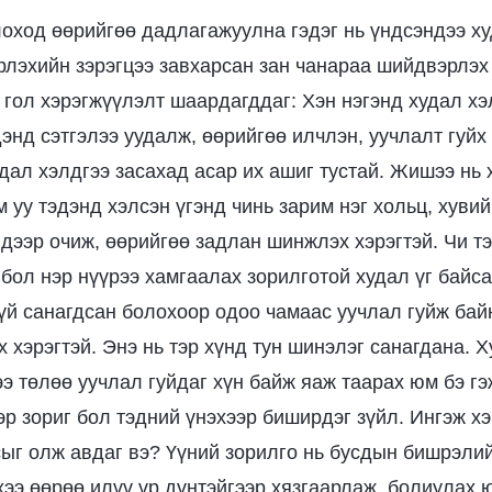
лоход өөрийгөө дадлагажуулна гэдэг нь үндсэндээ х
лэхийн зэрэгцээ завхарсан зан чанараа шийдвэрлэх
г гол хэрэгжүүлэлт шаардагддаг: Хэн нэгэнд худал хэ
энд сэтгэлээ уудалж, өөрийгөө илчлэн, уучлалт гуйх 
дал хэлдгээ засахад асар их ашиг тустай. Жишээ нь 
 уу тэдэнд хэлсэн үгэнд чинь зарим нэг хольц, хуви
 дээр очиж, өөрийгөө задлан шинжлэх хэрэгтэй. Чи т
 бол нэр нүүрээ хамгаалах зорилготой худал үг байса
үй санагдсан болохоор одоо чамаас уучлал гуйж бай
х хэрэгтэй. Энэ нь тэр хүнд тун шинэлэг санагдана. 
э төлөө уучлал гуйдаг хүн байж яаж таарах юм бэ гэ
эр зориг бол тэдний үнэхээр биширдэг зүйл. Ингэж х
сыг олж авдаг вэ? Үүний зорилго нь бусдын бишрэлий
хээ өөрөө илүү үр дүнтэйгээр хязгаарлаж, болиулах 