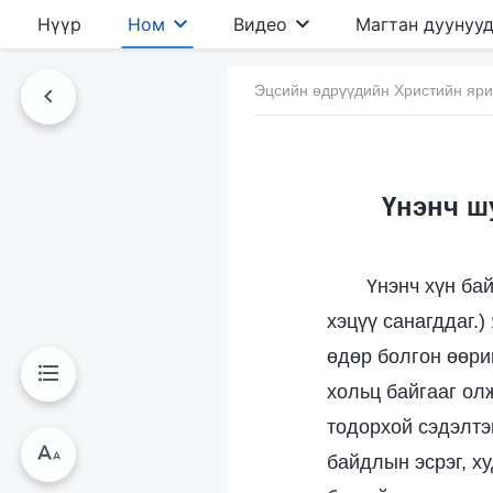
Нүүр
Ном
Видео
Магтан дуунуу
Эцсийн өдрүүдийн Христийн яр
Үнэнч ш
Үнэнч хүн бай
хэцүү санагддаг.)
өдөр болгон өөри
хольц байгааг ол
тодорхой сэдэлтэ
байдлын эсрэг, ху