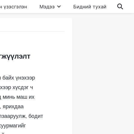
н үзэсгэлэн
Мэдээ
Бидний тухай
гжүүлэлт
н байх үнэхээр
хээр хүсдэг ч
д минь маш их
, ярихдаа
улзааруулж, бодит
хуурмагийг