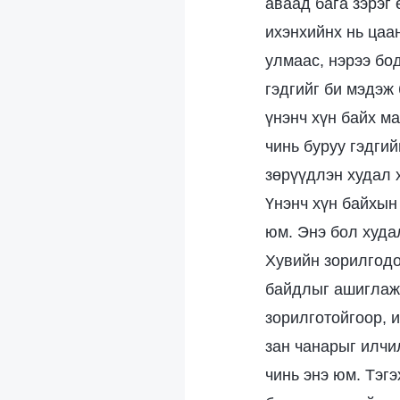
аваад бага зэрэг 
ихэнхийнх нь цаан
улмаас, нэрээ бо
гэдгийг би мэдэж 
үнэнч хүн байх ма
чинь буруу гэдги
зөрүүдлэн худал х
Үнэнч хүн байхын 
юм. Энэ бол худа
Хувийн зорилгодо
байдлыг ашиглаж,
зорилготойгоор, 
зан чанарыг илчи
чинь энэ юм. Тэг