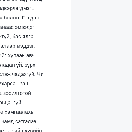
йдвэрлэгдмэгц
х болно. Гэхдээ
анаас эмээдэг
хгүй, бас ялган
талаар мэддэг.
йг хүлээн авч
ладаггүй, зүрх
рлэж чадахгүй. Чи
вхарсан зан
а зорилготой
арьцангуй
ээ хамгаалахыг
 чамд сэтгэлээ
үе өөрийн хувийн