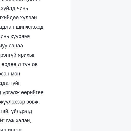
 зүйлд чинь
өнхийдөө хүлээн
 задлан шинжлэхэд
чинь хуурамч
муу санаа
эрэнгүй ярихыг
 ердөө л тун ов
рсан мөн
ддаггүйг
д үргэлж өөрийгөө
гжүүлэхээр зовж,
атай, үйлдэлд
й” гэж хэлэн,
жил ингэж