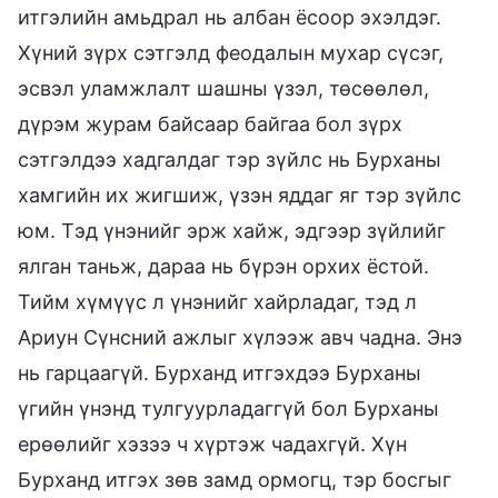
итгэлийн амьдрал нь албан ёсоор эхэлдэг.
Хүний зүрх сэтгэлд феодалын мухар сүсэг,
эсвэл уламжлалт шашны үзэл, төсөөлөл,
дүрэм журам байсаар байгаа бол зүрх
сэтгэлдээ хадгалдаг тэр зүйлс нь Бурханы
хамгийн их жигшиж, үзэн яддаг яг тэр зүйлс
юм. Тэд үнэнийг эрж хайж, эдгээр зүйлийг
ялган таньж, дараа нь бүрэн орхих ёстой.
Тийм хүмүүс л үнэнийг хайрладаг, тэд л
Ариун Сүнсний ажлыг хүлээж авч чадна. Энэ
нь гарцаагүй. Бурханд итгэхдээ Бурханы
үгийн үнэнд тулгуурладаггүй бол Бурханы
ерөөлийг хэзээ ч хүртэж чадахгүй. Хүн
Бурханд итгэх зөв замд ормогц, тэр босгыг