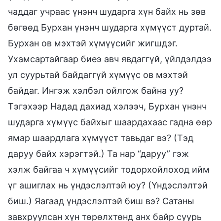
чаддаг учраас үнэнч шударга хүн байх нь зөв
бөгөөд Бурхан үнэнч шударга хүмүүст дуртай.
Бурхан ов мэхтэй хүмүүсийг жигшдэг.
Ухамсартайгаар биеэ авч явдаггүй, үйлдэлдээ
ул суурьтай байдаггүй хүмүүс ов мэхтэй
байдаг. Ингэж хэлбэл ойлгож байна уу?
Тэгэхээр Надад дахиад хэлээч, Бурхан үнэнч
шударга хүмүүс байхыг шаардахаас гадна өөр
ямар шаардлага хүмүүст тавьдаг вэ? (Тэд
даруу байх хэрэгтэй.) Та нар “даруу” гэж
хэлж байгаа ч хүмүүсийг тодорхойлоход ийм
үг ашиглах нь үндэслэлтэй юу? (Үндэслэлтэй
биш.) Яагаад үндэслэлтэй биш вэ? Сатаны
завхруулсан хүн төрөлхтөнд анх байр суурь