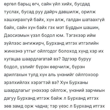
өргөл барьц өгч, сайн үйл хийх, бусдад
туслах, бусад руу дайрч давшилж, орилж
хашхирахгүй байх, хүн алж, галдан шатаахгүй
байх, сайн хүн байх гэх мэт Буддын шашин,
Даосизмын үзэл бодол юм. Тэгэхээр ийм
зүйлээс ангижирч, Бурханд итгэх итгэлийн
жинхэнэ утгыг ойлгодог болоход хүнд хэр их
хугацаа шаардлагатай вэ? Эдгээр буруу
бодол, үзлийг бүрэн өөрчилж, бүрэн
арилгахын тулд хүн аль үнэнийг ойлгохоор
эрэлхийлэх хэрэгтэй вэ? Хүн Бурханы
шаардлагыг үнэхээр ойлгож, үнэний зарчмын
дагуу Бурханд итгэж байж л Бурханд итгэх
зөв замд орж чадна; тэр үеэс л Бурханд итгэх