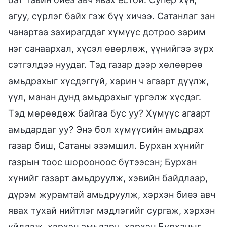
агуу, сүрлэг байх гэж бүү хичээ. Сатанлаг зан
чанартаа захирагддаг хүмүүс дотроо зарим
нэг санаархал, хүсэл өвөрлөж, үүнийгээ зүрх
сэтгэлдээ нуудаг. Тэд газар дээр хөлөөрөө
амьдрахыг хүсдэггүй, харин ч агаарт дүүлж,
үүл, манан дунд амьдрахыг үргэлж хүсдэг.
Тэд мөрөөдөж байгаа бус уу? Хүмүүс агаарт
амьдардаг уу? Энэ бол хүмүүсийн амьдрах
газар биш, Сатаны эзэмшил. Бурхан хүнийг
газрын тоос шорооноос бүтээсэн; Бурхан
хүнийг газарт амьдруулж, хэвийн байдлаар,
дүрэм журамтай амьдруулж, хэрхэн биеэ авч
явах тухай нийтлэг мэдлэгийг сургаж, хэрхэн
үйлдэж, хэрхэн амьдарч, хэрхэн Бурханыг