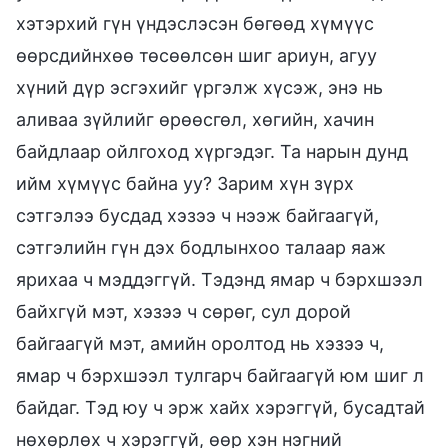
хэтэрхий гүн үндэслэсэн бөгөөд хүмүүс
өөрсдийнхөө төсөөлсөн шиг ариун, агуу
хүний дүр эсгэхийг үргэлж хүсэж, энэ нь
аливаа зүйлийг өрөөсгөл, хөгийн, хачин
байдлаар ойлгоход хүргэдэг. Та нарын дунд
ийм хүмүүс байна уу? Зарим хүн зүрх
сэтгэлээ бусдад хэзээ ч нээж байгаагүй,
сэтгэлийн гүн дэх бодлынхоо талаар яаж
ярихаа ч мэддэггүй. Тэдэнд ямар ч бэрхшээл
байхгүй мэт, хэзээ ч сөрөг, сул дорой
байгаагүй мэт, амийн оролтод нь хэзээ ч,
ямар ч бэрхшээл тулгарч байгаагүй юм шиг л
байдаг. Тэд юу ч эрж хайх хэрэггүй, бусадтай
нөхөрлөх ч хэрэггүй, өөр хэн нэгний