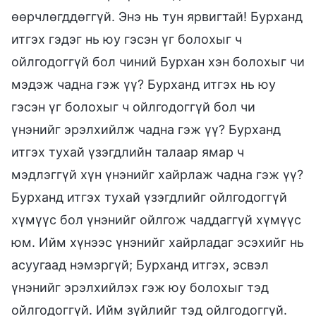
өөрчлөгддөггүй. Энэ нь тун ярвигтай! Бурханд
итгэх гэдэг нь юу гэсэн үг болохыг ч
ойлгодоггүй бол чиний Бурхан хэн болохыг чи
мэдэж чадна гэж үү? Бурханд итгэх нь юу
гэсэн үг болохыг ч ойлгодоггүй бол чи
үнэнийг эрэлхийлж чадна гэж үү? Бурханд
итгэх тухай үзэгдлийн талаар ямар ч
мэдлэггүй хүн үнэнийг хайрлаж чадна гэж үү?
Бурханд итгэх тухай үзэгдлийг ойлгодоггүй
хүмүүс бол үнэнийг ойлгож чаддаггүй хүмүүс
юм. Ийм хүнээс үнэнийг хайрладаг эсэхийг нь
асуугаад нэмэргүй; Бурханд итгэх, эсвэл
үнэнийг эрэлхийлэх гэж юу болохыг тэд
ойлгодоггүй. Ийм зүйлийг тэд ойлгодоггүй.