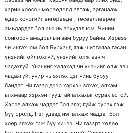
харин хоосон мөрөөдөлд автаж, аргацааж
өдөр хоногийг өнгөрөөдөг, төсөөллөөрөө
амьдардаг бол энэ нь асуудал юм. Чиний
сонгосон амьдралын зам буруу байна. Хэрвээ
чи ингэх юм бол Бурханд яаж ч итгэлээ гэсэн
үнэнийг ойлгохгүй, үнэнийг олж авч ч
чадахгүй. Үнэнийг хэлэхэд чи үнэнийг олж авч
чадахгүй, учир нь эхлэх цэг чинь буруу
байдаг. Чи газар дээр хэрхэн алхах, алхам
алхмаар хэрхэн тууштай алхахыг сурах ёстой.
Хэрэв алхаж чаддаг бол алх; гүйж сурах гэж
бүү оролд. Нэг удаад нэг алхаж чаддаг бол
хоёр алхах гэж бүү хичээ. Чи газарт хөлөө
бат тавин биеэ авч явах ёстой. Супер хүн,