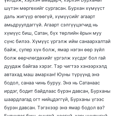
шүтэн мөргөхийг сургасан. Бурхан хүмүүст
даль жигүүр өгөөгүй, хүмүүсийг агаарт
амьдруулдаггүй. Агаарт сэлгүүцэгчид нь
хүмүүс биш, Сатан, бүх төрлийн ёрын муу
сүнс билээ. Хүмүүс үргэлж ийм санаархалтай
байж, супер хүн болж, ямар нэгэн өөр зүйл
болж өөрчлөгдөхийг үргэлж хүсдэг бол гай
дуудаж байгаа хэрэг. Тэр чигтээ хэнээрхэлд
автахад маш амархан! Юуны түрүүнд энэ
бодол, санаа чинь буруу. Энэ нь Сатанаас
ирдэг, бодит байдлаас бүрэн давсан, Бурханы
шаардлагад огт нийцдэггүй, Бурханы үгээс
бүрэн давсан. Тэгэхээр энэ ямар бодол вэ?
Бүдүүлэг биш, онцгой, хосгүй, харьцуулшгүй