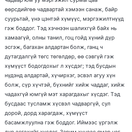
өөрсдийгөө чадвартай хэмээн санаж, байр
суурьтай, үнэ цэнтэй хүмүүс, мэргэжилтнүүд
гэж боддог. Тэд хэчнээн шалихгүй байх нь
хамаагүй, олны танил, гоц гойд хүний дүр
эсгэж, багахан алдартан болж, ганц ч
дутагдалгүй төгс төгөлдөр, өө сэвгүй гэж
хүмүүст бодогдохыг л хүсдэг; тэд бусдын
нүдэнд алдартай, хүчирхэг, эсвэл агуу хүн
болж, сүр хүчтэй, бүхнийг хийж чаддаг, хийж
чадахгүй юмгүй мэт харагдахыг хүсдэг. Тэд
бусдаас тусламж хүсвэл чадваргүй, сул
дорой, дорд харагдаж, хүмүүст
басамжлуулна гэж боддог. Иймээс үргэлж
дүр эсгэхийг хүсдэг. Зарим хүнээс ямар нэг