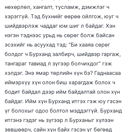
нөхөрлөл, хангалт, тусламж, дэмжлэг ч
хэрэггүй. Тэд бүхнийг өөрөө ойлгож, юуг ч
шийдвэрлэж чаддаг юм шиг л байдаг. Хэн
нэгэн тэднээс урьд нь сөрөг болж байсан
эсэхийг нь асуухад тэд: “Би хааяа сөрөг
болдог ч Бурханд залбирч, шийдвэр гаргаж,
тангараг тавиад л зүгээр болчихдог” гэж
хэлдэг. Энэ ямар төрлийн хүн бэ? Гаднаасаа
иймэрхүү хүн олон биш харагдаж болох ч
бодит байдал дээр ийм байдалтай олон хүн
байдаг. Ийм хүн Бурханд итгэх гэж юу гэсэн
үг болохыг одоо болтол мэддэггүй. Бурханд
итгэнэ гэдэг нь зүгээр л Бурханыг хүлээн
зөвшөөрч, сайн хүн байх гэсэн үг бөгөөд