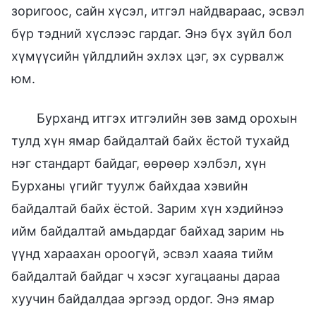
зоригоос, сайн хүсэл, итгэл найдвараас, эсвэл
бүр тэдний хүслээс гардаг. Энэ бүх зүйл бол
хүмүүсийн үйлдлийн эхлэх цэг, эх сурвалж
юм.
Бурханд итгэх итгэлийн зөв замд орохын
тулд хүн ямар байдалтай байх ёстой тухайд
нэг стандарт байдаг, өөрөөр хэлбэл, хүн
Бурханы үгийг туулж байхдаа хэвийн
байдалтай байх ёстой. Зарим хүн хэдийнээ
ийм байдалтай амьдардаг байхад зарим нь
үүнд хараахан ороогүй, эсвэл хааяа тийм
байдалтай байдаг ч хэсэг хугацааны дараа
хуучин байдалдаа эргээд ордог. Энэ ямар