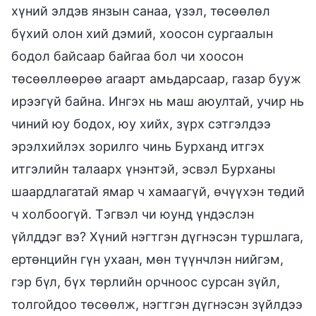
хүний элдэв янзын санаа, үзэл, төсөөлөл
бүхий олон хий дэмий, хоосон сургаалын
бодол байсаар байгаа бол чи хоосон
төсөөллөөрөө агаарт амьдарсаар, газар бууж
ирээгүй байна. Ингэх нь маш аюултай, учир нь
чиний юу бодох, юу хийх, зүрх сэтгэлдээ
эрэлхийлэх зорилго чинь Бурханд итгэх
итгэлийн талаарх үнэнтэй, эсвэл Бурханы
шаардлагатай ямар ч хамаагүй, өчүүхэн төдий
ч холбоогүй. Тэгвэл чи юунд үндэслэн
үйлддэг вэ? Хүний нэгтгэн дүгнэсэн туршлага,
ертөнцийн гүн ухаан, мөн түүнчлэн нийгэм,
гэр бүл, бүх төрлийн орчноос сурсан зүйл,
толгойдоо төсөөлж, нэгтгэн дүгнэсэн зүйлдээ