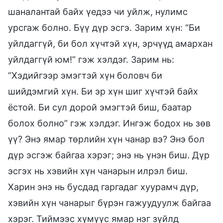
шаналантай байх үедээ чи уйлж, нулимс
урсгаж болно. Бүү дүр эсгэ. Зарим хүн: “Би
уйлдаггүй, би бол хүчтэй хүн, эрчүүд амархан
уйлдаггүй юм!” гэж хэлдэг. Зарим нь:
“Хэдийгээр эмэгтэй хүн боловч би
шийдэмгий хүн. Би эр хүн шиг хүчтэй байх
ёстой. Би сул дорой эмэгтэй биш, баатар
болох болно” гэж хэлдэг. Ингэж бодох нь зөв
үү? Энэ ямар төрлийн хүн чанар вэ? Энэ бол
дүр эсгэж байгаа хэрэг; энэ нь үнэн биш. Дүр
эсгэх нь хэвийн хүн чанарын илрэл биш.
Харин энэ нь бусдад гаргадаг хуурамч дүр,
хэвийн хүн чанарыг бүрэн гажуудуулж байгаа
хэрэг. Тиймээс хүмүүс ямар нэг зүйлд