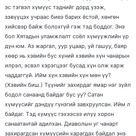
эс тэгвэл хүмүүс тэднийг дорд үзэж,
зэвүүцэх учраас биеэ барих ёстой, хөнгөн
хийсвэр байж болохгүй гэж тэд боддог. Энэ
бол Хятадын уламжлалт соёл хүмүүжлийн үр
дүн юм. Аз жаргал, уур уцаар, уй гашуу, баяр
хөөр нь хэвийн бус хүний хэвийн хүн чанарын
илрэл, эсвэл хэрэгцээг бусад хүн олж харж
чаддаггүй. Ийм хүн хэвийн хүн мөн үү?
(Хэвийн биш.) Түүнийг захирдаг ямар нэг зүйл
бодол санаанд байдаг бус уу? Сатан
хүмүүсийг дэндүү гүнзгий завхруулсан. Ийм л
байдаг. Тэд хүмүүс гэхээсээ илүү хорон
санаатантай адилхан. Диаволын уг чанарт
захирагдсан хүмүүсийн харагдах байдал энэ