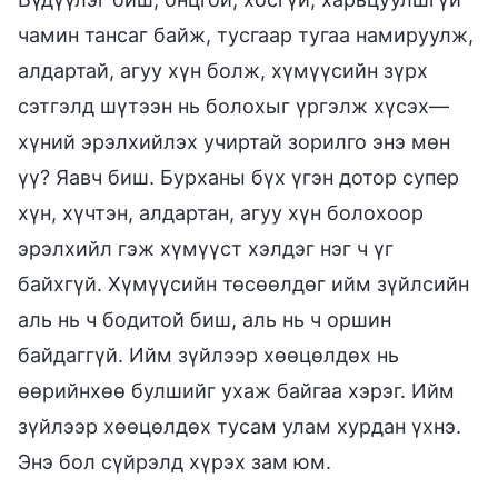
чамин тансаг байж, тусгаар тугаа намируулж,
алдартай, агуу хүн болж, хүмүүсийн зүрх
сэтгэлд шүтээн нь болохыг үргэлж хүсэх—
хүний эрэлхийлэх учиртай зорилго энэ мөн
үү? Яавч биш. Бурханы бүх үгэн дотор супер
хүн, хүчтэн, алдартан, агуу хүн болохоор
эрэлхийл гэж хүмүүст хэлдэг нэг ч үг
байхгүй. Хүмүүсийн төсөөлдөг ийм зүйлсийн
аль нь ч бодитой биш, аль нь ч оршин
байдаггүй. Ийм зүйлээр хөөцөлдөх нь
өөрийнхөө булшийг ухаж байгаа хэрэг. Ийм
зүйлээр хөөцөлдөх тусам улам хурдан үхнэ.
Энэ бол сүйрэлд хүрэх зам юм.