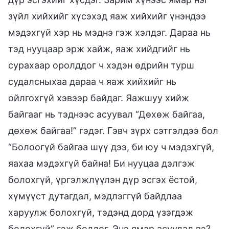
зүйл хийхийг хүсэхэд яаж хийхийг үнэндээ
мэдэхгүй хэр нь мэднэ гэж хэлдэг. Дараа нь
тэд нууцаар эрж хайж, яаж хийдгийг нь
сурахаар оролддог ч хэдэн өдрийн турш
судалсныхаа дараа ч яаж хийхийг нь
ойлгохгүй хэвээр байдаг. Яажшуу хийж
байгааг нь тэднээс асуувал “Дөхөж байгаа,
дөхөж байгаа!” гэдэг. Гэвч зүрх сэтгэлдээ бол
“Болоогүй байгаа шүү дээ, би юу ч мэдэхгүй,
яахаа мэдэхгүй байна! Би нууцаа дэлгэж
болохгүй, үргэлжлүүлэн дүр эсгэх ёстой,
хүмүүст дутагдал, мэдлэггүй байдлаа
харуулж болохгүй, тэдэнд дорд үзэгдэж
болохгүй” гэж боддог. Энэ ямар асуудал вэ?