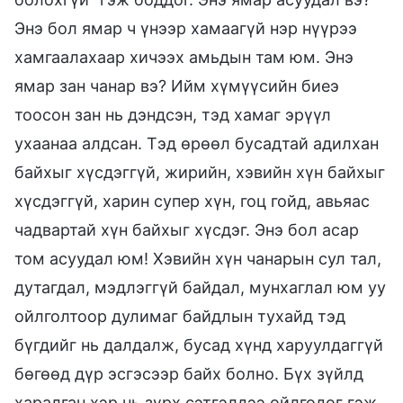
Энэ бол ямар ч үнээр хамаагүй нэр нүүрээ
хамгаалахаар хичээх амьдын там юм. Энэ
ямар зан чанар вэ? Ийм хүмүүсийн биеэ
тоосон зан нь дэндсэн, тэд хамаг эрүүл
ухаанаа алдсан. Тэд өрөөл бусадтай адилхан
байхыг хүсдэггүй, жирийн, хэвийн хүн байхыг
хүсдэггүй, харин супер хүн, гоц гойд, авьяас
чадвартай хүн байхыг хүсдэг. Энэ бол асар
том асуудал юм! Хэвийн хүн чанарын сул тал,
дутагдал, мэдлэггүй байдал, мунхаглал юм уу
ойлголтоор дулимаг байдлын тухайд тэд
бүгдийг нь далдалж, бусад хүнд харуулдаггүй
бөгөөд дүр эсгэсээр байх болно. Бүх зүйлд
харалган хэр нь зүрх сэтгэлдээ ойлгодог гэж