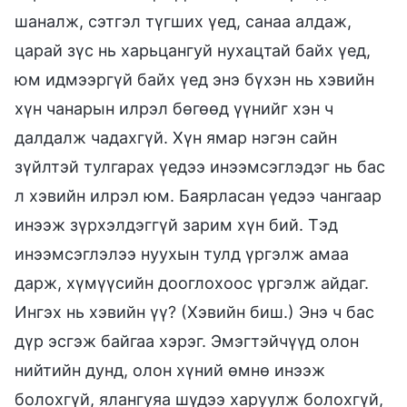
шаналж, сэтгэл түгших үед, санаа алдаж,
царай зүс нь харьцангуй нухацтай байх үед,
юм идмээргүй байх үед энэ бүхэн нь хэвийн
хүн чанарын илрэл бөгөөд үүнийг хэн ч
далдалж чадахгүй. Хүн ямар нэгэн сайн
зүйлтэй тулгарах үедээ инээмсэглэдэг нь бас
л хэвийн илрэл юм. Баярласан үедээ чангаар
инээж зүрхэлдэггүй зарим хүн бий. Тэд
инээмсэглэлээ нуухын тулд үргэлж амаа
дарж, хүмүүсийн дооглохоос үргэлж айдаг.
Ингэх нь хэвийн үү? (Хэвийн биш.) Энэ ч бас
дүр эсгэж байгаа хэрэг. Эмэгтэйчүүд олон
нийтийн дунд, олон хүний өмнө инээж
болохгүй, ялангуяа шүдээ харуулж болохгүй,