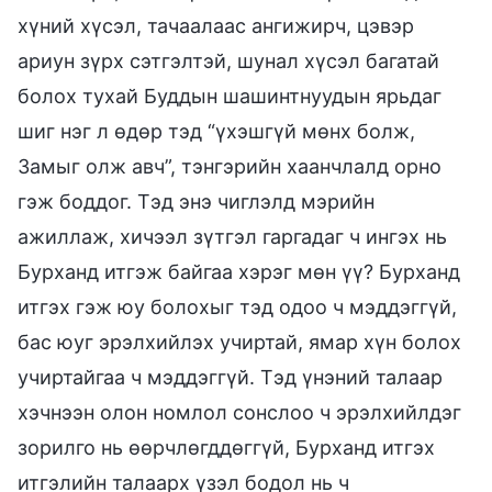
хүний хүсэл, тачаалаас ангижирч, цэвэр
ариун зүрх сэтгэлтэй, шунал хүсэл багатай
болох тухай Буддын шашинтнуудын ярьдаг
шиг нэг л өдөр тэд “үхэшгүй мөнх болж,
Замыг олж авч”, тэнгэрийн хаанчлалд орно
гэж боддог. Тэд энэ чиглэлд мэрийн
ажиллаж, хичээл зүтгэл гаргадаг ч ингэх нь
Бурханд итгэж байгаа хэрэг мөн үү? Бурханд
итгэх гэж юу болохыг тэд одоо ч мэддэггүй,
бас юуг эрэлхийлэх учиртай, ямар хүн болох
учиртайгаа ч мэддэггүй. Тэд үнэний талаар
хэчнээн олон номлол сонслоо ч эрэлхийлдэг
зорилго нь өөрчлөгддөггүй, Бурханд итгэх
итгэлийн талаарх үзэл бодол нь ч