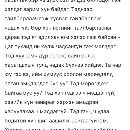
хэлдэг зарим хүн байдаг. Тэднээс
тайлбарлаач гэж хүсвэл тайлбарлаж
чадахгүй. Өөр хэн нэгнийг тайлбарласны
дараа тэд яг адилхан юм хэлэх гэж байсан ч
цаг тухайд нь хэлж чадсангүй гэж мэлздэг.
Тэд хуурамч дүр эсгэж, сайн болж
харагдахын тулд чадах бүхнээ хийдэг. Та нар
юу гэх вэ, ийм хүмүүс хоосон мөрөөдөлд
автан амьдардаг бус уу? Тэд мөрөөдөж
байгаа бус уу? Тэд хэн гэдгээ ч мэддэггүй,
хэвийн хүн чанарыг хэрхэн амьдран
харуулахаа ч мэддэггүй. Тэд ганц ч удаа
бодитой хүн шиг аашилж байгаагүй юм.
Хэрвээ чи юмыг хэрсүү байдлаар хийх биш,