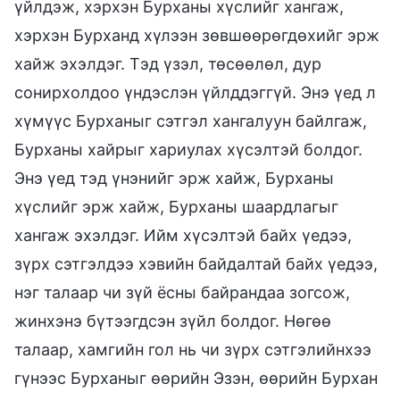
үйлдэж, хэрхэн Бурханы хүслийг хангаж,
хэрхэн Бурханд хүлээн зөвшөөрөгдөхийг эрж
хайж эхэлдэг. Тэд үзэл, төсөөлөл, дур
сонирхолдоо үндэслэн үйлддэггүй. Энэ үед л
хүмүүс Бурханыг сэтгэл хангалуун байлгаж,
Бурханы хайрыг хариулах хүсэлтэй болдог.
Энэ үед тэд үнэнийг эрж хайж, Бурханы
хүслийг эрж хайж, Бурханы шаардлагыг
хангаж эхэлдэг. Ийм хүсэлтэй байх үедээ,
зүрх сэтгэлдээ хэвийн байдалтай байх үедээ,
нэг талаар чи зүй ёсны байрандаа зогсож,
жинхэнэ бүтээгдсэн зүйл болдог. Нөгөө
талаар, хамгийн гол нь чи зүрх сэтгэлийнхээ
гүнээс Бурханыг өөрийн Эзэн, өөрийн Бурхан