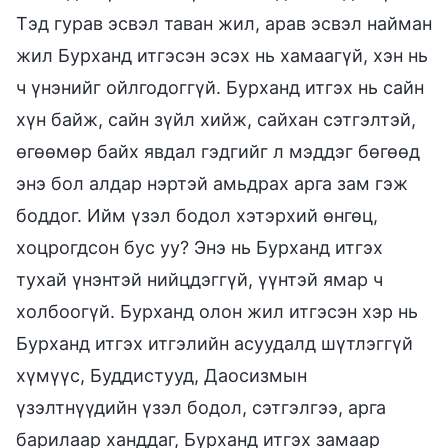
Тэд гурав эсвэл таван жил, арав эсвэл найман
жил Бурханд итгэсэн эсэх нь хамаагүй, хэн нь
ч үнэнийг ойлгодоггүй. Бурханд итгэх нь сайн
хүн байж, сайн зүйл хийж, сайхан сэтгэлтэй,
өгөөмөр байх явдал гэдгийг л мэддэг бөгөөд
энэ бол алдар нэртэй амьдрах арга зам гэж
боддог. Ийм үзэл бодол хэтэрхий өнгөц,
хоцрогдсон бус уу? Энэ нь Бурханд итгэх
тухай үнэнтэй нийцдэггүй, үүнтэй ямар ч
холбоогүй. Бурханд олон жил итгэсэн хэр нь
Бурханд итгэх итгэлийн асуудалд шүтлэггүй
хүмүүс, Буддистууд, Даосизмын
үзэлтнүүдийн үзэл бодол, сэтгэлгээ, арга
барилаар ханддаг, Бурханд итгэх замаар