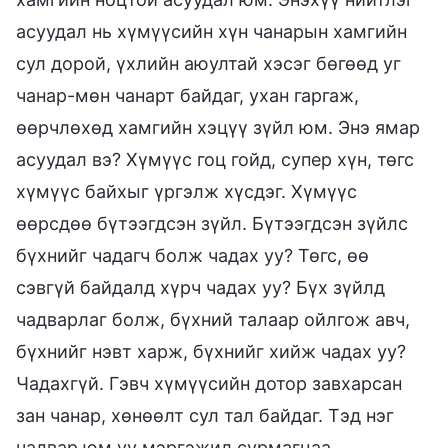
асуудал нь хүмүүсийн хүн чанарын хамгийн
сул дорой, үхлийн аюултай хэсэг бөгөөд уг
чанар-мөн чанарт байдаг, ухан гаргаж,
өөрчлөхөд хамгийн хэцүү зүйл юм. Энэ ямар
асуудал вэ? Хүмүүс гоц гойд, супер хүн, төгс
хүмүүс байхыг үргэлж хүсдэг. Хүмүүс
өөрсдөө бүтээгдсэн зүйл. Бүтээгдсэн зүйлс
бүхнийг чадагч болж чадах уу? Төгс, өө
сэвгүй байдалд хүрч чадах уу? Бүх зүйлд
чадварлаг болж, бүхний талаар ойлгож авч,
бүхнийг нэвт харж, бүхнийг хийж чадах уу?
Чадахгүй. Гэвч хүмүүсийн дотор завхарсан
зан чанар, хөнөөлт сул тал байдаг. Тэд нэг
чадвар юм уу мэргэжил сурмагцаа