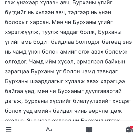
гэж үнэхээр хүлээн авч, Бурханы үгийг
бүгдийг нь хүлээн авч, тэдгээр нь үнэн
болохыг харсан. Мөн чи Бурханы үгийг
хэрэгжүүлж, туулж чаддаг болж, Бурханы
үгийг амь бодит байдлаа болгодог бөгөөд энэ
нь чамд үнэн болон амийг олж авах боломж
олгодог. Чамд ийм хүсэл, эрмэлзэл байхын
зэрэгцээ Бурханы үг болон чамд тавьдаг
Бурханы шаардлагыг хүлээж авах хэрэгцээ
байгаа үед, мөн чи Бурханыг дуулгавартай
дагаж, Бурханы хүслийг биелүүлэхийг хүсдэг
болох үед амийн байдал чинь өөрчлөгдөж
эхэлнэ. Энэ үеэс эхлээд чи Бурханд итгэх
итгэлийн зөв замаар алхах болно.