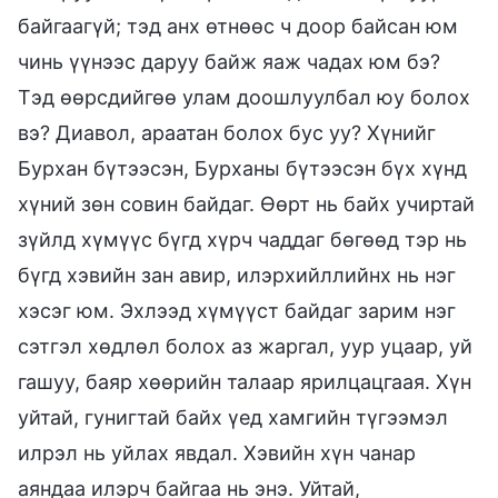
байгаагүй; тэд анх өтнөөс ч доор байсан юм
чинь үүнээс даруу байж яаж чадах юм бэ?
Тэд өөрсдийгөө улам доошлуулбал юу болох
вэ? Диавол, араатан болох бус уу? Хүнийг
Бурхан бүтээсэн, Бурханы бүтээсэн бүх хүнд
хүний зөн совин байдаг. Өөрт нь байх учиртай
зүйлд хүмүүс бүгд хүрч чаддаг бөгөөд тэр нь
бүгд хэвийн зан авир, илэрхийллийнх нь нэг
хэсэг юм. Эхлээд хүмүүст байдаг зарим нэг
сэтгэл хөдлөл болох аз жаргал, уур уцаар, уй
гашуу, баяр хөөрийн талаар ярилцацгаая. Хүн
уйтай, гунигтай байх үед хамгийн түгээмэл
илрэл нь уйлах явдал. Хэвийн хүн чанар
аяндаа илэрч байгаа нь энэ. Уйтай,