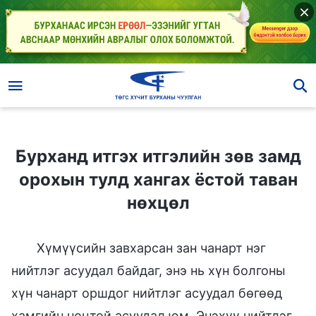
Бурханд итгэх итгэлийн зөв замд орохын тулд хангах ёстой таван нөхцөл
Бурханд итгэх итгэлийн зөв замд
орохын тулд хангах ёстой таван
нөхцөл
Хүмүүсийн завхарсан зан чанарт нэг
нийтлэг асуудал байдаг, энэ нь хүн болгоны
хүн чанарт оршдог нийтлэг асуудал бөгөөд
хамгийн ноцтой асуудал юм. Энэхүү нийтлэг