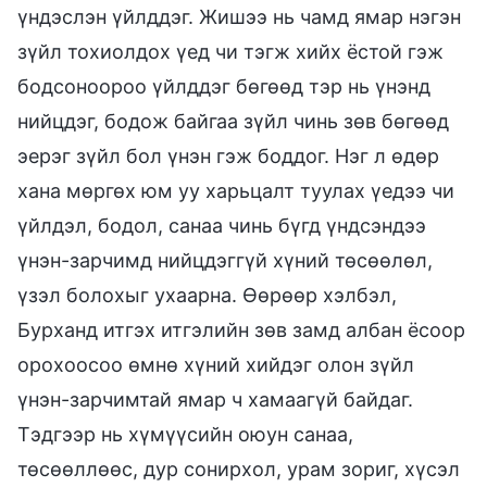
үндэслэн үйлддэг. Жишээ нь чамд ямар нэгэн
зүйл тохиолдох үед чи тэгж хийх ёстой гэж
бодсоноороо үйлддэг бөгөөд тэр нь үнэнд
нийцдэг, бодож байгаа зүйл чинь зөв бөгөөд
эерэг зүйл бол үнэн гэж боддог. Нэг л өдөр
хана мөргөх юм уу харьцалт туулах үедээ чи
үйлдэл, бодол, санаа чинь бүгд үндсэндээ
үнэн-зарчимд нийцдэггүй хүний төсөөлөл,
үзэл болохыг ухаарна. Өөрөөр хэлбэл,
Бурханд итгэх итгэлийн зөв замд албан ёсоор
орохоосоо өмнө хүний хийдэг олон зүйл
үнэн-зарчимтай ямар ч хамаагүй байдаг.
Тэдгээр нь хүмүүсийн оюун санаа,
төсөөллөөс, дур сонирхол, урам зориг, хүсэл