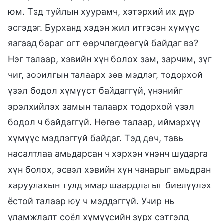
юм. Тэд туйлын хуурамч, хэтэрхий их дүр
эсгэдэг. Бурханд хэдэн жил итгэсэн хүмүүс
яагаад бараг огт өөрчлөгдөөгүй байдаг вэ?
Нэг талаар, хэвийн хүн болох зам, зарчим, зүг
чиг, зорилгын талаарх зөв мэдлэг, тодорхой
үзэл бодол хүмүүст байдаггүй, үнэнийг
эрэлхийлэх замын талаарх тодорхой үзэл
бодол ч байдаггүй. Нөгөө талаар, иймэрхүү
хүмүүс мэдлэггүй байдаг. Тэд дөч, тавь
насалтлаа амьдарсан ч хэрхэн үнэнч шударга
хүн болох, эсвэл хэвийн хүн чанарыг амьдран
харуулахын тулд ямар шаардлагыг биелүүлэх
ёстой талаар юу ч мэддэггүй. Учир нь
уламжлалт соёл хүмүүсийн зүрх сэтгэлд