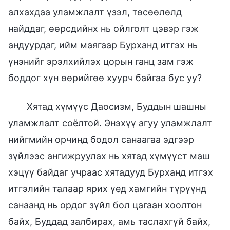
алхахдаа уламжлалт үзэл, төсөөлөлд
найддаг, өөрсдийнх нь ойлголт цэвэр гэж
андуурдаг, ийм маягаар Бурханд итгэх нь
үнэнийг эрэлхийлэх цорын ганц зам гэж
боддог хүн өөрийгөө хуурч байгаа бус уу?
Хятад хүмүүс Даосизм, Буддын шашны
уламжлалт соёлтой. Энэхүү агуу уламжлалт
нийгмийн орчинд бодол санаагаа эдгээр
зүйлээс ангижруулах нь хятад хүмүүст маш
хэцүү байдаг учраас хятадууд Бурханд итгэх
итгэлийн талаар ярих үед хамгийн түрүүнд
санаанд нь ордог зүйл бол цагаан хоолтон
байх, Буддад залбирах, амь таслахгүй байх,