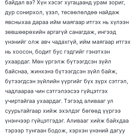
байдал вэ? Хүн хэсэг хугацаанд урам зориг,
дур сонирхол, үзэл, төсөөлөлдөө найдаж
явсныхаа дараа ийм маягаар итгэх нь хүлээн
зөвшөөрөхийн аргагүй санагдаж, ингээд
үнэнийг олж авч чадахгүй, ийм маягаар итгэх
нь хоосон, бодит бус гэдгийг гэнэтхэн
ухаардаг. Мөн үргэлж бүтээгдсэн зүйл
байснаа, жинхэнэ бүтээгдсэн зүйл байж,
бүтээгдсэн зүйлийн үүргийг бүх зүрх сэтгэл,
чадлаараа чин сэтгэлээсээ гүйцэтгэх
учиртайгаа ухаардаг. Тэгээд аливааг ул
суурьтайгаар хийж эхэлдэг бөгөөд үүргээ
үнэнчээр гүйцэтгэдэг. Аливааг хийж байхдаа
тэрээр тунгаан бодож, хэрхэн үнэний дагуу