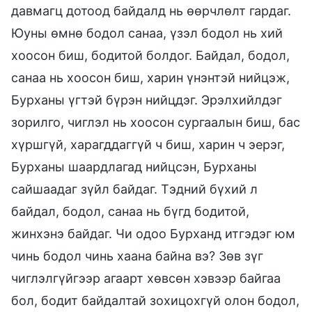
давмагц дотоод байдалд нь өөрчлөлт гардаг.
Юуны өмнө бодол санаа, үзэл бодол нь хий
хоосон биш, бодитой болдог. Байдал, бодол,
санаа нь хоосон биш, харин үнэнтэй нийцэж,
Бурханы үгтэй бүрэн нийцдэг. Эрэлхийлдэг
зорилго, чиглэл нь хоосон сургаалын биш, бас
хүршгүй, харагддаггүй ч биш, харин ч эерэг,
Бурханы шаардлагад нийцсэн, Бурханы
сайшаадаг зүйл байдаг. Тэдний бүхий л
байдал, бодол, санаа нь бүгд бодитой,
жинхэнэ байдаг. Чи одоо Бурханд итгэдэг юм
чинь бодол чинь хаана байна вэ? Зөв зүг
чиглэлгүйгээр агаарт хөвсөн хэвээр байгаа
бол, бодит байдалтай зохицохгүй олон бодол,