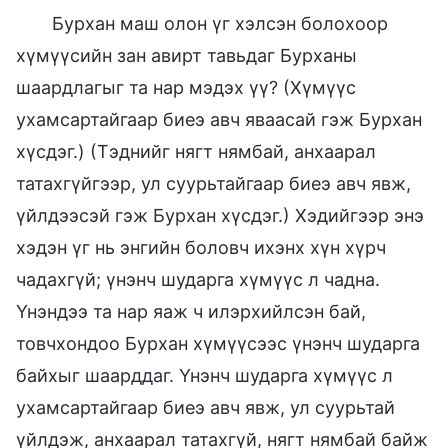
Бурхан маш олон үг хэлсэн болохоор
хүмүүсийн зан авирт тавьдаг Бурханы
шаардлагыг та нар мэдэх үү? (Хүмүүс
ухамсартайгаар биеэ авч яваасай гэж Бурхан
хүсдэг.) (Тэднийг нягт нямбай, анхаарал
татахгүйгээр, ул суурьтайгаар биеэ авч явж,
үйлдээсэй гэж Бурхан хүсдэг.) Хэдийгээр энэ
хэдэн үг нь энгийн боловч ихэнх хүн хүрч
чадахгүй; үнэнч шударга хүмүүс л чадна.
Үнэндээ та нар яаж ч илэрхийлсэн бай,
товчхондоо Бурхан хүмүүсээс үнэнч шударга
байхыг шаарддаг. Үнэнч шударга хүмүүс л
ухамсартайгаар биеэ авч явж, ул суурьтай
үйлдэж, анхаарал татахгүй, нягт нямбай байж