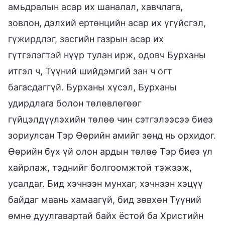
амьдралын асар их шаналал, хавчлага,
зовлон, дэлхий ертөнцийн асар их үгүйсгэл,
гүжирдлэг, засгийн газрын асар их
гүтгэлэгтэй нүүр тулан ирж, одовч Бурханы
итгэл ч, Түүний шийдэмгий зан ч огт
багасдаггүй. Бурханы хүсэл, Бурханы
удирдлага болон төлөвлөгөөг
гүйцэлдүүлэхийн төлөө чин сэтгэлээсээ биеэ
зориулсан Тэр Өөрийн амийг зөнд нь орхидог.
Өөрийн бүх үй олон ардын төлөө Тэр биеэ үл
хайрлаж, тэднийг болгоомжтой тэжээж,
усалдаг. Бид хэчнээн мунхаг, хэчнээн хэцүү
байдаг маань хамаагүй, бид зөвхөн Түүний
өмнө дуулгавартай байх ёстой ба Христийн