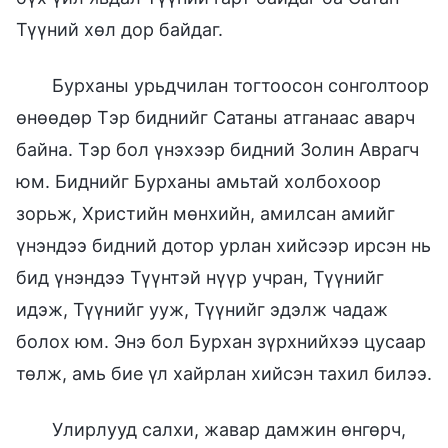
Түүний хөл дор байдаг.
Бурханы урьдчилан тогтоосон сонголтоор
өнөөдөр Тэр биднийг Сатаны атганаас аварч
байна. Тэр бол үнэхээр бидний Золин Аврагч
юм. Биднийг Бурханы амьтай холбохоор
зорьж, Христийн мөнхийн, амилсан амийг
үнэндээ бидний дотор урлан хийсээр ирсэн нь
бид үнэндээ Түүнтэй нүүр учран, Түүнийг
идэж, Түүнийг ууж, Түүнийг эдэлж чадаж
болох юм. Энэ бол Бурхан зүрхнийхээ цусаар
төлж, амь бие үл хайрлан хийсэн тахил билээ.
Улирлууд салхи, жавар дамжин өнгөрч,