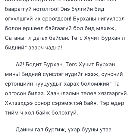
баараггүй нотолгоо! Энэ бүлгийн бид
өгүүлшгүй их ерөөгдсөн! Бурханы нигүүлсэл
болон өршөөл байгаагүй бол бид мөхөж,
Сатаныг л дагах байсан. Төгс Хүчит Бурхан л
биднийг аварч чадна!
Ай! Бодит Бурхан, Төгс Хүчит Бурхан
минь! Бидний сүнслэг нүдийг нээж, сүнсний
ертөнцийн нууцуудыг харах боломжийг Та
олгосон билээ. Хаанчлалын төлөв хязгааргүй.
Хүлээхдээ сонор сэрэмжтэй байя. Тэр өдөр
тийм ч хол байж болохгүй.
Дайны гал бургиж, үхэр бууны утаа