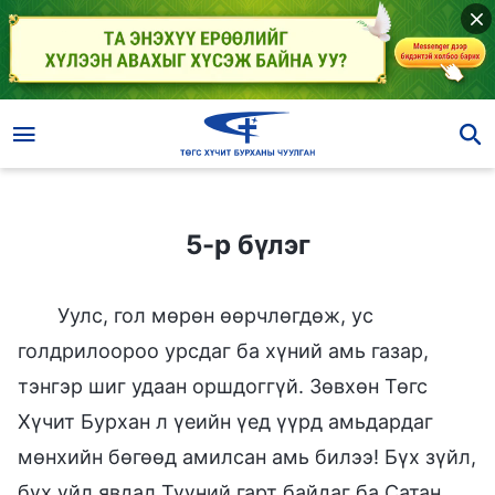
5-р бүлэг
5-р бүлэг
Уулс, гол мөрөн өөрчлөгдөж, ус
голдрилоороо урсдаг ба хүний амь газар,
тэнгэр шиг удаан оршдоггүй. Зөвхөн Төгс
Хүчит Бурхан л үеийн үед үүрд амьдардаг
мөнхийн бөгөөд амилсан амь билээ! Бүх зүйл,
бүх үйл явдал Түүний гарт байдаг ба Сатан