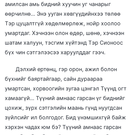
амилсан амь бидний хуучин уг чанарыг
өөрчилнө… Энэ ууган хөвгүүдийнхээ төлөө
Тэр цуцалтгүй хөдөлмөрлөж, нойр хоолоо
умартдаг. Хэчнээн олон өдөр, шөнө, хэчнээн
шатам халуун, тэсгим хүйтэнд Тэр Сионоос
бүх чин сэтгэлээсээ харуулддаг гээч.
Дэлхий ертөнц, гэр орон, ажил болон
бүхнийг баяртайгаар, сайн дураараа
умартсан, хорвоогийн зугаа цэнгэл Түүнд огт
хамаагүй… Түүний амнаас гарсан үг биднийг
цохиж, зүрх сэтгэлийн маань гүнд нуугдсан
зүйлсийг ил болгодог. Бид үнэмшихгүй байж
хэрхэн чадах юм бэ? Түүний амнаас гарсан