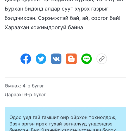
Бурхан бидэнд алдар суут хүрэх газрыг
бэлдчихсэн. Сэрэмжтэй бай, ай, соргог бай!
Хараахан хожимдоогүй байна.
Өмнөх:
4-р бүлэг
Дараах:
6-р бүлэг
Одоо үед гай гамшиг ойр ойрхон тохиолдож,
Эзэн эргэн ирэх тухай зөгнөлүүд үндсэндээ
биелсэн. Бид Эзэнийг хэрхэн угтан авч болох