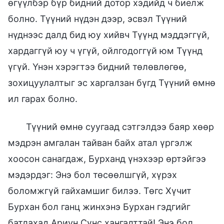
өгүүлбэр бүр бидний дотор хэдийд ч биелж
болно. Түүний нүдэн дээр, эсвэл Түүний
нүднээс далд бид юу хийвч Түүнд мэддэггүй,
хардаггүй юу ч үгүй, ойлгодоггүй юм Түүнд
үгүй. Үнэн хэрэгтээ бидний төлөвлөгөө,
зохицуулалтыг эс харгалзан бүгд Түүний өмнө
ил гарах болно.
Түүний өмнө суугаад сэтгэлдээ баяр хөөр
мэдрэн амгалан тайван байх атал үргэлж
хоосон санагдаж, Бурханд үнэхээр өртэйгээ
мэдэрдэг: Энэ бол төсөөлшгүй, хүрэх
боломжгүй гайхамшиг билээ. Төгс Хүчит
Бурхан бол ганц жинхэнэ Бурхан гэдгийг
батлахад Ариун Сүнс хангалттай! Энэ бол