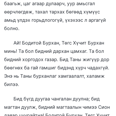
баагьж, цаг агаар дулаарч, уур амьсгал
өөрчлөгдөж, тахал тархах бөгөөд хүмүүс
амьд үлдэх горьдлогогүй, үхэхээс л аргагүй
болно.
Ай! Бодитой Бурхан, Төгс Хүчит Бурхан
минь! Та бол бидний дархан цамхаг. Та бол
бидний хоргодох газар. Бид Таны жигүүр дор
бөөгнөх ба гай гамшиг бидэнд хүрч чадахгүй.
Энэ нь Таны бурханлаг хамгаалалт, халамж
билээ.
Бид бүгд дуугаа чангалан дуулна; бид
магтан дуулж, бидний магтаалын чимээ Сион
даяар цуурайтна! Бодитой Бурхан, Төгс Хүчит