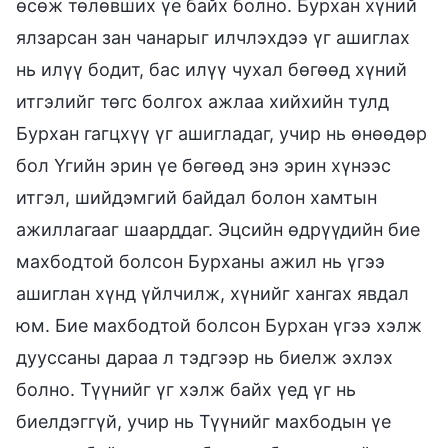
өсөж төлөвших үе байх болно. Бурхан хүний
ялзарсан зан чанарыг илчлэхдээ үг ашиглах
нь илүү бодит, бас илүү чухал бөгөөд хүний
итгэлийг төгс болгох ажлаа хийхийн тулд
Бурхан гагцхүү үг ашигладаг, учир нь өнөөдөр
бол Үгийн эрин үе бөгөөд энэ эрин хүнээс
итгэл, шийдэмгий байдал болон хамтын
ажиллагааг шаарддаг. Эцсийн өдрүүдийн бие
махбодтой болсон Бурханы ажил нь үгээ
ашиглан хүнд үйлчилж, хүнийг хангах явдал
юм. Бие махбодтой болсон Бурхан үгээ хэлж
дууссаны дараа л тэдгээр нь биелж эхлэх
болно. Түүнийг үг хэлж байх үед үг нь
биелдэггүй, учир нь Түүнийг махбодын үе