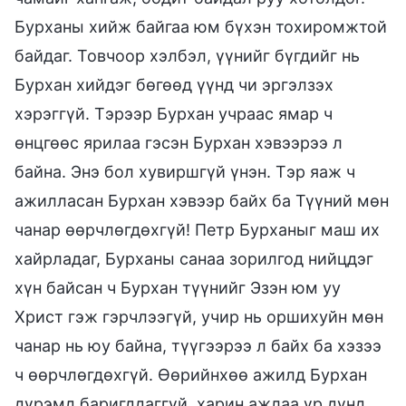
Бурханы хийж байгаа юм бүхэн тохиромжтой
байдаг. Товчоор хэлбэл, үүнийг бүгдийг нь
Бурхан хийдэг бөгөөд үүнд чи эргэлзэх
хэрэггүй. Тэрээр Бурхан учраас ямар ч
өнцгөөс ярилаа гэсэн Бурхан хэвээрээ л
байна. Энэ бол хувиршгүй үнэн. Тэр яаж ч
ажилласан Бурхан хэвээр байх ба Түүний мөн
чанар өөрчлөгдөхгүй! Петр Бурханыг маш их
хайрладаг, Бурханы санаа зорилгод нийцдэг
хүн байсан ч Бурхан түүнийг Эзэн юм уу
Христ гэж гэрчлээгүй, учир нь оршихуйн мөн
чанар нь юу байна, түүгээрээ л байх ба хэзээ
ч өөрчлөгдөхгүй. Өөрийнхөө ажилд Бурхан
дүрэмд баригддаггүй, харин ажлаа үр дүнд