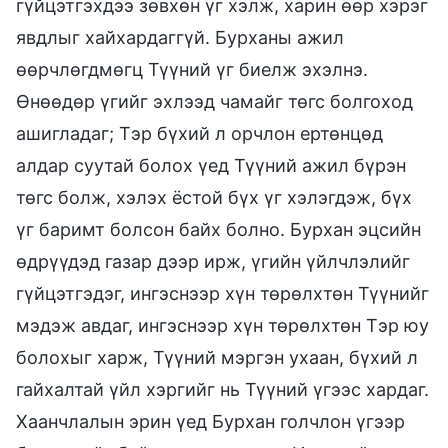
гүйцэтгэхдээ зөвхөн үг хэлж, харин өөр хэрэг
явдлыг хайхардаггүй. Бурханы ажил
өөрчлөгдмөгц Түүний үг биелж эхэлнэ.
Өнөөдөр үгийг эхлээд чамайг төгс болгоход
ашигладаг; Тэр бүхий л орчлон ертөнцөд
алдар суутай болох үед Түүний ажил бүрэн
төгс болж, хэлэх ёстой бүх үг хэлэгдэж, бүх
үг баримт болсон байх болно. Бурхан эцсийн
өдрүүдэд газар дээр ирж, үгийн үйлчлэлийг
гүйцэтгэдэг, ингэснээр хүн төрөлхтөн Түүнийг
мэдэж авдаг, ингэснээр хүн төрөлхтөн Тэр юу
болохыг харж, Түүний мэргэн ухаан, бүхий л
гайхалтай үйл хэргийг нь Түүний үгээс хардаг.
Хаанчлалын эрин үед Бурхан голчлон үгээр