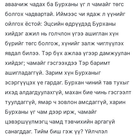
аваачиж чадах ба Бурханы үг л чамайг төгс
болгох чадвартай. Иймээс чи ядаж л үүнийг
ойлгох ёстой: Эцсийн өдрүүдэд Бурханы
хийдэг ажил нь голчлон үгээ ашиглан хүн
бүрийг төгс болгож, хүнийг залж чиглүүлэх
явдал билээ. Тэр бүх ажлаа үгээр дамжуулан
хийдэг; чамайг гэсгээхдээ Тэр баримт
ашигладаггүй. Зарим хүн Бурханыг
эсэргүүцэх үе гардаг. Бурхан чиний тав тухыг
ихэд алдагдуулахгүй, махан бие чинь гэсгээлт
туулдаггүй, ямар ч зовлон амсдаггүй, харин
Бурханы үг чам дээр ирж, чамайг
цэвэршүүлмэгц чамд тэвчихийн аргагүй
санагддаг. Тийм биш гэж үү? Үйлчлэл