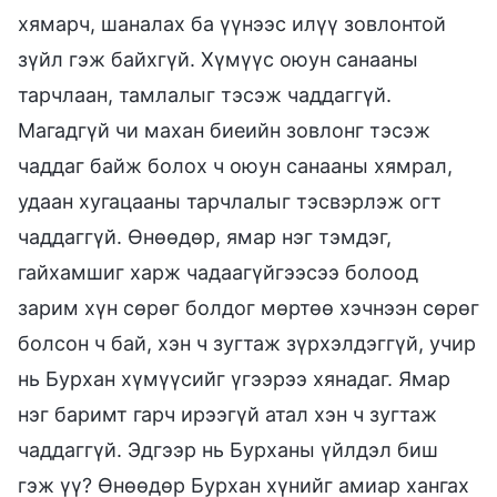
хямарч, шаналах ба үүнээс илүү зовлонтой
зүйл гэж байхгүй. Хүмүүс оюун санааны
тарчлаан, тамлалыг тэсэж чаддаггүй.
Магадгүй чи махан биеийн зовлонг тэсэж
чаддаг байж болох ч оюун санааны хямрал,
удаан хугацааны тарчлалыг тэсвэрлэж огт
чаддаггүй. Өнөөдөр, ямар нэг тэмдэг,
гайхамшиг харж чадаагүйгээсээ болоод
зарим хүн сөрөг болдог мөртөө хэчнээн сөрөг
болсон ч бай, хэн ч зугтаж зүрхэлдэггүй, учир
нь Бурхан хүмүүсийг үгээрээ хянадаг. Ямар
нэг баримт гарч ирээгүй атал хэн ч зугтаж
чаддаггүй. Эдгээр нь Бурханы үйлдэл биш
гэж үү? Өнөөдөр Бурхан хүнийг амиар хангах