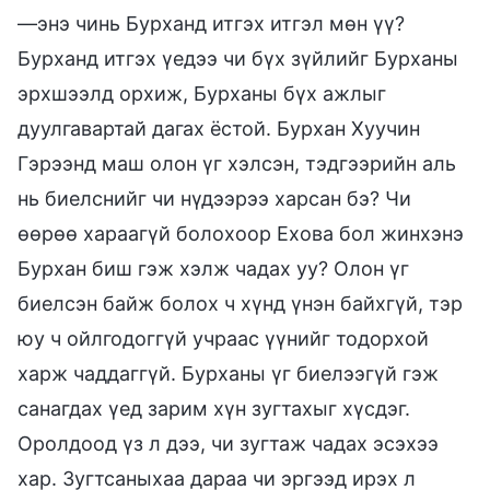
—энэ чинь Бурханд итгэх итгэл мөн үү?
Бурханд итгэх үедээ чи бүх зүйлийг Бурханы
эрхшээлд орхиж, Бурханы бүх ажлыг
дуулгавартай дагах ёстой. Бурхан Хуучин
Гэрээнд маш олон үг хэлсэн, тэдгээрийн аль
нь биелснийг чи нүдээрээ харсан бэ? Чи
өөрөө хараагүй болохоор Ехова бол жинхэнэ
Бурхан биш гэж хэлж чадах уу? Олон үг
биелсэн байж болох ч хүнд үнэн байхгүй, тэр
юу ч ойлгодоггүй учраас үүнийг тодорхой
харж чаддаггүй. Бурханы үг биелээгүй гэж
санагдах үед зарим хүн зугтахыг хүсдэг.
Оролдоод үз л дээ, чи зугтаж чадах эсэхээ
хар. Зугтсаныхаа дараа чи эргээд ирэх л