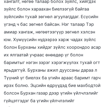
хангалт, нөгөө талаар болох зүйлс, хийгдэх
зүйлс болон хараахан биелээгүй байгаа
зүйлсийн тухай зөгнөл агуулагддаг. Есүсийн
үгэнд ч бас зөгнөл байсан. Нэг талаар Тэр
амиар хангаж, нөгөөтээгүүр зөгнөл хэлсэн
юм. Хүмүүсийн нүдээрээ харж чадах зүйлс
болон Бурханы хийдэг зүйлс хоорондоо асар
их ялгаатай учраас өнөөдөр үг болон
баримтыг нэгэн зэрэг хэрэгжүүлэх тухай огт
ярьдаггүй. Бурханы ажил дууссаны дараа л
Түүний үг биелэх ба үгийн араас баримт гарч
ирэх болно. Эцсийн өдрүүдэд бие махбодтой
болсон Бурхан газар дээр үгийн үйлчлэлийг
гүйцэтгэдэг ба үгийн үйлчлэлийг