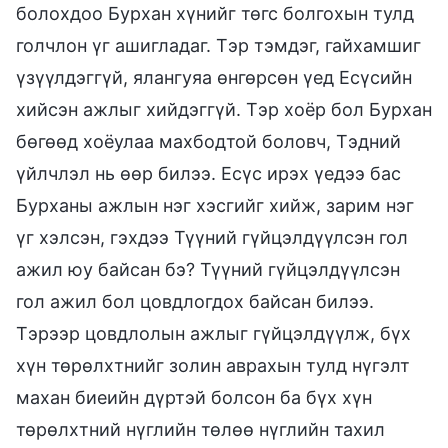
болохдоо Бурхан хүнийг төгс болгохын тулд
голчлон үг ашигладаг. Тэр тэмдэг, гайхамшиг
үзүүлдэггүй, ялангуяа өнгөрсөн үед Есүсийн
хийсэн ажлыг хийдэггүй. Тэр хоёр бол Бурхан
бөгөөд хоёулаа махбодтой боловч, Тэдний
үйлчлэл нь өөр билээ. Есүс ирэх үедээ бас
Бурханы ажлын нэг хэсгийг хийж, зарим нэг
үг хэлсэн, гэхдээ Түүний гүйцэлдүүлсэн гол
ажил юу байсан бэ? Түүний гүйцэлдүүлсэн
гол ажил бол цовдлогдох байсан билээ.
Тэрээр цовдлолын ажлыг гүйцэлдүүлж, бүх
хүн төрөлхтнийг золин аврахын тулд нүгэлт
махан биеийн дүртэй болсон ба бүх хүн
төрөлхтний нүглийн төлөө нүглийн тахил