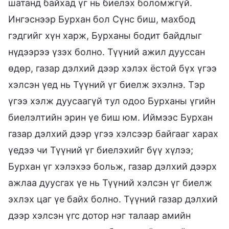
шатанд байхад үг нь биелэх боломжгүй.
Ингэснээр Бурхан бол Сүнс биш, махбод
гэдгийг хүн харж, Бурханы бодит байдлыг
нүдээрээ үзэх болно. Түүний ажил дууссан
өдөр, газар дэлхий дээр хэлэх ёстой бүх үгээ
хэлсэн үед нь Түүний үг биелж эхэлнэ. Тэр
үгээ хэлж дуусаагүй тул одоо Бурханы үгийн
биелэлтийн эрин үе биш юм. Иймээс Бурхан
газар дэлхий дээр үгээ хэлсээр байгааг харах
үедээ чи Түүний үг биелэхийг бүү хүлээ;
Бурхан үг хэлэхээ больж, газар дэлхий дээрх
ажлаа дуусгах үе нь Түүний хэлсэн үг биелж
эхлэх цаг үе байх болно. Түүний газар дэлхий
дээр хэлсэн үгс дотор нэг талаар амийн