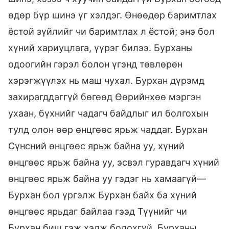
өдөр бүр шинэ үг хэлдэг. Өнөөдөр баримтлах
ёстой зүйлийг чи баримтлах л ёстой; энэ бол
хүний хариуцлага, үүрэг билээ. Бурханы
одоогийн гэрэл болон үгэнд төвлөрөн
хэрэгжүүлэх нь маш чухал. Бурхан дүрэмд
захирагддаггүй бөгөөд Өөрийнхөө мэргэн
ухаан, бүхнийг чадагч байдлыг ил болгохын
тулд олон өөр өнцгөөс ярьж чаддаг. Бурхан
Сүнсний өнцгөөс ярьж байна уу, хүний
өнцгөөс ярьж байна уу, эсвэл гуравдагч хүний
өнцгөөс ярьж байна уу гэдэг нь хамаагүй—
Бурхан бол үргэлж Бурхан байх ба хүний
өнцгөөс ярьдаг байлаа гээд Түүнийг чи
Бурхан биш гэж хэлж болохгүй. Бурханы