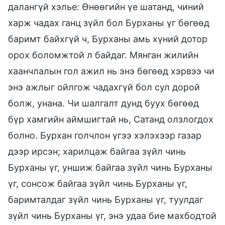
далангүй хэлье: Өнөөгийн үе шатанд, чиний
харж чадах ганц зүйл бол Бурханы үг бөгөөд
баримт байхгүй ч, Бурханы амь хүний дотор
орох боломжтой л байдаг. Мянган жилийн
хаанчлалын гол ажил нь энэ бөгөөд хэрвээ чи
энэ ажлыг ойлгож чадахгүй бол сул дорой
болж, унана. Чи шалгалт дунд буух бөгөөд
бүр хамгийн аймшигтай нь, Сатанд олзлогдох
болно. Бурхан голчлон үгээ хэлэхээр газар
дээр ирсэн; харилцаж байгаа зүйл чинь
Бурханы үг, уншиж байгаа зүйл чинь Бурханы
үг, сонсож байгаа зүйл чинь Бурханы үг,
баримталдаг зүйл чинь Бурханы үг, туулдаг
зүйл чинь Бурханы үг, энэ удаа бие махбодтой