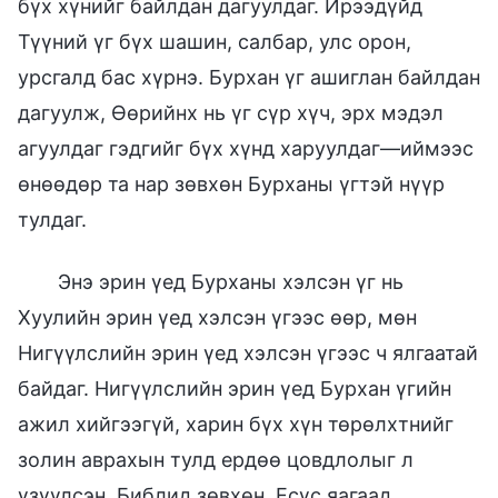
бүх хүнийг байлдан дагуулдаг. Ирээдүйд
Түүний үг бүх шашин, салбар, улс орон,
урсгалд бас хүрнэ. Бурхан үг ашиглан байлдан
дагуулж, Өөрийнх нь үг сүр хүч, эрх мэдэл
агуулдаг гэдгийг бүх хүнд харуулдаг—иймээс
өнөөдөр та нар зөвхөн Бурханы үгтэй нүүр
тулдаг.
Энэ эрин үед Бурханы хэлсэн үг нь
Хуулийн эрин үед хэлсэн үгээс өөр, мөн
Нигүүлслийн эрин үед хэлсэн үгээс ч ялгаатай
байдаг. Нигүүлслийн эрин үед Бурхан үгийн
ажил хийгээгүй, харин бүх хүн төрөлхтнийг
золин аврахын тулд ердөө цовдлолыг л
үзүүлсэн. Библид зөвхөн, Есүс яагаад