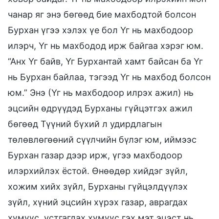
чанар яг энэ бөгөөд бие махбодтой болсон
Бурхан үгээ хэлэх үе бол Үг нь махбодоор
илэрч, Үг нь махбодод ирж байгаа хэрэг юм.
“Анх Үг байв, Үг Бурхантай хамт байсан ба Үг
нь Бурхан байлаа, тэгээд Үг нь махбод болсон
юм.” Энэ (Үг нь махбодоор илрэх ажил) нь
эцсийн өдрүүдэд Бурханы гүйцэтгэх ажил
бөгөөд Түүний бүхий л удирдлагын
төлөвлөгөөний сүүлчийн бүлэг юм, иймээс
Бурхан газар дээр ирж, үгээ махбодоор
илэрхийлэх ёстой. Өнөөдөр хийдэг зүйл,
хожим хийх зүйл, Бурханы гүйцэлдүүлэх
зүйл, хүний эцсийн хүрэх газар, аврагдах
хүмүүс, устгагдах хүмүүс гэх мэт эцэст нь