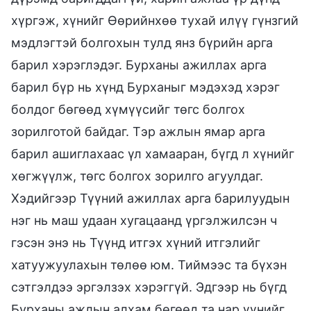
хүргэж, хүнийг Өөрийнхөө тухай илүү гүнзгий
мэдлэгтэй болгохын тулд янз бүрийн арга
барил хэрэглэдэг. Бурханы ажиллах арга
барил бүр нь хүнд Бурханыг мэдэхэд хэрэг
болдог бөгөөд хүмүүсийг төгс болгох
зорилготой байдаг. Тэр ажлын ямар арга
барил ашиглахаас үл хамааран, бүгд л хүнийг
хөгжүүлж, төгс болгох зорилго агуулдаг.
Хэдийгээр Түүний ажиллах арга барилуудын
нэг нь маш удаан хугацаанд үргэлжилсэн ч
гэсэн энэ нь Түүнд итгэх хүний итгэлийг
хатуужуулахын төлөө юм. Тиймээс та бүхэн
сэтгэлдээ эргэлзэх хэрэггүй. Эдгээр нь бүгд
Бурханы ажлын алхам бөгөөд та нар үүнийг