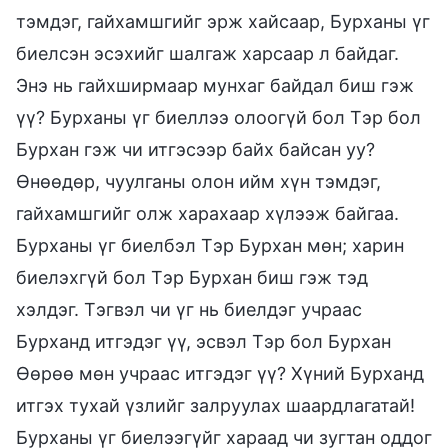
тэмдэг, гайхамшгийг эрж хайсаар, Бурханы үг
биелсэн эсэхийг шалгаж харсаар л байдаг.
Энэ нь гайхширмаар мунхаг байдал биш гэж
үү? Бурханы үг биеллээ олоогүй бол Тэр бол
Бурхан гэж чи итгэсээр байх байсан уу?
Өнөөдөр, чуулганы олон ийм хүн тэмдэг,
гайхамшгийг олж харахаар хүлээж байгаа.
Бурханы үг биелбэл Тэр Бурхан мөн; харин
биелэхгүй бол Тэр Бурхан биш гэж тэд
хэлдэг. Тэгвэл чи үг нь биелдэг учраас
Бурханд итгэдэг үү, эсвэл Тэр бол Бурхан
Өөрөө мөн учраас итгэдэг үү? Хүний Бурханд
итгэх тухай үзлийг залруулах шаардлагатай!
Бурханы үг биелээгүйг хараад чи зугтан оддог