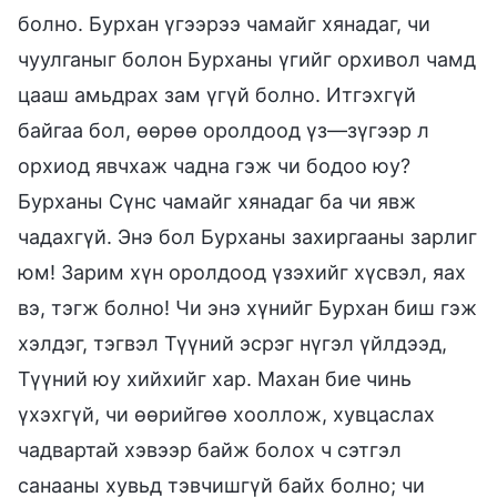
болно. Бурхан үгээрээ чамайг хянадаг, чи
чуулганыг болон Бурханы үгийг орхивол чамд
цааш амьдрах зам үгүй болно. Итгэхгүй
байгаа бол, өөрөө оролдоод үз—зүгээр л
орхиод явчхаж чадна гэж чи бодоо юу?
Бурханы Сүнс чамайг хянадаг ба чи явж
чадахгүй. Энэ бол Бурханы захиргааны зарлиг
юм! Зарим хүн оролдоод үзэхийг хүсвэл, яах
вэ, тэгж болно! Чи энэ хүнийг Бурхан биш гэж
хэлдэг, тэгвэл Түүний эсрэг нүгэл үйлдээд,
Түүний юу хийхийг хар. Махан бие чинь
үхэхгүй, чи өөрийгөө хооллож, хувцаслах
чадвартай хэвээр байж болох ч сэтгэл
санааны хувьд тэвчишгүй байх болно; чи