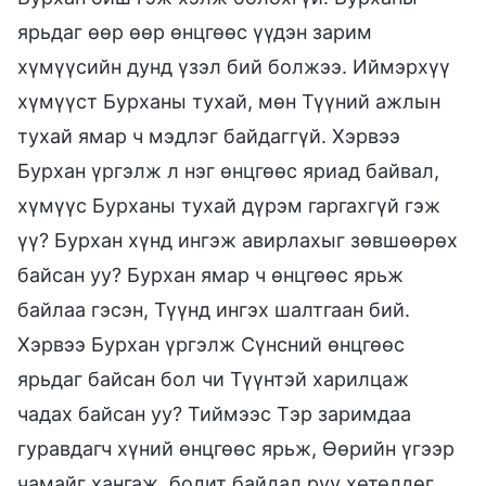
ярьдаг өөр өөр өнцгөөс үүдэн зарим
хүмүүсийн дунд үзэл бий болжээ. Иймэрхүү
хүмүүст Бурханы тухай, мөн Түүний ажлын
тухай ямар ч мэдлэг байдаггүй. Хэрвээ
Бурхан үргэлж л нэг өнцгөөс яриад байвал,
хүмүүс Бурханы тухай дүрэм гаргахгүй гэж
үү? Бурхан хүнд ингэж авирлахыг зөвшөөрөх
байсан уу? Бурхан ямар ч өнцгөөс ярьж
байлаа гэсэн, Түүнд ингэх шалтгаан бий.
Хэрвээ Бурхан үргэлж Сүнсний өнцгөөс
ярьдаг байсан бол чи Түүнтэй харилцаж
чадах байсан уу? Тиймээс Тэр заримдаа
гуравдагч хүний өнцгөөс ярьж, Өөрийн үгээр
чамайг хангаж, бодит байдал руу хөтөлдөг.