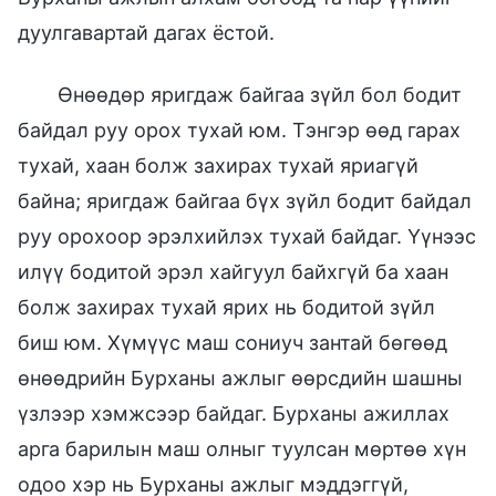
дуулгавартай дагах ёстой.
Өнөөдөр яригдаж байгаа зүйл бол бодит
байдал руу орох тухай юм. Тэнгэр өөд гарах
тухай, хаан болж захирах тухай яриагүй
байна; яригдаж байгаа бүх зүйл бодит байдал
руу орохоор эрэлхийлэх тухай байдаг. Үүнээс
илүү бодитой эрэл хайгуул байхгүй ба хаан
болж захирах тухай ярих нь бодитой зүйл
биш юм. Хүмүүс маш сониуч зантай бөгөөд
өнөөдрийн Бурханы ажлыг өөрсдийн шашны
үзлээр хэмжсээр байдаг. Бурханы ажиллах
арга барилын маш олныг туулсан мөртөө хүн
одоо хэр нь Бурханы ажлыг мэддэггүй,