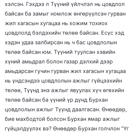
хэлсэн. Гэхдээ л Түүний үйлчлэл нь цовдлол
байсан ба замыг номлож өнгөрүүлсэн гурван
жил хагасын хугацаа нь хожим тохиох
цовдлолд бэлдэхийн төлөө байсан. Есүс хэд
хэдэн удаа залбирсан нь ч бас цовдлолын
төлөө байсан юм. Түүний туулсан хэвийн
хүний амьдрал болон газар дэлхий дээр
амьдарсан гучин гурван жил хагасын хугацаа
нь үндсэндээ цовдлолын ажлыг гүйцээхийн
төлөө, Түүнд энэ ажлыг явуулах хүч өгөхийн
төлөө байсан ба үүний үр дүнд Бурхан
цовдлолын ажлыг Түүнд даалгасан. Өнөөдөр,
бие махбодтой болсон Бурхан ямар ажлыг
гүйцэлдүүлэх вэ? Өнөөдөр Бурхан голчлон “Үг