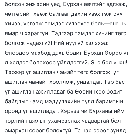
болсон энэ эрин үед, Бурхан өвчтэйг эдгээж,
чөтгөрийг хөөж байгааг дахин үзэх гэж бүү
хичээ, үргэлж тэмдэг хүлээхээ боль—энэ нь
ямар ч хэрэггүй! Тэдгээр тэмдэг хүнийг төгс
болгож чадахгүй! Ний нуугүй хэлэхэд:
Өнөөдөр махбод дахь бодит Бурхан Өөрөө үг
л хэлдэг болохоос үйлддэггүй. Энэ бол үнэн!
Тэрээр үг ашиглан чамайг төгс болгож, үг
ашиглан чамайг хооллож, ундалдаг. Тэр бас
үг ашиглан ажилладаг ба Өөрийнхөө бодит
байдлыг чамд мэдүүлэхийн тулд баримтын
оронд үг ашигладаг. Хэрвээ чи Бурханы ийм
төрлийн ажлыг ухамсарлах чадвартай бол
амархан сөрөг болохгүй. Та нар сөрөг зүйлд