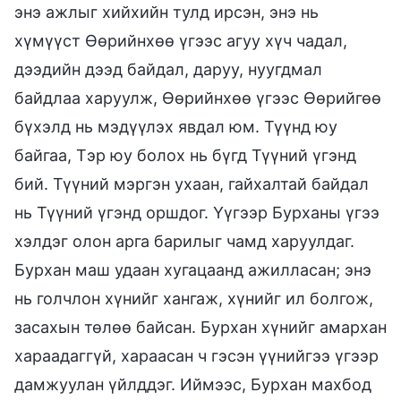
энэ ажлыг хийхийн тулд ирсэн, энэ нь
хүмүүст Өөрийнхөө үгээс агуу хүч чадал,
дээдийн дээд байдал, даруу, нуугдмал
байдлаа харуулж, Өөрийнхөө үгээс Өөрийгөө
бүхэлд нь мэдүүлэх явдал юм. Түүнд юу
байгаа, Тэр юу болох нь бүгд Түүний үгэнд
бий. Түүний мэргэн ухаан, гайхалтай байдал
нь Түүний үгэнд оршдог. Үүгээр Бурханы үгээ
хэлдэг олон арга барилыг чамд харуулдаг.
Бурхан маш удаан хугацаанд ажилласан; энэ
нь голчлон хүнийг хангаж, хүнийг ил болгож,
засахын төлөө байсан. Бурхан хүнийг амархан
хараадаггүй, хараасан ч гэсэн үүнийгээ үгээр
дамжуулан үйлддэг. Иймээс, Бурхан махбод