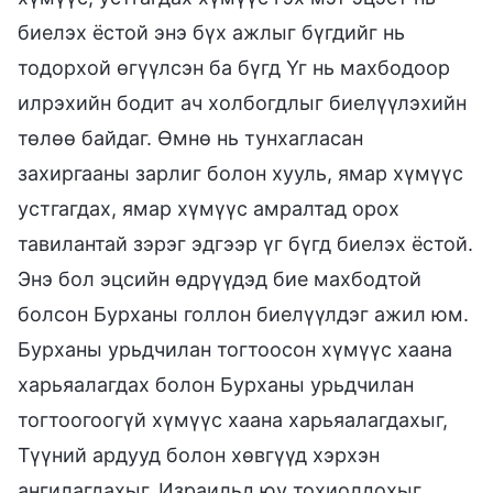
биелэх ёстой энэ бүх ажлыг бүгдийг нь
тодорхой өгүүлсэн ба бүгд Үг нь махбодоор
илрэхийн бодит ач холбогдлыг биелүүлэхийн
төлөө байдаг. Өмнө нь тунхагласан
захиргааны зарлиг болон хууль, ямар хүмүүс
устгагдах, ямар хүмүүс амралтад орох
тавилантай зэрэг эдгээр үг бүгд биелэх ёстой.
Энэ бол эцсийн өдрүүдэд бие махбодтой
болсон Бурханы голлон биелүүлдэг ажил юм.
Бурханы урьдчилан тогтоосон хүмүүс хаана
харьяалагдах болон Бурханы урьдчилан
тогтоогоогүй хүмүүс хаана харьяалагдахыг,
Түүний ардууд болон хөвгүүд хэрхэн
ангилагдахыг, Израильд юу тохиолдохыг,