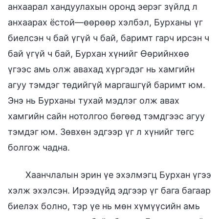
анхаарал хандуулахын оронд эерэг зүйлд л
анхаарах ёстой—өөрөөр хэлбэл, Бурханы үг
биелсэн ч бай үгүй ч бай, баримт гарч ирсэн ч
бай үгүй ч бай, Бурхан хүнийг Өөрийнхөө
үгээс амь олж авахад хүргэдэг нь хамгийн
агуу тэмдэг төдийгүй маргашгүй баримт юм.
Энэ нь Бурханы тухай мэдлэг олж авах
хамгийн сайн нотолгоо бөгөөд тэмдгээс агуу
тэмдэг юм. Зөвхөн эдгээр үг л хүнийг төгс
болгож чадна.
Хаанчлалын эрин үе эхэлмэгц Бурхан үгээ
хэлж эхэлсэн. Ирээдүйд эдгээр үг бага багаар
биелэх болно, тэр үе нь мөн хүмүүсийн амь