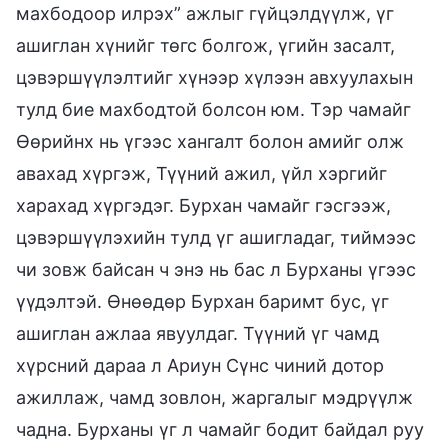
махбодоор илрэх” ажлыг гүйцэлдүүлж, үг
ашиглан хүнийг төгс болгож, үгийн засалт,
цэвэршүүлэлтийг хүнээр хүлээн авхуулахын
тулд бие махбодтой болсон юм. Тэр чамайг
Өөрийнх нь үгээс хангалт болон амийг олж
авахад хүргэж, Түүний ажил, үйл хэргийг
харахад хүргэдэг. Бурхан чамайг гэсгээж,
цэвэршүүлэхийн тулд үг ашигладаг, тиймээс
чи зовж байсан ч энэ нь бас л Бурханы үгээс
үүдэлтэй. Өнөөдөр Бурхан баримт бус, үг
ашиглан ажлаа явуулдаг. Түүний үг чамд
хүрсний дараа л Ариун Сүнс чиний дотор
ажиллаж, чамд зовлон, жаргалыг мэдрүүлж
чадна. Бурханы үг л чамайг бодит байдал руу