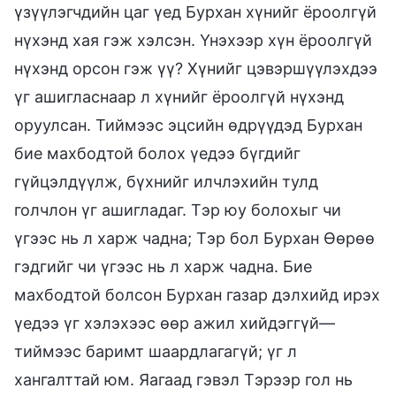
үзүүлэгчдийн цаг үед Бурхан хүнийг ёроолгүй
нүхэнд хая гэж хэлсэн. Үнэхээр хүн ёроолгүй
нүхэнд орсон гэж үү? Хүнийг цэвэршүүлэхдээ
үг ашигласнаар л хүнийг ёроолгүй нүхэнд
оруулсан. Тиймээс эцсийн өдрүүдэд Бурхан
бие махбодтой болох үедээ бүгдийг
гүйцэлдүүлж, бүхнийг илчлэхийн тулд
голчлон үг ашигладаг. Тэр юу болохыг чи
үгээс нь л харж чадна; Тэр бол Бурхан Өөрөө
гэдгийг чи үгээс нь л харж чадна. Бие
махбодтой болсон Бурхан газар дэлхийд ирэх
үедээ үг хэлэхээс өөр ажил хийдэггүй—
тиймээс баримт шаардлагагүй; үг л
хангалттай юм. Яагаад гэвэл Тэрээр гол нь