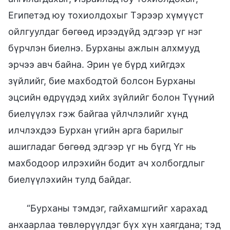
Египетэд юу тохиолдохыг Тэрээр хүмүүст
ойлгуулдаг бөгөөд ирээдүйд эдгээр үг нэг
бүрчлэн биелнэ. Бурханы ажлын алхмууд
эрчээ авч байна. Эрин үе бүрд хийгдэх
зүйлийг, бие махбодтой болсон Бурханы
эцсийн өдрүүдэд хийх зүйлийг болон Түүний
биелүүлэх гэж байгаа үйлчлэлийг хүнд
илчлэхдээ Бурхан үгийн арга барилыг
ашигладаг бөгөөд эдгээр үг нь бүгд Үг нь
махбодоор илрэхийн бодит ач холбогдлыг
биелүүлэхийн тулд байдаг.
“Бурханы тэмдэг, гайхамшгийг харахад
анхаарлаа төвлөрүүлдэг бүх хүн хаягдана; тэд