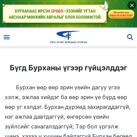
Бүгд Бурханы үгээр гүйцэлддэг
Бүгд Бурханы үгээр гүйцэлддэг
Бурхан өөр өөр эрин үеийн дагуу үгээ
хэлж, ажлаа хийдэг ба өөр эрин үе бүрд өөр
өөр үг хэлдэг. Бурхан дүрэмд захирагддаггүй,
нэг ажлаа давтдаггүй, өнгөрсөн үеийн
зүйлсийг санагалздаггүй; Тэр бол үргэлж
шинэ, хэзээ ч хуучин байдаггүй Бурхан бөгөөд