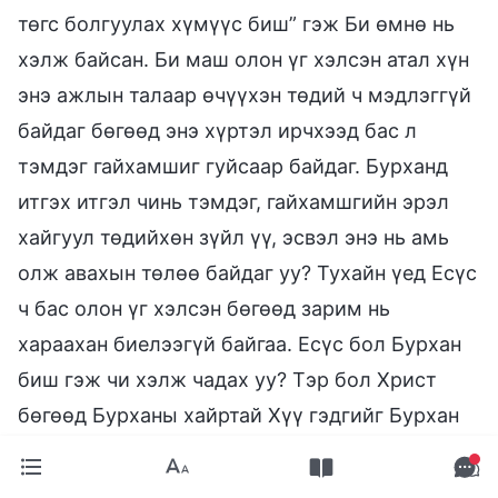
төгс болгуулах хүмүүс биш” гэж Би өмнө нь
хэлж байсан. Би маш олон үг хэлсэн атал хүн
энэ ажлын талаар өчүүхэн төдий ч мэдлэггүй
байдаг бөгөөд энэ хүртэл ирчхээд бас л
тэмдэг гайхамшиг гуйсаар байдаг. Бурханд
итгэх итгэл чинь тэмдэг, гайхамшгийн эрэл
хайгуул төдийхөн зүйл үү, эсвэл энэ нь амь
олж авахын төлөө байдаг уу? Тухайн үед Есүс
ч бас олон үг хэлсэн бөгөөд зарим нь
хараахан биелээгүй байгаа. Есүс бол Бурхан
биш гэж чи хэлж чадах уу? Тэр бол Христ
бөгөөд Бурханы хайртай Хүү гэдгийг Бурхан
гэрчилсэн. Чи үүнийг үгүйсгэж чадах уу?
Өнөөдөр, Бурхан зөвхөн үг хэлдэг тул хэрвээ