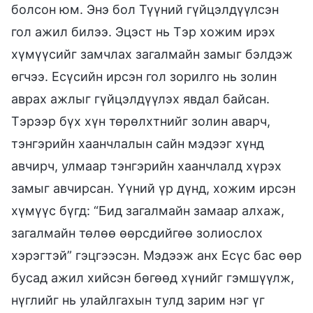
болсон юм. Энэ бол Түүний гүйцэлдүүлсэн
гол ажил билээ. Эцэст нь Тэр хожим ирэх
хүмүүсийг замчлах загалмайн замыг бэлдэж
өгчээ. Есүсийн ирсэн гол зорилго нь золин
аврах ажлыг гүйцэлдүүлэх явдал байсан.
Тэрээр бүх хүн төрөлхтнийг золин аварч,
тэнгэрийн хаанчлалын сайн мэдээг хүнд
авчирч, улмаар тэнгэрийн хаанчлалд хүрэх
замыг авчирсан. Үүний үр дүнд, хожим ирсэн
хүмүүс бүгд: “Бид загалмайн замаар алхаж,
загалмайн төлөө өөрсдийгөө золиослох
хэрэгтэй” гэцгээсэн. Мэдээж анх Есүс бас өөр
бусад ажил хийсэн бөгөөд хүнийг гэмшүүлж,
нүглийг нь улайлгахын тулд зарим нэг үг