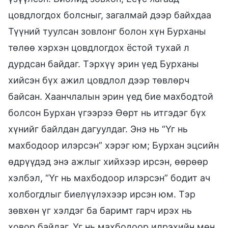
цовдлогдох болсныг, загалмай дээр байхдаа
Түүний туулсан зовлонг болон хүн Бурханы
төлөө хэрхэн цовдлогдох ёстой тухай л
дурдсан байдаг. Тэрхүү эрин үед Бурханы
хийсэн бүх ажил цовдлол дээр төвлөрч
байсан. Хаанчлалын эрин үед бие махбодтой
болсон Бурхан үгээрээ Өөрт нь итгэдэг бүх
хүнийг байлдан дагуулдаг. Энэ нь “Үг нь
махбодоор илэрсэн” хэрэг юм; Бурхан эцсийн
өдрүүдэд энэ ажлыг хийхээр ирсэн, өөрөөр
хэлбэл, “Үг нь махбодоор илэрсэн” бодит ач
холбогдлыг биелүүлэхээр ирсэн юм. Тэр
зөвхөн үг хэлдэг ба баримт гарч ирэх нь
ховор байдаг. Үг нь махбодоор илрэхийн мөн