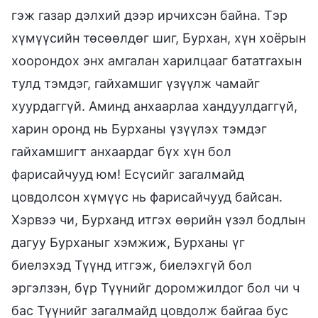
гэж газар дэлхий дээр ирчихсэн байна. Тэр
хүмүүсийн төсөөлдөг шиг, Бурхан, хүн хоёрын
хоорондох энх амгалан харилцааг бататгахын
тулд тэмдэг, гайхамшиг үзүүлж чамайг
хуурдаггүй. Аминд анхаарлаа хандуулдаггүй,
харин оронд нь Бурханы үзүүлэх тэмдэг
гайхамшигт анхаардаг бүх хүн бол
фарисайчууд юм! Есүсийг загалмайд
цовдолсон хүмүүс нь фарисайчууд байсан.
Хэрвээ чи, Бурханд итгэх өөрийн үзэл бодлын
дагуу Бурханыг хэмжиж, Бурханы үг
биелэхэд Түүнд итгэж, биелэхгүй бол
эргэлзэн, бүр Түүнийг доромжилдог бол чи ч
бас Түүнийг загалмайд цовдолж байгаа бус