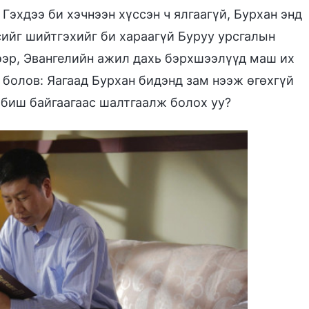
Гэхдээ би хэчнээн хүссэн ч ялгаагүй, Бурхан энд
ийг шийтгэхийг би хараагүй Буруу урсгалын
ээр, Эвангелийн ажил дахь бэрхшээлүүд маш их
 болов: Яагаад Бурхан бидэнд зам нээж өгөхгүй
й биш байгаагаас шалтгаалж болох уу?