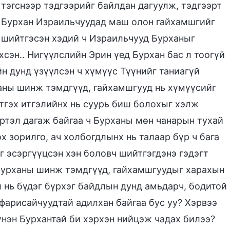
тэгснээр тэдгээрийг байлдан дагуулж, тэдгээрт
 Бурхан Израильчуудад маш олон гайхамшгийг
 шийтгэсэн хэдий ч Израильчууд Бурханыг
хсэн.. Нигүүлслийн Эрин үед Бурхан бас л тоогүй
 дунд үзүүлсэн ч хүмүүс Түүнийг таниагүй
ханы шинж тэмдгүүд, гайхамшгууд нь хүмүүсийг
тгэх итгэлийнх нь суурь биш болохыг хэлж
үртэл дагаж байгаа ч Бурханы мөн чанарын тухай
х зорилго, ач холбогдлынх нь талаар бүр ч бага
г эсэргүүцсэн хэн боловч шийтгэгдэнэ гэдэгт
 Бурханы шинж тэмдгүүд, гайхамшгуудыг харахын
 нь бүдэг бүрхэг байдлын дунд амьдарч, бодитой
 фарисайчуудтай адилхан байгаа бус уу? Хэрвээ
нэн Бурхантай би хэрхэн нийцэж чадах билээ?