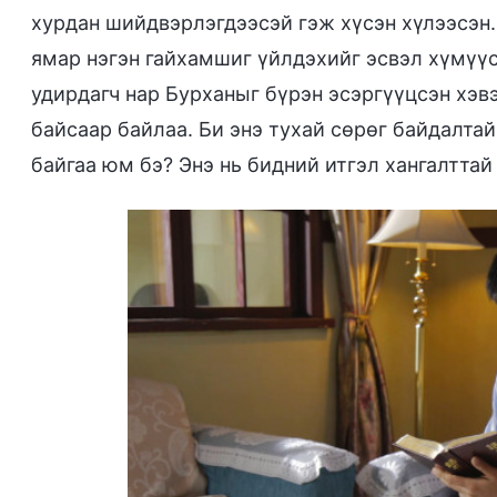
хурдан шийдвэрлэгдээсэй гэж хүсэн хүлээсэн. 
ямар нэгэн гайхамшиг үйлдэхийг эсвэл хүмүүс
удирдагч нар Бурханыг бүрэн эсэргүүцсэн хэв
байсаар байлаа. Би энэ тухай сөрөг байдалтай
байгаа юм бэ? Энэ нь бидний итгэл хангалтта