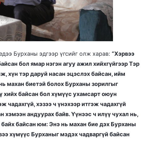
едээ Бурханы эдгээр үгсийг олж харав:
“Хэрвээ
байсан бол ямар нэгэн агуу ажил хийхгүйгээр Тэр
ж, хүн тэр даруй насан эцэслэх байсан, ийм
э нь махан биетэй болох Бурханы зорилгыг
ү хийх байсан бол хүмүүс ухамсарт оюун
ж чадахгүй, хэзээ ч үнэхээр итгэж чадахгүй
 хэмээн андуурах байв. Үүнээс ч илүү чухал нь,
 байх байсан юм: Энэ нь махан бие дэх Бурханы
рвээ хүмүүс Бурханыг мэдэх чадваргүй байсан