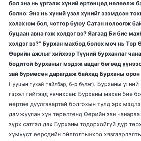
бол энэ нь үргэлж хүний ертөнцөд нөлөөлж ба
болно: Энэ нь хүний үзэл хүнийг эзэмдсэн то
хэлэх юм бол, чөтгөр буюу Сатан нөлөөлж бай
буцаан авна гэж хэлдэг вэ? Яагаад Би бие мах
хэлдэг вэ?” Бурхан махбод болох мөч нь Тэр 
Өөрийн ажлыг хийхээр Түүний бурханлаг чана
бодитой Бурханыг мэдэж авдаг бөгөөд үүнээс
зай бүрмөсөн дарагдаж байхад Бурханы орон 
. Бурханы үгний
Нууцын тухай тайлбар, 6-р бүлэг)
гэрэл гийгээд явчихсан: Бурханы махан бие б
өөртөө дуулгавартай болгохын тулд эрх мэдлэ
дамжуулан хүн төрөлтөнд Өөрийн зан чанараа 
зүрх сэтгэл дэх Бурханы тодорхойгүй дүр төрх
хүмүүст өөрсдийн ойлголтынхоо хязгаарлалтыг