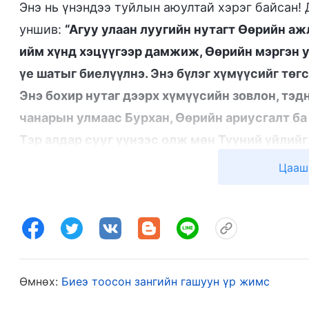
Энэ нь үнэндээ туйлын аюултай хэрэг байсан! 
уншив:
“Агуу улаан луугийн нутагт Өөрийн аж
ийм хүнд хэцүүгээр дамжиж, Өөрийн мэргэн у
үе шатыг биелүүлнэ. Энэ бүлэг хүмүүсийг төг
Энэ бохир нутаг дээрх хүмүүсийн зовлон, тэд
чанарын улмаас Бурхан, Өөрийн ариусгалт ба
Тэр алдар сууг үүнээс олж мөн Түүний үйлийг 
бүлэг хүмүүсийн төлөө Бурханы гаргасан бүх
Цааш
Бурхан Өөрийг нь эсэргүүцдэг хүмүүсээр л д
болно. Тиймээс зөвхөн ингэж хийснээр л Бурх
зөвхөн бохир газарт байгаа хүмүүс л Бурханы 
Бурханы агуу хүч чадалд чухал байр суурийг 
газарт, үүн дотор амьдарч байгаа хүмүүсээс о
Өмнөх:
Биеэ тоосон зангийн гашуун үр жимс
Энэ нь Есүсийн ажлын үе шаттай яг адилхан; 