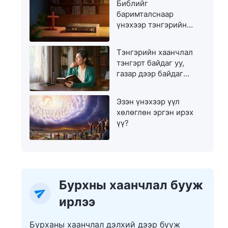
Библийг
баримталснаар
үнэхээр тэнгэрийн
хаанчлалд орж чадах
уу?
Тэнгэрийн хаанчлал
тэнгэрт байдаг уу,
газар дээр байдаг
уу?
Эзэн үнэхээр үүл
хөлөглөн эргэн ирэх
үү?
Бурхны хаанчлал бууж
ирлээ
Бурханы хаанчлал дэлхий дээр бууж