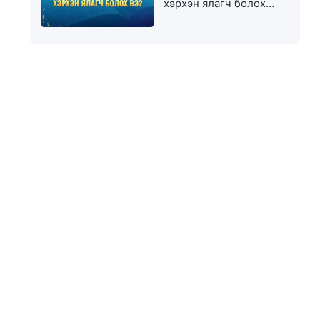
хэрхэн ялагч болох
вэ?