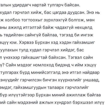
алын удирдагч нартай тулгарч байсан.
худал гэрчлэл хийж, бас цагдаа дуудсан. Энэ нь
ж холбоо тогтоохыг зүрхлэхгүй болгож, мөн
ханы ажилд итгэлтэй байж чадахгүй нөхцөлд
ь төдийлөн сайнгүй байлаа, тэгээд би ингэж
эцүү юм. Хэрвээ Бурхан хэд хэдэн гайхамшиг
уулахын тулд худал гэрчлэл хийдэг, бас
л үнэхээр гайхашигтай байхсан. Тэгвэл сайн
үү? Сайн мэдээг номлоход бидэнд ч ийм хэцүү
тулгарах бүрд минийсэтгэлд энэ итгэл найдвар
энүүдийг гэрчилсэн бичгэн хүүрнэлийг уншаад,
мдэг, гайхамшгуудын талаарх гэрчлэлийг
и бүр илүүтэйгээр Бурхан миний ажиллаж байгаа
дний сайн мэдээний ажлын хүндрэл бэрхшээл илүү