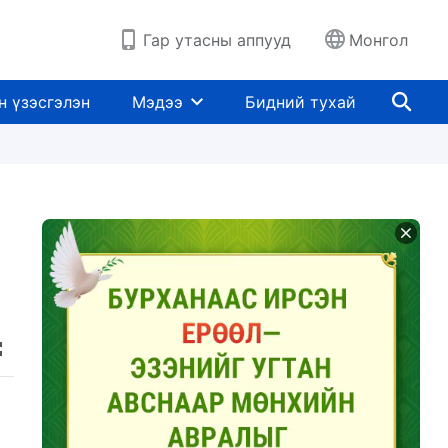
Гар утасны аппууд
Монгол
н үзэсгэлэн
Мэдээ
Бидний тухай