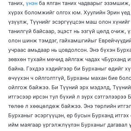
таних,
үнэн
ба ялган таних чадварыг эзэмшиж, 
хүрэх боломжийг олгох юм. Хуулийн Эрин үед
үзүүлж, Түүнийг эсэргүүцсэн маш олон хүнийг
танилгүй байсаар, эцэст нь эзгүй цөлд очиж, ү
олон шинж тэмдэг, гайхамшгийыг Еврейчүүдийн
учраас амьдаар нь цовдолсон. Энэ бүхэн Бур
зөвхөн тухайн мөчид айлгаж чадах чБурханд и
байна. Гэхдээ хэдийгээр би Бурханыг өдийг х
өчүүхэн ч ойлголтгүй, Бурханы махан бие боло
ойлгож байжээ. Би Түүний эрх мэдэлд, Түүний
итгэсээр ирсэн тул бүхий л зүрх сэтгэлээрээ
төлөө л хөөцөлдөж байжээ. Энэ төрлийн итгэл
Бурханыг эсэргүүцэн, ер бусын Бурханд итгэх
ийм маягаар үргэлжлүүлэн Бурханыг дагавал ү