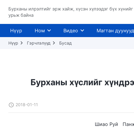
Бурханы илрэлтийг эрж хайж, хүсэн хүлээдэг бүх хүнийг
урьж байна
Нүүр
Ном
Видео
Магтан дуунуу
Нүүр
Гэрчлэлүүд
Бусад
Бурханы хүслийг хүндрэ
2018-01-11
Шиао Руй Панж