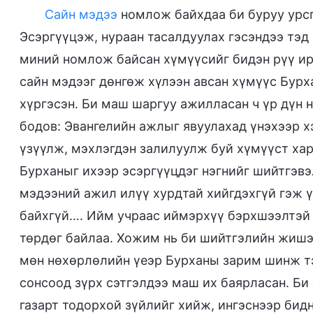
Сайн мэдээ
номлож байхдаа би буруу урсг
Эсэргүүцэж, нураан тасалдуулах гэсэндээ тэд 
миний номлож байсан хүмүүсийг бидэн рүү ир
сайн мэдээг дөнгөж хүлээн авсан хүмүүс Бур
хүргэсэн. Би маш шаргуу ажилласан ч үр дүн н
бодов: Эвангелийн ажлыг явуулахад үнэхээр х
үзүүлж, мэхлэгдэн залилуулж буй хүмүүст хар
Бурханыг ихээр эсэргүүцдэг нэгнийг шийтгэвэ
мэдээний ажил илүү хурдтай хийгдэхгүй гэж 
байхгүй…. Ийм учраас иймэрхүү бэрхшээлтэй 
төрдөг байлаа. Хожим нь би шийтгэлийн жишэ
мөн нөхөрлөлийн үеэр Бурханы зарим шинж тэ
сонсоод зүрх сэтгэлдээ маш их баярласан. Б
газарт тодорхой зүйлийг хийж, ингэснээр би