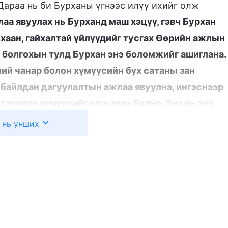
Дараа нь би Бурханы үгнээс илүү ихийг олж
лаа явуулах нь Бурханд маш хэцүү, гэвч Бурхан
хаан, гайхалтай үйлүүдийг тусгах Өөрийн ажлын
с болгохын тулд Бурхан энэ боломжийг ашиглана.
ний чанар болон хүмүүсийн бүх сатаны зан
 байлдан дагуулалтын ажлаа явуулна, ингэснээр
гэрчлэх хүмүүсийг олж авах болно. Энэ нь энэ
 золиослолын бүрэн утга учир юм. Өөрөөр хэлбэл
 нь унших
амжуулан байлдан дагуулах ажлаа явуулах
аны агуу хүчийг үзүүлж чадна. Өөрөөр хэлбэл
алдар сууг өвлөн авахуйц бөгөөд зөвхөн энэ нь л
өгч чадна. Тийм учраас Бурхан алдар сууг бохир
лж авна гэж Би хэлдэг. Энэ нь Бурханы хүсэл юм.
Тэр зөвхөн Өөрийг нь хавчин шахсан