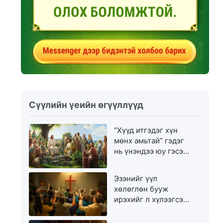
Сүүлийн үеийн өгүүллүүд
“Хүүд итгэдэг хүн
мөнх амьтай” гэдэг
нь үнэндээ юу гэсэн
үг вэ?
Эзэнийг үүл
хөлөглөн бууж
ирэхийг л хүлээгсэд
золгүй еэ