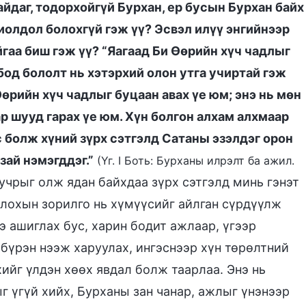
йдаг, тодорхойгүй Бурхан, ер бусын Бурхан байх
хиолдол болохгүй гэж үү? Эсвэл илүү энгийнээр
гаа биш гэж үү? “Яагаад Би Өөрийн хүч чадлыг
бод бололт нь хэтэрхий олон утга учиртай гэж
Өөрийн хүч чадлыг буцаан авах үе юм; энэ нь мөн
р шууд гарах үе юм. Хүн болгон алхам алхмаар
 болж хүний зүрх сэтгэлд Сатаны эзэлдэг орон
зай нэмэгддэг.”
(Үг. I Боть: Бурханы илрэлт ба ажил.
 учрыг олж ядан байхдаа зүрх сэтгэлд минь гэнэт
олохын зорилго нь хүмүүсийг айлган сүрдүүлж
э ашиглах бус, харин бодит ажлаар, үгээр
бүрэн нээж харуулах, ингэснээр хүн төрөлтний
ийг үлдэн хөөх явдал болж таарлаа. Энэ нь
 үгүй хийх, Бурханы зан чанар, ажлыг үнэнээр