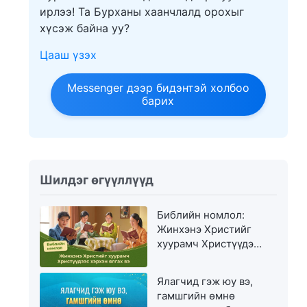
ирлээ! Та Бурханы хаанчлалд орохыг
хүсэж байна уу?
Цааш үзэх
Messenger дээр бидэнтэй холбоо
барих
Шилдэг өгүүллүүд
Библийн номлол:
Жинхэнэ Христийг
хуурамч Христүүдээс
хэрхэн ялгах вэ
Ялагчид гэж юу вэ,
гамшгийн өмнө