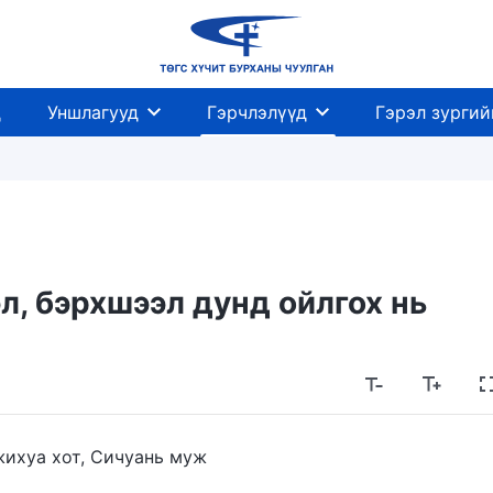
д
Уншлагууд
Гэрчлэлүүд
Гэрэл зургий
л, бэрхшээл дунд ойлгох нь
ихуа хот, Сичуань муж