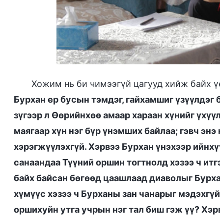
Хожим нь би чимээгүй цагууд хийж байх ү
Бурхан ер бусын тэмдэг, гайхамшиг үзүүлдэг 
зүгээр л Өөрийнхөө амаар хараан хүнийг үхүүл
маягаар хүн нэг бүр үнэмших байлаа; гэвч эн
хэрэгжүүлэхгүй. Хэрвээ Бурхан үнэхээр ийнхү
санаандаа Түүний оршин тогтнолд хэзээ ч итгэ
байх байсан бөгөөд цаашлаад диаволыг Бурхан
хүмүүс хэзээ ч Бурханы зан чанарыг мэдэхгүй
оршихуйн утга учрын нэг тал биш гэж үү? Хэ