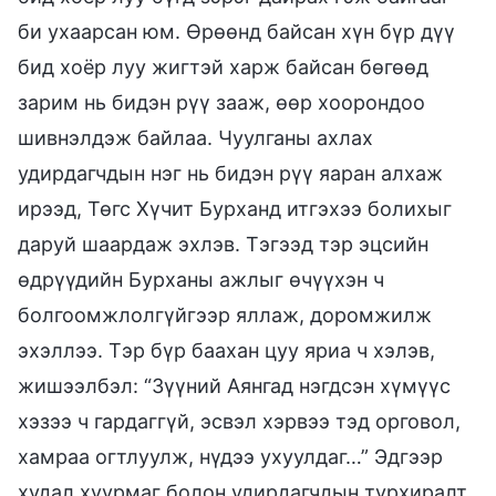
би ухаарсан юм. Өрөөнд байсан хүн бүр дүү
бид хоёр луу жигтэй харж байсан бөгөөд
зарим нь бидэн рүү зааж, өөр хоорондоо
шивнэлдэж байлаа. Чуулганы ахлах
удирдагчдын нэг нь бидэн рүү яаран алхаж
ирээд, Төгс Хүчит Бурханд итгэхээ болихыг
даруй шаардаж эхлэв. Тэгээд тэр эцсийн
өдрүүдийн Бурханы ажлыг өчүүхэн ч
болгоомжлолгүйгээр яллаж, доромжилж
эхэллээ. Тэр бүр баахан цуу яриа ч хэлэв,
жишээлбэл: “Зүүний Аянгад нэгдсэн хүмүүс
хэзээ ч гардаггүй, эсвэл хэрвээ тэд орговол,
хамраа огтлуулж, нүдээ ухуулдаг…” Эдгээр
худал хуурмаг болон удирдагчдын турхиралт