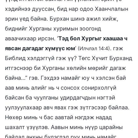
хэдийнээ дууссан, бид нар одоо Хаанчлалын
эрин үед байна. Бурхан шинэ ажил хийж,
биднийг Хурганы хуримын зоогонд
аваачихаар ирсэн. ‘
Тэд бол Хургыг хаашаа ч
явсан дагадаг хүмүүс юм
’
. гэж
(Илчлэл 14:4)
Библид хэлдэггүй гэж үү? Төгс Хүчит Бурханд
итгэснээр би Хурганы хөлийн мөрийг дагаж
байна…” гэв. Гэхдээ намайг юу ч хэлсэн бай
аав минь алийг нь ч сонсох сонирхолгүй
байсан ба чуулганы удирдагчдын нэгтэй
уулзуулахаар авч явах гэж зүтгэсээр байлаа.
Нөхөр минь ч бас аавтай нэгдэж надад
шахалт үзүүлэв. Аавын минь нүүр царайны
байдал анхны бүлэглэл рүү минь намайг