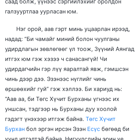
саад болж, үүнээс сэргийлэхийг оролдон
галзууртлаа уурласан юм.
Нэг орой, аав гэрт минь уцаарлан ирээд,
надад: “Би чамайг миний болон чуулганы
удирдлагын зөвлөгөөг үл тоож, Зүүний Аянгад
итгэх юм гэж хэзээ ч санасангүй! Чи
удирдагчийн гэр лүү яаралтай явж, гэмшсэн
чинь дээр дээ. Эзэнээс нүглийг чинь
өршөөхийг гуй” гэж хэллээ. Би хариуд нь:
“Аав аа, би Төгс Хүчит Бурханы үгнээс их
уншсан, тэдгээр нь Бурханы дуу хоолой
гэдэгт үнэхээр итгэж байна.
Төгс Хүчит
Бурхан
бол эргэн ирсэн Эзэн
Есүс
бөгөөд би
үүнд итгэлтэй байна. Нигүүлслийн эрин үе