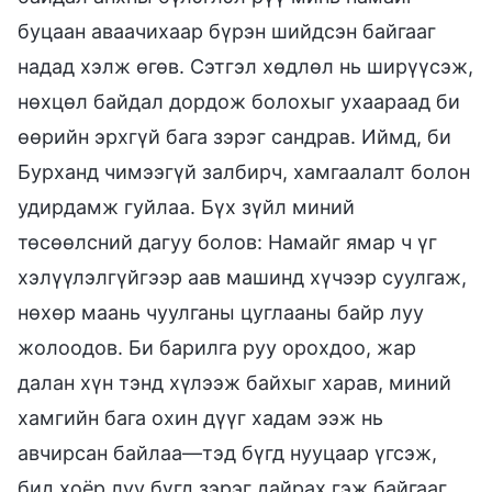
буцаан аваачихаар бүрэн шийдсэн байгааг
надад хэлж өгөв. Сэтгэл хөдлөл нь ширүүсэж,
нөхцөл байдал дордож болохыг ухаараад би
өөрийн эрхгүй бага зэрэг сандрав. Иймд, би
Бурханд чимээгүй залбирч, хамгаалалт болон
удирдамж гуйлаа. Бүх зүйл миний
төсөөлсний дагуу болов: Намайг ямар ч үг
хэлүүлэлгүйгээр аав машинд хүчээр суулгаж,
нөхөр маань чуулганы цуглааны байр луу
жолоодов. Би барилга руу орохдоо, жар
далан хүн тэнд хүлээж байхыг харав, миний
хамгийн бага охин дүүг хадам ээж нь
авчирсан байлаа—тэд бүгд нууцаар үгсэж,
бид хоёр луу бүгд зэрэг дайрах гэж байгааг