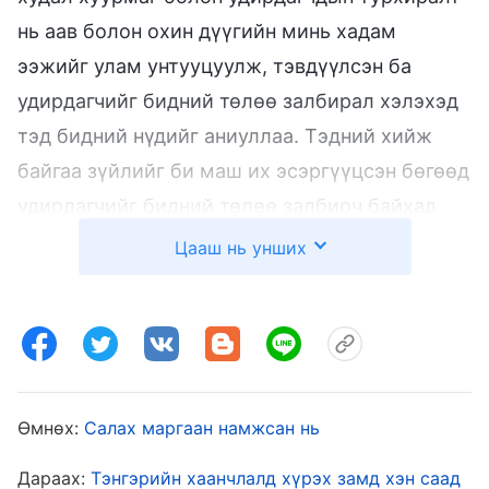
нь аав болон охин дүүгийн минь хадам
ээжийг улам унтууцуулж, тэвдүүлсэн ба
удирдагчийг бидний төлөө залбирал хэлэхэд
тэд бидний нүдийг аниуллаа. Тэдний хийж
байгаа зүйлийг би маш их эсэргүүцсэн бөгөөд
удирдагчийг бидний төлөө залбирч байхад
бид юу ч хэлсэнгүй. Гэхдээ удирдагчийн
Цааш нь унших
тараасан цуу яриа надад хэдийнээ гүнзгий
сэтгэгдэл үлдээсэн билээ.
Гэртээ харихад тэдгээр айдас төрүүлсэн
цуу яриа чихэнд минь цуурайтаж, сэтгэл
Өмнөх:
Салах маргаан намжсан нь
санааны минь тайван байдлыг алдагдуулж
байгааг би сонссоор байлаа. Би Бурханы
Дараах:
Тэнгэрийн хаанчлалд хүрэх замд хэн саад