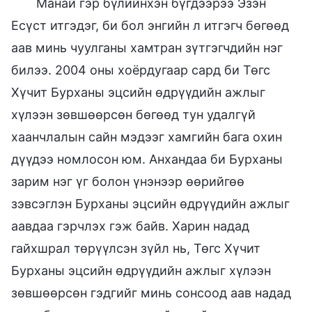
Манай гэр бүлийнхэн бүгдээрээ Эзэн
Есүст итгэдэг, би бол энгийн л итгэгч бөгөөд
аав минь чуулганы хамтран зүтгэгчдийн нэг
билээ. 2004 оны хоёрдугаар сард би Төгс
Хүчит Бурханы эцсийн өдрүүдийн ажлыг
хүлээн зөвшөөрсөн бөгөөд тун удалгүй
хаанчлалын сайн мэдээг хамгийн бага охин
дүүдээ номлосон юм. Анхандаа би Бурханы
зарим нэг үг болон үнэнээр өөрийгөө
зэвсэглэн Бурханы эцсийн өдрүүдийн ажлыг
аавдаа гэрчлэх гэж байв. Харин надад
гайхшрал төрүүлсэн зүйл нь, Төгс Хүчит
Бурханы эцсийн өдрүүдийн ажлыг хүлээн
зөвшөөрсөн гэдгийг минь сонсоод аав надад