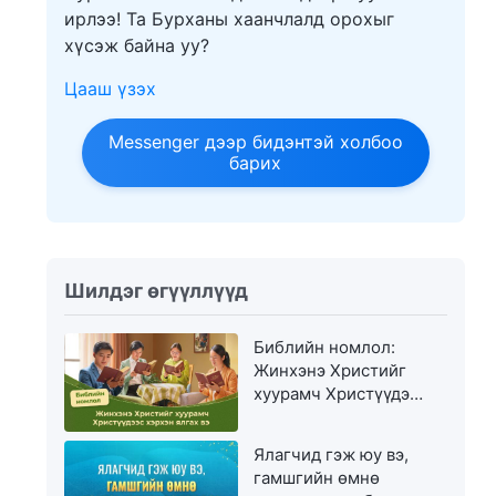
ирлээ! Та Бурханы хаанчлалд орохыг
хүсэж байна уу?
Цааш үзэх
Messenger дээр бидэнтэй холбоо
барих
Шилдэг өгүүллүүд
Библийн номлол:
Жинхэнэ Христийг
хуурамч Христүүдээс
хэрхэн ялгах вэ
Ялагчид гэж юу вэ,
гамшгийн өмнө