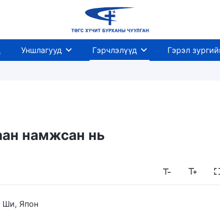
д
Уншлагууд
Гэрчлэлүүд
Гэрэл зургий
аан намжсан нь
 Ши, Япон