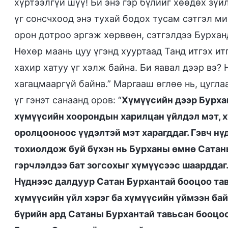
хүртээлгүй шүү! Би энэ гэр бүлийг хөөдөх зүй
үг сонсчхоод энэ тухай бодох тусам сэтгэл м
орон дотроо эргэж хөрвөөн, сэтгэлдээ Бурхан
Нөхөр маань цуу үгэнд хууртаад Танд итгэх и
хахир хатуу үг хэлж байна. Би яавал дээр вэ? 
хагацмааргүй байна.” Маргааш өглөө нь, цугл
үг гэнэт санаанд оров: “
Хүмүүсийн дээр Бурхан
хүмүүсийн хоорондын харилцан үйлдэл мэт, х
оролцооноос үүдэлтэй мэт харагддаг. Гэвч н
тохиолдож буй бүхэн нь Бурханы өмнө Сатан
гэрчлэлдээ бат зогсохыг хүмүүсээс шаарддаг.
Нүднээс далдуур Сатан Бурхантай бооцоо тав
хүмүүсийн үйл хэрэг ба хүмүүсийн үймээн ба
бүрийн ард Сатаны Бурхантай тавьсан бооцоо