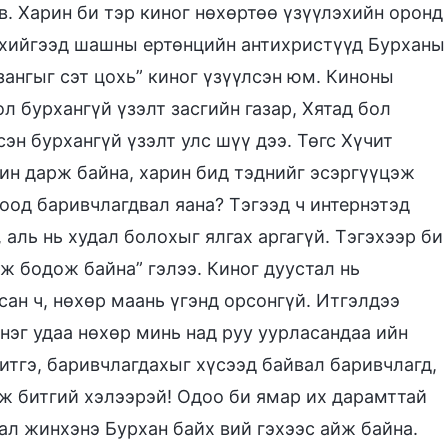
ов. Харин би тэр киног нөхөртөө үзүүлэхийн оронд
р хийгээд шашны ертөнцийн антихристүүд Бурханы
зангыг сэт цохь” киног үзүүлсэн юм. Киноны
л бурхангүй үзэлт засгийн газар, Хятад бол
эн бурхангүй үзэлт улс шүү дээ. Төгс Хүчит
ин дарж байна, харин бид тэднийг эсэргүүцэж
оод баривчлагдвал яана? Тэгээд ч интернэтэд
, аль нь худал болохыг ялгах аргагүй. Тэгэхээр би
эж бодож байна” гэлээ. Киног дуустал нь
сан ч, нөхөр маань үгэнд орсонгүй. Итгэлдээ
 нэг удаа нөхөр минь над руу уурласандаа ийн
 итгэ, баривчлагдахыг хүсээд байвал баривчлагд,
ж битгий хэлээрэй! Одоо би ямар их дарамттай
ал жинхэнэ Бурхан байх вий гэхээс айж байна.