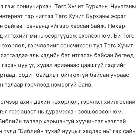
ол гэж сониучирхан, Төгс Хүчит Бурханы Чуулганы
интернэт тэр чигтээ Төгс Хүчит Бурханы эсрэг
н байгааг санаандгүйгээр харсан байж. Нөхөр
д итгэхийг минь эсэргүүцэж эхэлсэн юм. Би Төгс
нөхөрлөл, гэрчлэлийг сонсчихсон тул Төгс Хүчит
сэтгэлдээ аль хэдийн бат итгэсэн байсан бөгөөд
 гэсэн цуу үг, худал ярианаас цаашгүй гэдгийг
уртаад, бодит байдлыг ойлгохгүй байсан учраас
н талаар гэрчлээд нэмэргүй байв.
 эгчээр ахин дахин нөхөрлөл, гэрчлэл хийлгэсний
лъя гэж эцэст нь дурамжхан зөвшөөрсөн юм.
Библийн талаар харьцангуй хуучинсаг үзэлтэй
 тулд “Библийн тухай нууцыг задлах нь” гэх сайн