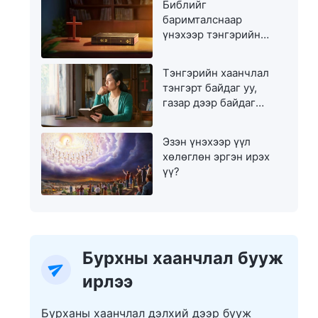
Библийг
баримталснаар
үнэхээр тэнгэрийн
хаанчлалд орж чадах
уу?
Тэнгэрийн хаанчлал
тэнгэрт байдаг уу,
газар дээр байдаг
уу?
Эзэн үнэхээр үүл
хөлөглөн эргэн ирэх
үү?
Бурхны хаанчлал бууж
ирлээ
Бурханы хаанчлал дэлхий дээр бууж