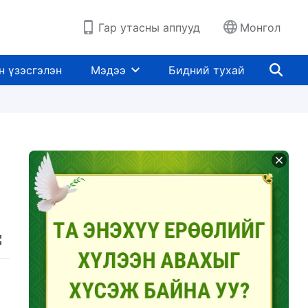
Гар утасны аппууд
Монгол
н үзэсгэлэн
Мэдээ
Бидний тухай