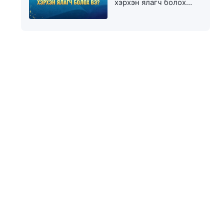
хэрхэн ялагч болох
вэ?