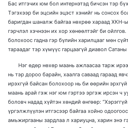
Бас итгэчих юм бол интернэтэд бичсэн тэр бүх
Тэгэхээр би эцсийн эцэст хэнийг нь сонсох бо
баригдан шаналж байгаа нөхрөө хараад ХКН-ын 
гэрчлэл хэчнээн их хор хөнөөлтэйг би ойлгов.
болохоос гадна гэр бүлийн харилцааг мөн сүйт
тараадаг тэр хүмүүс гарцаагүй диавол Сатаны
Нэг өдөр нөхөр маань ажлаасаа тарж ирээ
нь тэр дороо барайн, хаалга саваад гараад яв
ирэхгүй байсан болохоор нь би өөрийн эрхгүй
маань арай гэж нэг юм гэртээ эргэж ирсэн ч уу
боловч надад хүйтэн хөндий өнгөөр: “Хэрэггүй
үргэлжлүүлэн итгэсээр байгаа хойно одоогоос
амьжиргааны зардлаа л хариуцна, харин энэ гэ