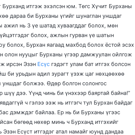
т Бурханд итгэж эхэлсэн юм. Төгс Хүчит Бурханы
өө дараа би Бурханы үгийг шунаглан уншдаг
 ажил нь 3 үе шатад хуваагддаг болох, мөн
үйцэтгэдэг болох, ажлын гурван үе шатын
у болох, Бурхан яагаад махбод болох ёстой эсэх
ан олон нууцыг Бурханы үгээр дамжуулан ойлгож
эж ирсэн Эзэн
Есүс
гэдэгт улам бат итгэх болсон
ш би урьдын адил зурагт үзэж цаг нөхцөөхөө
м уншдаг болжээ. Өдөр болгон солонгос
р шүү дээ. Үүнд чинь би үнэхээр баяртай байна!”
явдаггүй ч гэлээ ээж нь итгэгч тул Бурхан байдаг
 бас дэмждэг байлаа. Ер нь би Бурханы үгээс
айсан бөгөөд нөхөр минь ч Бурханд итгэхийг
 Эзэн Есүст итгэдэг атал намайг юунд дандаа