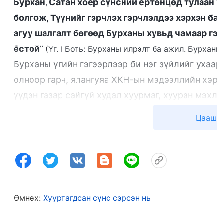
Бурхан, Сатан хоёр сүнсний ертөнцөд тулаан 
болгож, Түүнийг гэрчлэх гэрчлэлдээ хэрхэн б
агуу шалгалт бөгөөд Бурханы хувьд чамаар гэ
ёстой
”
(Үг. I Боть: Бурханы илрэлт ба ажил. Бурха
Бурханы үгийн гэгээрлээр би нэг зүйлийг уха
олноор гарч, ялангуяа ХКН-ын мэдээллийн хэрэ
үүдэн газар сайгүй худал хуурмаг, хууран мэх
нөхөртөө байнга анхаарч ирсэн юм. Ямар ч бо
Цааш
бол Төгс Хүчит Бурхан руу дайрч давшилсан, Т
бүгд худал хуурмаг, хий дэмий үг гэдгийг уха
ойлгоно гэж би бодож явлаа. Харамсалтай нь 
итгэсэн бөгөөд нөхөр маань үнэхээр тэгэх ёс
би уг шалтгааныг гаднаас эрж хайж чадахаарг
Өмнөх:
Хууртагдсан сүнс сэрсэн нь
Бурханд итгэх итгэл минь жинхэнэ эсэх, Сата