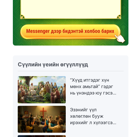
Сүүлийн үеийн өгүүллүүд
“Хүүд итгэдэг хүн
мөнх амьтай” гэдэг
нь үнэндээ юу гэсэн
үг вэ?
Эзэнийг үүл
хөлөглөн бууж
ирэхийг л хүлээгсэд
золгүй еэ