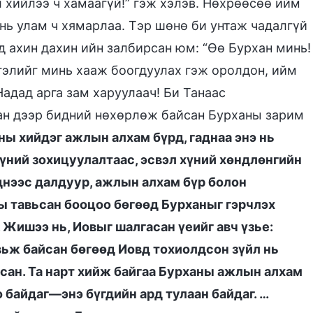
л хийлээ ч хамаагүй!” гэж хэлэв. Нөхрөөсөө ийм
инь улам ч хямарлаа. Тэр шөнө би унтаж чадалгүй
д ахин дахин ийн залбирсан юм: “Өө Бурхан минь!
тгэлийг минь хааж боогдуулах гэж оролдон, ийм
Надад арга зам харуулаач! Би Танаас
аан дээр бидний нөхөрлөж байсан Бурханы зарим
ы хийдэг ажлын алхам бүрд, гаднаа энэ нь
үний зохицуулалтаас, эсвэл хүний хөндлөнгийн
үднээс далдуур, ажлын алхам бүр болон
ы тавьсан бооцоо бөгөөд Бурханыг гэрчлэх
 Жишээ нь, Иовыг шалгасан үеийг авч үзье:
ьж байсан бөгөөд Иовд тохиолдсон зүйл нь
йсан. Та нарт хийж байгаа Бурханы ажлын алхам
 байдаг—энэ бүгдийн ард тулаан байдаг. …