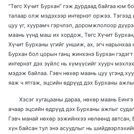
“Төгс Хүчит Бурхан” гэж дурдаад байгаа юм б
талаар олж мэдэхээр интернэт оржээ. Тэгээд 
цуу үг, хуурамч гэрчлэл, доромжлолоор дүүрэ
маань үүнд маш их хордож, Төгс Хүчит Бурхан
Хүчит Бурханы үгийг уншиж, ах, эгч нарынхаа 
Бурхан бол цорын ганц жинхэнэ Бурхан гэдэгт 
интернэт дэх зүйлс нь хүмүүсийг хуурч мэхлэх
мэдэж байлаа. Гэвч нөхөр маань цуу үгэнд ху
яаж ч ятгаж, эцсийн өдрүүд дэх Бурханы ажлы
Хэсэг хугацааны дараа, нөхөр маань Еингэ
ачаар эцсийн өдрүүд дэх Бурханы ажлыг суда
Гэвч манай нөхөр ээжийнхээ нөлөөнд автсан, 
хүн байсан тул энэ асуудлыг нь шийдвэрлэхийн