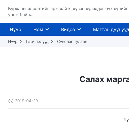
Бурханы илрэлтийг эрж хайж, хүсэн хүлээдэг бүх хүнийг
урьж байна
Нүүр
Ном
Видео
Магтан дуунуу
Нүүр
Гэрчлэлүүд
Сүнслэг тулаан
Салах марг
2019-04-29
Лу