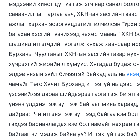
мэдээний киног цуг үз гэж эгч нар санал болг
санаачилгыг гартаа авч, ХКН-ын засгийн газа
ажлыг хэрхэн эсэргүүцдэгийг илчилсэн “Урхи 
багахан хэсгийг үзчихээд нөхөр маань: “ХКН бо
шашинд итгэгчдийг үргэлж хяхаж хавчсаар ирс
Бурханы Чуулганыг ХКН-ын засгийн газар нухч
хүчрэхгүй жирийн л хүмүүс. Хятадад буцаж оч
элдэв янзын зүйл бичээтэй байхад аль нь
үнэн
чамайг Төгс Хүчит Бурханд итгээгүй нь дээр г
үзсэнийхээ дараа шийдвэрээ гарга гэж би ятга
үнэнч үлдэнэ гэж зүтгэж байгааг минь хараад,
дайрав: “Чи итгэнэ гэж зүтгээд байгаа юм бол
гэхдээ баривчлагдах юм бол намайг нөхрөө гэ
байгааг чи мэдэж байна уу? Итгэхгүй гэж байт