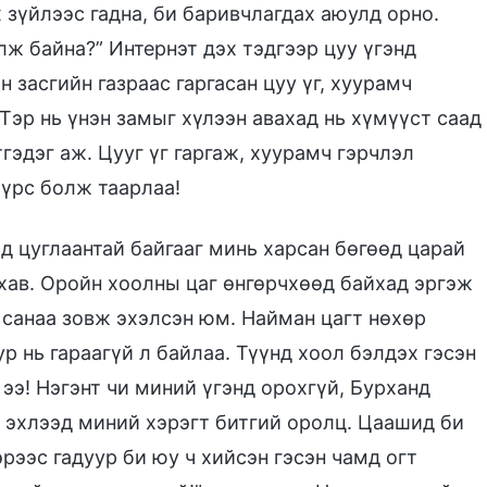
 зүйлээс гадна, би баривчлагдах аюулд орно.
лж байна?” Интернэт дэх тэдгээр цуу үгэнд
засгийн газраас гаргасан цуу үг, хуурамч
 Тэр нь үнэн замыг хүлээн авахад нь хүмүүст саад
гэдэг аж. Цууг үг гаргаж, хуурамч гэрчлэл
 үрс болж таарлаа!
д цуглаантай байгааг минь харсан бөгөөд царай
чхав. Оройн хоолны цаг өнгөрчхөөд байхад эргэж
 санаа зовж эхэлсэн юм. Найман цагт нөхөр
р нь гараагүй л байлаа. Түүнд хоол бэлдэх гэсэн
 ээ! Нэгэнт чи миний үгэнд орохгүй, Бурханд
 эхлээд миний хэрэгт битгий оролц. Цаашид би
рээс гадуур би юу ч хийсэн гэсэн чамд огт