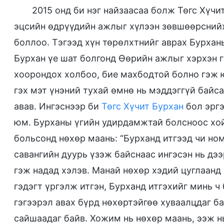
2015 онд би нэг найзаасаа болж Төгс Хүчи
эцсийн өдрүүдийн ажлыг хүлээн зөвшөөрснийх
боллоо. Тэгээд хүн төрөлхтнийг аврах Бурханы
Бурхан үе шат болгонд Өөрийн ажлыг хэрхэн г
хоорондох холбоо, бие махбодтой болно гэж ю
гэх мэт үнэний тухай өмнө нь мэддэггүй байс
авав. Ингэснээр би
Төгс Хүчит Бурхан
бол эрг
юм. Бурханы үгийн удирдамжтай болсноос хой
больсонд нөхөр маань: “Бурханд итгээд чи но
савангийн дуурь үзэж байснаас ингэсэн нь дээ
гэж надад хэлэв. Манай нөхөр хэдий цуглаанд 
гэдэгт үргэлж итгэн, Бурханд итгэхийг минь ч
гэгээрэл авах бүрд нөхөртэйгөө хуваалцдаг б
сайшаадаг байв. Хожим нь нөхөр маань, ээж нь