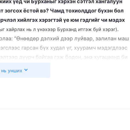
хийх үед чи Бурханыг хэрхэн сэтгэл хангалуун
ат зогсох ёстой вэ? Чамд тохиолддог бүхэн бол
рчлэл хийлгэх хэрэгтэй үе юм гэдгийг чи мэдэх
.
ныг хайрлах нь л үнэхээр Бурханд итгэж буй хэрэг)
арлаа: “Өнөөдөр дэлхий дээр луйвар, залилан маш
гслээс гарсан бүх худал үг, хуурамч мэдэгдлээс
лэлтээр дүүрч байгаа гэж бодон, энэ хугацаанд би
гино бодолтой хүн хэсэгхэн зуур эргэцүүлэх л юм
 нь унших
үүнийг шүүж, ялласан интернэт дэх эдгээр үг нь
арч, тэдгээрт хууртаж, төөрөгдөж болохгүй гэдгээ
манай нөхөр интернэтэд бичээтэй цуу үгэнд
гүй байсан мэт надад санагдаж байсан юм. Одоо
үй боллоо. Бурхан намайг ийнхүү шалгаж,
ны дайралтад өртөх үедээ үнэн замыг баримталж