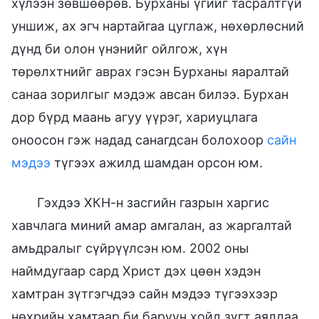
хүлээн зөвшөөрөв. Бурханы үгийг тасралтгүй
уншиж, ах эгч нартайгаа цуглаж, нөхөрлөсний
дүнд би олон үнэнийг ойлгож, хүн
төрөлхтнийг аврах гэсэн Бурханы яаралтай
санаа зорилгыг мэдэж авсан билээ. Бурхан
дор бүрд маань агуу үүрэг, хариуцлага
оноосон гэж надад санагдсан болохоор
сайн
мэдээ
түгээх ажилд шамдан орсон юм.
Гэхдээ ХКН-н засгийн газрын харгис
хавчлага миний амар амгалан, аз жаргалтай
амьдралыг сүйрүүлсэн юм. 2002 оны
наймдугаар сард Христ дэх цөөн хэдэн
хамтран зүтгэгчдээ сайн мэдээ түгээхээр
нөхрийн хамтаар би баруун хойд зүгт аяллаа.