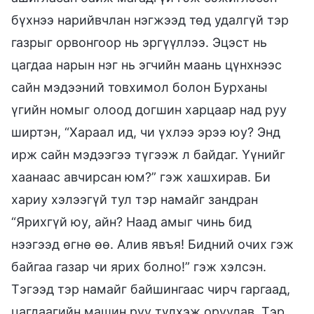
бүхнээ нарийвчлан нэгжээд төд удалгүй тэр
газрыг орвонгоор нь эргүүллээ. Эцэст нь
цагдаа нарын нэг нь эгчийн маань цүнхнээс
сайн мэдээний товхимол болон Бурханы
үгийн номыг олоод догшин харцаар над руу
ширтэн, “Хараал ид, чи үхлээ эрээ юу? Энд
ирж сайн мэдээгээ түгээж л байдаг. Үүнийг
хаанаас авчирсан юм?” гэж хашхирав. Би
хариу хэлээгүй тул тэр намайг зандран
“Ярихгүй юу, айн? Наад амыг чинь бид
нээгээд өгнө өө. Алив явъя! Бидний очих гэж
байгаа газар чи ярих болно!” гэж хэлсэн.
Тэгээд тэр намайг байшингаас чирч гаргаад,
цагдаагийн машин руу түлхэж оруулав. Тэр