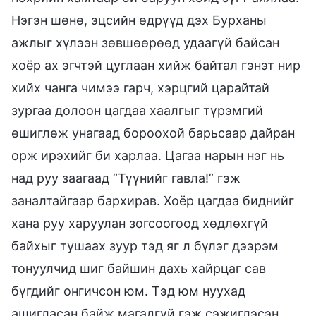
Нэгэн шөнө, эцсийн өдрүүд дэх Бурханы
ажлыг хүлээн зөвшөөрөөд удаагүй байсан
хоёр ах эгчтэй цуглаан хийж байтал гэнэт нир
хийх чанга чимээ гарч, хэрцгий царайтай
зургаа долоон цагдаа хаалгыг түрэмгий
өшиглөж унагаад бороохой барьсаар дайран
орж ирэхийг би харлаа. Цагаа нарын нэг нь
над руу заагаад “Түүнийг гавла!” гэж
заналтайгаар бархирав. Хоёр цагдаа биднийг
хана руу харуулан зогсоогоод хөдлөхгүй
байхыг тушаах зуур тэд яг л бүлэг дээрэм
тонуулчид шиг байшин дахь хайрцаг сав
бүгдийг онгичсон юм. Тэд юм нуухад
ашигласан байж магадгүй гэж сэжиглэсэн