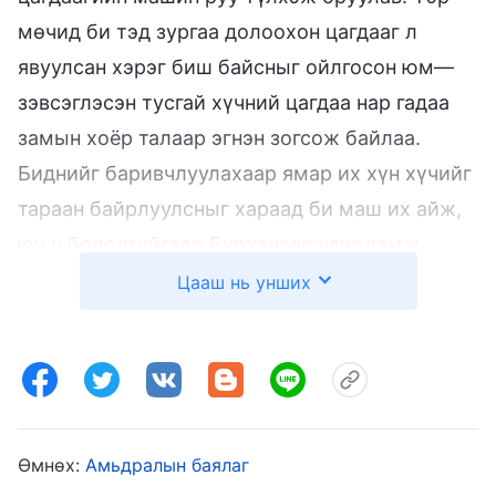
мөчид би тэд зургаа долоохон цагдааг л
явуулсан хэрэг биш байсныг ойлгосон юм—
зэвсэглэсэн тусгай хүчний цагдаа нар гадаа
замын хоёр талаар эгнэн зогсож байлаа.
Биднийг баривчлуулахаар ямар их хүн хүчийг
тараан байрлуулсныг хараад би маш их айж,
юу ч бодолгүйгээр Бурханаас удирдамж,
хамгаалалт гуйн залбирч эхэлсэн юм. Нэг их
Цааш нь унших
удалгүй Бурханы үгийн хэсэг оюун санаанд
миньсанагдлаа, “
Чамайг хүрээлэн буй орчны
бүх зүйл Миний зөвшөөрлөөр оршдог, Би
бүгдийг нь төлөвлөдөг гэдгийг чи мэднэ.
Тодорхой харж, Миний чамд өгсөн орчинд
Өмнөх:
Амьдралын баялаг
Миний зүрх сэтгэлийг хангалуун байлга. Бүү