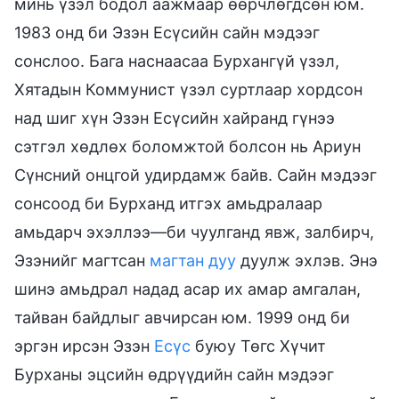
минь үзэл бодол аажмаар өөрчлөгдсөн юм.
1983 онд би Эзэн Есүсийн сайн мэдээг
сонслоо. Бага наснаасаа Бурхангүй үзэл,
Хятадын Коммунист үзэл суртлаар хордсон
над шиг хүн Эзэн Есүсийн хайранд гүнээ
сэтгэл хөдлөх боломжтой болсон нь Ариун
Сүнсний онцгой удирдамж байв. Сайн мэдээг
сонсоод би Бурханд итгэх амьдралаар
амьдарч эхэллээ—би чуулганд явж, залбирч,
Эзэнийг магтсан
магтан дуу
дуулж эхлэв. Энэ
шинэ амьдрал надад асар их амар амгалан,
тайван байдлыг авчирсан юм. 1999 онд би
эргэн ирсэн Эзэн
Есүс
буюу Төгс Хүчит
Бурханы эцсийн өдрүүдийн сайн мэдээг