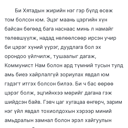
Би Хятадын жирийн нэг гэр бүлд өсөж
том болсон юм. Эцэг маань цэргийн хүн
байсан бөгөөд бага наснаас минь л намайг
төлөвшүүлж, надад нөлөөлсөөр ирсэн учир
би цэрэг хүний үүрэг, дуудлага бол эх
орондоо үйлчилж, тушаалыг дагаж,
Коммунист Нам болон ард түмний тусын тулд
амь биеэ хайрлалгүй зориулах явдал юм
гэдэгт итгэх болсон билээ. Би ч бас өөрөө
цэрэг болж, эцгийнхээ мөрийг дагана гэж
шийдсэн байв. Гэвч цаг хугацаа өнгөрч, зарим
нэг үйл явдал тохиолдохын хэрээр миний
амьдралын замнал болон эрэл хайгуулын