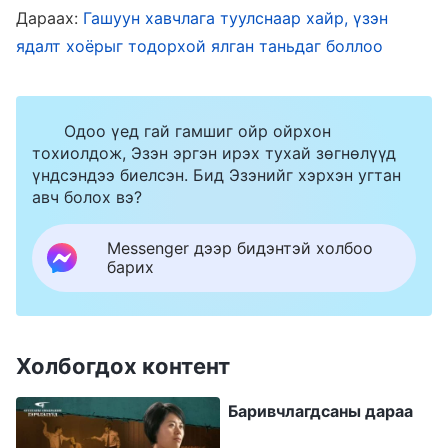
Дараах:
Гашуун хавчлага туулснаар хайр, үзэн
ай, олон түмний
Төгс Хүчит Бурхан
чамтай
ядалт хоёрыг тодорхой ялган таньдаг боллоо
гарцаагүй хамт байна; Тэр та нарын ард
зогсдог, Тэр та нарын бамбай билээ
” (Үг. I
Боть: Бурханы илрэлт ба ажил. Христийн эхэн
Одоо үед гай гамшиг ойр ойрхон
тохиолдож, Эзэн эргэн ирэх тухай зөгнөлүүд
үеийн айлдварууд, 26-р бүлэг). “Тийм ээ!
үндсэндээ биелсэн. Бид Эзэнийг хэрхэн угтан
Бурхан бол миний багана; би ямар ч төрлийн
авч болох вэ?
нөхцөл байдалтай тулгарсан бай, бүх зүйлийг
Messenger дээр бидэнтэй холбоо
Бүтээж, бүх зүйлийг захирдаг Бурхан үргэлж
барих
миний дэргэд байдаг. Надад тулгарсан ямар ч
нөхцөл байдлыг ялж гарахад Бурхан намайг
хөтлөх болно. Учир нь Бурхан итгэмжит
Холбогдох контент
бөгөөд Тэр л бүх зүйлийг захирч, зохион
Баривчлагдсаны дараа
байгуулдаг билээ” хэмээн би бодлоо. Эдгээр
зүйлийн тухай бодоод би эргээд тайвшрав.