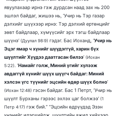
явуулахаар ирнэ гэж дурдсан наад зах нь 200
эшлэл байдаг, жишээ нь, ‘Учир нь Тэр газар
дэлхийг шүүхээр ирнэ: Тэр дэлхий ертөнцийг
зөвт байдлаар, хүмүүсийг эрх тэгш байдлаар
шүүнэ’
гэдэг. Бас Иоханд, ‘
Учир нь
(Дуулал 98:9)
Эцэг ямар ч хүнийг шүүдэггүй, харин бүх
шүүлтийг Хүүдээ даатгасан билээ
’
(Иохан
. ‘
Намайг голж, Миний үгийг хүлээж
5:22)
авдаггүй хүнийг шүүх шүүгч байдаг: Миний
хэлсэн үгс түүнийг эцсийн өдөр шүүх болно
’
гэсэн байдаг. Бас 1 Петрт, ‘Учир нь
(Иохан 12:48)
шүүлт Бурханы гэрээс эхлэх цаг болжээ’
(1
гэж бий.” “Эцсийн өдрүүдэд Эзэн
Петр 4:17)
үнэнийг илэрхийлж, шүүлтийн ажил хийхээр