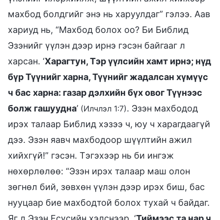
махбод болдгийг энэ нь харуулдаг” гэлээ. Аав
хариуд нь, “Махбод болох оо? Би Библид
Эзэнийг үүлэн дээр ирнэ гэсэн байгааг л
харсан. ‘
Харагтун, Тэр үүлсийн хамт ирнэ; нүд
бүр Түүнийг харна, Түүнийг жадалсан хүмүүс
ч бас харна: газар дэлхийн бүх овог Түүнээс
болж гашуудна
’
. Эзэн махбодод
(Илчлэл 1:7)
ирэх талаар Библид хэзээ ч, юу ч харагдаагүй
дээ. Эзэн яавч махбодоор шүүлтийн ажил
хийхгүй!” гэсэн. Тэгэхээр нь би ингэж
нөхөрлөлөө: “Эзэн ирэх талаар маш олон
зөгнөл бий, зөвхөн үүлэн дээр ирэх биш, бас
нууцаар бие махбодтой болох тухай ч байдаг.
Яг л Эзэн Есүсийн хэлснээр, ‘
Тиймээс та нар ч