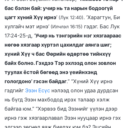
бас бэлэн бай: учир нь та нарын бодоогүй
цагт хүний Хүү ирнэ
’
. ‘Харагтун, Би
(Лук 12:40)
хулгайч мэт ирнэ’
гэдэг. Бас Лук
(Илчлэл 16:15)
17:24-25-д, ‘
Учир нь тэнгэрийн нэг хязгаараас
нөгөө хязгаар хүртэл цахилдаг аянга шиг;
хүний Хүү ч бас Өөрийн өдөртөө тийнхүү
байх болно. Гэхдээ Тэр эхлээд олон зовлон
туулах ёстой бөгөөд энэ үеийнхэнд
гологдоно’ гэсэн байдаг
.” “Хүний Хүү ирнэ
гэдгийг
Эзэн Есүс
нэлээд олон удаа дурдсан
нь бүгд Эзэн махбодод ирэх талаар хэлж
байгаа юм.” “Хэрвээ бид Эзэнийг үүлэн дээр
ирнэ гэж хязгаарлавал Эзэн нууцаар ирнэ гэх
эдгээр зөгнөл яаж биелэх юм бэ? Эцсийн