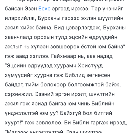
байсан Эзэн
Есүс
эргээд иржээ. Тэр үнэнийг
илэрхийлж, Бурханы гэрээс эхлэн шүүлтийн
ажил хийж байна. Бид цэвэрлэгдэж, Бурханы
хаанчлалд орохын тулд эцсийн өдрүүдийн
ажлыг нь хүлээн зөвшөөрөх ёстой юм байна”
гэж аавд хэллээ. Гайхмаар нь, аав надад
“Эцсийн өдрүүдэд хуурамч Христүүд
хүмүүсийг хуурна гэж Библид зөгнөсөн
байдаг, тийм болохоор болгоомжтой байж,
сэрэмжил. Эзэний эргэн ирэлт, шүүлтийн
ажил гэж яриад байгаа юм чинь Библийн
үндэслэлтэй юм уу? Байхгүй бол битгий
хуурт!” гэж зөвлөлөө. Би Библи гаргаж ирээд,
“Мэдээж үндэслэлтэй. Эзэн шүүлтээ