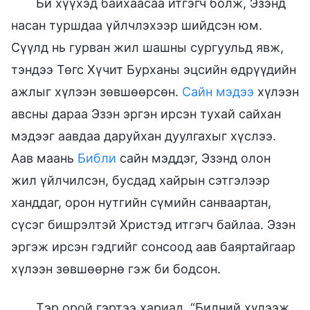
Би хүүхэд байхаасаа итгэгч болж, Эзэнд
насан туршдаа үйлчлэхээр шийдсэн юм.
Сүүлд нь гурван жил шашны сургуульд явж,
тэндээ Төгс Хүчит Бурханы эцсийн өдрүүдийн
ажлыг хүлээн зөвшөөрсөн.
Сайн мэдээ
хүлээн
авсны дараа Эзэн эргэн ирсэн тухай сайхан
мэдээг аавдаа даруйхан дуулгахыг хүслээ.
Аав маань
Библи
сайн мэддэг, Эзэнд олон
жил үйлчилсэн, бусдад хайрын сэтгэлээр
ханддаг, орон нутгийн сүмийн санваартан,
сүсэг бишрэлтэй Христэд итгэгч байлаа. Эзэн
эргэж ирсэн гэдгийг сонсоод аав баяртайгаар
хүлээн зөвшөөрнө гэж би бодсон.
Тэр орой гэртээ хариад, “Бидний хүлээж