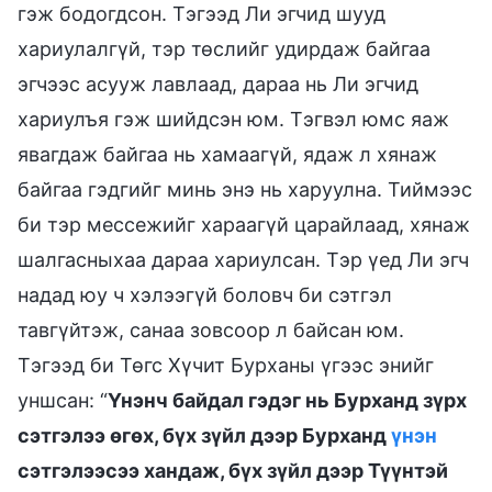
гэж бодогдсон. Тэгээд Ли эгчид шууд
хариулалгүй, тэр төслийг удирдаж байгаа
эгчээс асууж лавлаад, дараа нь Ли эгчид
хариулъя гэж шийдсэн юм. Тэгвэл юмс яаж
явагдаж байгаа нь хамаагүй, ядаж л хянаж
байгаа гэдгийг минь энэ нь харуулна. Тиймээс
би тэр мессежийг хараагүй царайлаад, хянаж
шалгасныхаа дараа хариулсан. Тэр үед Ли эгч
надад юу ч хэлээгүй боловч би сэтгэл
тавгүйтэж, санаа зовсоор л байсан юм.
Тэгээд би Төгс Хүчит Бурханы үгээс энийг
уншсан: “
Үнэнч байдал гэдэг нь Бурханд зүрх
сэтгэлээ өгөх, бүх зүйл дээр Бурханд
үнэн
сэтгэлээсээ хандаж, бүх зүйл дээр Түүнтэй