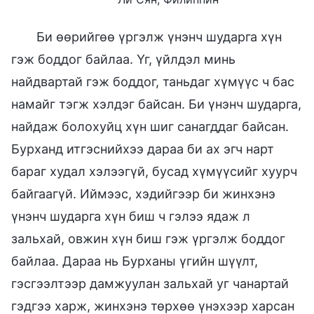
Би өөрийгөө үргэлж үнэнч шударга хүн
гэж боддог байлаа. Үг, үйлдэл минь
найдвартай гэж боддог, таньдаг хүмүүс ч бас
намайг тэгж хэлдэг байсан. Би үнэнч шударга,
найдаж болохуйц хүн шиг санагддаг байсан.
Бурханд итгэснийхээ дараа би ах эгч нарт
бараг худал хэлээгүй, бусад хүмүүсийг хуурч
байгаагүй. Иймээс, хэдийгээр би жинхэнэ
үнэнч шударга хүн биш ч гэлээ ядаж л
зальхай, овжин хүн биш гэж үргэлж боддог
байлаа. Дараа нь Бурханы үгийн шүүлт,
гэсгээлтээр дамжуулан зальхай уг чанартай
гэдгээ харж, жинхэнэ төрхөө үнэхээр харсан