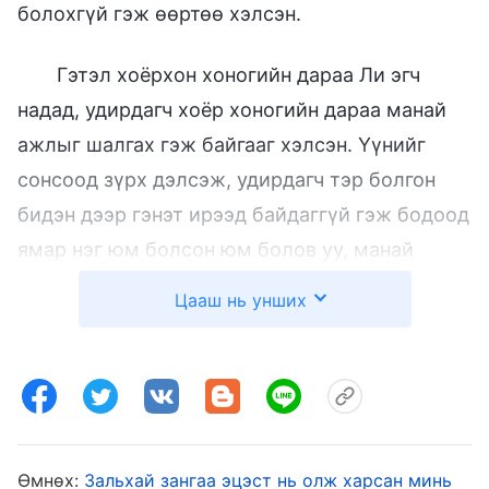
болохгүй гэж өөртөө хэлсэн.
Гэтэл хоёрхон хоногийн дараа Ли эгч
надад, удирдагч хоёр хоногийн дараа манай
ажлыг шалгах гэж байгааг хэлсэн. Үүнийг
сонсоод зүрх дэлсэж, удирдагч тэр болгон
бидэн дээр гэнэт ирээд байдаггүй гэж бодоод
ямар нэг юм болсон юм болов уу, манай
ажилд асуудал байна уу гэж гайхширлаа.
Цааш нь унших
Тэгээд, би усалгааны ажил гээд завгүй,
удирдаж байсан видео хийх ажлаа төдийлөн
хянаж, үр дүнд хүрээгүй, удирдагч надаас
тэрийг асуувал юу гэж хэлэх билээ гэж
бодоод, хурдхан олж мэдэх гэсэндээ
Өмнөх:
Зальхай зангаа эцэст нь олж харсан минь