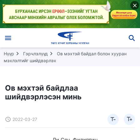
Нүүр
Гэрчлэлүүд
Ов мэхтэй байдал болон хууран
мэхлэлтийг шийдвэрлэх
Ов мэхтэй байдлаа
шийдвэрлэсэн минь
2022-03-27
Ли Сян, Филиппин