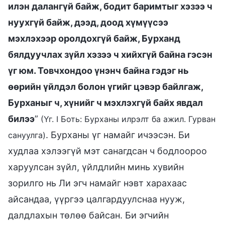
илэн далангүй байж, бодит баримтыг хэзээ ч
нуухгүй байж, дээд, доод хүмүүсээ
мэхлэхээр оролдохгүй байж, Бурханд
бялдуучлах зүйл хэзээ ч хийхгүй байна гэсэн
үг юм. Товчхондоо үнэнч байна гэдэг нь
өөрийн үйлдэл болон үгийг цэвэр байлгаж,
Бурханыг ч, хүнийг ч мэхлэхгүй байх явдал
билээ
”
(Үг. I Боть: Бурханы илрэлт ба ажил. Гурван
. Бурханы үг намайг ичээсэн. Би
сануулга)
худлаа хэлээгүй мэт санагдсан ч бодлоороо
харуулсан зүйл, үйлдлийн минь хувийн
зорилго нь Ли эгч намайг нэвт харахаас
айсандаа, үүргээ цалгардуулснаа нууж,
далдлахын төлөө байсан. Би эгчийн