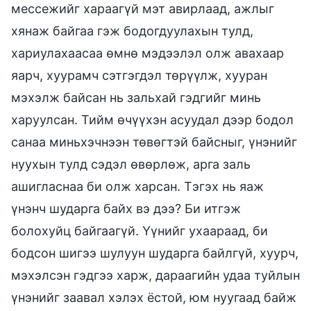
мессежийг хараагүй мэт авирлаад, ажлыг
хянаж байгаа гэж бодогдуулахын тулд,
хариулахаасаа өмнө мэдээлэл олж авахаар
яарч, хуурамч сэтгэгдэл төрүүлж, хууран
мэхэлж байсан нь зальхай гэдгийг минь
харуулсан. Тийм өчүүхэн асуудал дээр бодол
санаа миньхэчнээн төвөгтэй байсныг, үнэнийг
нуухын тулд сэдэл өвөрлөж, арга заль
ашигласнаа би олж харсан. Тэгэх нь яаж
үнэнч шударга байх вэ дээ? Би итгэж
болохуйц байгаагүй. Үүнийг ухаараад, би
бодсон шигээ шулуун шударга байлгүй, хуурч,
мэхэлсэн гэдгээ харж, дараагийн удаа туйлын
үнэнийг заавал хэлэх ёстой, юм нуугаад байж