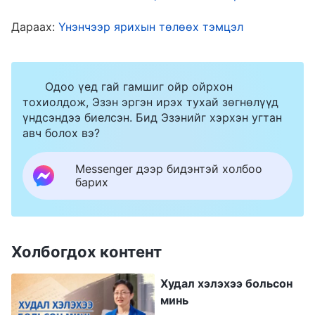
удирдагч ямар асуулт асуух магадлалтай, би
юу мэдэхгүй билээ гээд таамаглаж эхэлсэн.
Дараах:
Үнэнчээр ярихын төлөөх тэмцэл
Хэрвээ удирдагч миний хариулж чадахгүй
асуултыг асуувал би бодитой ажил хийгээгүй
Одоо үед гай гамшиг ойр ойрхон
мэт харагдах байх даа гэж бага зэрэг санаа
тохиолдож, Эзэн эргэн ирэх тухай зөгнөлүүд
зовж, сандарч байлаа. Хэсэг бодсоныхоо
үндсэндээ биелсэн. Бид Эзэнийг хэрхэн угтан
авч болох вэ?
дараа би ухаарсан, удирдагч ажлыг
шалгахаар ирэх нь хэвийн зүйл, би яагаад
Messenger дээр бидэнтэй холбоо
барих
хэтрүүлж бодоод байна аа? Би удирдагчийн
зорилгыг тал талаас нь бодож, асуудлаа нуун
далдлахын тулд тархиа гашилгаж, удирдагч
Холбогдох контент
миний асуудлыг хараад, бодитой ажил
хийдэггүй, хуурамч удирдагч гэж хэлэх вий
Худал хэлэхээ больсон
гэхээс айгаад, дүр эсгэхээр оролдож байлаа.
минь