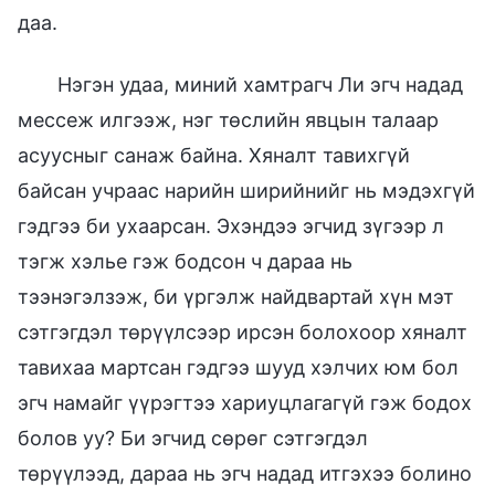
даа.
Нэгэн удаа, миний хамтрагч Ли эгч надад
мессеж илгээж, нэг төслийн явцын талаар
асуусныг санаж байна. Хяналт тавихгүй
байсан учраас нарийн ширийнийг нь мэдэхгүй
гэдгээ би ухаарсан. Эхэндээ эгчид зүгээр л
тэгж хэлье гэж бодсон ч дараа нь
тээнэгэлзэж, би үргэлж найдвартай хүн мэт
сэтгэгдэл төрүүлсээр ирсэн болохоор хяналт
тавихаа мартсан гэдгээ шууд хэлчих юм бол
эгч намайг үүрэгтээ хариуцлагагүй гэж бодох
болов уу? Би эгчид сөрөг сэтгэгдэл
төрүүлээд, дараа нь эгч надад итгэхээ болино