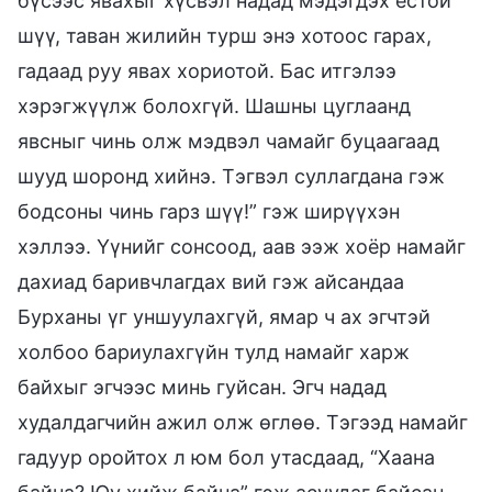
бүсээс явахыг хүсвэл надад мэдэгдэх ёстой
шүү, таван жилийн турш энэ хотоос гарах,
гадаад руу явах хориотой. Бас итгэлээ
хэрэгжүүлж болохгүй. Шашны цуглаанд
явсныг чинь олж мэдвэл чамайг буцаагаад
шууд шоронд хийнэ. Тэгвэл суллагдана гэж
бодсоны чинь гарз шүү!” гэж ширүүхэн
хэллээ. Үүнийг сонсоод, аав ээж хоёр намайг
дахиад баривчлагдах вий гэж айсандаа
Бурханы үг уншуулахгүй, ямар ч ах эгчтэй
холбоо бариулахгүйн тулд намайг харж
байхыг эгчээс минь гуйсан. Эгч надад
худалдагчийн ажил олж өглөө. Тэгээд намайг
гадуур оройтох л юм бол утасдаад, “Хаана