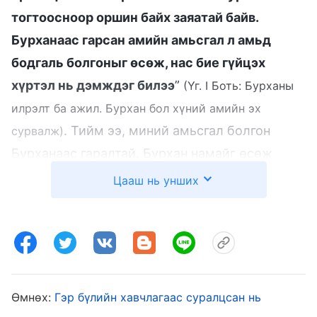
тогтоосноор оршин байх заяатай байв.
Бурханаас гарсан амийн амьсгал л амьд
бодгаль болгоныг өсөж, нас бие гүйцэх
хүртэл нь дэмждэг билээ
”
(Үг. I Боть: Бурханы
илрэлт ба ажил. Бурхан бол хүний амийн эх
. Тийм ээ, миний амьсгал болгон
сурвалж)
Бурханаас гаралтай. Бурхан намайг өсөж
торниж байхад харж хандаж, хамгаалж
Цааш нь унших
байсан. Ямар ч сайхан сэтгэлтэй, тус ч
хүмүүс, ялангуяа эцэг эхийн минь хайр,
халамжийг бүгдийг нь Бурхан зохицуулсан.
Би Бурханд талархаж, Бурханы хайрыг
хариулах ёстой. Бурханыг үгүйсгэж,
Өмнөх:
Гэр бүлийн хавчлагаас суралцсан нь
Бурханаас урвах нь мөс чанаргүй хэрэг. Би