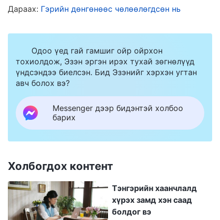
Дараах:
Гэрийн дөнгөнөөс чөлөөлөгдсөн нь
Бурханд итгэснийхээ төлөө шоронд орж,
ээжийгээ зовоож, эрүүл мэндийг нь
доройтоход хүргэснээ дахин бодлоо. Энэ бүгд
Одоо үед гай гамшиг ойр ойрхон
Коммунист Намаас болсон биш үү? Хэрвээ
тохиолдож, Эзэн эргэн ирэх тухай зөгнөлүүд
үндсэндээ биелсэн. Бид Эзэнийг хэрхэн угтан
тэд намайг баривчилж, хяхаж хавчаагүй бол
авч болох вэ?
аав ээж хоёр айх хэрэггүй байх сан.
Коммунист Нам намайг Бурханаас
Messenger дээр бидэнтэй холбоо
барих
урвуулахыг хүсдэг. Би тэдний явуулга
амжилтад хүрэхийг зөвшөөрөхгүй. Ингэж
бодоод шийдвэр минь сэргэж, гэрийнхэн
Холбогдох контент
хэчнээн их саад боллоо ч гэсэн Бурханд
итгэж, Бурханыг дагах ёстой гэдгээ мэдсэн.
Тэнгэрийн хаанчлалд
хүрэх замд хэн саад
Дараа нь, би ажиллахын хажуугаар цуглаанд
болдог вэ
бас оролцож, сайн мэдээ түгээсээр л байлаа.