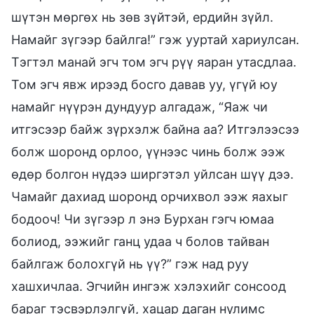
шүтэн мөргөх нь зөв зүйтэй, ердийн зүйл.
Намайг зүгээр байлга!” гэж ууртай хариулсан.
Тэгтэл манай эгч том эгч рүү яаран утасдлаа.
Том эгч явж ирээд босго давав уу, үгүй юу
намайг нүүрэн дундуур алгадаж, “Яаж чи
итгэсээр байж зүрхэлж байна аа? Итгэлээсээ
болж шоронд орлоо, үүнээс чинь болж ээж
өдөр болгон нүдээ ширгэтэл уйлсан шүү дээ.
Чамайг дахиад шоронд орчихвол ээж яахыг
бодооч! Чи зүгээр л энэ Бурхан гэгч юмаа
болиод, ээжийг ганц удаа ч болов тайван
байлгаж болохгүй нь үү?” гэж над руу
хашхичлаа. Эгчийн ингэж хэлэхийг сонсоод
бараг тэсвэрлэлгүй, хацар даган нулимс