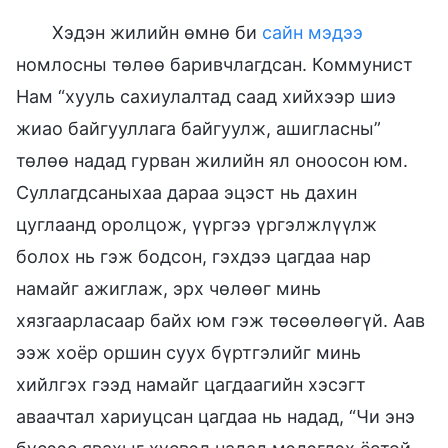
Хэдэн жилийн өмнө би
сайн мэдээ
номлосны төлөө баривчлагдсан. Коммунист
Нам “хууль сахиулалтад саад хийхээр шиэ
жиао байгууллага байгуулж, ашигласны”
төлөө надад гурван жилийн ял оноосон юм.
Суллагдсаныхаа дараа эцэст нь дахин
цуглаанд оролцож, үүргээ үргэлжлүүлж
болох нь гэж бодсон, гэхдээ цагдаа нар
намайг ажиглаж, эрх чөлөөг минь
хязгаарласаар байх юм гэж төсөөлөөгүй. Аав
ээж хоёр оршин суух бүртгэлийг минь
хийлгэх гээд намайг цагдаагийн хэсэгт
аваачтал хариуцсан цагдаа нь надад, “Чи энэ