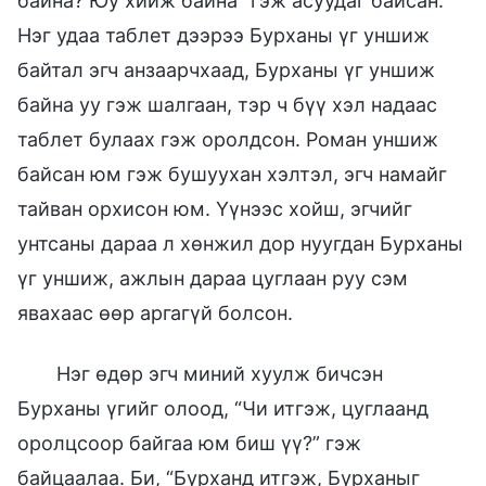
байна? Юу хийж байна” гэж асуудаг байсан.
Нэг удаа таблет дээрээ Бурханы үг уншиж
байтал эгч анзаарчхаад, Бурханы үг уншиж
байна уу гэж шалгаан, тэр ч бүү хэл надаас
таблет булаах гэж оролдсон. Роман уншиж
байсан юм гэж бушуухан хэлтэл, эгч намайг
тайван орхисон юм. Үүнээс хойш, эгчийг
унтсаны дараа л хөнжил дор нуугдан Бурханы
үг уншиж, ажлын дараа цуглаан руу сэм
явахаас өөр аргагүй болсон.
Нэг өдөр эгч миний хуулж бичсэн
Бурханы үгийг олоод, “Чи итгэж, цуглаанд
оролцсоор байгаа юм биш үү?” гэж
байцаалаа. Би, “Бурханд итгэж, Бурханыг