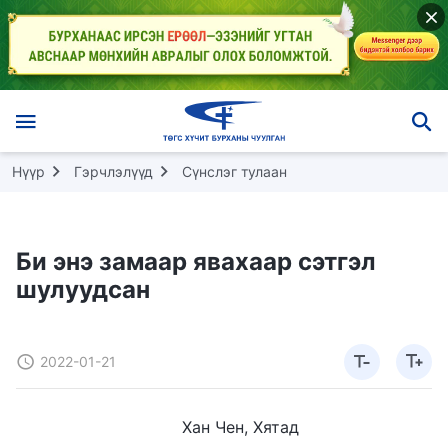
Нүүр
Гэрчлэлүүд
Сүнслэг тулаан
Би энэ замаар явахаар сэтгэл
шулуудсан
2022-01-21
Хан Чен, Хятад