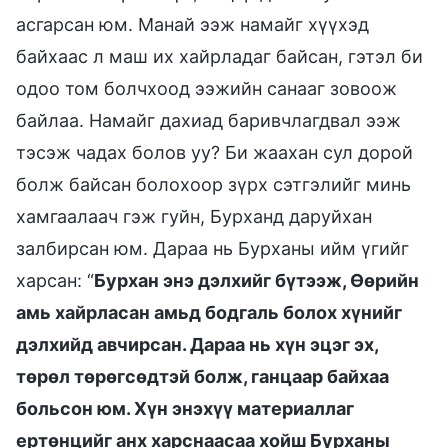
асгарсан юм. Манай ээж намайг хүүхэд
байхаас л маш их хайрладаг байсан, гэтэл би
одоо том болчхоод ээжийн санааг зовоож
байлаа. Намайг дахиад баривчлагдвал ээж
тэсэж чадах болов уу? Би жаахан сул дорой
болж байсан болохоор зүрх сэтгэлийг минь
хамгаалаач гэж гуйн, Бурханд даруйхан
залбирсан юм. Дараа нь Бурханы ийм үгийг
харсан: “
Бурхан энэ дэлхийг бүтээж, Өөрийн
амь хайрласан амьд бодгаль болох хүнийг
дэлхийд авчирсан. Дараа нь хүн эцэг эх,
төрөл төрөгсөдтэй болж, ганцаар байхаа
больсон юм. Хүн энэхүү материаллаг
ертөнцийг анх харснаасаа хойш Бурханы