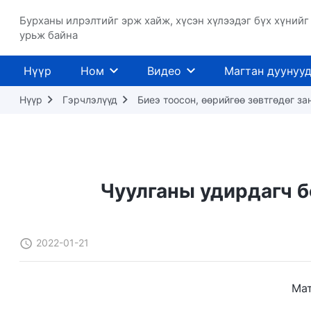
Бурханы илрэлтийг эрж хайж, хүсэн хүлээдэг бүх хүнийг
урьж байна
Нүүр
Ном
Видео
Магтан дуунуу
Нүүр
Гэрчлэлүүд
Биеэ тоосон, өөрийгөө зөвтгөдөг з
Чуулганы удирдагч б
2022-01-21
Ма