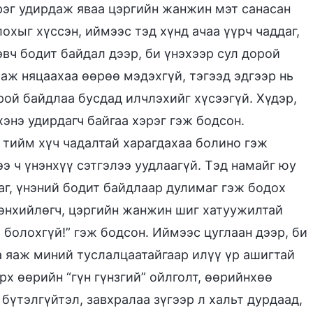
рэг удирдаж яваа цэргийн жанжин мэт санасан
охыг хүссэн, иймээс тэд хүнд ачаа үүрч чаддаг,
эвч бодит байдал дээр, би үнэхээр сул дорой
аж няцаахаа өөрөө мэдэхгүй, тэгээд эдгээр нь
рой байдлаа бусдад илчлэхийг хүсээгүй. Хүдэр,
хэнэ удирдагч байгаа хэрэг гэж бодсон.
 тийм хүч чадалтай харагдахаа болино гэж
э ч үнэнхүү сэтгэлээ уудлаагүй. Тэд намайг юу
аг, үнэний бодит байдлаар дулимаг гэж бодох
рөнхийлөгч, цэргийн жанжин шиг хатуужилтай
 болохгүй!” гэж бодсон. Иймээс цуглаан дээр, би
 яаж миний туслалцаатайгаар илүү үр ашигтай
х өөрийн “гүн гүнзгий” ойлголт, өөрийнхөө
бүтэлгүйтэл, завхралаа зүгээр л хальт дурдаад,