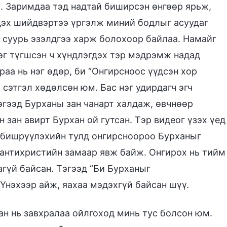
. Заримдаа тэд надтай биширсэн өнгөөр ярьж,
г дэх шийдвэртээ үргэлж миний бодлыг асуудаг
р суурь эзэлдгээ харж болохоор байлаа. Намайг
рэг түгшсэн ч хүндлэгдэх тэр мэдрэмж надад
раа нь нэг өдөр, би “Онгирсноос үүдсэн хор
 сэтгэл хөдөлсөн юм. Бас нэг удирдагч эгч
эгээд Бурханы зан чанарт халдаж, өвчнөөр
 зан авирт Бурхан ой гутсан. Тэр видеог үзэх үед
д бишрүүлэхийн тулд онгирсноороо Бурханыг
 антихристийн замаар явж байж. Онгирох нь тийм
агүй байсан. Тэгээд “Би Бурханыг
 Үнэхээр айж, яахаа мэдэхгүй байсан шүү.
ан нь завхралаа ойлгоход минь тус болсон юм.