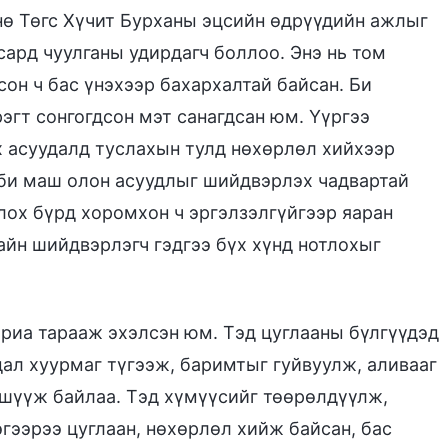
нө Төгс Хүчит Бурханы эцсийн өдрүүдийн ажлыг
сард чуулганы удирдагч боллоо. Энэ нь том
сон ч бас үнэхээр бахархалтай байсан. Би
рэгт сонгогдсон мэт санагдсан юм. Үүргээ
эх асуудалд туслахын тулд нөхөрлөл хийхээр
 би маш олон асуудлыг шийдвэрлэх чадвартай
лох бүрд хоромхон ч эргэлзэлгүйгээр яаран
сайн шийдвэрлэгч гэдгээ бүх хүнд нотлохыг
яриа тарааж эхэлсэн юм. Тэд цуглааны бүлгүүдэд
л хуурмаг түгээж, баримтыг гуйвуулж, аливааг
 шүүж байлаа. Тэд хүмүүсийг төөрөлдүүлж,
эгээрээ цуглаан, нөхөрлөл хийж байсан, бас