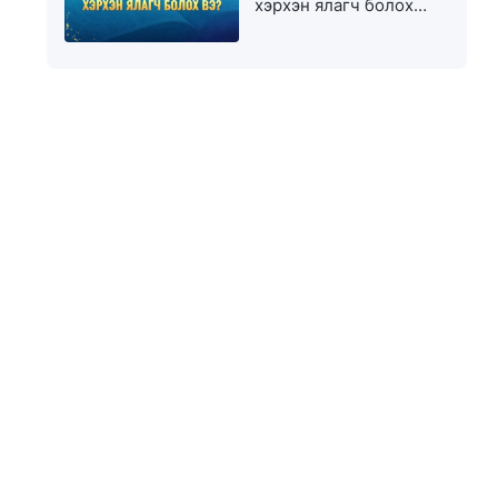
хэрхэн ялагч болох
вэ?