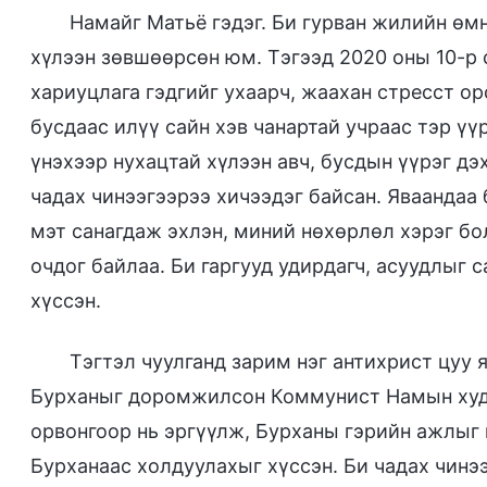
Намайг Матьё гэдэг. Би гурван жилийн өм
хүлээн зөвшөөрсөн юм. Тэгээд 2020 оны 10-р 
хариуцлага гэдгийг ухаарч, жаахан стресст ор
бусдаас илүү сайн хэв чанартай учраас тэр үү
үнэхээр нухацтай хүлээн авч, бусдын үүрэг д
чадах чинээгээрээ хичээдэг байсан. Яваандаа
мэт санагдаж эхлэн, миний нөхөрлөл хэрэг бо
очдог байлаа. Би гаргууд удирдагч, асуудлыг 
хүссэн.
Тэгтэл чуулганд зарим нэг антихрист цуу 
Бурханыг доромжилсон Коммунист Намын худа
орвонгоор нь эргүүлж, Бурханы гэрийн ажлыг
Бурханаас холдуулахыг хүссэн. Би чадах чинэ