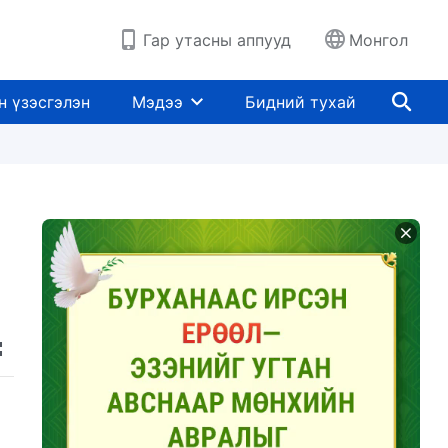
Гар утасны аппууд
Монгол
н үзэсгэлэн
Мэдээ
Бидний тухай