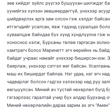
зөв хийдэг зүйлс рүүгээ бушуухан шилждэг б
үүнийгээ хүлээн зөвшөөрдөггүй, үнэхээр асуу
шийдвэрлэх арга зам олсон гэж хэлдэг байсан
итгэгчдийг усалсан, яаж тэдэнд суралцах бол
хуваалцаж байхдаа бүх хүнд хүндлүүлнэ гэж н
хоносноо хэлж, Бурханы төлөө гаргасан золио
хамтрагч болох Маринетт эгч өөрийнх нь бай
байдаг учраас намайг үнэхээр биширсэн юм. Э
баярлаж, үнэхээр сэтгэл өег байсан. Усалгааны
маш их биширдэг байлаа. Нэг удаа, нэг эгч на
чадварлаг болсон гэдгээ хэлэхээр над руу зал
өөгшүүлсэн. Миний ач тустай нөхөрлөл бүгд Б
гэгээрлээс гаралтай учир бүх алдар Бурханд оч
Миний нөхөрлөлийн дараа зарим ах эгч “Амен” 