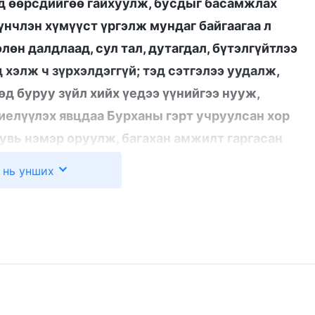
Тэд өөрсдийгөө гайхуулж, бусдыг басамжлах
үнчлэн хүмүүст үргэлж мундаг байгаагаа л
лөн далдлаад, сул тал, дутагдал, бүтэлгүйтлээ
 хэлж ч зүрхэлдэггүй; тэд сэтгэлээ уудалж,
өд буруу зүйл хийх үедээ үүнийгээ нууж,
биелүүлэх явцдаа Бурханы гэрт учруулсан хор
хувь нэмэр оруулж, багахан амжилт гаргасан
аг, хэв чанар сайтай, хэр гоц гойд, хэвийн
 нь унших
дэх сэн гэхээс тэсэж яддаг. Энэ нь нэг ёсондоо
 бус уу? Өөрийгөө өргөмжилж, гэрчлэх нь
аг уу? Үгүй. Тэгвэл хүмүүс ингэхдээ ихэвчлэн
нэг нь биеэ тоосон зан чанар, мөн зальжин
йн тулд чадах бүхнээ хийх явдал үүнд багтдаг.
с сэдэл, явуулга агуулдаг бөгөөд тэд онгирч