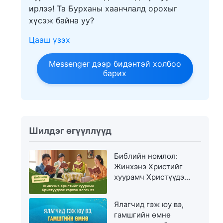
ирлээ! Та Бурханы хаанчлалд орохыг
хүсэж байна уу?
Цааш үзэх
Messenger дээр бидэнтэй холбоо
барих
Шилдэг өгүүллүүд
Библийн номлол:
Жинхэнэ Христийг
хуурамч Христүүдээс
хэрхэн ялгах вэ
Ялагчид гэж юу вэ,
гамшгийн өмнө