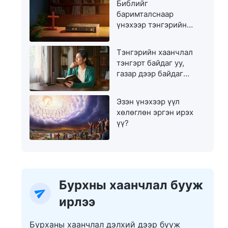
Библийг
баримталснаар
үнэхээр тэнгэрийн
хаанчлалд орж чадах
уу?
Тэнгэрийн хаанчлал
тэнгэрт байдаг уу,
газар дээр байдаг
уу?
Эзэн үнэхээр үүл
хөлөглөн эргэн ирэх
үү?
Бурхны хаанчлал бууж
ирлээ
Бурханы хаанчлал дэлхий дээр бууж