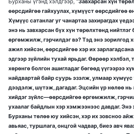
Бурханы үгэнд хэлдгээр, “
Завхарсан хүн төрө
өөрсдийгөө гайхуулах, хүмүүст өөрсдийгөө өн
Хүмүүс сатанлаг уг чанартаа захирагдах үедэ
энэ нь завхарсан бүх хүн төрөлхтөнд нийтлэг
өргөмжилж, гэрчилдэг вэ? Тэд энэ зорилгод хэр
ажил хийсэн, өөрсдийгөө хэр их зарлагадсана
эдгээр зүйлийн тухай ярьдаг. Өөрөөр хэлбэл,
хөрөнгө болгон ашигладаг бөгөөд үүгээрээ хү
найдвартай байр суурь эзэлж, улмаар хүмүүс 
дээдэлж, шүтэж, дагадаг. Эцсийн үр нөлөө нь
хийдэг зүйлс—өөрсдийгөө өргөмжилж, гэрчилд
ухаалаг байдлын хэр хэмжээнээс давдаг. Энэ
Бурханы төлөө юу хийсэн, хэр их зовсноо айж 
авьяас, туршлага, онцгой чадвар, биеэ авч яв