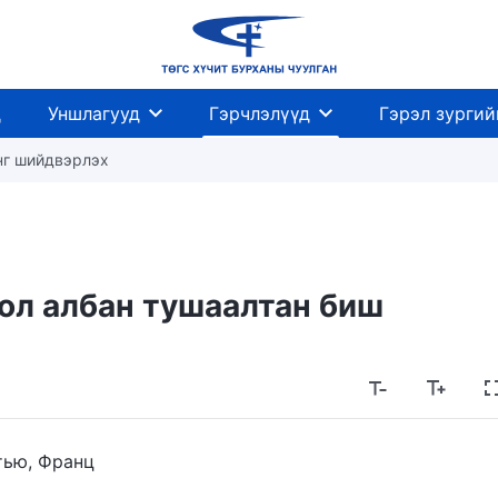
д
Уншлагууд
Гэрчлэлүүд
Гэрэл зургий
анг шийдвэрлэх
ол албан тушаалтан биш
тью, Франц