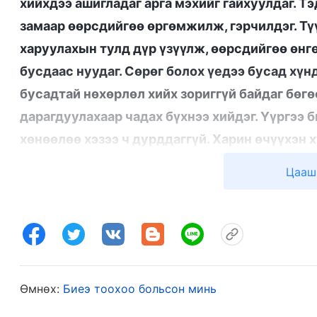
хийхдээ ашигладаг арга мэхийг гайхуулдаг. 
замаар өөрсдийгөө өргөмжилж, гэрчилдэг. Тү
харуулахын тулд дүр үзүүлж, өөрсдийгөө өнгө
бусдаас нуудаг. Сөрөг болох үедээ бусад хүнд
бусадтай нөхөрлөл хийх зориггүй байдаг бөгө
дарагдуулахаар чадах бүхнээ хийдэг. Үүргээ 
хөнөөлөө хэзээ ч дурддаггүй. Харин өчүүхэн 
үедээ үүгээрээ даруйхан онгирдог. Хэр чадварл
Цааш
хүмүүсээс дээр гэдгээ бүхий л ертөнцөд мэдэг
өөрсдийгөө өргөмжилж, гэрчилж байгаа хэрэг
хэвийн хүн чанарын ухаалаг хүрээн дотор байд
ямар зан чанар илчилдэг вэ? Гол илрэлүүдийн 
байдал бөгөөд бусад хүнд өндрөөр үнэлэгдэхи
Өмнөх:
Биеэ тоохоо больсон минь
Тэдний түүх ямар ч өөгүй байдаг; үг нь харваа