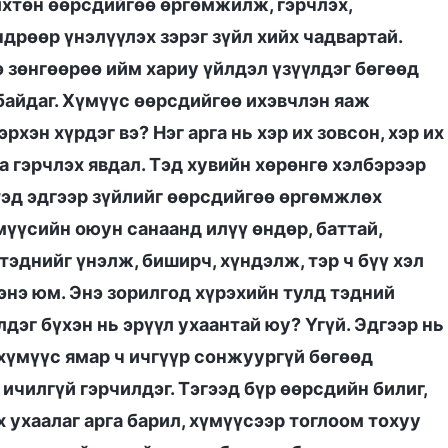
лхтөн өөрсдийгөө өргөмжилж, гэрчлэх,
дрөөр үнэлүүлэх зэрэг зүйл хийх чадвартай.
э зөнгөөрөө ийм хариу үйлдэл үзүүлдэг бөгөөд
 байдаг. Хүмүүс өөрсдийгөө ихэвчлэн яаж
хэн хүрдэг вэ? Нэг арга нь хэр их зовсон, хэр их
а гэрчлэх явдал. Тэд хувийн хөрөнгө хэлбэрээр
 тэд эдгээр зүйлийг өөрсдийгөө өргөмжлөх
мүүсийн оюун санаанд илүү өндөр, баттай,
тэднийг үнэлж, биширч, хүндэлж, тэр ч бүү хэл
 энэ юм. Энэ зорилгод хүрэхийн тулд тэдний
эг бүхэн нь эрүүл ухаантай юу? Үгүй. Эдгээр нь
 хүмүүс ямар ч ичгүүр сонжуургүй бөгөөд
ичилгүй гэрчилдэг. Тэгээд бүр өөрсдийн билиг,
ах ухаалаг арга барил, хүмүүсээр тоглоом тохуу