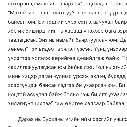
нөхөрлөлд маш их талархъя” гэцгээдэг байлаа
“Матьё, ингэвэл болох уу?” гэж лавлан, үүрэ
байсан юм. Би тэдний зүрх сэтгэлд чухал бай
хэр их биширдгийг нь хараад үнэхээр бага зэ
таалагдсан. Энэ нь намайг баярлуулсан юм. Да
хөнөөл” гэх видео гэрчлэл үзсэн. Үүнд үнэхээр
үүрэгтээ үргэлж өөрийгөө дөвийлгөж байж. Т
сахилгажуулагдсан юм байна лээ. Гол нь эгчийн
минь хацар даган нулимс урсаж эхлэн, бусда
эсэргүүцэж байсан гэдгээ би ухаарсан юм. Би
ноцтой асуудал байж болно гэж би огт ухаара
хилэгнүүлчихлээ” гэж өөртөө хэлсээр байлаа.
Дараа нь Бурханы үгийн ийм хэсгийг уншс