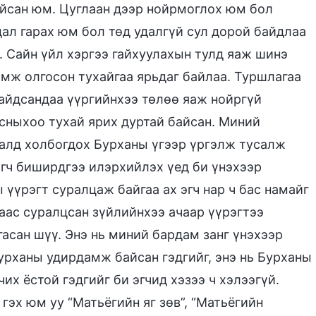
айсан юм. Цуглаан дээр нойрмоглох юм бол
дал гарах юм бол төд удалгүй сул дорой байдлаа
. Сайн үйл хэргээ гайхуулахын тулд яаж шинэ
омж олгосон тухайгаа ярьдаг байлаа. Туршлагаа
айдсандаа үүргийнхээ төлөө яаж нойргүй
сныхоо тухай ярих дуртай байсан. Миний
далд холбогдох Бурханы үгээр үргэлж тусалж
гч биширдгээ илэрхийлэх үед би үнэхээр
 үүрэгт суралцаж байгаа ах эгч нар ч бас намайг
даас суралцсан зүйлийнхээ ачаар үүрэгтээ
гасан шүү. Энэ нь миний бардам занг үнэхээр
урханы удирдамж байсан гэдгийг, энэ нь Бурханы
их ёстой гэдгийг би эгчид хэзээ ч хэлээгүй.
гэх юм уу “Матьёгийн яг зөв”, “Матьёгийн