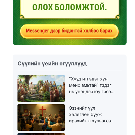
Сүүлийн үеийн өгүүллүүд
“Хүүд итгэдэг хүн
мөнх амьтай” гэдэг
нь үнэндээ юу гэсэн
үг вэ?
Эзэнийг үүл
хөлөглөн бууж
ирэхийг л хүлээгсэд
золгүй еэ