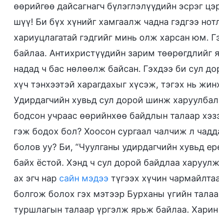
өөрийгөө дайсагнагч бүлэглэлүүдийн эсрэг цэ
шүү! Би бүх хүнийг хамгаалж чадна гэдгээ нотл
хариуцлагатай гэдгийг минь олж харсан юм. Г
байлаа. Антихристүүдийн зарим төөрөгдлийг я
надад ч бас нөлөөлж байсан. Гэхдээ би сул до
хүч тэнхээтэй харагдахыг хүсэж, тэгэх нь жин
Удирдагчийн хувьд сул дорой шинж харуулбал
бодсон учраас өөрийнхөө байдлын талаар хэзэ
гэж бодох бол? Хоосон сургаал чалчиж л чадд
болов уу? Би, “Чуулганы удирдагчийн хувьд е
байх ёстой. Хэнд ч сул дорой байдлаа харуулж
ах эгч нар
сайн мэдээ
түгээх хүчин чармайлтаа
болгож болох гэх мэтээр Бурханы үгийн талаар
туршлагын талаар үргэлж ярьж байлаа. Харин 