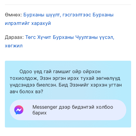
болсныг, энэ нь Христийн илрэлт байсныг
хүмүүс хараахан ухаарч ойлгоогүй байв. Tэд
Өмнөх:
Бурханы шүүлт, гэсгээлтээс Бурханы
илрэлтийг харахуй
Христийн илэрхийлсэн зүйлсэд ердийн хүний
хүлээж авсан Ариун Сүнсний гэгээрүүлэлт
Дараах:
Төгс Хүчит Бурханы Чуулганы үүсэл,
маягаар л хандаж байсан. Учир нь Христ
хөгжил
илэрхийлэлдээ Тэр Бурханы бие махбодтой
болсон талаар албан ёсны гэрчлэл хийгээгүй.
Одоо үед гай гамшиг ойр ойрхон
Бие махбодтой болох гэж юу болохыг хэн ч
тохиолдож, Эзэн эргэн ирэх тухай зөгнөлүүд
ойлгоогүй байсан ба эдгээр үгс нь Ариун
үндсэндээ биелсэн. Бид Эзэнийг хэрхэн угтан
авч болох вэ?
Сүнсний гэгээрүүлэлт болохыг л зөвхөн
мэдэж байв. Тийм учраас Христэд ердийн
Messenger дээр бидэнтэй холбоо
хүний адил хандсан хэвээр байлаа. Христийн
барих
хэлсэн үг оргилдоо хүрсэн үед л зөвхөн
Бурхан, Ариун Сүнс хүн дээр бууж ирснийг ба