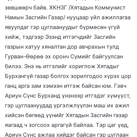
зөвшөөрч байв. ХКНЗГ /Хятадын Коммунист
Намын Засгийн Газар/ нууцаар үйл ажиллагаа
явуулдаг гэр цуглаануудыг бүрмөсөн үгүй
хийж, тэдгээр Эзэнд итгэгчдийг Засгийн
газрын хатуу хяналтан дор авчрахын тулд
Гурван-Өөрөө эх оронч Сүмийг байгуулсан
билээ. Энэ нь итгэлийг хориглож Хятадыг
Бурхангүй газар болгох зорилгодоо хүрэх цор
ганц арга зам хэмээн итгэж байсан юм. Гэвч
Ариун Сүнс Бурханд үнэнээр итгэдэг хүмүүст,
гэр цуглаануудад үргэлжлүүлэн маш их ажил
хийсэн бөгөөд үүнийг Хятадын Засгийн газар
яагаад ч зогсоох аргагүй байлаа. Тэр цаг үед,
Ариун Сүнс ажлаа хийдэг байсан гэр цуглаан