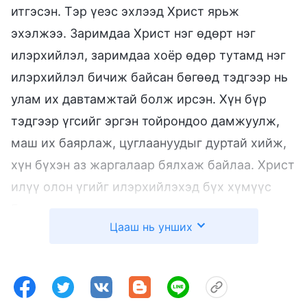
итгэсэн. Тэр үеэс эхлээд Христ ярьж
эхэлжээ. Заримдаа Христ нэг өдөрт нэг
илэрхийлэл, заримдаа хоёр өдөр тутамд нэг
илэрхийлэл бичиж байсан бөгөөд тэдгээр нь
улам их давтамжтай болж ирсэн. Хүн бүр
тэдгээр үгсийг эргэн тойрондоо дамжуулж,
маш их баярлаж, цуглаануудыг дуртай хийж,
хүн бүхэн аз жаргалаар бялхаж байлаа. Христ
илүү олон үгийг илэрхийлэхэд бүх хүмүүс
Бурханы үгэнд дурлан анхаарал хандуулж
Цааш нь унших
зүрх сэтгэл нь Бурханы үгсээс бүрэн зуурч
байв. Цуглааны үеэр тэд Ариун Сүнсний
одоогийн үгсийг албан ёсоор таашаан дурлаж
эхэлсэн. Тэр үед Бурхан бие махбодтой