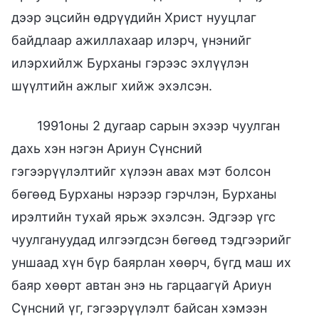
дээр эцсийн өдрүүдийн Христ нууцлаг
байдлаар ажиллахаар илэрч, үнэнийг
илэрхийлж Бурханы гэрээс эхлүүлэн
шүүлтийн ажлыг хийж эхэлсэн.
1991оны 2 дугаар сарын эхээр чуулган
дахь хэн нэгэн Ариун Сүнсний
гэгээрүүлэлтийг хүлээн авах мэт болсон
бөгөөд Бурханы нэрээр гэрчлэн, Бурханы
ирэлтийн тухай ярьж эхэлсэн. Эдгээр үгс
чуулгануудад илгээгдсэн бөгөөд тэдгээрийг
уншаад хүн бүр баярлан хөөрч, бүгд маш их
баяр хөөрт автан энэ нь гарцаагүй Ариун
Сүнсний үг, гэгээрүүлэлт байсан хэмээн