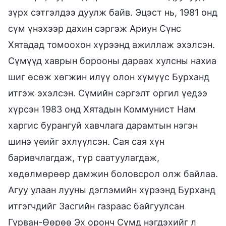
зүрх сэтгэлдээ дуулж байв. Эцэст нь, 1981 онд
сүм үнэхээр дахин сэргэж Ариун Сүнс
Хятадад томоохон хүрээнд ажиллаж эхэлсэн.
Сүмүүд хаврын борооны дараах хулсны нахиа
шиг өсөж хөгжин илүү олон хүмүүс Бурханд
итгэж эхэлсэн. Сүмийн сэргэлт оргил үедээ
хүрсэн 1983 онд Хятадын Коммунист Нам
харгис бурангуй хавчлага дарамтын нэгэн
шинэ үеийг эхлүүлсэн. Сая сая хүн
баривчлагдаж, түр саатуулагдаж,
хөдөлмөрөөр дамжин боловсрол олж байлаа.
Агуу улаан лууны дэглэмийн хүрээнд Бурханд
итгэгчдийг Засгийн газраас байгуулсан
Гурван-Өөрөө Эх оронч Сүмд нэгдэхийг л