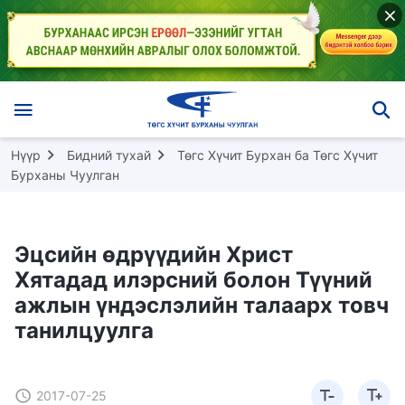
Нүүр
Бидний тухай
Төгс Хүчит Бурхан ба Төгс Хүчит
Бурханы Чуулган
Эцсийн өдрүүдийн Христ
Хятадад илэрсний болон Түүний
ажлын үндэслэлийн талаарх товч
танилцуулга
2017-07-25