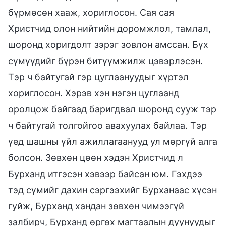
бүрмөсөн хааж, хориглосон. Сая сая
Христчид олон нийтийн доромжлол, тамлал,
шоронд хоригдолт зэрэг зовлон амссан. Бүх
сүмүүдийг бүрэн битүүмжилж цэвэрлэсэн.
Тэр ч байтугай гэр цуглаануудыг хүртэл
хориглосон. Хэрэв хэн нэгэн цуглаанд
оролцож байгаад баригдвал шоронд сууж тэр
ч байтугай толгойгоо авахуулах байлаа. Тэр
үед шашны үйл ажиллагаанууд ул мөргүй алга
болсон. Зөвхөн цөөн хэдэн Христчид л
Бурханд итгэсэн хэвээр байсан юм. Гэхдээ
тэд сүмийг дахин сэргээхийг Бурханаас хүсэн
гуйж, Бурханд хандан зөвхөн чимээгүй
залбирч, Бурханд өргөх магтаалын дуунуудыг