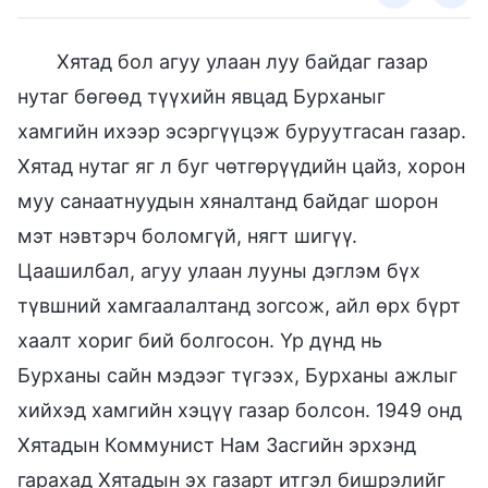
Хятад бол агуу улаан луу байдаг газар
нутаг бөгөөд түүхийн явцад Бурханыг
хамгийн ихээр эсэргүүцэж буруутгасан газар.
Хятад нутаг яг л буг чөтгөрүүдийн цайз, хорон
муу санаатнуудын хяналтанд байдаг шорон
мэт нэвтэрч боломгүй, нягт шигүү.
Цаашилбал, агуу улаан лууны дэглэм бүх
түвшний хамгаалалтанд зогсож, айл өрх бүрт
хаалт хориг бий болгосон. Үр дүнд нь
Бурханы сайн мэдээг түгээх, Бурханы ажлыг
хийхэд хамгийн хэцүү газар болсон. 1949 онд
Хятадын Коммунист Нам Засгийн эрхэнд
гарахад Хятадын эх газарт итгэл бишрэлийг