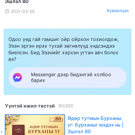
Эшлэл 80
Хуваалцах
2021-03-25
Одоо үед гай гамшиг ойр ойрхон тохиолдож,
Эзэн эргэн ирэх тухай зөгнөлүүд үндсэндээ
биелсэн. Бид Эзэнийг хэрхэн угтан авч болох
вэ?
Messenger дээр бидэнтэй холбоо
барих
Үүнтэй ижил төстэй
80
/
200
Өдөр тутмын Бурханы
үг: Бурханыг мэдэх нь |
Эшлэл 80