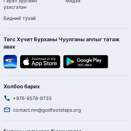
Гэрэл зургийн
Мэдээ
үзэсгэлэн
Бидний тухай
Төгс Хүчит Бурханы Чуулганы аппыг татаж
авах
Холбоо барих
+976-9578-8733
contact.mn@godfootsteps.org