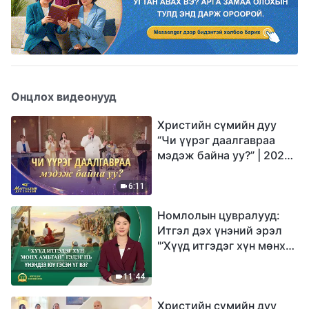
Онцлох видеонууд
Христийн сүмийн дуу
“Чи үүрэг даалгавраа
мэдэж байна уу?” | 2026
Магтаалын дуу хоолой
6:11
Номлолын цувралууд:
Итгэл дэх үнэний эрэл
"‘Хүүд итгэдэг хүн мөнх
амьтай’ гэдэг нь үнэндээ
юу гэсэн үг вэ?"
11:44
Христийн сүмийн дуу