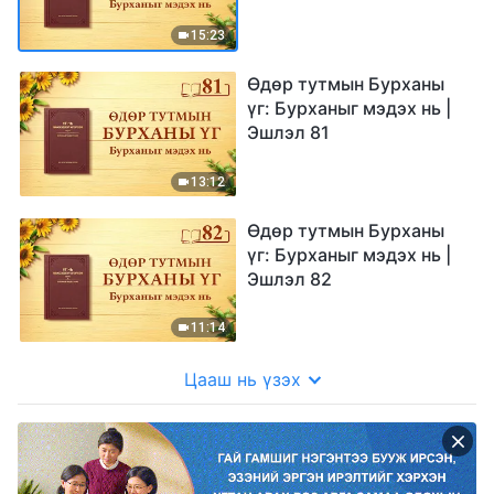
15:23
Өдөр тутмын Бурханы
үг: Бурханыг мэдэх нь |
Эшлэл 81
13:12
Өдөр тутмын Бурханы
үг: Бурханыг мэдэх нь |
Эшлэл 82
11:14
Цааш нь үзэх