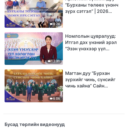
“Бурханы төлөөх үнэнч
зүрх сэтгэл” | 2026
Магтаалын дуу хоолой
6:28
Номлолын цувралууд:
Итгэл дэх үнэний эрэл
"Эзэн үнэхээр үүл
хөлөглөн эргэн ирэх үү?"
12:31
Магтан дуу “Бурхан
зүрхийг чинь, сүнсийг
чинь хайна” Сайн
мэдээний найрал дуу |
2026 Магтаалын дуу
6:06
хоолой
Бусад төрлийн видеонууд