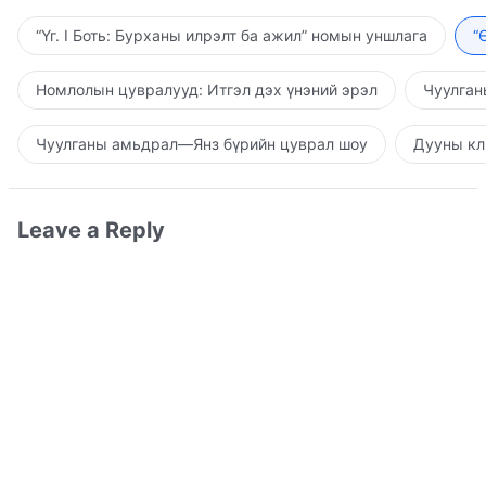
“Үг. I Боть: Бурханы илрэлт ба ажил” номын уншлага
“
Номлолын цувралууд: Итгэл дэх үнэний эрэл
Чуулган
Чуулганы амьдрал—Янз бүрийн цуврал шоу
Дууны кл
Leave a Reply