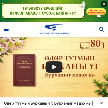
Өдөр тутмын Бурханы үг: Бурханыг мэдэх нь |