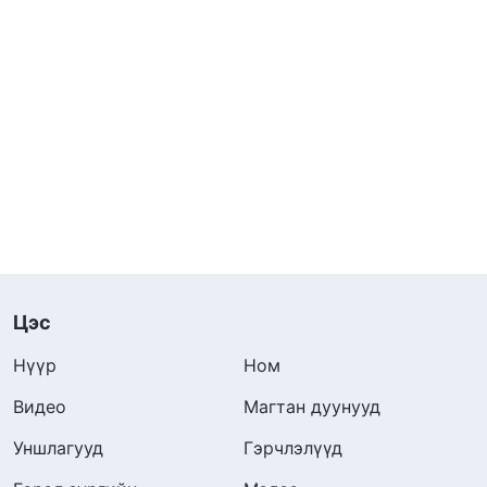
Цэс
Нүүр
Ном
Видео
Магтан дуунууд
Уншлагууд
Гэрчлэлүүд