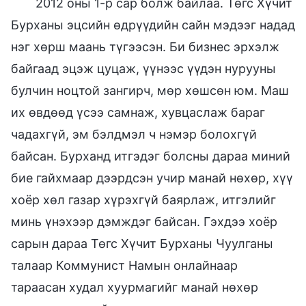
2012 оны 1-р сар болж байлаа. Төгс Хүчит
Бурханы эцсийн өдрүүдийн сайн мэдээг надад
нэг хөрш маань түгээсэн. Би бизнес эрхэлж
байгаад эцэж цуцаж, үүнээс үүдэн нурууны
булчин ноцтой зангирч, мөр хөшсөн юм. Маш
их өвдөөд үсээ самнаж, хувцаслаж бараг
чадахгүй, эм бэлдмэл ч нэмэр болохгүй
байсан. Бурханд итгэдэг болсны дараа миний
бие гайхмаар дээрдсэн учир манай нөхөр, хүү
хоёр хөл газар хүрэхгүй баярлаж, итгэлийг
минь үнэхээр дэмждэг байсан. Гэхдээ хоёр
сарын дараа Төгс Хүчит Бурханы Чуулганы
талаар Коммунист Намын онлайнаар
тараасан худал хуурмагийг манай нөхөр