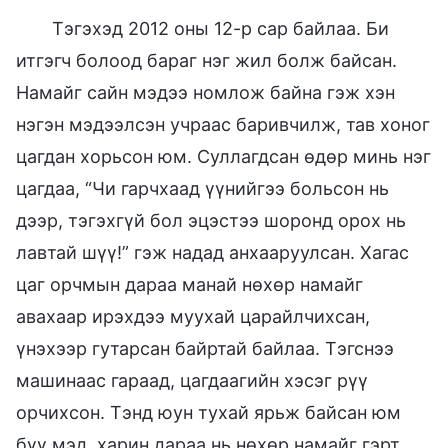
Тэгэхэд 2012 оны 12-р сар байлаа. Би
итгэгч болоод бараг нэг жил болж байсан.
Намайг сайн мэдээ номлож байна гэж хэн
нэгэн мэдээлсэн учраас баривчилж, тав хоног
цагдан хорьсон юм. Суллагдсан өдөр минь нэг
цагдаа, “Чи гарчхаад үүнийгээ больсон нь
дээр, тэгэхгүй бол эцэстээ шоронд орох нь
лавтай шүү!” гэж надад анхааруулсан. Хагас
цаг орчмын дараа манай нөхөр намайг
авахаар ирэхдээ муухай царайлчихсан,
үнэхээр гутарсан байртай байлаа. Тэгснээ
машинаас гараад, цагдаагийн хэсэг рүү
орчихсон. Тэнд юун тухай ярьж байсан юм
бүү мэд, харин дараа нь нөхөр намайг гэрт