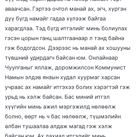
аваачсан. Гэртээ очтол манай ах, эгч, хүргэн
дүү бүгд намайг гадаа хүлээж байгаа
харагдлаа. Тэд бүгд итгэлийг минь болиулах
гэсэн цорын ганц шалтгаанаар л тэнд байна
гэж бодогдсон. Дээрээс нь манай ах хошууны
түвшний удирдагч байсан юм. Онлайнаар
Чуулганыг яллаж, доромжилсон Коммунист
Намын элдэв янзын худал хуурмаг харсан
учраас ах намайг итгэхээ болих хэрэгтэй гэж
урьд нь хэлж байсан. Бас миний итгэл
хүүгийн минь ажил мэргэжилд нөлөөлж
болно, өөрт нь ч бас нөлөөлж, түшмэлийн
албан тушаалаа алдаж магад гэж хэлж
байсан юм. Ах дахиад итгэлийг минь