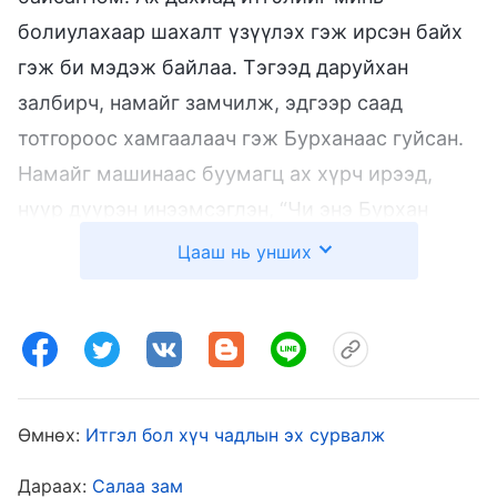
болиулахаар шахалт үзүүлэх гэж ирсэн байх
гэж би мэдэж байлаа. Тэгээд даруйхан
залбирч, намайг замчилж, эдгээр саад
тотгороос хамгаалаач гэж Бурханаас гуйсан.
Намайг машинаас буумагц ах хүрч ирээд,
нүүр дүүрэн инээмсэглэн, “Чи энэ Бурхан
гэдэг юмаа болих хэрэгтэй. Зүгээр л гэртээ
Цааш нь унших
байж, эндэх юмаа зохицуул. Битгий ийм
зөрүүд бай. Танай хүү сайхан ажилтай.
Чамайг ингээд байвал ажил нь аюулд орно
шүү. Хүү чинь чамайг үүрд үзэн ядна” гэлээ.
Тэгтэл хүргэн дүү шүд зуун, гараараа зангаж,
Өмнөх:
Итгэл бол хүч чадлын эх сурвалж
“Бурханд итгэх ээ? Бурхан гэж хаана байна?
Дараах:
Салаа зам
Би Бурханд итгэдэггүй ч сайхан л амьдарч