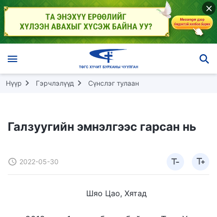
Нүүр
Гэрчлэлүүд
Сүнслэг тулаан
Галзуугийн эмнэлгээс гарсан нь
2022-05-30
Шяо Цао, Хятад