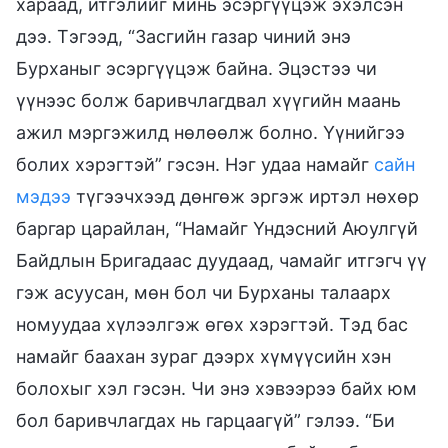
хараад, итгэлийг минь эсэргүүцэж эхэлсэн
дээ. Тэгээд, “Засгийн газар чиний энэ
Бурханыг эсэргүүцэж байна. Эцэстээ чи
үүнээс болж баривчлагдвал хүүгийн маань
ажил мэргэжилд нөлөөлж болно. Үүнийгээ
болих хэрэгтэй” гэсэн. Нэг удаа намайг
сайн
мэдээ
түгээчхээд дөнгөж эргэж иртэл нөхөр
баргар царайлан, “Намайг Үндэсний Аюулгүй
Байдлын Бригадаас дуудаад, чамайг итгэгч үү
гэж асуусан, мөн бол чи Бурханы талаарх
номуудаа хүлээлгэж өгөх хэрэгтэй. Тэд бас
намайг баахан зураг дээрх хүмүүсийн хэн
болохыг хэл гэсэн. Чи энэ хэвээрээ байх юм
бол баривчлагдах нь гарцаагүй” гэлээ. “Би