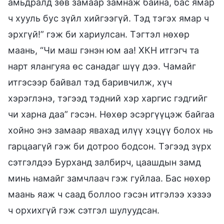
амьдралд зөв замаар замнаж байна, бас ямар
ч хууль бус зүйл хийгээгүй. Тэд тэгэх ямар ч
эрхгүй!” гэж би хариулсан. Тэгтэл нөхөр
маань, “Чи маш гэнэн юм аа! ХКН итгэгч та
нарт ялангуяа өс санадаг шүү дээ. Чамайг
итгэсээр байвал тэд баривчилж, хүч
хэрэглэнэ, тэгээд тэдний хэр харгис гэдгийг
чи харна даа” гэсэн. Нөхөр эсэргүүцэж байгаа
хойно энэ замаар явахад илүү хэцүү болох нь
гарцаагүй гэж би дотроо бодсон. Тэгээд зүрх
сэтгэлдээ Бурханд залбирч, цаашдын замд
минь намайг замчлаач гэж гуйлаа. Бас нөхөр
маань яаж ч саад боллоо гэсэн итгэлээ хэзээ
ч орхихгүй гэж сэтгэл шулуудсан.