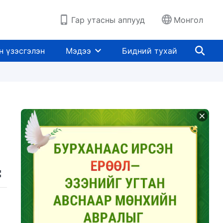
Гар утасны аппууд
Монгол
н үзэсгэлэн
Мэдээ
Бидний тухай