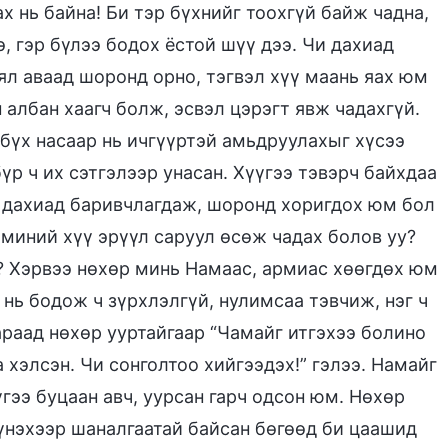
 нь байна! Би тэр бүхнийг тоохгүй байж чадна,
э, гэр бүлээ бодох ёстой шүү дээ. Чи дахиад
ял аваад шоронд орно, тэгвэл хүү маань яах юм
 албан хаагч болж, эсвэл цэрэгт явж чадахгүй.
бүх насаар нь ичгүүртэй амьдруулахыг хүсээ
р ч их сэтгэлээр унасан. Хүүгээ тэвэрч байхдаа
р дахиад баривчлагдаж, шоронд хоригдох юм бол
 миний хүү эрүүл саруул өсөж чадах болов уу?
? Хэрвээ нөхөр минь Намаас, армиас хөөгдөх юм
нь бодож ч зүрхлэлгүй, нулимсаа тэвчиж, нэг ч
араад нөхөр ууртайгаар “Чамайг итгэхээ болино
 хэлсэн. Чи сонголтоо хийгээдэх!” гэлээ. Намайг
үгээ буцаан авч, уурсан гарч одсон юм. Нөхөр
үнэхээр шаналгаатай байсан бөгөөд би цаашид