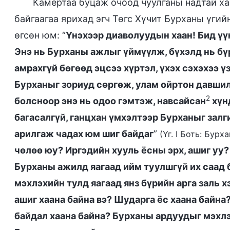
Камертаа буцаж очоод чуулганы надтай ха
байгаагаа ярихад эгч Төгс Хүчит Бурханы үги
өгсөн юм: “
Үнэхээр диаволуудын хаан! Бид үү
Энэ нь Бурханы ажлыг үймүүлж, бүхэлд нь б
амрахгүй бөгөөд эцсээ хүртэл, үхэх сэхэхээ ү
Бурханыг зориуд сөргөж, улам ойртон давшил
2
болсноор энэ нь одоо гэмтэж, навсайсан
хүнд
багасалгүй, ганцхан үмхэлтээр Бурханыг залг
арилгаж чадах юм шиг байдаг
”
(Үг. I Боть: Бур
чөлөө юу? Иргэдийн хууль ёсны эрх, ашиг уу? 
Бурханы ажилд яагаад ийм туулшгүй их саад 
мэхлэхийн тулд яагаад янз бүрийн арга заль х
ашиг хаана байна вэ? Шударга ёс хаана байна
байдал хаана байна? Бурханы ардуудыг мэхлэх