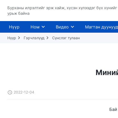
Бурханы илрэлтийг эрж хайж, хүсэн хүлээдэг бүх хүнийг
урьж байна
Нүүр
Ном
Видео
Магтан дуунуу
Нүүр
Гэрчлэлүүд
Сүнслэг тулаан
Миний
2022-12-04
Бай