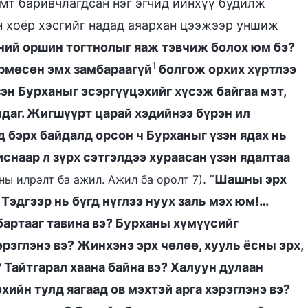
мт баривчлагдсан нэг эгчид ийнхүү будилж
йн хоёр хэсгийг надад аяархан цээжээр уншиж
ний оршин тогтнолыг яаж тэвчиж болох юм бэ?
1
үрмөсөн эмх замбараагүй
болгож орхих хүртлээ
зэн Бурханыг эсэргүүцэхийг хүсэж байгаа мэт,
даг. Жигшүүрт царай хэдийнээ бүрэн ил
 бэрх байдалд орсон ч Бурханыг үзэн ядах нь
иснаар л зүрх сэтгэлдээ хураасан үзэн ядалтаа
. “
Шашны эрх
ханы илрэлт ба ажил. Ажил ба оролт 7)
Тэдгээр нь бүгд нүглээ нуух заль мэх юм!…
бартааг тавина вэ? Бурханы хүмүүсийг
эрэглэнэ вэ? Жинхэнэ эрх чөлөө, хууль ёсны эрх,
? Тайтгарал хаана байна вэ? Халуун дулаан
ийн тулд яагаад ов мэхтэй арга хэрэглэнэ вэ?