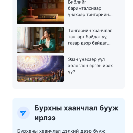
Библийг
баримталснаар
үнэхээр тэнгэрийн
хаанчлалд орж чадах
уу?
Тэнгэрийн хаанчлал
тэнгэрт байдаг уу,
газар дээр байдаг
уу?
Эзэн үнэхээр үүл
хөлөглөн эргэн ирэх
үү?
Бурхны хаанчлал бууж
ирлээ
Бурханы хаанчлал дэлхий дээр бууж