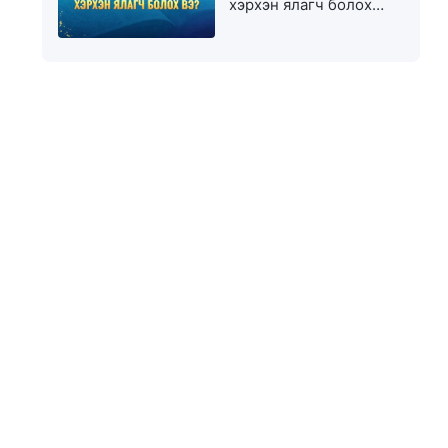
хэрхэн ялагч болох
вэ?