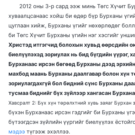
2012 оны 3-р сард ээж минь Төгс Хүчит Б
хуваалцсанаас хойш би өдөр бүр Бурханы үгий
цуглаан хийж, Бурханы үгийг нөхөрлөдөг болл
би Төгс Хүчит Бурханы үгийн нэг хэсгийг уншив
Христэд итгэгчид болохын хувьд өөрсдийн о
биелүүлэхэд зориулах нь бид бүгдийн үүрэг, 
Бурханаас ирсэн бөгөөд Бурханы дээд эрхийн 
махбод маань Бурханы даалгавар болон хүн т
зориулагдахгүй бол бидний сүнс Бурханы даа
тусмаа биднийг бүх зүйлээр хангасан Бурхана
Хавсралт 2: Бүх хүн төрөлхтний хувь заяаг Бурхан 
бүхэн Бурханаас ирсэн гэдгийг би Бурханы үг
бүтээгдсэн зүйлийн үүргийг биелүүлэх ёстойг
мэдээ
түгээж эхэллээ.