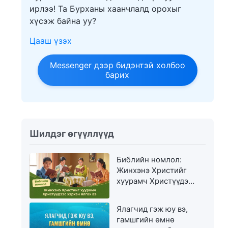
ирлээ! Та Бурханы хаанчлалд орохыг
хүсэж байна уу?
Цааш үзэх
Messenger дээр бидэнтэй холбоо
барих
Шилдэг өгүүллүүд
Библийн номлол:
Жинхэнэ Христийг
хуурамч Христүүдээс
хэрхэн ялгах вэ
Ялагчид гэж юу вэ,
гамшгийн өмнө