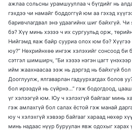
ажлаа сольсны урамшууллаа ч бүгдийг нь алдах
гэхдээ чи намайг боддоггүй юм аа гэхэд хүүгэ
баривчлагдвал энэ удаагийнх шиг байхгүй. Чи 
бэ? Хүү минь хэзээ ч их сургуульд орж, төрийн
Нийгэмд яаж байр сууриа олох юм бэ? Хүүгээ 
юу?” Нөхрийнхөө ингэж хэлэхийг сонсоод би бү
сэтгэл шимширч, “Би хэзээ нэгэн цагт үнэхээ
ийм жаахнаасаа ээж нь дэргэд нь байхгүй бол
Дооглуулж, ялгаварлан гадуурхагдах болов уу
бол ирээдүй нь сүйрнэ…” гэж бодогдоод, цааш 
үг хэлээгүй юм. Юу ч хэлэхгүй байгааг минь х
гэж амлахгүй бол салах ёстой гэж манай дарга
юу ч хэлэхгүй хэвээр байгааг хараад нөхөр хү
минь надаас нүүр буруулан явж одохыг харах 