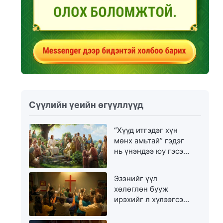
Сүүлийн үеийн өгүүллүүд
“Хүүд итгэдэг хүн
мөнх амьтай” гэдэг
нь үнэндээ юу гэсэн
үг вэ?
Эзэнийг үүл
хөлөглөн бууж
ирэхийг л хүлээгсэд
золгүй еэ