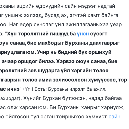
урханы эцсийн өдрүүдийн сайн мэдээг надтай
г уншиж эхлээд, бусад ах, эгчтэй хамт байнга
оо. Нэг өдөр сүнслэг үйл ажиллагааныхаа үеэр
: “
Хүн төрөлхтний гишүүд ба
үнэн
сүсэгт
юун санаа, бие махбодыг Бурханы даалгаврыг
хариуцлага юм. Учир нь бидний бүх оршихуй
ачаар оршдог билээ. Хэрвээ оюун санаа, бие
өрөлхтний зөв шударга үйл хэргийн төлөө
лгаврын төлөө амиа золиосолсон хүмүүсээс, тэр
ас ичнэ
”
(Үг. I Боть: Бурханы илрэлт ба ажил.
. Хүнийг Бурхан бүтээсэн, надад байгаа
захирдаг)
ээс олж харсан юм. Би Бурханы хайрыг хариулж,
оо ойлгосон тул эргэн тойрныхоо хүмүүст
сайн