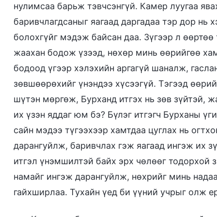
нулимсаа барьж тэвчсэнгүй. Камер луугаа ява
баривчлагдсаныг яагаад даргадаа тэр дор нь хэ
болохгүйг мэдэж байсан даа. Зүгээр л өөртөө
жаахан бодож үзээд, нөхөр минь өөрийгөө ха
бодоод үгээр хэлэхийн аргагүй шаналж, гасла
зөвшөөрөхийг үнэндээ хүсээгүй. Тэгээд өөрий
шүтэн мөргөж, Бурханд итгэх нь зөв зүйтэй, 
их үзэн яддаг юм бэ? Бүлэг итгэгч Бурханы ү
сайн мэдээ түгээхээр хамтдаа цуглах нь огтх
дарангуйлж, баривчлах гэж яагаад ингэж их зү
итгэл үнэмшилтэй байх эрх чөлөөг тодорхой з
намайг ингэж дарангуйлж, нөхрийг минь надаа
гайхширлаа. Тухайн үед би үүний учрыг олж ер