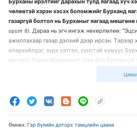
Бурханы ирэлтийг дарахын тулд яагаад хүч хэ
чөлөөтэй хэрэн хэсэх боломжийг Бурханд яаг
газаргүй болтол нь Бурханыг яагаад мөшгөнө 
. Дараа нь эгч ингэж нөхөрлөлөө: “Эцс
оролт 8)
ажиллахаар газар дэлхий дээр ирсэн. Тэрээр 
илэрхийлдэг, зүрх сэтгэл, сүнстэй хүмүүс Бу
эргэдэг. Харин Коммунист Нам бол бурхангүй ү
үзэн ядаж, хүн бүр Төгс Хүчит Бурханы үгийг 
Цааш
эсэргүүцэл, хүмүүсийг харгисалдаг чөтгөрлөг 
хаяж, голно, тэгээд Христийг дагаж, гэрчлэл 
түмнийг үүрд хорьж, хянах гэсэн цадиггүй, д
улайран цуу яриа зохиож, Төгс Хүчит Бурханы
итгэгчдийг харгисаар хавчихад улс орны бүх х
Өмнөх:
Гэр бүлийн доторх тэмцлийн цаана
Бурханы ажлыг бүрмөсөн арчин хаяж, өөрсдий