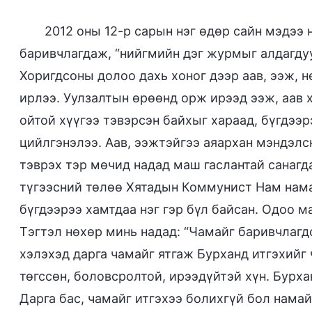
2012 оны 12-р сарын нэг өдөр сайн мэдээ
баривчлагдаж, “нийгмийн дэг журмыг алдагдуул
Хоригдсоны долоо дахь хоног дээр аав, ээж, н
ирлээ. Уулзалтын өрөөнд орж ирээд ээж, аав х
ойтой хүүгээ тэвэрсэн байхыг хараад, бүгдээ
цийлгэнэлээ. Аав, ээжтэйгээ аяархан мэндэлс
тэврэх тэр мөчид надад маш гаслантай санагд
түгээсний төлөө Хятадын Коммунист Нам нама
бүгдээрээ хамтдаа нэг гэр бүл байсан. Одоо м
Тэгтэл нөхөр минь надад: “Чамайг баривчлаг
хэлэхэд дарга чамайг ятгаж Бурханд итгэхийг
төгссөн, боловсролтой, ирээдүйтэй хүн. Бурха
Дарга бас, чамайг итгэхээ болихгүй бол намай