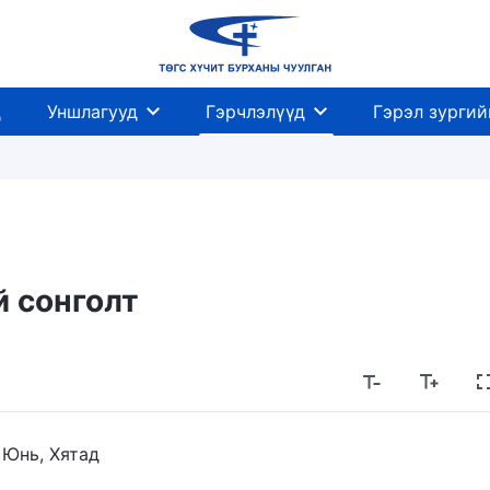
д
Уншлагууд
Гэрчлэлүүд
Гэрэл зургий
 сонголт
 Юнь, Хятад