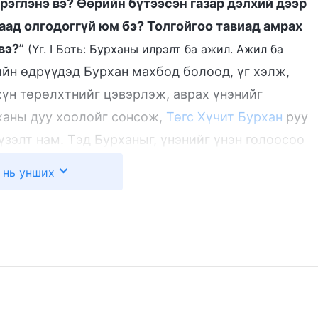
рэглэнэ вэ? Өөрийн бүтээсэн газар дэлхий дээр
аад олгодоггүй юм бэ? Толгойгоо тавиад амрах
вэ?
”
(Үг. I Боть: Бурханы илрэлт ба ажил. Ажил ба
ийн өдрүүдэд Бурхан махбод болоод, үг хэлж,
хүн төрөлхтнийг цэвэрлэж, аврах үнэнийг
рханы дуу хоолойг сонсож,
Төгс Хүчит Бурхан
руу
зэлт нам. Тэд Бурханыг, үнэнийг үнэн голоосоо
уншиж, үнэнийг ойлгоод, Бурханыг эсэргүүцдэг
 нь унших
төрхийг нь тодорхой харж, дараа нь өөрсдийг нь
хийнэ гэхээс айдаг. Тэгэх юм бол Хятадын ард
эмий санаархал нь талаар болно. Тийм учраас ХКН
г гүжирдэж, яллан, Христийг мөшгөж, Христэд
үчийг дайчилдаг. Тэдний зорилго бол газар дээрх
н бурхангүй үзэлт дарангуйллыг хамгаалах