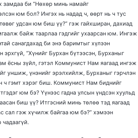
х замдаа би “Нөхөр минь намайг
лсэн юм бол? Ингэх нь надад ч, өөрт нь ч тус
 төвөг удсан юм биш үү?” гэж гайхширан, дахиад
мгаалж байж таарлаа гэдгийг ухаарсан юм. Ингэж
нтай санагдахад би энэ баримтыг хүлээн
н эрхгүй, “Хүнийг Бурхан бүтээсэн, Бурханыг
жам ёсны зүйл, гэтэл Коммунист Нам яагаад ингэж
гийг уншиж, үнэнийг эрэлхийлж, Бурханыг гэрчлэн
он ч гэмт хэрэг биш. Коммунист Нам биднийг
тгэдэг юм бэ? Үүнээс гадна улсын үндсэн хуульд
аасан биш үү? Итгэсний минь төлөө тэд яагаад
с сал гэж хүчилж байгаа юм бэ?” хэмээн
 чадаагүй.