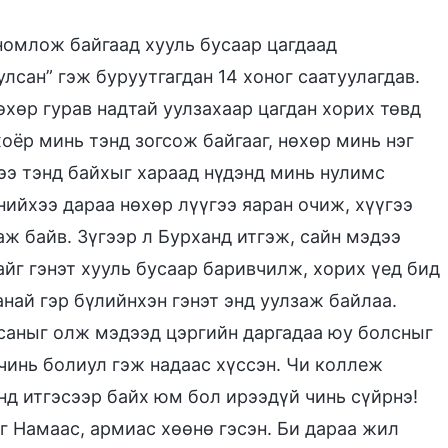
 номлож байгаад хууль бусаар цагдаад
сан” гэж буруутгагдан 14 хоног саатуулагдав.
өхөр гурав надтай уулзахаар цагдан хорих төвд
оёр минь тэнд зогсож байгааг, нөхөр минь нэг
рээ тэнд байхыг хараад нүдэнд минь нулимс
нийхээ дараа нөхөр лүүгээ яаран очиж, хүүгээ
аж байв. Зүгээр л Бурханд итгэж, сайн мэдээ
йг гэнэт хууль бусаар баривчилж, хорих үед бид
анай гэр бүлийнхэн гэнэт энд уулзаж байлаа.
дсаныг олж мэдээд цэргийн даргадаа юу болсныг
 чинь болиул гэж надаас хүссэн. Чи коллеж
нд итгэсээр байх юм бол ирээдүй чинь сүйрнэ!
г Намаас, армиас хөөнө гэсэн. Би дараа жил