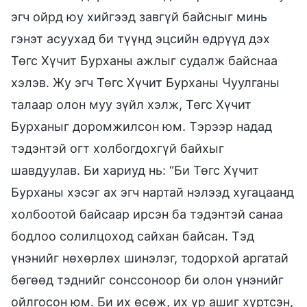
эгч ойрд юу хийгээд завгүй байсныг минь
гэнэт асуухад би түүнд эцсийн өдрүүд дэх
Төгс Хүчит Бурханы ажлыг судалж байснаа
хэлэв. Жу эгч Төгс Хүчит Бурханы Чуулганы
талаар олон муу зүйл хэлж, Төгс Хүчит
Бурханыг доромжилсон юм. Тэрээр надад
тэдэнтэй огт холбогдохгүй байхыг
шавдуулав. Би хариуд нь: “Би Төгс Хүчит
Бурханы хэсэг ах эгч нартай нэлээд хугацаанд
холбоотой байсаар ирсэн ба тэдэнтэй санаа
бодлоо солилцоход сайхан байсан. Тэд
үнэнийг нөхөрлөх шинэлэг, тодорхой аргатай
бөгөөд тэднийг сонссоноор би олон үнэнийг
ойлгосон юм. Би их өсөж, их үр ашиг хүртсэн,