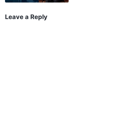
эрж хайх нь хамгийн чухал зүйл, гэхдээ та
нар бодит хэрэгжүүлэлтэд анхаарал
Leave a Reply
хандуулахаа умартах ёсгүй. Та нар Миний
удирдамжид захирагднагэж найдсандаа Би
нарийн ойлголтыг шууд Өөрийнхөө үгээр та
нарт илчилж байна
”
(Үг. I Боть: Бурханы илрэлт
ба ажил. Бүх орчлон ертөнцөд хандсан Бурханы
. “
Бурхан махбодоор
айлдварууд, 6-р бүлэг)
ажиллах үедээ үнэндээ махан биеэр
Сатантай тулалдаж байдаг. Тэр махбодоор
ажиллах үедээ сүнсний ертөнцөд Өөрийн
ажлыг хийж, сүнсний ертөнц дэх бүх ажлаа
газар дээр бодит болгодог
”
(Үг. I Боть: Бурханы
илрэлт ба ажил. Завхарсан хүн төрөлхтөнд бие