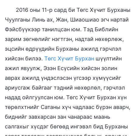
2016 оны 11-р сард би Төгс Хүчит Бурханы
Чуулганы Линь ах, Жан, Шиаошиао эгч нартай
Фэйсбүүкээр танилцсан юм. Тэд Библийн
зарим зөгнөлийг нэгтгэн, надтай нөхөрлөж,
эцсийн өдрүүдийн Бурханы ажилд гэрчлэл
хийсэн билээ.
Төгс Хүчит Бурхан
шүүлтийн
ажил явуулж, Эзэн Есүсийн хийсэн золин
аврах ажилд үндэслэсэн үгсээр хүмүүсийг
ариусгаж байгааг тэдний нөхөрлөл, гэрчлэл
надад ойлгуулсан юм. Төгс Хүчит Бурхан хүн
төрөлхтнийг Сатаны хүч чадлаас бүрэн аварч,
биднийг завхарсан зан чанараас маань
салгахыг хүсдэг бөгөөд ингэвэл бид Бурханы