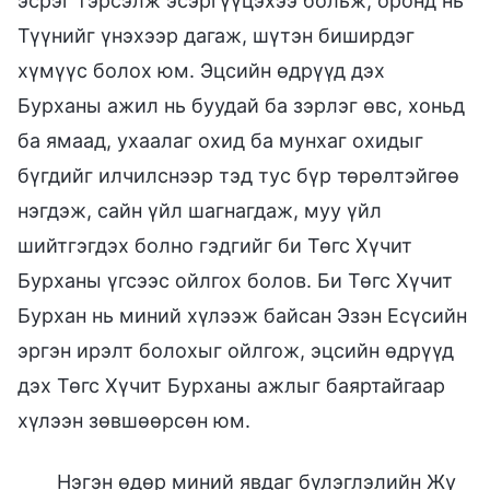
эсрэг тэрсэлж эсэргүүцэхээ больж, оронд нь
Түүнийг үнэхээр дагаж, шүтэн биширдэг
хүмүүс болох юм. Эцсийн өдрүүд дэх
Бурханы ажил нь буудай ба зэрлэг өвс, хоньд
ба ямаад, ухаалаг охид ба мунхаг охидыг
бүгдийг илчилснээр тэд тус бүр төрөлтэйгөө
нэгдэж, сайн үйл шагнагдаж, муу үйл
шийтгэгдэх болно гэдгийг би Төгс Хүчит
Бурханы үгсээс ойлгох болов. Би Төгс Хүчит
Бурхан нь миний хүлээж байсан Эзэн Есүсийн
эргэн ирэлт болохыг ойлгож, эцсийн өдрүүд
дэх Төгс Хүчит Бурханы ажлыг баяртайгаар
хүлээн зөвшөөрсөн юм.
Нэгэн өдөр миний явдаг бүлэглэлийн Жу