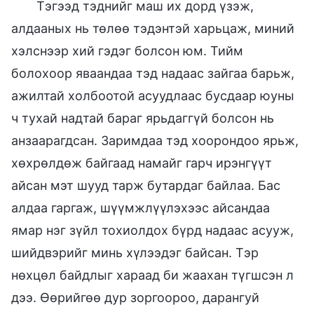
Тэгээд тэднийг маш их дорд үзэж,
алдааных нь төлөө тэдэнтэй харьцаж, миний
хэлснээр хий гэдэг болсон юм. Тийм
болохоор яваандаа тэд надаас зайгаа барьж,
ажилтай холбоотой асуудлаас бусдаар юуны
ч тухай надтай бараг ярьдаггүй болсон нь
анзаарагдсан. Заримдаа тэд хоорондоо ярьж,
хөхрөлдөж байгаад намайг гарч ирэнгүүт
айсан мэт шууд тарж бутардаг байлаа. Бас
алдаа гаргаж, шүүмжлүүлэхээс айсандаа
ямар нэг зүйл тохиолдох бүрд надаас асууж,
шийдвэрийг минь хүлээдэг байсан. Тэр
нөхцөл байдлыг хараад би жаахан түгшсэн л
дээ. Өөрийгөө дур зоргоороо, дарангуй