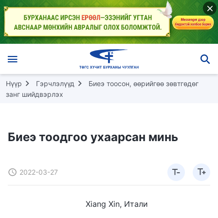
Нүүр
Гэрчлэлүүд
Биеэ тоосон, өөрийгөө зөвтгөдөг
занг шийдвэрлэх
Биеэ тоодгоо ухаарсан минь
2022-03-27
Xiang Xin, Итали