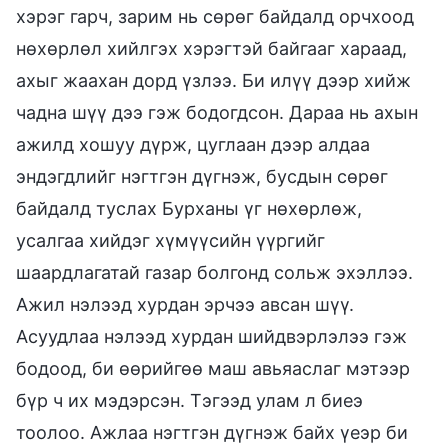
хэрэг гарч, зарим нь сөрөг байдалд орчхоод
нөхөрлөл хийлгэх хэрэгтэй байгааг хараад,
ахыг жаахан дорд үзлээ. Би илүү дээр хийж
чадна шүү дээ гэж бодогдсон. Дараа нь ахын
ажилд хошуу дүрж, цуглаан дээр алдаа
эндэгдлийг нэгтгэн дүгнэж, бусдын сөрөг
байдалд туслах Бурханы үг нөхөрлөж,
усалгаа хийдэг хүмүүсийн үүргийг
шаардлагатай газар болгонд сольж эхэллээ.
Ажил нэлээд хурдан эрчээ авсан шүү.
Асуудлаа нэлээд хурдан шийдвэрлэлээ гэж
бодоод, би өөрийгөө маш авьяаслаг мэтээр
бүр ч их мэдэрсэн. Тэгээд улам л биеэ
тоолоо. Ажлаа нэгтгэн дүгнэж байх үеэр би