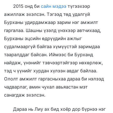
2015 онд би
сайн мэдээ
түгээхээр
ажиллаж эхэлсэн. Тэгээд төд удалгүй
Бурханы удирдамжаар зарим нэг амжилт
гаргалаа. Шашны үзэлд үнэхээр автчихаад,
Бурханы эцсийн өдрүүдийн ажлыг
судалмааргүй байгаа хүмүүстэй заримдаа
тааралддаг байсан. Иймээс би Бурханд
найдаж, үнэнийг тэвчээртэйгээр нөхөрлөж,
тэд ч үүнийг хурдан хүлээн авдаг байлаа.
Ололт амжилт гаргасныхаа дараа би нэлээд
чадварлаг, амин чухал авьяастан мэт
санагдаж эхэлсэн.
Дараа нь Лиу ах бид хоёр дор бүрнээ нэг