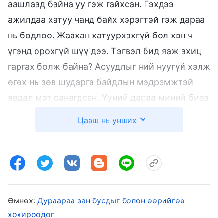
аашлаад байна уу гэж гайхсан. Гэхдээ
ажилдаа хатуу чанд байх хэрэгтэй гэж дараа
нь бодлоо. Жаахан хатуурхахгүй бол хэн ч
үгэнд орохгүй шүү дээ. Тэгвэл бид яаж ахиц
гаргах болж байна? Асуудлыг ний нуугүй хэлж
өгөх нь зөв шударга байдлын мэдрэмжтэй
явдал мэт санагдсан. Үүний дараа миний биеэ
тоосон байдал бүр ч их гаарч, их, бага бүх
Цааш нь унших
зүйл дээр эцсийн шийдвэр гаргах ёстой
боллоо. Багт над шиг чадварлаг хүн байхгүй
мэт санагдсан учир ажлынхаа хэсэг болгоныг
би дангаараа зохицуулж байсан. Тэдэнтэй
аливааг зөвлөлдөх үедээ хүртэл эцэст нь
Өмнөх:
Дураараа зан бусдыг болон өөрийгөө
үргэлж өөрийнхөө хүссэн юмыг хийдэг учир
хохироодог