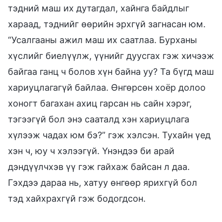
тэдний маш их дутагдал, хайнга байдлыг
хараад, тэднийг өөрийн эрхгүй загнасан юм.
“Усалгааны ажил маш их саатлаа. Бурханы
хүслийг биелүүлж, үүнийг дуусгах гэж хичээж
байгаа ганц ч болов хүн байна уу? Та бүгд маш
хариуцлагагүй байлаа. Өнгөрсөн хоёр долоо
хоногт багахан ахиц гарсан нь сайн хэрэг,
тэгээгүй бол энэ сааталд хэн хариуцлага
хүлээж чадах юм бэ?” гэж хэлсэн. Тухайн үед
хэн ч, юу ч хэлээгүй. Үнэндээ би арай
дэндүүлчхэв үү гэж гайхаж байсан л даа.
Гэхдээ дараа нь, хатуу өнгөөр ярихгүй бол
тэд хайхрахгүй гэж бодогдсон.