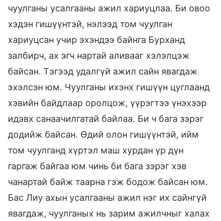
чуулганы усалгааны ажил хариуцлаа. Би овоо
хэдэн гишүүнтэй, нэлээд том чуулган
хариуцсан учир эхэндээ байнга Бурханд
залбирч, ах эгч нартай аливааг хэлэлцэж
байсан. Тэгээд удалгүй ажил сайн явагдаж
эхэлсэн юм. Чуулганы ихэнх гишүүн цуглаанд
хэвийн байдлаар оролцож, үүрэгтээ үнэхээр
идэвх санаачилгатай байлаа. Би ч бага зэрэг
додийж байсан. Өдий олон гишүүнтэй, ийм
том чуулганд хүртэл маш хурдан үр дүн
гаргаж байгаа юм чинь би бага зэрэг хэв
чанартай байж таарна гэж бодож байсан юм.
Бас Лиу ахын усалгааны ажил нэг их сайнгүй
явагдаж, чуулганых нь зарим ажилчныг халах