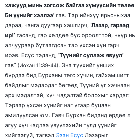
хажууд минь зогсож байгаа хүмүүсийн төлөө
Би үүнийг хэллээ’
гэв. Тэр ийнхүү ярьсныхаа
дараа, чанга дуугаар хашгирч,
‘Лазар, гараад
ир!’
гэсэнд, гар хөлдөө бүс ороолттой, нүүр нь
алчуураар бүтээгдсэн тэр үхсэн хүн гарч
ирэв. Есүс тэдэнд,
‘Түүнийг суллаж явуул’
гэв”
. Энэ түүхийг унших
(Иохан 11:39-44)
бүрдээ бид Бурханы төгс хүчин, гайхамшигт
байдлыг мэдэрдэг бөгөөд Түүний үг хэчнээн
эрх мэдэлтэй, хүч чадалтай болохыг хардаг:
Тэрээр үхсэн хүнийг нэг үгээр буцаан
амилуулсан юм. Гэвч Бурхан бидэнд ердөө л
агуу хүч чадлаа үзүүлэхийн тулд үүнийг
хийгээгүй, тэгвэл
Эзэн Есүс
Лазарыг