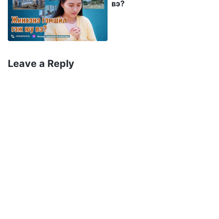
вэ?
Есүсийг ердөө л эгэл хүн мэт харагддаг
хэмээн үздэг байсныг бид Бурханы үгээс
харж болно. Тэд Түүнийг мужааны хүү, эцэг
эх, ах эгчтэй, эгэл хүн гэдгээс бусдаар хэн
Leave a Reply
гэдгийг нь мэддэггүй байсан юм. Гэхдээ олон
хүн Эзэн Есүсийн номлохыг сонсоод үг нь эрх
мэдэл, хүч чадал агуулдгийг, мөн тэдгээр нь
ямар ч хүний айлдаж чадахгүй үг гэдгийг
мэдэрч авсан билээ. Түүний номлосон
номлол нь хүмүүсийн бодит бэрхшээлийг
шийдвэрлэж чадсан бөгөөд хүмүүс Бурханыг
бүхий л зүрх сэтгэл, оюун ухаан, хүч
чадлаараа хайрлах ёстой, хөршөө өөрсөд
шигээ хайрлан, бусдыг дал дахин долоон удаа