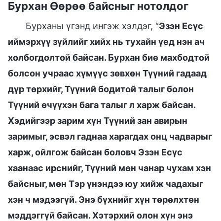
Бурхан Өөрөө байсныг нотолдог
Бурханы үгэнд ингэж хэлдэг, “
Эзэн Есүс
иймэрхүү зүйлийг хийх нь тухайн үед нэн ач
холбогдолтой байсан. Бурхан бие махбодтой
болсон учраас хүмүүс зөвхөн Түүний гадаад
дүр төрхийг, Түүний бодитой талыг болон
Түүний өчүүхэн бага талыг л харж байсан.
Хэдийгээр зарим хүн Түүний зан авирын
заримыг, эсвэл гаднаа харагдах онц чадварыг
харж, ойлгож байсан боловч Эзэн Есүс
хаанаас ирснийг, Түүний мөн чанар чухам хэн
байсныг, мөн Тэр үнэндээ юу хийж чадахыг
хэн ч мэдээгүй. Энэ бүхнийг хүн төрөлхтөн
мэддэггүй байсан. Хэтэрхий олон хүн энэ