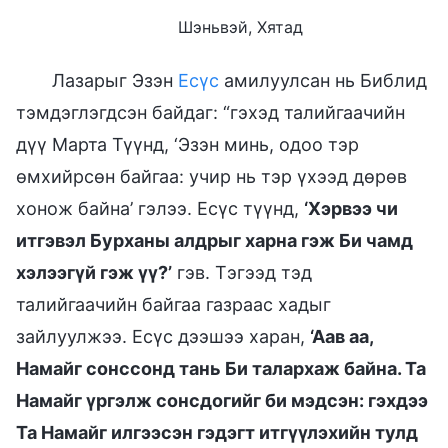
Шэньвэй, Хятад
Лазарыг Эзэн
Есүс
амилуулсан нь Библид
тэмдэглэгдсэн байдаг: “гэхэд талийгаачийн
дүү Марта Түүнд, ‘Эзэн минь, одоо тэр
өмхийрсөн байгаа: учир нь тэр үхээд дөрөв
хонож байна’ гэлээ. Есүс түүнд,
‘Хэрвээ чи
итгэвэл Бурханы алдрыг харна гэж Би чамд
хэлээгүй гэж үү?’
гэв. Тэгээд тэд
талийгаачийн байгаа газраас хадыг
зайлуулжээ. Есүс дээшээ харан,
‘Аав аа,
Намайг сонссонд тань Би талархаж байна. Та
Намайг үргэлж сонсдогийг би мэдсэн: гэхдээ
Та Намайг илгээсэн гэдэгт итгүүлэхийн тулд