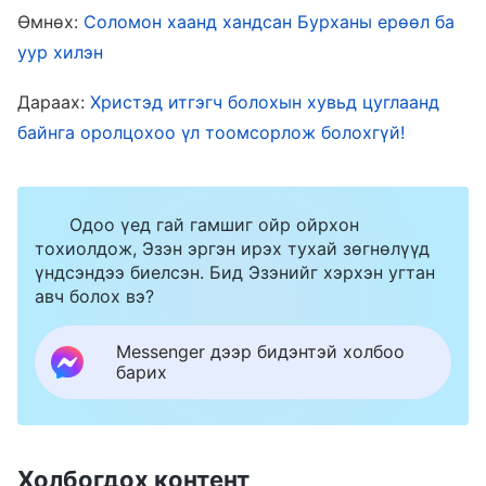
энэ нь гайхамшиг гэгдэж болох юм шиг
Өмнөх:
Соломон хаанд хандсан Бурханы ерөөл ба
уур хилэн
санагдах ба хэрвээ та нар үүнийг орчин үеийн
өнцгөөс харвал мэдээжээр үүнийг бас л
Дараах:
Христэд итгэгч болохын хувьд цуглаанд
гайхамшиг гэж болно. Гэвч үүнийг үхсэн
байнга оролцохоо үл тоомсорлож болохгүй!
хүний сүнсийг дуудаж авчрах шившлэг гэж,
мөн ид шид гэж хэлж яавч болохгүй. Энэ
Одоо үед гай гамшиг ойр ойрхон
гайхамшиг нь Бүтээгчийн эрх мэдлийн
тохиолдож, Эзэн эргэн ирэх тухай зөгнөлүүд
хамгийн энгийн, өчүүхэн төдий баталгаа
үндсэндээ биелсэн. Бид Эзэнийг хэрхэн угтан
авч болох вэ?
байсан гэж хэлэх нь зөв юм. Энэ бол Бурханы
эрх мэдэл, чадвар билээ. Бурханд хүнийг
Messenger дээр бидэнтэй холбоо
үхүүлж, түүний сүнсийг биеэс нь одуулж,
барих
Үхэгсдийн орон руу, эсвэл очих ёстой газар
луу нь явуулах эрх мэдэл байдаг. Хүн хэзээ
үхэх, үхсэнийхээ дараа хаана очихыг Бурхан
Холбогдох контент