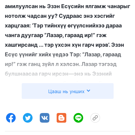
амилуулсан нь Эзэн Есүсийн ялгамж чанарыг
нотолж чадсан уу? Судраас энэ хэсгийг
харцгаая: ‘Тэр тийнхүү өгүүлснийхээ дараа
чанга дуугаар “Лазар, гараад ир!” гэж
хашгирсанд ... тэр үхсэн хүн гарч ирэв’. Эзэн
Есүс үүнийг хийх үедээ Тэр: “Лазар, гараад
ир!” гэж ганц зүйл л хэлсэн. Лазар тэгээд
булшнаасаа гарч ирсэн—энэ нь Эзэний
хэлсэн ганцхан өгүүлбэрийн дүнд биелсэн
Цааш нь унших
юм. Энэ хугацаанд Эзэн Есүс тахилын ширээ
босгоогүй ба Тэр өөр ямар ч үйлдэл
хийгээгүй. Тэр ганцхан зүйл л хэлсэн. Үүнийг
гайхамшиг гэх үү, эсвэл тушаал гэх үү? Эсвэл
ид шид маягийн юм байсан уу? Өнгөн дээрээ