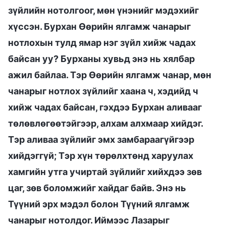
зүйлийн нотолгоог, мөн үнэнийг мэдэхийг
хүссэн. Бурхан Өөрийн ялгамж чанарыг
нотлохын тулд ямар нэг зүйл хийж чадах
байсан уу? Бурханы хувьд энэ нь хялбар
ажил байлаа. Тэр Өөрийн ялгамж чанар, мөн
чанарыг нотлох зүйлийг хаана ч, хэдийд ч
хийж чадах байсан, гэхдээ Бурхан аливааг
төлөвлөгөөтэйгээр, алхам алхмаар хийдэг.
Тэр аливаа зүйлийг эмх замбараагүйгээр
хийдэггүй; Тэр хүн төрөлхтөнд харуулах
хамгийн утга учиртай зүйлийг хийхдээ зөв
цаг, зөв боломжийг хайдаг байв. Энэ нь
Түүний эрх мэдэл болон Түүний ялгамж
чанарыг нотолдог. Иймээс Лазарыг