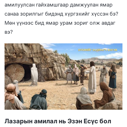
амилуулсан гайхамшгаар дамжуулан ямар
санаа зорилгыг бидэнд хүргэхийг хүссэн бэ?
Мөн үүнээс бид ямар урам зориг олж авдаг
вэ?
Лазарын амилал нь Эзэн Есүс бол