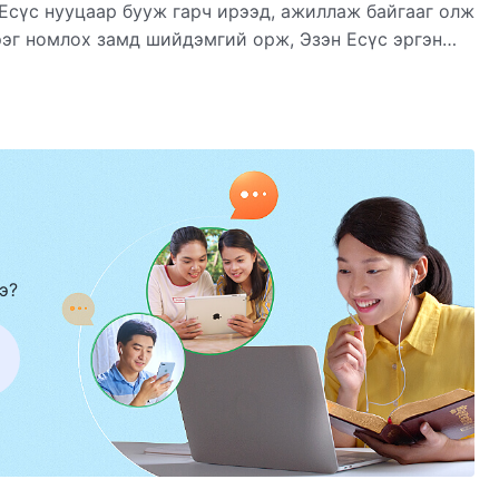
 Есүс нууцаар бууж гарч ирээд, ажиллаж байгааг олж
ээг номлох замд шийдэмгий орж, Эзэн Есүс эргэн
номлож байхдаа тэрээр янз бүрийн сүйрэл ойр
йгааг хоёр нүдээрээ харсан юм. Тэгээд хүмүүсийг
ямар ч аюул, гай зовлон тулгарсан бай,
э?