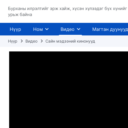
Бурханы илрэлтийг эрж хайж, хүсэн хүлээдэг бүх хүнийг
урьж байна
Нүүр
Ном
Видео
Магтан дуунуу
Нүүр
Видео
Сайн мэдээний кинонууд