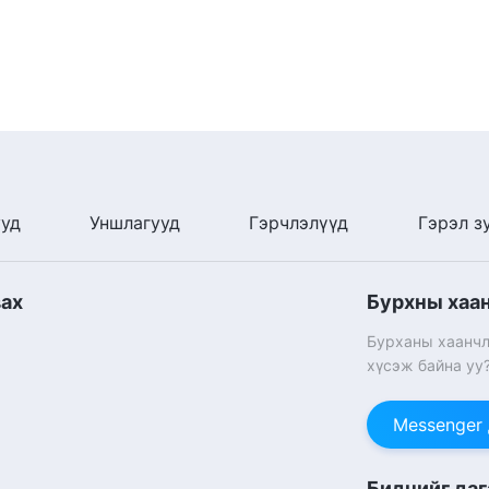
ууд
Уншлагууд
Гэрчлэлүүд
Гэрэл з
вах
Бурхны хаа
Бурханы хаанчл
хүсэж байна уу
Messenger
Биднийг даг