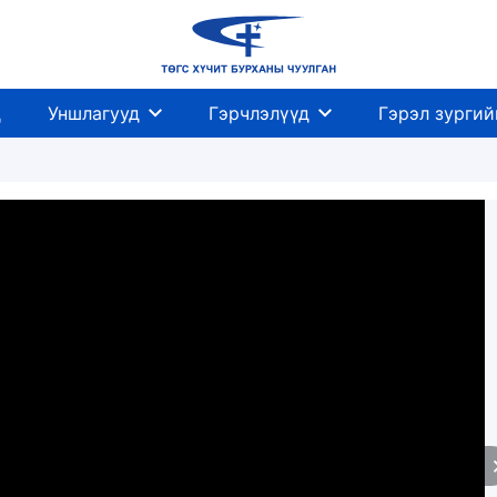
д
Уншлагууд
Гэрчлэлүүд
Гэрэл зургий