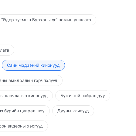
“Өдөр тутмын Бурханы үг” номын уншлага
шлага
Сайн мэдээний кинонууд
аны амьдралын гэрчлэлүүд
ы хавчлагын кинонууд
Бүжигтэй найрал дуу
з бүрийн цуврал шоу
Дууны клипүүд
он видеоны хэсгүүд