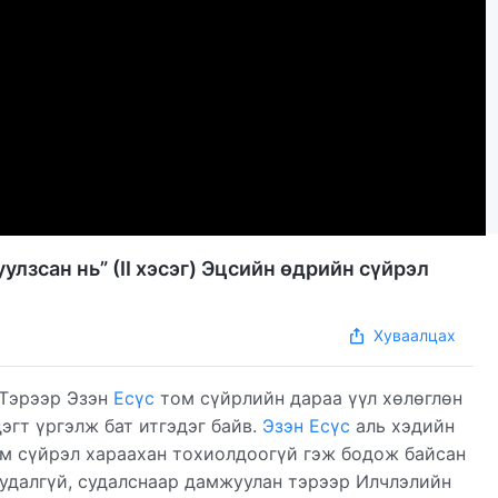
лзсан нь” (II хэсэг) Эцсийн өдрийн сүйрэл
Хуваалцах
 Тэрээр Эзэн
Есүс
том сүйрлийн дараа үүл хөлөглөн
эгт үргэлж бат итгэдэг байв.
Эзэн Есүс
аль хэдийн
ом сүйрэл хараахан тохиолдоогүй гэж бодож байсан
 удалгүй, судалснаар дамжуулан тэрээр Илчлэлийн