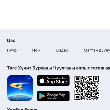
Цэс
Нүүр
Ном
Видео
Магтан дуун
Төгс Хүчит Бурханы Чуулганы аппыг татаж а
Холбоо барих