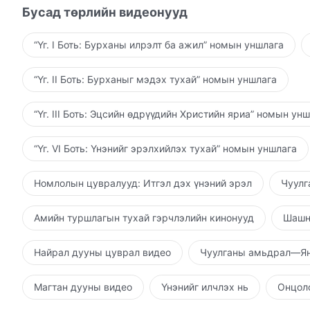
Бусад төрлийн видеонууд
“Үг. I Боть: Бурханы илрэлт ба ажил” номын уншлага
“Үг. II Боть: Бурханыг мэдэх тухай” номын уншлага
“Үг. III Боть: Эцсийн өдрүүдийн Христийн яриа” номын ун
“Үг. VI Боть: Үнэнийг эрэлхийлэх тухай” номын уншлага
Номлолын цувралууд: Итгэл дэх үнэний эрэл
Чуулг
Амийн туршлагын тухай гэрчлэлийн кинонууд
Шашн
Найрал дууны цуврал видео
Чуулганы амьдрал—Ян
Магтан дууны видео
Үнэнийг илчлэх нь
Онцолс