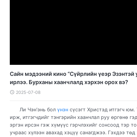
Сайн мэдээний кино “Сүйрлийн үеэр Эзэнтэй уу
ирлээ. Бурханы хаанчлалд хэрхэн орох вэ?
2025-07-08
Ли Чэн’энь бол
үнэн
сүсэгт Христэд итгэгч юм.
ирж, итгэгчдийг тэнгэрийн хаанчлал руу өргөнө гэд
эргэн ирсэн гэж хүмүүс гэрчлэхийг сонсоод тэр т
учраас хүлээн авахад хэцүү санагджээ. Гэхдээ төд