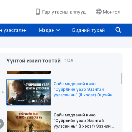
Гар утасны аппууд
Монгол
н үзэсгэлэн
Мэдээ
Бидний тухай
Сайн мэдээний кино
“Судалгаа”: Гамшгийн дунд
Үүнтэй ижил төстэй
2
/
45
Эзэний эргэн ирэлтийг угтан
авсан жинхэнэ гэрчлэл
2:05:56
Сайн мэдээний кино
“Сүйрлийн үеэр Эзэнтэй
уулзсан нь” (II хэсэг) Эцсийн
өдрийн сүйрэл ирлээ. Бурханы
1:35:10
хаанчлалд хэрхэн орох вэ?
Сайн мэдээний кино
"Сүйрлийн үеэр Эзэнтэй
уулзсан нь" (I хэсэг) Эзэний
ирэлт сүйрэлтэй ямар