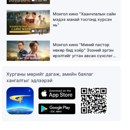
1:20:49
холбоотой вэ？
Монгол кино "Хаанчлалын сайн
мэдээ манай тосгонд хүрсэн
нь"
1:40:01
Монгол кино "Миний пастор
нөхөр бид хоёр" Эзэний эргэн
ирэлтийг угтан авсан сүнслэг
тулаан
2:01:46
Хурганы мөрийг дагаж, амийн баялаг
Монгол кино "Амь өрссөн сайн
хангалтыг эдлээрэй
мэдээний аян" Христэд
итгэгчид Эзэн Есүсийн эргэн
ирэлтийг тухаглаж байх
1:57:53
гэрчлэл
Монгол кино "Тэнгэрийн
хаанчлалын зоог" Католик
шашны нэгэн санваартаны
итгэл бишрэлийн гэрчлэл
2:10:14