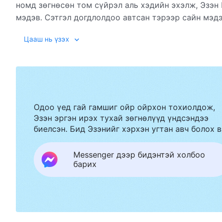
номд зөгнөсөн том сүйрэл аль хэдийн эхэлж, Эзэн
мэдэв. Сэтгэл догдлолдоо автсан тэрээр сайн мэд
ирснийг гэрчлэхээр хаа сайгүй явжээ.
Сайн мэдээ
Цааш нь үзэх
ойрхон тохиолдож, олон хүн сүйрэлд нэрвэгдэж ба
аврах гэсэн Бурханы яаруу санаа зорилгыг ойлгож, 
шантралгүйгээр шаргуу ажиллалаа...
Одоо үед гай гамшиг ойр ойрхон тохиолдож,
Эзэн эргэн ирэх тухай зөгнөлүүд үндсэндээ
биелсэн. Бид Эзэнийг хэрхэн угтан авч болох в
Messenger дээр бидэнтэй холбоо
барих