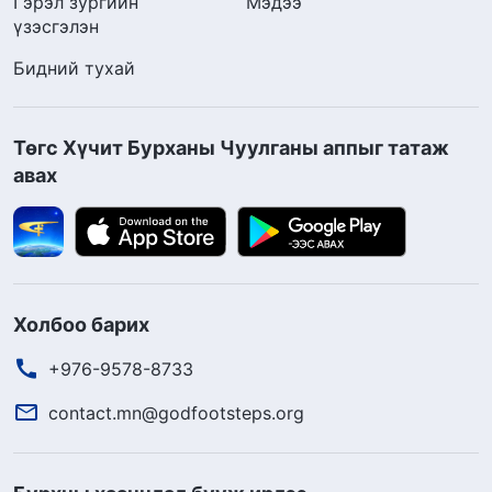
Гэрэл зургийн
Мэдээ
үзэсгэлэн
Бидний тухай
Төгс Хүчит Бурханы Чуулганы аппыг татаж
авах
Холбоо барих
+976-9578-8733
contact.mn@godfootsteps.org