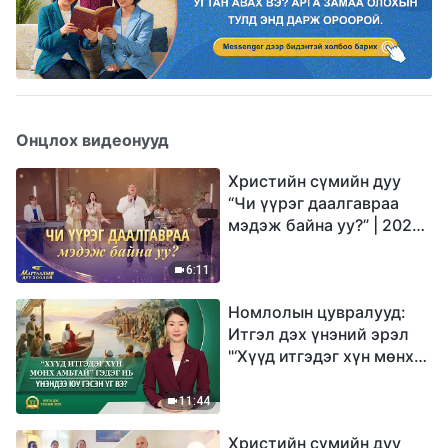
Онцлох видеонууд
Христийн сүмийн дуу
“Чи үүрэг даалгавраа
мэдэж байна уу?” | 2026
Магтаалын дуу хоолой
6:11
Номлолын цувралууд:
Итгэл дэх үнэний эрэл
"‘Хүүд итгэдэг хүн мөнх
амьтай’ гэдэг нь үнэндээ
юу гэсэн үг вэ?"
11:44
Христийн сүмийн дуу