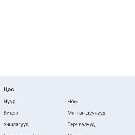
Цэс
Нүүр
Ном
Видео
Магтан дуунууд
Уншлагууд
Гэрчлэлүүд