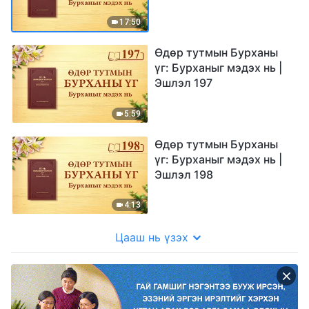
17:50
Өдөр тутмын Бурханы
үг: Бурханыг мэдэх нь |
Эшлэл 197
5:59
Өдөр тутмын Бурханы
үг: Бурханыг мэдэх нь |
Эшлэл 198
4:13
Цааш нь үзэх