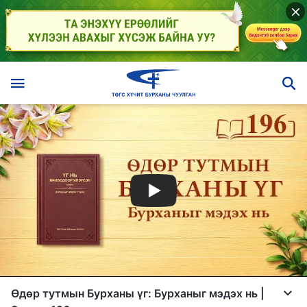
Өдөр тутмын Бурханы үг: Бурханыг мэдэх нь |