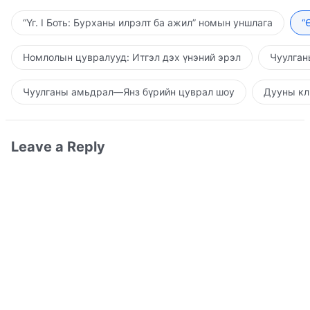
“Үг. I Боть: Бурханы илрэлт ба ажил” номын уншлага
“
Номлолын цувралууд: Итгэл дэх үнэний эрэл
Чуулган
Чуулганы амьдрал—Янз бүрийн цуврал шоу
Дууны кл
Leave a Reply