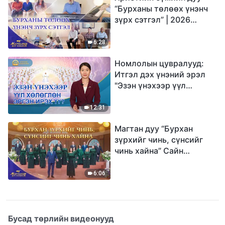
“Бурханы төлөөх үнэнч
зүрх сэтгэл” | 2026
Магтаалын дуу хоолой
6:28
Номлолын цувралууд:
Итгэл дэх үнэний эрэл
"Эзэн үнэхээр үүл
хөлөглөн эргэн ирэх үү?"
12:31
Магтан дуу “Бурхан
зүрхийг чинь, сүнсийг
чинь хайна” Сайн
мэдээний найрал дуу |
2026 Магтаалын дуу
6:06
хоолой
Бусад төрлийн видеонууд