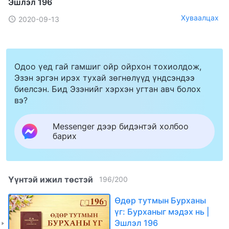
Эшлэл 196
Хуваалцах
2020-09-13
Одоо үед гай гамшиг ойр ойрхон тохиолдож,
Эзэн эргэн ирэх тухай зөгнөлүүд үндсэндээ
биелсэн. Бид Эзэнийг хэрхэн угтан авч болох
вэ?
Messenger дээр бидэнтэй холбоо
барих
Үүнтэй ижил төстэй
196
/
200
Өдөр тутмын Бурханы
үг: Бурханыг мэдэх нь |
Эшлэл 196