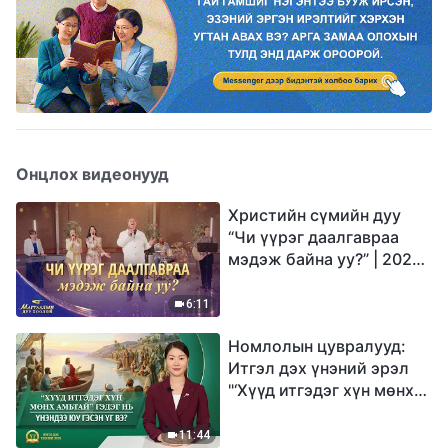
Онцлох видеонууд
Христийн сүмийн дуу
“Чи үүрэг даалгавраа
мэдэж байна уу?” | 2026
Магтаалын дуу хоолой
6:11
Номлолын цувралууд:
Итгэл дэх үнэний эрэл
"‘Хүүд итгэдэг хүн мөнх
амьтай’ гэдэг нь үнэндээ
юу гэсэн үг вэ?"
11:44