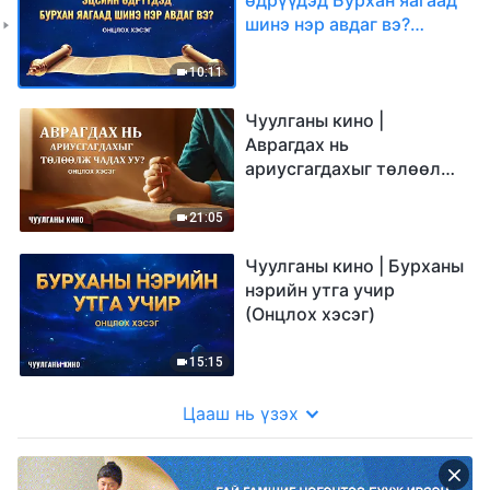
шинэ нэр авдаг вэ?
(Онцлох хэсэг)
10:11
Чуулганы кино |
Аврагдах нь
ариусгагдахыг төлөөлж
чадах уу? (Онцлох хэсэг)
21:05
Чуулганы кино | Бурханы
нэрийн утга учир
(Онцлох хэсэг)
15:15
Цааш нь үзэх