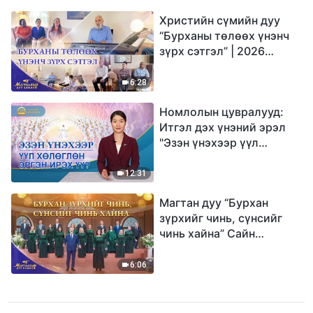
Христийн сүмийн дуу
“Бурханы төлөөх үнэнч
зүрх сэтгэл” | 2026
Магтаалын дуу хоолой
6:28
Номлолын цувралууд:
Итгэл дэх үнэний эрэл
"Эзэн үнэхээр үүл
хөлөглөн эргэн ирэх үү?"
12:31
Магтан дуу “Бурхан
зүрхийг чинь, сүнсийг
чинь хайна” Сайн
мэдээний найрал дуу |
2026 Магтаалын дуу
6:06
хоолой