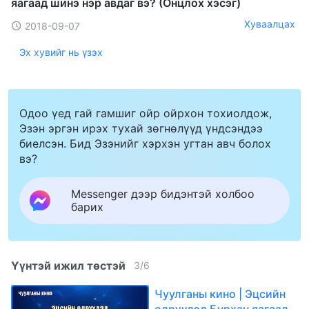
яагаад шинэ нэр авдаг вэ? (Онцлох хэсэг)
Хуваалцах
2018-09-07
Эх хувийг нь үзэх
Одоо үед гай гамшиг ойр ойрхон тохиолдож,
Эзэн эргэн ирэх тухай зөгнөлүүд үндсэндээ
биелсэн. Бид Эзэнийг хэрхэн угтан авч болох
вэ?
Messenger дээр бидэнтэй холбоо
барих
Үүнтэй ижил төстэй
3
/
6
Чуулганы кино | Эцсийн
өдрүүдэд Бурхан яагаад