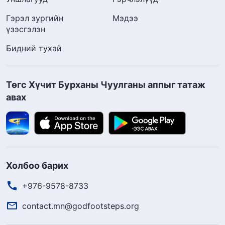
Гэрэл зургийн
Мэдээ
үзэсгэлэн
Бидний тухай
Төгс Хүчит Бурханы Чуулганы аппыг татаж
авах
Холбоо барих
+976-9578-8733
contact.mn@godfootsteps.org