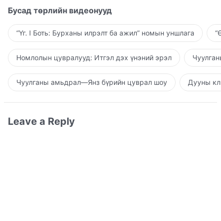
Бусад төрлийн видеонууд
“Үг. I Боть: Бурханы илрэлт ба ажил” номын уншлага
“
Номлолын цувралууд: Итгэл дэх үнэний эрэл
Чуулган
Чуулганы амьдрал—Янз бүрийн цуврал шоу
Дууны кл
Leave a Reply