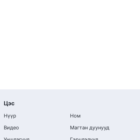
Цэс
Нүүр
Ном
Видео
Магтан дуунууд
Уншлагууд
Гэрчлэлүүд