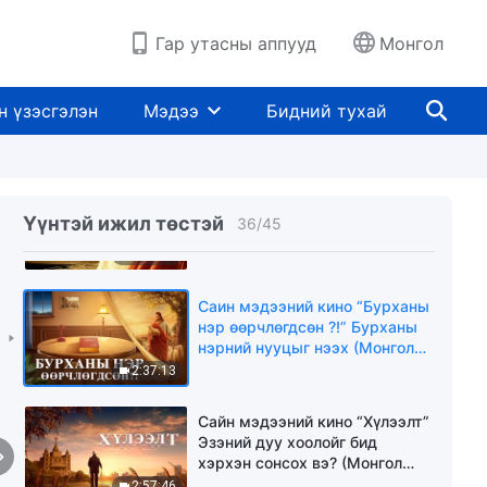
кино (Монгол хэлээр)
1:40:15
Гар утасны аппууд
Монгол
Христийн сүмийн кино “Библи
ба Бурхан” Бурхан ба Библийн
н үзэсгэлэн
Мэдээ
Бидний тухай
хоорондын харилцаа юу вэ?
(Монгол хэлээр)
2:53:58
Христийн сүмийн кино “Хэн
миний Эзэн бэ” (Монгол
Үүнтэй ижил төстэй
36
/
45
хэлээр)
2:54:02
Саин мэдээний кино “Бурханы
нэр өөрчлөгдсөн ?!” Бурханы
нэрний нууцыг нээх (Монгол
хэлээр)
2:37:13
Сайн мэдээний кино “Хүлээлт”
Эзэний дуу хоолойг бид
хэрхэн сонсох вэ? (Монгол
хэлээр)
2:57:46