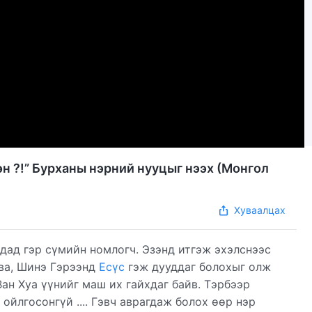
н ?!” Бурханы нэрний нууцыг нээх (Монгол
Хуваалцах
адад гэр сүмийн номлогч. Эзэнд итгэж эхэлснээс
ва, Шинэ Гэрээнд
Есүс
гэж дууддаг болохыг олж
Ван Хуа үүнийг маш их гайхдаг байв. Тэрбээр
ойлгосонгүй .... Гэвч аврагдаж болох өөр нэр