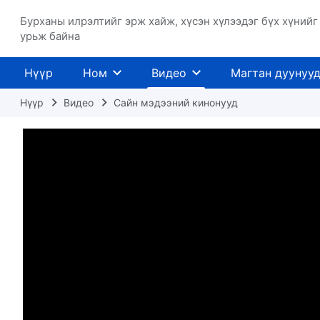
Бурханы илрэлтийг эрж хайж, хүсэн хүлээдэг бүх хүнийг
урьж байна
Нүүр
Ном
Видео
Магтан дуунуу
Нүүр
Видео
Сайн мэдээний кинонууд