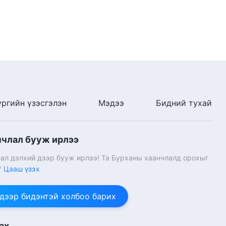
ургийн үзэсгэлэн
Мэдээ
Бидний тухай
нчлал бууж ирлээ
ал дэлхий дээр бууж ирлээ! Та Бурханы хаанчлалд орохыг
?
Цааш үзэх
 дээр бидэнтэй холбоо барих
ах