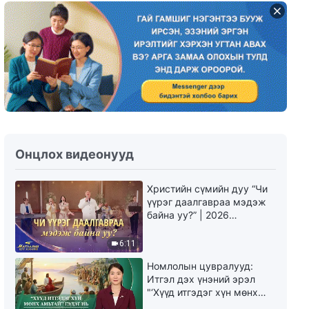
Христийн сүмийн кино
“Шившлэгээс чөлөөлөгд”
(Монгол хэлээр)
2:43:08
Христийн сүмийн кино | “Хүсэл
тэмүүлэл” | Эзэн Есүс эргэж
ирсэн | Mонгол хэлээр
2:12:03
Онцлох видеонууд
Христийн сүмийн кино
“Бурханд итгэх итгэл” Бурханд
итгэх итгэлийн нууцыг нээх нь
Христийн сүмийн дуу “Чи
(Монгол хэлээр)
үүрэг даалгавраа мэдэж
2:54:05
байна уу?” | 2026
Магтаалын дуу хоолой
Христийн сүмийн кино “Сүсэг
6:11
бишрэлийн нууц” Есүс Христ
хэрхэн эргэн ирэх вэ? (Монгол
Номлолын цувралууд:
хэлээр)
3:01:12
Итгэл дэх үнэний эрэл
"‘Хүүд итгэдэг хүн мөнх
амьтай’ гэдэг нь үнэндээ