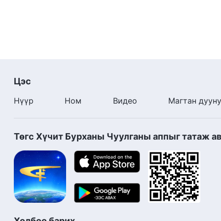
Цэс
Нүүр
Ном
Видео
Магтан дуун
Төгс Хүчит Бурханы Чуулганы аппыг татаж а
Холбоо барих