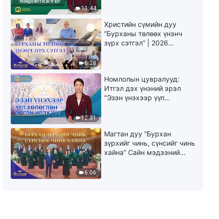
юу гэсэн үг вэ?"
11:44
Христийн сүмийн дуу
“Бурханы төлөөх үнэнч
зүрх сэтгэл” | 2026
Магтаалын дуу хоолой
6:28
Номлолын цувралууд:
Итгэл дэх үнэний эрэл
"Эзэн үнэхээр үүл
хөлөглөн эргэн ирэх үү?"
12:31
Магтан дуу “Бурхан
зүрхийг чинь, сүнсийг чинь
хайна” Сайн мэдээний
найрал дуу | 2026
Магтаалын дуу хоолой
6:06