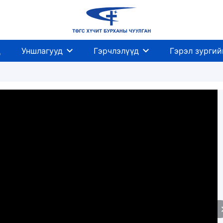
д
Уншлагууд
Гэрчлэлүүд
Гэрэл зургий