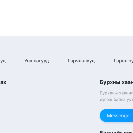
ууд
Уншлагууд
Гэрчлэлүүд
Гэрэл з
вах
Бурхны хаа
Бурханы хаанчл
хүсэж байна уу
Messenger
Биднийг даг