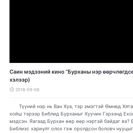
Саин мэдээний кино “Бурханы нэр өөрчлөгдсө
хэлээр)
2018-09-06
Түүний нэр нь Ван Хуа, тэр эмэгтэй Өмнөд Хят
хойш тэрээр Библид Бурханыг Хуучин Гэрээнд Ехо
мэдсэн. Яагаад Бурхан өөр өөр нэртэй байдаг вэ? 
Библиэс хариулт олох гэж оролдсон боловч нууцыг 