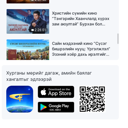
Христийн сүмийн кино
“Тэнгэрийн Хаанчлалд хүрэх
зам аюултай” Бурхан бол
миний найдвар(Монгол
2:26:01
хэлээр)
Сайн мэдээний кино “Сүсэг
бишрэлийн нууц: Үргэлжлэл”
Эзэний хоёр дахь ирэлтийг
тунхаглах сайн мэдээ
3:05:49
Хурганы мөрийг дагаж, амийн баялаг
Христийн сүмийн кино
хангалтыг эдлээрэй
“Бурханыг хэн дахин
загалмайд цовдолж байна вэ?”
(Монгол хэлээр)
1:41:51
Христийн сүмийн кино “Аюулт
мэдлэггүй байдал” Мунхаг
охид яагаад, Эзэнийг угтан авч
чадахгүй юм бэ?
1:38:04