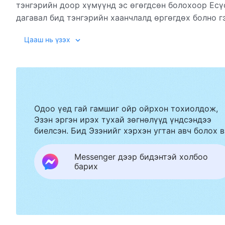
тэнгэрийн доор хүмүүнд эс өгөгдсөн болохоор Есү
дагавал бид тэнгэрийн хаанчлалд өргөгдөх болно гэ
Хуа сэрдхиймээр мэдээ сонсов: Бурханы нэр өөрчл
Цааш нь үзэх
байхаа больсон ...
Одоо үед гай гамшиг ойр ойрхон тохиолдож,
Эзэн эргэн ирэх тухай зөгнөлүүд үндсэндээ
биелсэн. Бид Эзэнийг хэрхэн угтан авч болох в
Messenger дээр бидэнтэй холбоо
барих