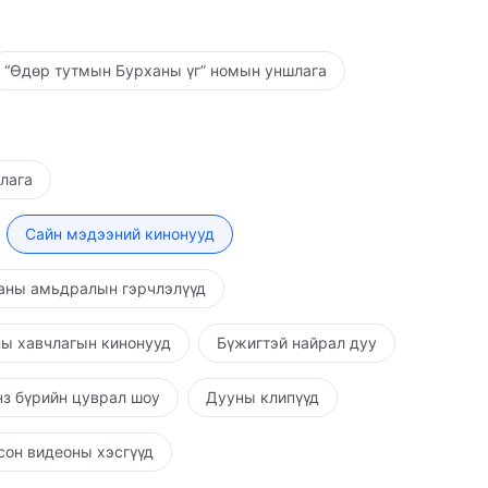
“Өдөр тутмын Бурханы үг” номын уншлага
шлага
Сайн мэдээний кинонууд
аны амьдралын гэрчлэлүүд
ы хавчлагын кинонууд
Бүжигтэй найрал дуу
з бүрийн цуврал шоу
Дууны клипүүд
он видеоны хэсгүүд