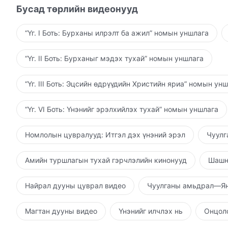
Бусад төрлийн видеонууд
“Үг. I Боть: Бурханы илрэлт ба ажил” номын уншлага
“Үг. II Боть: Бурханыг мэдэх тухай” номын уншлага
“Үг. III Боть: Эцсийн өдрүүдийн Христийн яриа” номын ун
“Үг. VI Боть: Үнэнийг эрэлхийлэх тухай” номын уншлага
Номлолын цувралууд: Итгэл дэх үнэний эрэл
Чуулг
Амийн туршлагын тухай гэрчлэлийн кинонууд
Шашн
Найрал дууны цуврал видео
Чуулганы амьдрал—Ян
Магтан дууны видео
Үнэнийг илчлэх нь
Онцолс