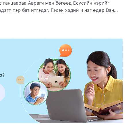
с ганцаараа Аврагч мөн бөгөөд Есүсийн нэрийг
дэгт тэр бат итгэдэг. Гэсэн хэдий ч нэг өдөр Ван
өгдсөн! Үүний дараа түүний зүрх сэтгэл тайван
э?