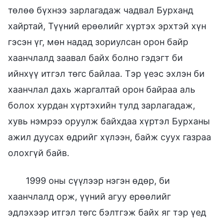
төлөө бүхнээ зарлагадаж чадвал Бурханд
хайртай, Түүний ерөөлийг хүртэх эрхтэй хүн
гэсэн үг, мөн надад зориулсан орон байр
хаанчлалд заавал байх болно гэдэгт би
ийнхүү итгэл төгс байлаа. Тэр үеэс эхлэн би
хаанчлал дахь жаргалтай орон байраа аль
болох хурдан хүртэхийн тулд зарлагадаж,
хувь нэмрээ оруулж байхдаа хүртэл Бурханы
ажил дуусах өдрийг хүлээн, байж суух газраа
олохгүй байв.
1999 оны сүүлээр нэгэн өдөр, би
хаанчлалд орж, үүний агуу ерөөлийг
эдлэхээр итгэл төгс бэлтгэж байх яг тэр үед