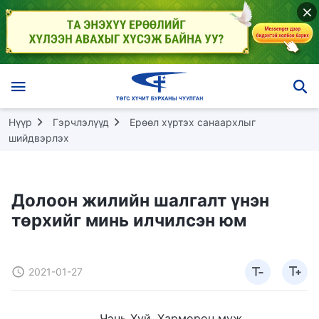
Нүүр
Гэрчлэлүүд
Ерөөл хүртэх санаархлыг
шийдвэрлэх
Долоон жилийн шалгалт үнэн
төрхийг минь илчилсэн юм
2021-01-27
Чэнь Хуй, Хармөрөн муж