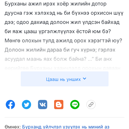
Бурханы ажил ирэх хоёр жилийн дотор
дуусна гэж хэлэхэд нь би бүхнээ орхисон шүү
дээ; одоо дахиад долоон жил үлдсэн байхад
би яаж цааш үргэлжлүүлэх ёстой юм бэ?
Мөнгө олохын тулд ажилд орох хэрэгтэй юу?
Долоон жилийн дараа би гуч хүрнэ; гэрлэх
асуудал маань яах болж байна? …” Би анх
өөрийгөө Бурханы хаанчлалд орохын даваан
дээр байна, махан биеийн бүх гаслан зовлон
Цааш нь унших
минь удахгүй эцэс болно гэж боддог байсан
юм. Гэвч одоо би Бурханы хаанчлалд
орохгүйгээр зогсохгүй долоон жилийн
шалгалт, цэвэршүүлэлтийг туулах үлдсэн
болж таарав. Энэ тухай бодохоор сэтгэл
Өмнөх:
Бурханд үйлчлэл үзүүлэх нь миний аз