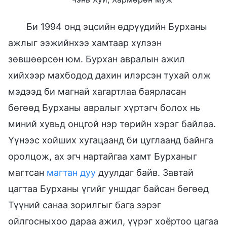
Би 1994 онд эцсийн өдрүүдийн Бурханы
ажлыг ээжийнхээ хамтаар хүлээн
зөвшөөрсөн юм. Бурхан авралын ажил
хийхээр махбодод дахин илэрсэн тухай олж
мэдээд би магнай хагартлаа баярласан
бөгөөд Бурханы авралыг хүртэгч болох нь
миний хувьд онцгой нэр төрийн хэрэг байлаа.
Үүнээс хойших хугацаанд би цуглаанд байнга
оролцож, ах эгч нартайгаа хамт Бурханыг
магтсан
магтан дуу
дуулдаг байв. Завтай
цагтаа Бурханы үгийг уншдаг байсан бөгөөд
Түүний санаа зорилгыг бага зэрэг
ойлгосныхоо дараа ажил, үүрэг хоёртоо цагаа