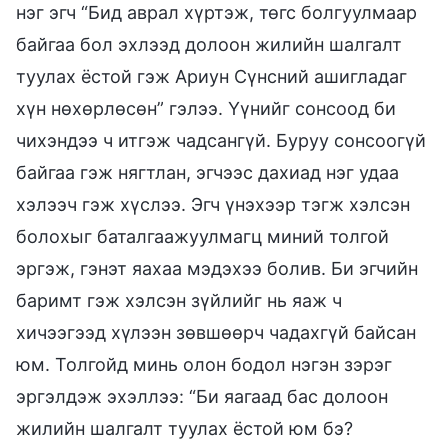
нэг эгч “Бид аврал хүртэж, төгс болгуулмаар
байгаа бол эхлээд долоон жилийн шалгалт
туулах ёстой гэж Ариун Сүнсний ашигладаг
хүн нөхөрлөсөн” гэлээ. Үүнийг сонсоод би
чихэндээ ч итгэж чадсангүй. Буруу сонсоогүй
байгаа гэж нягтлан, эгчээс дахиад нэг удаа
хэлээч гэж хүслээ. Эгч үнэхээр тэгж хэлсэн
болохыг баталгаажуулмагц миний толгой
эргэж, гэнэт яахаа мэдэхээ болив. Би эгчийн
баримт гэж хэлсэн зүйлийг нь яаж ч
хичээгээд хүлээн зөвшөөрч чадахгүй байсан
юм. Толгойд минь олон бодол нэгэн зэрэг
эргэлдэж эхэллээ: “Би яагаад бас долоон
жилийн шалгалт туулах ёстой юм бэ?