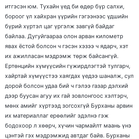
итгэсэн юм. Тухайн үед би өдөр бүр салхи,
бороог үл хайхран үүрийн гэгээнээс үдшийн
бүрий хүртэл цаг үргэлж завгүй байдаг
байлаа. Дугуйгаараа олон арван километр
явах ёстой болсон ч гэсэн хэзээ ч ядарч, хэт
их ажилласан мэдрэмж төрж байсангүй.
Ертөнцийн хүмүүсийн гүжирдлэгтэй тулгарч,
хайртай хүмүүстээ хаягдах үедээ шаналж, сул
дорой болсон удаа бий ч гэлээ газар дэлхий
дээр буусан агуу их гай зовлонгоос хэлтэрч,
мөнх амийг хүртээд зогсохгүй Бурханы арвин
их материаллаг ерөөлийг эдэлнэ гэж
бодохоор л хөөрч, хүчин чармайлт маань үнэ
цэнтэй гэх мэдрэмжид автдаг байв. Бурханы