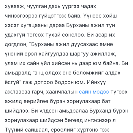
хувааж, чуулган дахь үүргээ чадах
чинээгээрээ гүйцэтгэж байв. Үүнээс хойш
хэсэг хугацааны дараа Бурханы ажил тун
удахгүй төгсөх тухай сонслоо. Би асар их
догдлон, “Бурханы ажил дуусахаас өмнө
үнэний эрэл хайгуулдаа шаргуу ажиллаж,
улам их сайн үйл хийсэн нь дээр юм байна. Би
амьдралд ганц олдох энэ боломжийг алдах
ёсгүй” гэж дотроо бодсон юм. Ийнхүү
ажлаасаа гарч, хаанчлалын
сайн мэдээ
түгээх
ажилд өөрийгөө бүрэн зориулахаар бат
шийдлээ. Би үлдсэн амьдралаа Бурханд бүрэн
зориулахаар шийдсэн бөгөөд ингэснээр л
Түүний сайшаал, ерөөлийг хүртэнэ гэж