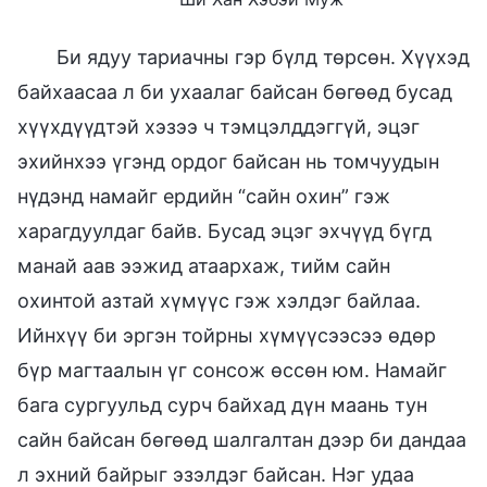
Би ядуу тариачны гэр бүлд төрсөн. Хүүхэд
байхаасаа л би ухаалаг байсан бөгөөд бусад
хүүхдүүдтэй хэзээ ч тэмцэлддэггүй, эцэг
эхийнхээ үгэнд ордог байсан нь томчуудын
нүдэнд намайг ердийн “сайн охин” гэж
харагдуулдаг байв. Бусад эцэг эхчүүд бүгд
манай аав ээжид атаархаж, тийм сайн
охинтой азтай хүмүүс гэж хэлдэг байлаа.
Ийнхүү би эргэн тойрны хүмүүсээсээ өдөр
бүр магтаалын үг сонсож өссөн юм. Намайг
бага сургуульд сурч байхад дүн маань тун
сайн байсан бөгөөд шалгалтан дээр би дандаа
л эхний байрыг эзэлдэг байсан. Нэг удаа