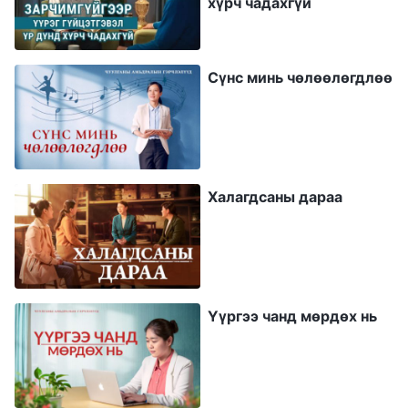
хүрч чадахгүй
амьдралын хэв маяг, тэр ч байтугай бүхий л
амьдрал маань бүрэн өөрчлөгдсөн. Би
Бурханы үгнээс үүнийг олж харсан юм:
Сүнс минь чөлөөлөгдлөө
“
Хүний хувь тавилан Бурханы гараар
удирдуулдаг. Чи өөрийгөө удирдах
чадваргүй: Өөрийнхөө төлөө үргэлж яарч,
завгүй байдаг мөртөө хүн өөрийгөө удирдах
Халагдсаны дараа
чадваргүй хэвээр л байдаг. Хэрвээ чи
өөрийнхөө хэтийн ирээдүйг мэдэж чадах
байсан бол, өөрийнхөө хувь заяаг хянаж
чадах байсан бол бүтээл хэвээр байх байсан
Үүргээ чанд мөрдөх нь
гэж үү?
”
(Үг. I Боть: Бурханы илрэлт ба ажил.
Хүний хэвийн амьдралыг сэргээж, түүнийг
.
гайхалтай сайхан хүрэх газарт аваачих нь)