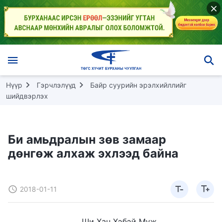
Нүүр
Гэрчлэлүүд
Байр суурийн эрэлхийллийг
шийдвэрлэх
Би амьдралын зөв замаар
дөнгөж алхаж эхлээд байна
2018-01-11
Ши Хан Хэбэй Муж