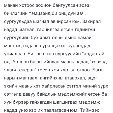
манай хотоос зохион байгуулсан эсээ
бичлэгийн тэмцээнд би онц дүн авч,
сургуульдаа шагнал авчирсан юм. Захирал
надад шагнал, гэрчилгээ өгсөн төдийгүй
сургуулийн бүх хамт олны өмнө намайг
магтаж, надаас суралцахыг сурагчдад
уриалсан. Би гэнэтхэн сургуулийн “алдартай
од” болсон ба ангийнхан маань надад “хэзээд
ялагч генерал” гэсэн хоч хүртэл өглөө. Багш
нарын магтаал, ангийнхны атаархал, эцэг
эхийн маань хэт хайрласан сэтгэл миний зүрх
сэтгэлд давуу байдлын мэдрэмжийг өгсөн ба
хүн бүрээр гайхагдан шагшигдах мэдрэмж
надад үнэхээр их таалагдсан юм. Тиймээс