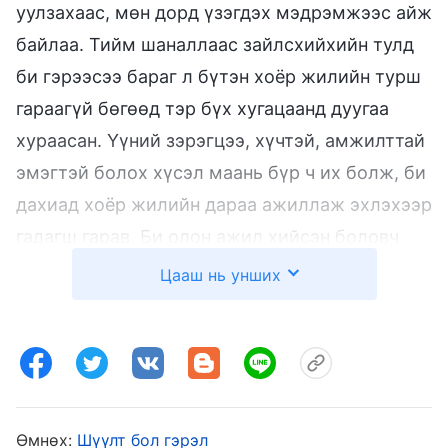
уулзахаас, мөн дорд үзэгдэх мэдрэмжээс айж
байлаа. Тийм шаналлаас зайлсхийхийн тулд
би гэрээсээ бараг л бүтэн хоёр жилийн турш
гараагүй бөгөөд тэр бүх хугацаанд дуугаа
хураасан. Үүний зэрэгцээ, хүчтэй, амжилттай
эмэгтэй болох хүсэл маань бүр ч их болж, би
дахиад хоёр жилийн дараа ажиллаж эхлэхээр
гадагш гарав. Би олон ажил хийсэн боловч
тухайн ажил нэг бол хэтэрхий ядаргаатай,
Цааш нь унших
дарамттай, эсвэл цалин нь хэтэрхий бага,
эсвэл эзэн нь сайнгүй байснаас болж нэг их
удалгүй ажлаа орхидог байв. Ахин дахин
бүтэлгүйтсэнийхээ дараа би бүрмөсөн зориг
мохож, хүчтэй, амжилттай эмэгтэй болох
Өмнөх:
Шүүлт бол гэрэл