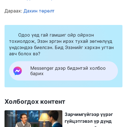
мөрөөдөл маань бодит байдлаас үнэхээр хол
Дараах:
Дахин төрөлт
байгааг мэдэрсэн билээ.
Одоо үед гай гамшиг ойр ойрхон
тохиолдож, Эзэн эргэн ирэх тухай зөгнөлүүд
үндсэндээ биелсэн. Бид Эзэнийг хэрхэн угтан
авч болох вэ?
Messenger дээр бидэнтэй холбоо
барих
Холбогдох контент
2005 онд Төгс Хүчит Бурханы эцсийн
өдрүүдийн ажлыг хүлээн зөвшөөрөх эрх
Зарчимгүйгээр үүрэг
надад олгогдсон юм. Тэр үеэс эхлэн миний
гүйцэтгэвэл үр дүнд