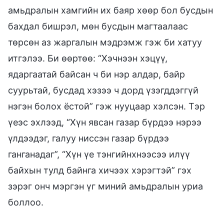
амьдралын хамгийн их баяр хөөр бол бусдын
бахдал бишрэл, мөн бусдын магтаалаас
төрсөн аз жаргалын мэдрэмж гэж би хатуу
итгэлээ. Би өөртөө: “Хэчнээн хэцүү,
ядаргаатай байсан ч би нэр алдар, байр
суурьтай, бусдад хэзээ ч дорд үзэгддэггүй
нэгэн болох ёстой” гэж нууцаар хэлсэн. Тэр
үеэс эхлээд, “Хүн явсан газар бүрдээ нэрээ
үлдээдэг, галуу ниссэн газар бүрдээ
ганганадаг”, “Хүн үе тэнгийнхнээсээ илүү
байхын тулд байнга хичээх хэрэгтэй” гэх
зэрэг онч мэргэн үг миний амьдралын уриа
боллоо.