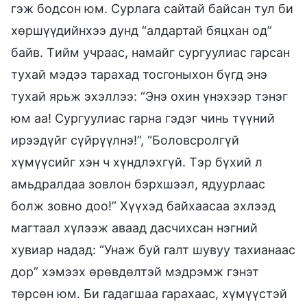
гэж бодсон юм. Сурлага сайтай байсан тул би
хөршүүдийнхээ дунд “алдартай бяцхан од”
байв. Tийм учраас, намайг сургуулиас гарсан
тухай мэдээ тарахад тосгоныхон бүгд энэ
тухай ярьж эхэллээ: “Энэ охин үнэхээр тэнэг
юм аа! Сургуулиас гарна гэдэг чинь түүний
ирээдүйг сүйрүүлнэ!”, “Боловсролгүй
хүмүүсийг хэн ч хүндлэхгүй. Тэр бүхий л
амьдралдаа зовлон бэрхшээл, ядуурлаас
болж зовно доо!” Хүүхэд байхаасаа эхлээд
магтаал хүлээж аваад дасчихсан нэгний
хувиар надад: “Унаж буй галт шувуу тахианаас
дор” хэмээх өрөвдөлтэй мэдрэмж гэнэт
төрсөн юм. Би гадагшаа гарахаас, хүмүүстэй