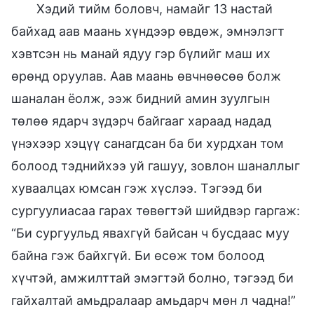
Хэдий тийм боловч, намайг 13 настай
байхад аав маань хүндээр өвдөж, эмнэлэгт
хэвтсэн нь манай ядуу гэр бүлийг маш их
өрөнд оруулав. Аав маань өвчнөөсөө болж
шаналан ёолж, ээж бидний амин зуулгын
төлөө ядарч зүдэрч байгааг хараад надад
үнэхээр хэцүү санагдсан ба би хурдхан том
болоод тэднийхээ уй гашуу, зовлон шаналлыг
хуваалцах юмсан гэж хүслээ. Тэгээд би
сургуулиасаа гарах төвөгтэй шийдвэр гаргаж:
“Би сургуульд явахгүй байсан ч бусдаас муу
байна гэж байхгүй. Би өсөж том болоод
хүчтэй, амжилттай эмэгтэй болно, тэгээд би
гайхалтай амьдралаар амьдарч мөн л чадна!”