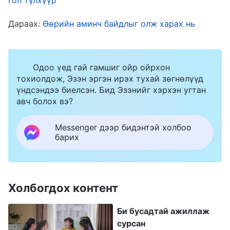
ямар асуудал байна вэ? Асуудал нь гэвэл, тэд
Бурханы гэрт үүргээ гүйцэтгэхдээ үнэний
Дараах:
Өөрийн аминч байдлыг олж харах нь
зарчмын дагуу үйлддэггүй. Үргэлж өөрсдийн
хэтийн төлөв, хувь заяаг бодолцон үзэж,
‘үйлчлэл үзүүлэгч’ гэх тодорхойлолтоор
Одоо үед гай гамшиг ойр ойрхон
тохиолдож, Эзэн эргэн ирэх тухай зөгнөлүүд
байнга хязгаарлагддаг. Үүний үр дүнд тэд
үндсэндээ биелсэн. Бид Эзэнийг хэрхэн угтан
үүргээ сайн гүйцэтгэж чаддаггүй, үнэнийг
авч болох вэ?
хэрэгжүүлэх хүч чадалгүй байдаг. Үргэлж
Messenger дээр бидэнтэй холбоо
сөрөг байдалд амьдарч, Бурханы ард уу
барих
эсвэл үйлчлэл үзүүлэгч үү гэдгээ нягтлахын
тулд Бурханы үгийн цаад утгыг хайдаг.
Хэрвээ тэд Бурханы ард бол үүргээ сайн
Холбогдох контент
гүйцэтгэж чадна. Үйлчлэл үзүүлэгч байвал
Би бусадтай ажиллаж
хайхрамжгүй, хааш яаш болж, олон сөрөг
сурсан