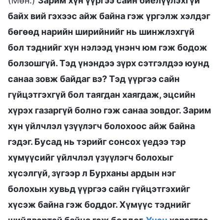
(Мөн.)
Зарим хүн үүргээ сайн биелүүлэхгүй
байх вий гэхээс айж байна гэж үргэлж хэлдэг
бөгөөд нарийн ширийнийг нь шинжлэхгүй
бол тэднийг хүн нэлээд үнэнч юм гэж бодож
болзошгүй. Тэд үнэндээ зүрх сэтгэлдээ юунд
санаа зовж байдаг вэ? Тэд үүргээ сайн
гүйцэтгэхгүй бол таягдан хаягдаж, эцсийн
хүрэх газаргүй болно гэж санаа зовдог. Зарим
хүн үйлчлэл үзүүлэгч болохоос айж байна
гэдэг. Бусад нь тэрийг сонсох үедээ тэр
хүмүүсийг үйлчлэл үзүүлэгч болохыг
хүсэлгүй, зүгээр л Бурханы ардын нэг
болохын хувьд үүргээ сайн гүйцэтгэхийг
хүсэж байна гэж боддог. Хүмүүс тэднийг