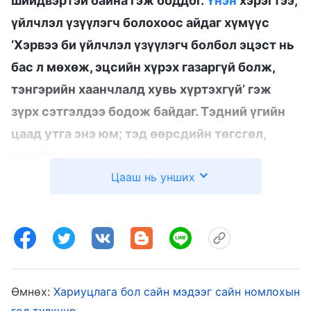
шийдвэртэй байна гэж боддог.
Үнэн
хэрэгтээ,
үйлчлэл үзүүлэгч болохоос айдаг хүмүүс
‘Хэрвээ би үйлчлэл үзүүлэгч болбол эцэст нь
бас л мөхөж, эцсийн хүрэх газаргүй болж,
тэнгэрийн хаанчлалд хувь хүртэхгүй’ гэж
зүрх сэтгэлдээ бодож байдаг. Тэдний үгийн
цаад утга энэ юм; тэд өөрсдийн төгсгөл,
эцсийн хүрэх газартаа санаа зовсоор л
Цааш нь унших
байдаг. Хэрвээ Бурхан тэднийг үйлчлэл
үзүүлэгч гэж хэлбэл тэд үүргээ гүйцэтгэхдээ
арай бага хичээл чармайлт гаргадаг. Бурхан
тэднийг Өөрийн ардын нэг гэж хэлээд,
тэднийг магтсан бол үүргээ гүйцэтгэхдээ тэд
арай илүү хичээл чармайлт гаргадаг. Энд
Өмнөх:
Хариуцлага бол сайн мэдээг сайн номлохын
гол түлхүүр