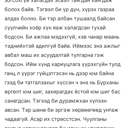
зогсохгүй халагдах эсвэл таягдан хаягдаж
болох байв. Тэгвэл би үр дүн, хүрэх газраа
алдах болно. Би тэр албан тушаалд байсан
сүүлчийн хоёр хүн яаж халагдсан тухай
бодсон. Би ажлаа мэдэхгүй, хэв чанар маань
тэднийхтэй адилгүй байв. Иймээс энэ ажлыг
авбал маш их асуудалтай тулгарна гэж
бодсон. Ийм хүнд хариуцлага үүрэхгүйн тулд
ганц л үүрэг гүйцэтгэсэн нь дээр юм байна
гээд би татгалзахыг хүссэн ч энэ нь Бурханы
өргөлт юм шиг, захирагдах ёстой юм шиг бас
санагдсан. Тэгээд би дурамжхан хүлээн
авсан. Тэр шөнө би эргэж хөрвөөгөөд унтаж
чадаагүй. Асар их стресстсэн. Чуулганы