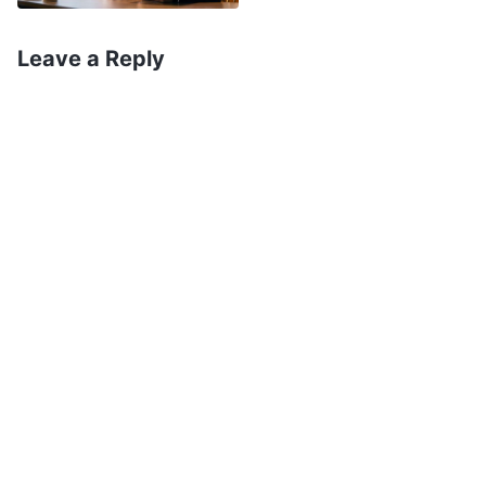
орох зорилгоор хийдэг. Нийгэмд, хүмүүс
өөрсдийнхөө ашиг тусын төлөө ажилладаг,
Leave a Reply
Бурханы гэрт харин ерөөгдөхийн төлөө
үүргээ гүйцэтгэдэг. Ерөөл хүртэхийн төлөө л
хүмүүс бүх зүйлийг хаяж, ихээхэн зовлонг
тэсвэрлэж чаддаг: Энэ нь хүний сатанлаг уг
чанарын хамгийн сайн нотолгоо юм
”
(“Эцсийн
. Бурханы үг бүр
өдрүүдийн Христийн яриа” ном)
сэтгэлийг минь хөндөж, миний байдлыг яг таг
илчилсэн. Үүрэгтэй тулгарсан би биеийн
хэмжээ минь жижиг гээд, сайн ажиллахгүй
байх вий гэж айсандаа ажлыг хойш татаж
байсан. Гэтэл үнэндээ би хувийн ашиг
сонирхлоо бодож байж. Энэ үүргийг