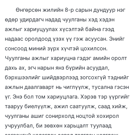
Өнгөрсөн жилийн 8-р сарын дундуур нэг
өдөр удирдагч надад чуулганы хэд хэдэн
ажлыг хариуцуулах хүсэлтэй байна гээд
надаас оролдоод үзэх үү гэж асуусан. Энийг
сонсоод миний зүрх хүчтэй цохилсон.
Чуулганы ажлыг хариуцна гэдэг амийн оролт
дахь ах, эгч нарын янз бүрийн асуудал,
бэрхшээлийг шийдвэрлээд зогсохгүй тэднийг
ажлын даалгаварт нь чиглүүлж, тусална гэсэн
үг. Энэ бол том хариуцлага. Хэрэв тэр үүргийг
тааруу биелүүлж, ажил саатуулж, саад хийж,
чуулганы ашиг сонирхолд ноцтой хохирол
учруулбал, би зөвхөн харьцалт туулаад