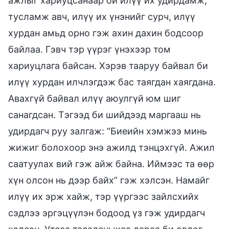
ажлыг хариуцсанаар би илүү их удирдамж,
тусламж авч, илүү их үнэнийг сурч, илүү
хурдан амьд орно гэж ахин дахин бодсоор
байлаа. Гэвч тэр үүрэг үнэхээр том
хариуцлага байсан. Хэрэв тааруу байвал би
илүү хурдан илчлэгдэж бас таягдан хаягдана.
Авахгүй байвал илүү аюулгүй юм шиг
санагдсан. Тэгээд би шийдээд маргааш нь
удирдагч руу залгаж: “Биеийн хэмжээ минь
жижиг болохоор энэ ажилд тэнцэхгүй. Ажил
саатуулах вий гэж айж байна. Иймээс та өөр
хүн олсон нь дээр байх” гэж хэлсэн. Намайг
илүү их эрж хайж, тэр үүргээс зайлсхийх
сэдлээ эргэцүүлэн бодоод үз гэж удирдагч