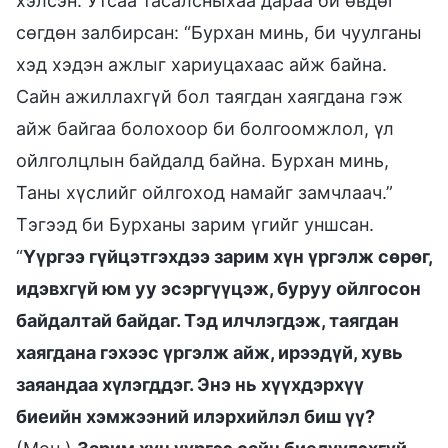
хэлсэн. Утсаа тасалсныхаа дараа би өвдөг
сөгдөн залбирсан: “Бурхан минь, би чуулганы
хэд хэдэн ажлыг хариуцахаас айж байна.
Сайн ажиллахгүй бол таягдан хаягдана гэж
айж байгаа болохоор би болгоомжлол, үл
ойлголцлын байдалд байна. Бурхан минь,
Таны хүслийг ойлгоход намайг замчлаач.”
Тэгээд би Бурханы зарим үгийг уншсан.
“
Үүргээ гүйцэтгэхдээ зарим хүн үргэлж сөрөг,
идэвхгүй юм уу эсэргүүцэж, буруу ойлгосон
байдалтай байдаг. Тэд илчлэгдэж, таягдан
хаягдана гэхээс үргэлж айж, ирээдүй, хувь
заяандаа хүлэгддэг. Энэ нь хүүхдэрхүү
биеийн хэмжээний илэрхийлэл биш үү?