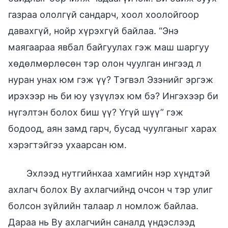
газраа ололгүй сандарч, хоол хоолойгоор
давахгүй, нойр хүрэхгүй байлаа. “Энэ
маягаараа явбал байгуулах гэж маш шаргуу
хөдөлмөрлөсөн тэр олон чуулган ингээд л
нуран унах юм гэж үү? Тэгвэл Эзэнийг эргэж
ирэхээр нь би юу үзүүлэх юм бэ? Ингэхээр би
нүгэлтэн болох биш үү? Үгүй шүү” гэж
бодоод, аян замд гарч, бусад чуулганыг харах
хэрэгтэйгээ ухаарсан юм.
Эхлээд нутгийнхаа хамгийн нэр хүндтэй
ахлагч болох Ву ахлагчийнд очсон ч тэр улиг
болсон зүйлийн талаар л номлож байлаа.
Дараа нь Ву ахлагчийн саналд үндэслээд