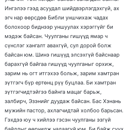
Ингэлээ гээд асуудал шийдвэрлэгдэхгүй, ах
эгч нар өөрсдөө Библи уншчихаж чадах
болохоор биднээр уншуулах хэрэггүйг би
мэдэж байсан. Чуулганы гишүүд ямар ч
сүнслэг хангалт авахгүй, сул дорой болж
байсан юм. Шинэ гишүүд элсэхгүй байснаар
барахгүй байгаа гишүүд чуулганыг орхиж,
зарим нь огт итгэхээ больж, зарим хамтран
зүтгэгч бүр ертөнц рүү буцлаа. Би хамтран
зүтгэгчидтэйгээ байнга мацаг барьж,
залбирч, Эзэнийг дуудаж байсан. Бас Хэнань
мужийн пастор, ахлагчидтай холбоо барьсан.
Гэхдээ юу ч хийлээ гэсэн чуулганы эзгүй
байдлыг өөрчилж чадаагүй юм. Би байж суух