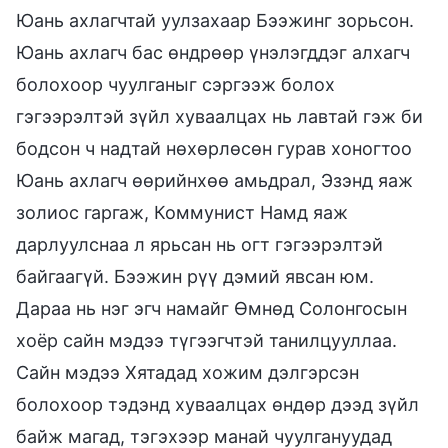
Юань ахлагчтай уулзахаар Бээжинг зорьсон.
Юань ахлагч бас өндрөөр үнэлэгддэг алхагч
болохоор чуулганыг сэргээж болох
гэгээрэлтэй зүйл хуваалцах нь лавтай гэж би
бодсон ч надтай нөхөрлөсөн гурав хоногтоо
Юань ахлагч өөрийнхөө амьдрал, Эзэнд яаж
золиос гаргаж, Коммунист Намд яаж
дарлуулснаа л ярьсан нь огт гэгээрэлтэй
байгаагүй. Бээжин рүү дэмий явсан юм.
Дараа нь нэг эгч намайг Өмнөд Солонгосын
хоёр сайн мэдээ түгээгчтэй танилцууллаа.
Сайн мэдээ Хятадад хожим дэлгэрсэн
болохоор тэдэнд хуваалцах өндөр дээд зүйл
байж магад, тэгэхээр манай чуулгануудад