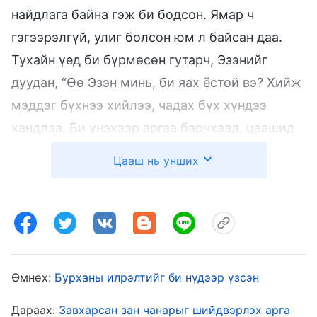
найдлага байна гэж би бодсон. Ямар ч
гэгээрэлгүй, улиг болсон юм л байсан даа.
Тухайн үед би бүрмөсөн гутарч, Эзэнийг
дуудан, “Өө Эзэн минь, би яах ёстой вэ? Хийж
мэддэг бүхнээ хийлээ, чадах бүх хүндээ
хандлаа. Би үнэхээр аргаа барчхаад, цаашид
хаачихаа мэдэхгүй нь” гэсэн.
Цааш нь унших
1998 оны сүүлээр сонссон. Хэнанийн дээд
түвшний удирдагч бидэнд үйлчлэл хийж
байхдаа Эзэн эргэж ирсэн гэж хэлдэг Зүүний
Аянга гэх чуулганыг дурдахыг сонсоод би,
Өмнөх:
Бурханы илрэлтийг би нүдээр үзсэн
“Эзэн эргэн ирнэ гэж өчнөөн жил найдаж
явтал тэр өдөр эцэст нь иржээ!” гээд мэл
Дараах:
Завхарсан зан чанарыг шийдвэрлэх арга