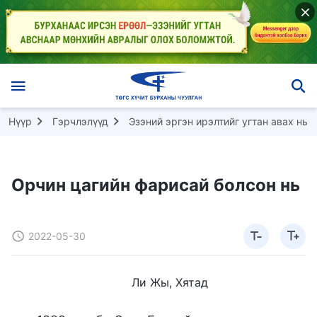
Нүүр
Гэрчлэлүүд
Эзэний эргэн ирэлтийг угтан авах нь
Орчин цагийн фарисай болсон нь
2022-05-30
Ли Жы, Хятад