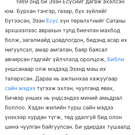
1989 онд би Эзэн Есүсийг дагаж эхэлсэн
юм. Бурхан тэнгэр, газар, бүх зүйлийг
бүтээсэн, Эзэн
Есүс
хүн төрөлхтнийг Сатаны
эрхшээлээс аврахын тулд биечлэн махбод
болж, загалмайд цовдлогдон, бидэнд асар их
нигүүлсэл, амар амгалан, баяр баясал
авчирсан гэдгийг үйлчлэлд оролцож,
Библи
уншсанаар олж мэдээд Эзэнд маш их
талархсан. Дараа нь ажлынхаа хажуугаар
сайн мэдээ
түгээж эхлэн, чуулганд явах,
бичвэр унших нь үндсэндээ миний амьдрал
боллоо. Хэдэн жилийн турш сайн мэдээ
үнэхээр хурдан түгж, төд удалгүй бид олон
шинэ чуулган байгуулсан. Би удирдах тушаалд