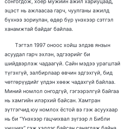
сонгогдож, хоёр мужийн ажил хариуцаад,
эцэст нь ажлаасаа гарч, чуулганы ажилд
бүхнээ зориулан, өдөр бүр үнэхээр сэтгэл
ханамжтай байдаг байлаа.
Тэгтэл 1997 оноос хойш элдэв янзын
асуудал гарч эхлэн, эдгээрийг би
шийдвэрлэж чадаагүй. Сайн мэдээ урагштай
түгэхгүй, залбирлаар өвчин эдгэхгүй, бид
чөтгөрүүдийг үлдэн хөөж чадахгүй байлаа.
Миний номлол онгодгүй, гэгээрэлгүй байгаа
нь хамгийн илэрхий байсан. Хамтран
зүтгэгчид юу номлох ёстой вэ гэж асуухаар
нь би “Үнэхээр гацчихвал зүгээр л Библи
уншчих” гэж хэлдэг байсан санагдаж байна.