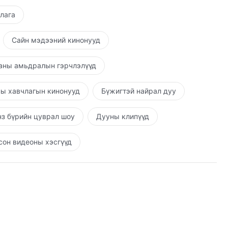
шлага
Сайн мэдээний кинонууд
аны амьдралын гэрчлэлүүд
ы хавчлагын кинонууд
Бүжигтэй найрал дуу
з бүрийн цуврал шоу
Дууны клипүүд
он видеоны хэсгүүд