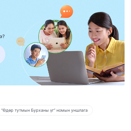
э?
“Өдөр тутмын Бурханы үг” номын уншлага