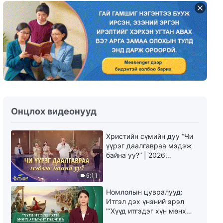
Онцлох видеонууд
Христийн сүмийн дуу “Чи
үүрэг даалгавраа мэдэж
байна уу?” | 2026
Магтаалын дуу хоолой
6:11
Номлолын цувралууд:
Итгэл дэх үнэний эрэл
"‘Хүүд итгэдэг хүн мөнх
амьтай’ гэдэг нь үнэндээ