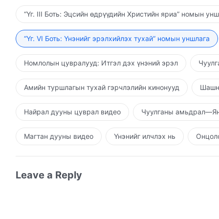
“Үг. III Боть: Эцсийн өдрүүдийн Христийн яриа” номын ун
“Үг. VI Боть: Үнэнийг эрэлхийлэх тухай” номын уншлага
Номлолын цувралууд: Итгэл дэх үнэний эрэл
Чуулг
Амийн туршлагын тухай гэрчлэлийн кинонууд
Шашн
Найрал дууны цуврал видео
Чуулганы амьдрал—Ян
Магтан дууны видео
Үнэнийг илчлэх нь
Онцолс
Leave a Reply