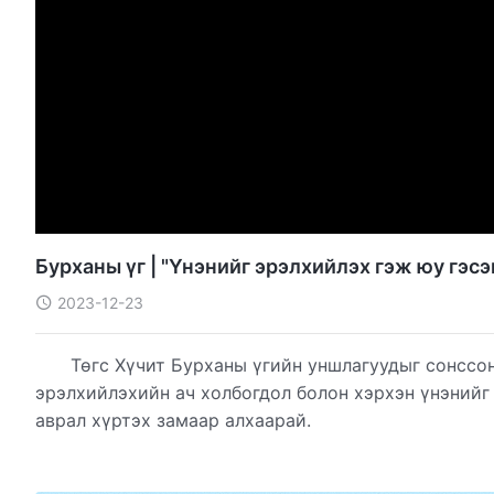
Бурханы үг | "Үнэнийг эрэлхийлэх гэж юу гэсэн ү
2023-12-23
Төгс Хүчит Бурханы үгийн уншлагуудыг сонссон
эрэлхийлэхийн ач холбогдол болон хэрхэн үнэнийг
аврал хүртэх замаар алхаарай.