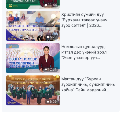
юу гэсэн үг вэ?"
11:44
Христийн сүмийн дуу
“Бурханы төлөөх үнэнч
зүрх сэтгэл” | 2026
Магтаалын дуу хоолой
6:28
Номлолын цувралууд:
Итгэл дэх үнэний эрэл
"Эзэн үнэхээр үүл
хөлөглөн эргэн ирэх үү?"
12:31
Магтан дуу “Бурхан
зүрхийг чинь, сүнсийг чинь
хайна” Сайн мэдээний
найрал дуу | 2026
Магтаалын дуу хоолой
6:06