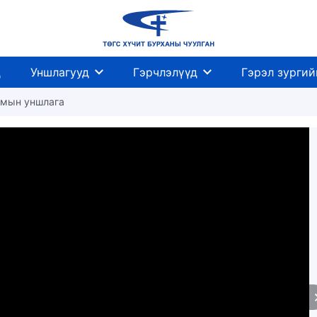
д
Уншлагууд
Гэрчлэлүүд
Гэрэл зургий
номын уншлага