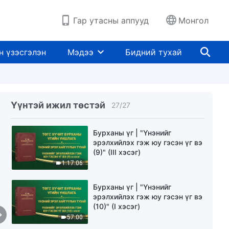
30:18
Гар утасны аппууд
Монгол
Бурханы үг | "Үнэнийг
эрэлхийлэх гэж юу гэсэн үг вэ
(9)" (I хэсэг)
н үзэсгэлэн
Мэдээ
Бидний тухай
47:56
Бурханы үг | "Үнэнийг
эрэлхийлэх гэж юу гэсэн үг вэ
(9)" (II хэсэг)
Үүнтэй ижил төстэй
27
/
27
40:32
Бурханы үг | "Үнэнийг
эрэлхийлэх гэж юу гэсэн үг вэ
(9)" (III хэсэг)
1:17:06
Бурханы үг | "Үнэнийг
эрэлхийлэх гэж юу гэсэн үг вэ
(10)" (I хэсэг)
57:00