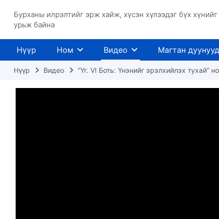
Бурханы илрэлтийг эрж хайж, хүсэн хүлээдэг бүх хүнийг
урьж байна
Нүүр
Ном
Видео
Магтан дуунуу
Нүүр
Видео
“Үг. VI Боть: Үнэнийг эрэлхийлэх тухай” 