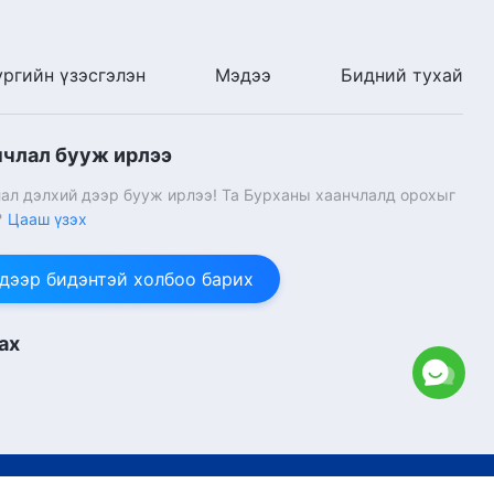
ургийн үзэсгэлэн
Мэдээ
Бидний тухай
нчлал бууж ирлээ
ал дэлхий дээр бууж ирлээ! Та Бурханы хаанчлалд орохыг
?
Цааш үзэх
 дээр бидэнтэй холбоо барих
ах
өгс Хүчит Бурханы Чуулган.
Бүх эрх хуулиар хамгаалагдсан.