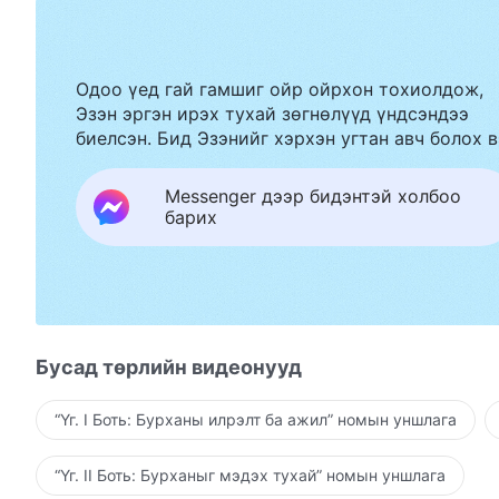
Одоо үед гай гамшиг ойр ойрхон тохиолдож,
Эзэн эргэн ирэх тухай зөгнөлүүд үндсэндээ
биелсэн. Бид Эзэнийг хэрхэн угтан авч болох в
Messenger дээр бидэнтэй холбоо
барих
Бусад төрлийн видеонууд
“Үг. I Боть: Бурханы илрэлт ба ажил” номын уншлага
“Үг. II Боть: Бурханыг мэдэх тухай” номын уншлага