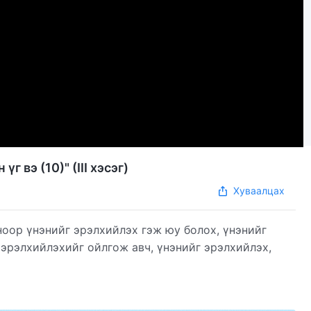
г вэ (10)" (III хэсэг)
Хуваалцах
оор үнэнийг эрэлхийлэх гэж юу болох, үнэнийг
 эрэлхийлэхийг ойлгож авч, үнэнийг эрэлхийлэх,