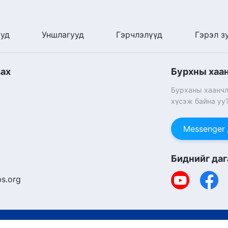
ууд
Уншлагууд
Гэрчлэлүүд
Гэрэл з
вах
Бурхны хаа
Бурханы хаанчл
хүсэж байна уу
Messenger
Биднийг даг
s.org
Copyright © 2026
Т
Күүкийн бодлого