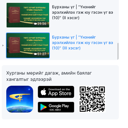
Бурханы үг | "Үнэнийг
эрэлхийлэх гэж юу гэсэн үг вэ
(10)" (II хэсэг)
39:56
Бурханы үг | "Үнэнийг
эрэлхийлэх гэж юу гэсэн үг вэ
(10)" (III хэсэг)
51:27
Хурганы мөрийг дагаж, амийн баялаг
хангалтыг эдлээрэй