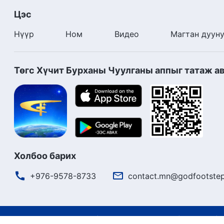
Цэс
Нүүр
Ном
Видео
Магтан дуун
Төгс Хүчит Бурханы Чуулганы аппыг татаж а
Холбоо барих
+976-9578-8733
contact.mn@godfootstep
Ашиглалтын нөхцөлүүд
Нууцлалын бодлого
Кредит