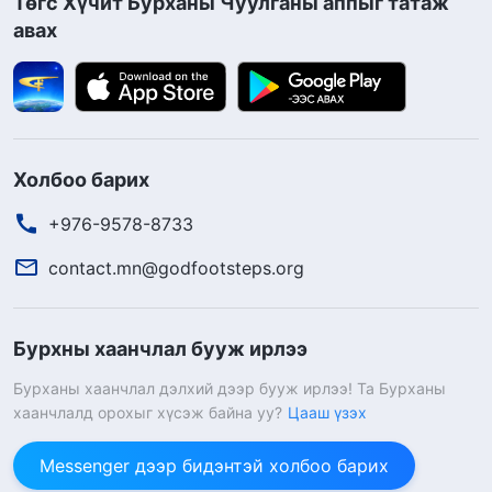
Төгс Хүчит Бурханы Чуулганы аппыг татаж
авах
Холбоо барих
+976-9578-8733
contact.mn@godfootsteps.org
Бурхны хаанчлал бууж ирлээ
Бурханы хаанчлал дэлхий дээр бууж ирлээ! Та Бурханы
хаанчлалд орохыг хүсэж байна уу?
Цааш үзэх
Messenger дээр бидэнтэй холбоо барих