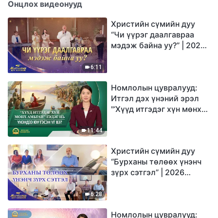
Онцлох видеонууд
Христийн сүмийн дуу
“Чи үүрэг даалгавраа
мэдэж байна уу?” | 2026
Магтаалын дуу хоолой
6:11
Номлолын цувралууд:
Итгэл дэх үнэний эрэл
"‘Хүүд итгэдэг хүн мөнх
амьтай’ гэдэг нь үнэндээ
юу гэсэн үг вэ?"
11:44
Христийн сүмийн дуу
“Бурханы төлөөх үнэнч
зүрх сэтгэл” | 2026
Магтаалын дуу хоолой
6:28
Номлолын цувралууд: