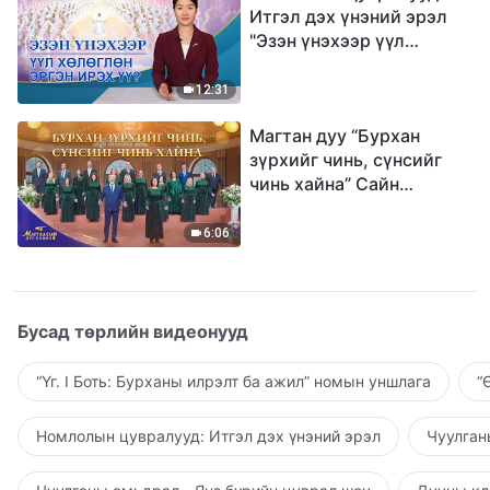
Итгэл дэх үнэний эрэл
"Эзэн үнэхээр үүл
хөлөглөн эргэн ирэх үү?"
12:31
Магтан дуу “Бурхан
зүрхийг чинь, сүнсийг
чинь хайна” Сайн
мэдээний найрал дуу |
2026 Магтаалын дуу
6:06
хоолой
Бусад төрлийн видеонууд
“Үг. I Боть: Бурханы илрэлт ба ажил” номын уншлага
“
Номлолын цувралууд: Итгэл дэх үнэний эрэл
Чуулган