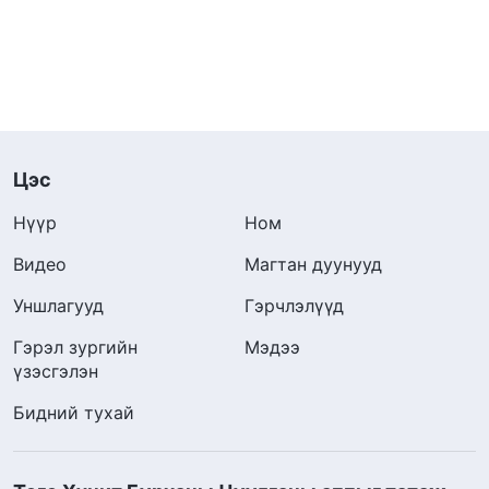
Цэс
Нүүр
Ном
Видео
Магтан дуунууд
Уншлагууд
Гэрчлэлүүд
Гэрэл зургийн
Мэдээ
үзэсгэлэн
Бидний тухай