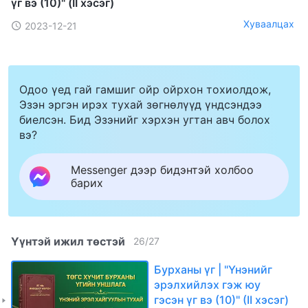
үг вэ (10)" (II хэсэг)
Хуваалцах
2023-12-21
Одоо үед гай гамшиг ойр ойрхон тохиолдож,
Эзэн эргэн ирэх тухай зөгнөлүүд үндсэндээ
биелсэн. Бид Эзэнийг хэрхэн угтан авч болох
вэ?
Messenger дээр бидэнтэй холбоо
барих
Үүнтэй ижил төстэй
26
/
27
Бурханы үг | "Үнэнийг
эрэлхийлэх гэж юу
гэсэн үг вэ (10)" (II хэсэг)