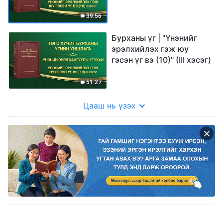
39:56
Бурханы үг | "Үнэнийг
эрэлхийлэх гэж юу
гэсэн үг вэ (10)" (III хэсэг)
51:27
Цааш нь үзэх