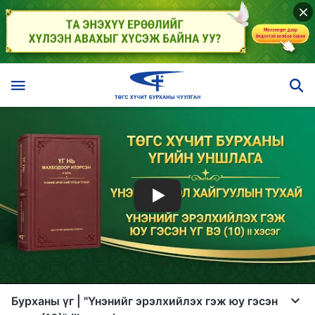
Бурханы үг | "Үнэнийг эрэлхийлэх гэж юу гэсэн