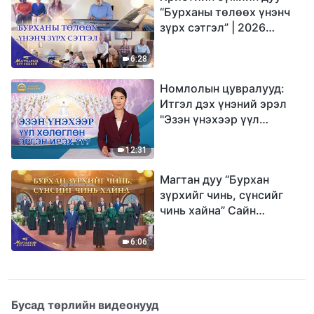
“Бурханы төлөөх үнэнч
зүрх сэтгэл” | 2026
Магтаалын дуу хоолой
6:28
Номлолын цувралууд:
Итгэл дэх үнэний эрэл
"Эзэн үнэхээр үүл
хөлөглөн эргэн ирэх үү?"
12:31
Магтан дуу “Бурхан
зүрхийг чинь, сүнсийг
чинь хайна” Сайн
мэдээний найрал дуу |
2026 Магтаалын дуу
6:06
хоолой
Бусад төрлийн видеонууд