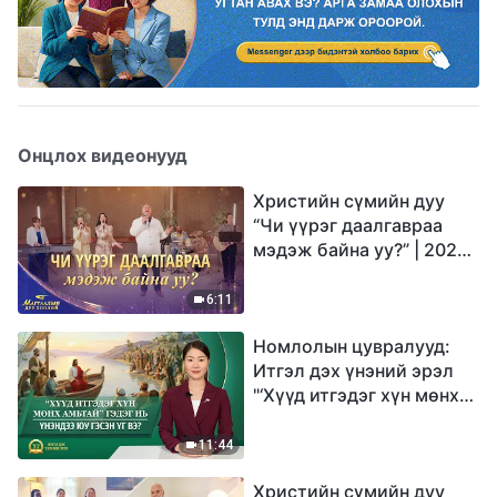
Онцлох видеонууд
Христийн сүмийн дуу
“Чи үүрэг даалгавраа
мэдэж байна уу?” | 2026
Магтаалын дуу хоолой
6:11
Номлолын цувралууд:
Итгэл дэх үнэний эрэл
"‘Хүүд итгэдэг хүн мөнх
амьтай’ гэдэг нь үнэндээ
юу гэсэн үг вэ?"
11:44
Христийн сүмийн дуу