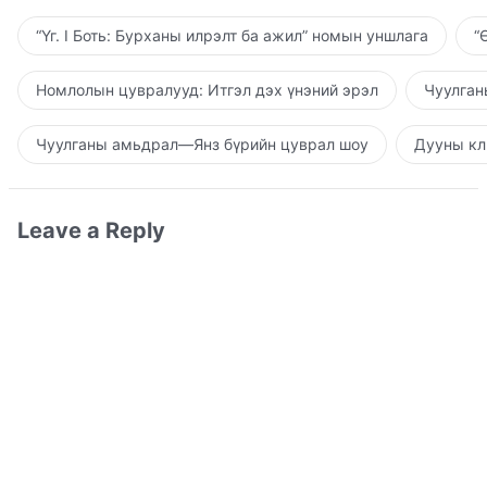
“Үг. I Боть: Бурханы илрэлт ба ажил” номын уншлага
“
Номлолын цувралууд: Итгэл дэх үнэний эрэл
Чуулган
Чуулганы амьдрал—Янз бүрийн цуврал шоу
Дууны кл
Leave a Reply