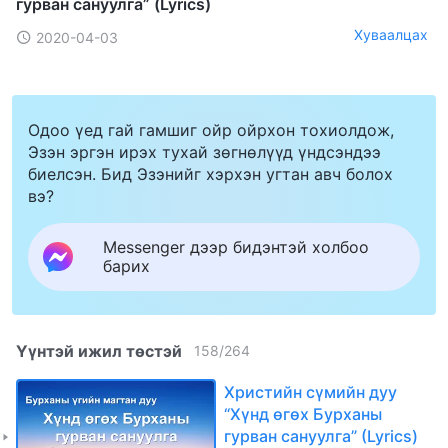
гурван сануулга” (Lyrics)
Хуваалцах
2020-04-03
Одоо үед гай гамшиг ойр ойрхон тохиолдож,
Эзэн эргэн ирэх тухай зөгнөлүүд үндсэндээ
биелсэн. Бид Эзэнийг хэрхэн угтан авч болох
вэ?
Messenger дээр бидэнтэй холбоо
барих
Үүнтэй ижил төстэй
158
/
264
Христийн сүмийн дуу
“Хүнд өгөх Бурханы
гурван сануулга” (Lyrics)