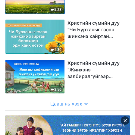
5:28
Христийн сүмийн дуу
“Чи Бурханыг гэсэн
жинхэнэ хайртай
болохоор эрж хайх
ёстой” (дууны үг)
4:30
Христийн сүмийн дуу
“Жинхэнэ
залбиралгүйгээр
жинхэнэ үйлчлэл гэж
үгүй” (Lyrics)
3:50
Цааш нь үзэх