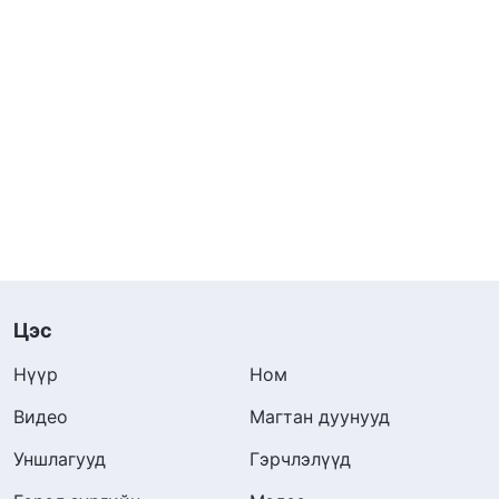
Цэс
Нүүр
Ном
Видео
Магтан дуунууд
Уншлагууд
Гэрчлэлүүд