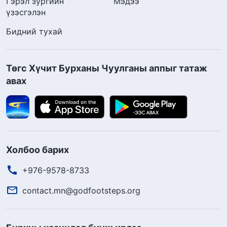
Гэрэл зургийн
Мэдээ
үзэсгэлэн
Бидний тухай
Төгс Хүчит Бурханы Чуулганы аппыг татаж
авах
Холбоо барих
+976-9578-8733
contact.mn@godfootsteps.org