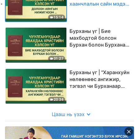
хаанчлалын сайн мэдээ
орчлон ертөнц даяар
түгэх болно гэж зөгнөж
15:14
байна
Бурханы үг | Бие
махбодтой болсон
Бурхан болон Бурханаар
ашиглагддаг хүмүүсийн
хоорондох үндсэн ялгаа
31:27
Бурханы үг | "Харанхуйн
нөлөөнөөс ангижир,
тэгвэл чи Бурханаар
авхуулна"
20:34
Цааш нь үзэх