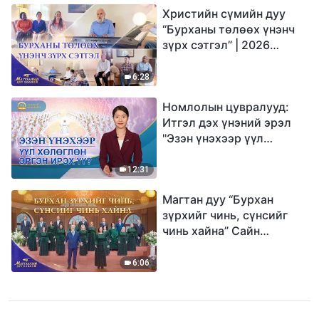
Христийн сүмийн дуу
“Бурханы төлөөх үнэнч
зүрх сэтгэл” | 2026
Магтаалын дуу хоолой
6:28
Номлолын цувралууд:
Итгэл дэх үнэний эрэл
"Эзэн үнэхээр үүл
хөлөглөн эргэн ирэх үү?"
12:31
Магтан дуу “Бурхан
зүрхийг чинь, сүнсийг
чинь хайна” Сайн
мэдээний найрал дуу |
2026 Магтаалын дуу
6:06
хоолой