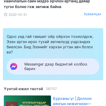
хаанчлалын сайн мэдээ орчлон ертөнц даяар
түгэх болно гэж зөгнөж байна
Хуваалцах
2020-10-31
Одоо үед гай гамшиг ойр ойрхон тохиолдож,
Эзэн эргэн ирэх тухай зөгнөлүүд үндсэндээ
биелсэн. Бид Эзэнийг хэрхэн угтан авч болох
вэ?
Messenger дээр бидэнтэй холбоо
барих
Үүнтэй ижил төстэй
28
/
157
Бурханы үг | Долоон
аянгын нижигнээн—