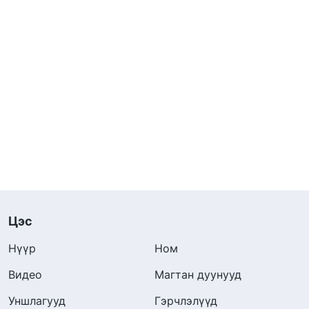
Цэс
Нүүр
Ном
Видео
Магтан дуунууд
Уншлагууд
Гэрчлэлүүд