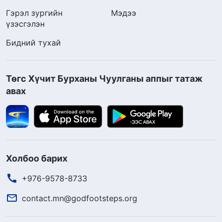
Гэрэл зургийн
Мэдээ
үзэсгэлэн
Бидний тухай
Төгс Хүчит Бурханы Чуулганы аппыг татаж
авах
Холбоо барих
+976-9578-8733
contact.mn@godfootsteps.org