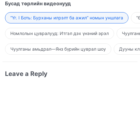
Бусад төрлийн видеонууд
“Үг. I Боть: Бурханы илрэлт ба ажил” номын уншлага
“
Номлолын цувралууд: Итгэл дэх үнэний эрэл
Чуулган
Чуулганы амьдрал—Янз бүрийн цуврал шоу
Дууны кл
Leave a Reply