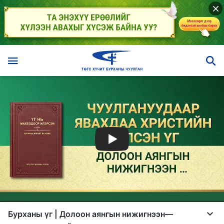
Бурханы үг | Долоон аянгын нижигнээн—