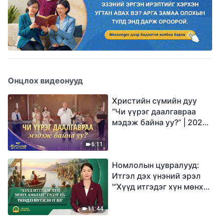
Онцлох видеонууд
Христийн сүмийн дуу
“Чи үүрэг даалгавраа
мэдэж байна уу?” | 2026
Магтаалын дуу хоолой
6:11
Номлолын цувралууд:
Итгэл дэх үнэний эрэл
"‘Хүүд итгэдэг хүн мөнх
амьтай’ гэдэг нь үнэндээ
юу гэсэн үг вэ?"
11:44