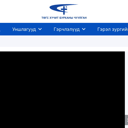
д
Уншлагууд
Гэрчлэлүүд
Гэрэл зургий