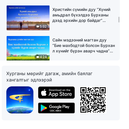
Христийн сүмийн дуу “Хүний
амьдрал бүхэлдээ Бурханы
дээд эрхийн дор байдаг”
(Lyrics)
5:02
Сайн мэдээний магтан дуу
“Бие махбодтой болсон Бурхан
л хүнийг бүрэн аварч чадна”
(үгтэй）
4:24
Христийн магтаалын дуу “Хүн
Хурганы мөрийг дагаж, амийн баялаг
төрөлхтөнд хандах Бурханы
хангалтыг эдлээрэй
өршөөл хэзээ ч дуусаагүй”
(Lyrics)
4:28
Христийн сүмийн дуу
“Бурханы одоогийн ажлыг чи
дагасан уу” (дууны үг)
4:22