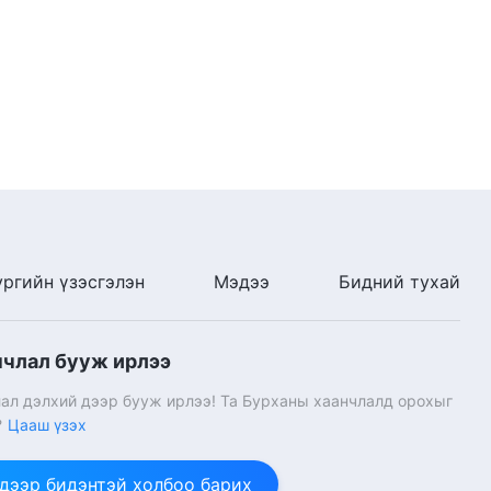
ургийн үзэсгэлэн
Мэдээ
Бидний тухай
нчлал бууж ирлээ
ал дэлхий дээр бууж ирлээ! Та Бурханы хаанчлалд орохыг
?
Цааш үзэх
 дээр бидэнтэй холбоо барих