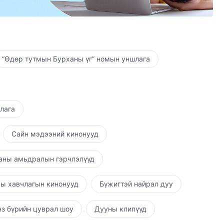
төлөө байдаг.
“Өдөр тутмын Бурханы үг” номын уншлага
шлага
Сайн мэдээний кинонууд
аны амьдралын гэрчлэлүүд
ы хавчлагын кинонууд
Бүжигтэй найрал дуу
з бүрийн цуврал шоу
Дууны клипүүд