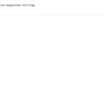
он видеоны хэсгүүд
.