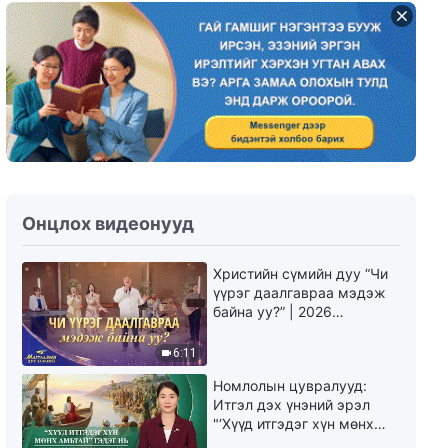
Бурханы үгийн магтан дуу
“Үзэл, төсөөллөөр чи
Бурханыг хэзээ ч мэдэхгүй”
(үгтэй)
5:48
Христийн сүмийн дуу “Үнэнийг
хэрэгжүүлэх нь бодит төлөөс
шаарддаг” (үгтэй)
6:39
Сайн мэдээний магтан дуу
Онцлох видеонууд
“Хаанчлалын эрин үед Бурхан
хүнийг үгээр төгс болгодог”
Христийн сүмийн дуу “Чи
(Lyrics)
3:25
үүрэг даалгавраа мэдэж
байна уу?” | 2026
Сайн мэдээний магтан дуу
Магтаалын дуу хоолой
“Эцсийн өдрүүдэд Бурхан
6:11
хүнийг үгээрээ шүүж, төгс
болгодог” (дууны үг)
Номлолын цувралууд:
5:57
Итгэл дэх үнэний эрэл
"‘Хүүд итгэдэг хүн мөнх
Христийн сүмийн дуу “Эцсийн
амьтай’ гэдэг нь үнэндээ