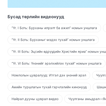
Учир нь Бурханы бүх ажил хүний, хүний, хүний 
Эцсийн байлдан дагуулалт аврал авчирч,
Бусад төрлийн видеонууд
хүрэх газрыг илчилдэг.
“Үг. I Боть: Бурханы илрэлт ба ажил” номын уншлага
Гэхдээ шүүлт, гэмшил,
“Үг. II Боть: Бурханыг мэдэх тухай” номын уншлага
амьдралын зөв замыг ухаарснаар
“Үг. III Боть: Эцсийн өдрүүдийн Христийн яриа” номын ун
хөшүүн нэгний зүрх сэтгэл сэргэх болно.
“Үг. VI Боть: Үнэнийг эрэлхийлэх тухай” номын уншлага
Дуулгаваргүй хүмүүс шүүгдэж,
доторх тэрслүү байдал нь ил болно.
Номлолын цувралууд: Итгэл дэх үнэний эрэл
Чуулг
Гэвч хүн гэмшиж, эсвэл зөв замаар алхаж,
Амийн туршлагын тухай гэрчлэлийн кинонууд
Шашн
доторх ялзралаа хаяж чадахгүй бол
Найрал дууны цуврал видео
Чуулганы амьдрал—Ян
тэд аврагдаж, чөлөөлөгдөх арга үгүй,