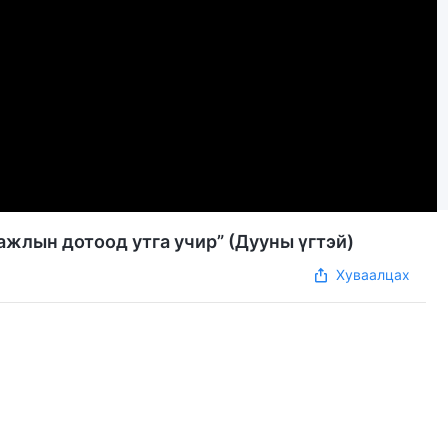
ажлын дотоод утга учир” (Дууны үгтэй)
Хуваалцах