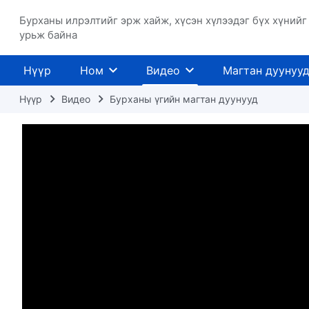
Бурханы илрэлтийг эрж хайж, хүсэн хүлээдэг бүх хүнийг
урьж байна
Нүүр
Ном
Видео
Магтан дуунуу
Нүүр
Видео
Бурханы үгийн магтан дуунууд