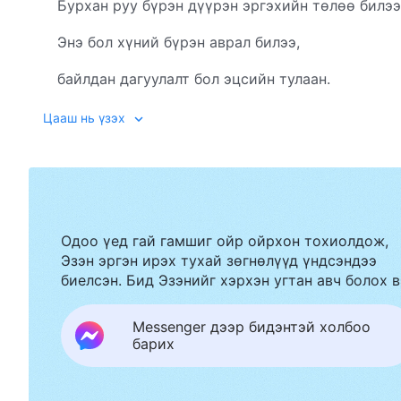
Бурхан руу бүрэн дүүрэн эргэхийн төлөө билээ
Энэ бол хүний бүрэн аврал билээ,
байлдан дагуулалт бол эцсийн тулаан.
Энэ бол Бурханы ялгуусан төлөвлөгөөний
Цааш нь үзэх
сүүлчийн үе шат.
Үүнгүйгээр ямар ч хүн аврагдахгүй,
Сатаны эсрэг ямар ч ялалтанд хүрэхгүй,
Одоо үед гай гамшиг ойр ойрхон тохиолдож,
Эзэн эргэн ирэх тухай зөгнөлүүд үндсэндээ
хэн ч сайн хүрэх газарт орохгүй.
биелсэн. Бид Эзэнийг хэрхэн угтан авч болох в
Хүн төрөлхтөн Сатаны нөлөөнд зовдог.
Messenger дээр бидэнтэй холбоо
Тиймээс хүнд аврал авчрахын тулд
барих
эхлээд Сатан ялагдах ёстой.