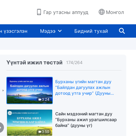
6:00
Гар утасны аппууд
Монгол
Христийн сүмийн дуу
“Цэвэрлэгдсэн хүмүүс л
амралтад орно” (Lyrics)
н үзэсгэлэн
Мэдээ
Бидний тухай
3:52
Христийн сүмийн дуу
“Бурханы ирэхийг хэн ч
мэдэхгүй” (Дууны үгтэй)
Үүнтэй ижил төстэй
174
/
264
5:33
Бурханы үгийн магтан дуу
“Байлдан дагуулах ажлын
дотоод утга учир” (Дууны
үгтэй)
3:24
Сайн мэдээний магтан дуу
“Бурханы ажил урагшилсаар
байна” (дууны үг)
3:50