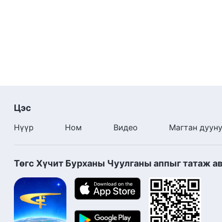
Цэс
Нүүр
Ном
Видео
Магтан дуун
Төгс Хүчит Бурханы Чуулганы аппыг татаж а