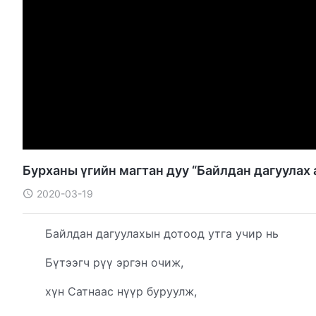
Бурханы үгийн магтан дуу “Байлдан дагуулах 
2020-03-19
Байлдан дагуулахын дотоод утга учир нь
Бүтээгч рүү эргэн очиж,
хүн Сатнаас нүүр буруулж,