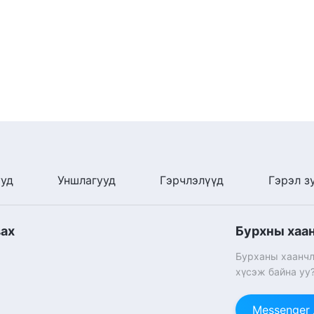
ууд
Уншлагууд
Гэрчлэлүүд
Гэрэл з
вах
Бурхны хаа
Бурханы хаанчл
хүсэж байна уу
Messenger