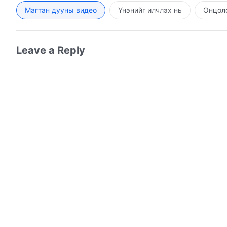
Магтан дууны видео
Үнэнийг илчлэх нь
Онцолс
Сатанд залгиулах болно.
Энэ бол хүмүүсийг аварч,
Leave a Reply
тэдний төгсгөлийг илчлэх
Бурханы байлдан дагуулалтын зорилго,
төгсгөл нь сайн ч бай, муу ч бай,
Бурханы байлдан дагуулалтаар илчлэгдэх болно
“Хургыг дагаж шинэ дуу дуулъя” номоос