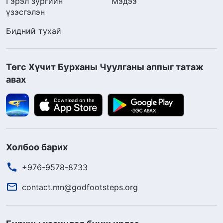
Гэрэл зургийн
Мэдээ
үзэсгэлэн
Бидний тухай
Төгс Хүчит Бурханы Чуулганы аппыг татаж
авах
Холбоо барих
+976-9578-8733
contact.mn@godfootsteps.org