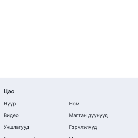
Цэс
Нүүр
Ном
Видео
Магтан дуунууд
Уншлагууд
Гэрчлэлүүд