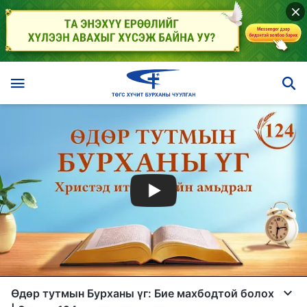
Өдөр тутмын Бурханы үг: Бие махбодтой болох