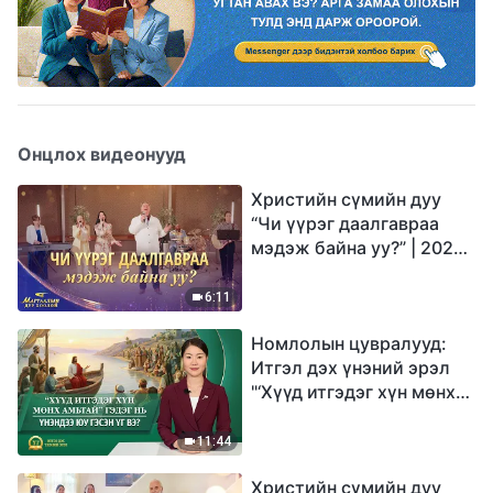
Онцлох видеонууд
Христийн сүмийн дуу
“Чи үүрэг даалгавраа
мэдэж байна уу?” | 2026
Магтаалын дуу хоолой
6:11
Номлолын цувралууд:
Итгэл дэх үнэний эрэл
"‘Хүүд итгэдэг хүн мөнх
амьтай’ гэдэг нь үнэндээ
юу гэсэн үг вэ?"
11:44
Христийн сүмийн дуу