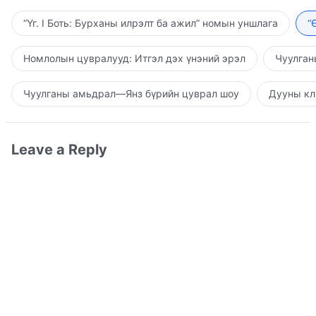
“Үг. I Боть: Бурханы илрэлт ба ажил” номын уншлага
“
Номлолын цувралууд: Итгэл дэх үнэний эрэл
Чуулган
Чуулганы амьдрал—Янз бүрийн цуврал шоу
Дууны кл
Leave a Reply