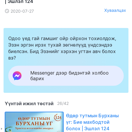
| Эшлэл 124
Хуваалцах
2020-07-27
Одоо үед гай гамшиг ойр ойрхон тохиолдож,
Эзэн эргэн ирэх тухай зөгнөлүүд үндсэндээ
биелсэн. Бид Эзэнийг хэрхэн угтан авч болох
вэ?
Messenger дээр бидэнтэй холбоо
барих
Үүнтэй ижил төстэй
26
/
42
Өдөр тутмын Бурханы
үг: Бие махбодтой
болох | Эшлэл 124