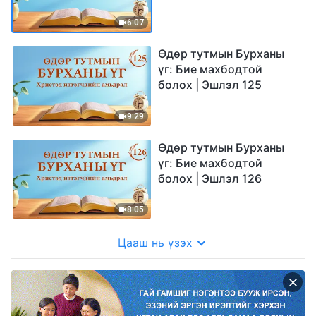
6:07
Өдөр тутмын Бурханы
үг: Бие махбодтой
болох | Эшлэл 125
9:29
Өдөр тутмын Бурханы
үг: Бие махбодтой
болох | Эшлэл 126
8:05
Цааш нь үзэх