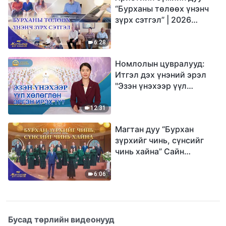
“Бурханы төлөөх үнэнч
зүрх сэтгэл” | 2026
Магтаалын дуу хоолой
6:28
Номлолын цувралууд:
Итгэл дэх үнэний эрэл
"Эзэн үнэхээр үүл
хөлөглөн эргэн ирэх үү?"
12:31
Магтан дуу “Бурхан
зүрхийг чинь, сүнсийг
чинь хайна” Сайн
мэдээний найрал дуу |
2026 Магтаалын дуу
6:06
хоолой
Бусад төрлийн видеонууд