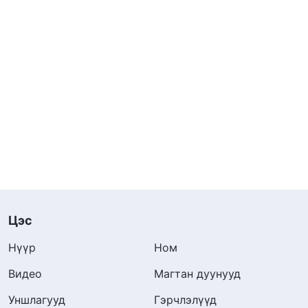
Цэс
Нүүр
Ном
Видео
Магтан дуунууд
Уншлагууд
Гэрчлэлүүд