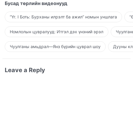
Бусад төрлийн видеонууд
“Үг. I Боть: Бурханы илрэлт ба ажил” номын уншлага
“
Номлолын цувралууд: Итгэл дэх үнэний эрэл
Чуулган
Чуулганы амьдрал—Янз бүрийн цуврал шоу
Дууны кл
Leave a Reply