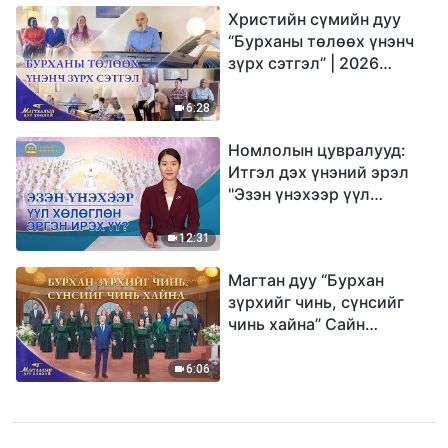
Христийн сүмийн дуу
“Бурханы төлөөх үнэнч
зүрх сэтгэл” | 2026
Магтаалын дуу хоолой
6:28
Номлолын цувралууд:
Итгэл дэх үнэний эрэл
"Эзэн үнэхээр үүл
хөлөглөн эргэн ирэх үү?"
12:31
Магтан дуу “Бурхан
зүрхийг чинь, сүнсийг
чинь хайна” Сайн
мэдээний найрал дуу |
2026 Магтаалын дуу
6:06
хоолой