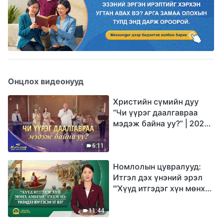
Онцлох видеонууд
Христийн сүмийн дуу
“Чи үүрэг даалгавраа
мэдэж байна уу?” | 2026
Магтаалын дуу хоолой
6:11
Номлолын цувралууд:
Итгэл дэх үнэний эрэл
"‘Хүүд итгэдэг хүн мөнх
амьтай’ гэдэг нь үнэндээ
юу гэсэн үг вэ?"
11:44