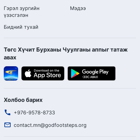
Гэрэл зургийн
Мэдээ
үзэсгэлэн
Бидний тухай
Төгс Хүчит Бурханы Чуулганы аппыг татаж
авах
Холбоо барих
+976-9578-8733
contact.mn@godfootsteps.org