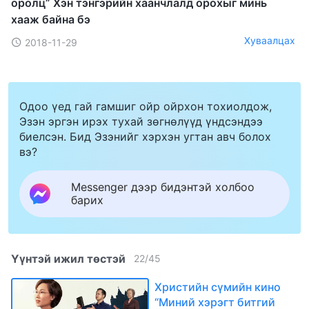
оролц” Хэн тэнгэрийн хаанчлалд орохыг минь
хааж байна бэ
Хуваалцах
2018-11-29
Одоо үед гай гамшиг ойр ойрхон тохиолдож,
Эзэн эргэн ирэх тухай зөгнөлүүд үндсэндээ
биелсэн. Бид Эзэнийг хэрхэн угтан авч болох
вэ?
Messenger дээр бидэнтэй холбоо
барих
Үүнтэй ижил төстэй
22
/
45
Христийн сүмийн кино
“Миний хэрэгт битгий