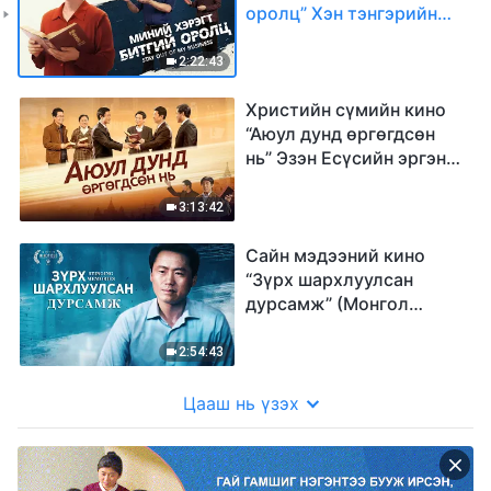
оролц” Хэн тэнгэрийн
хаанчлалд орохыг минь
хааж байна бэ
2:22:43
Христийн сүмийн кино
“Аюул дунд өргөгдсөн
нь” Эзэн Есүсийн эргэн
ирэлтийг азаар угтан
авах
3:13:42
Сайн мэдээний кино
“Зүрх шархлуулсан
дурсамж” (Монгол
хэлээр)
2:54:43
Цааш нь үзэх