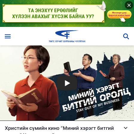
Христийн сүмийн кино “Миний хэрэгт битгий