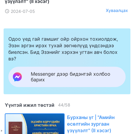
үзүүлэлт" (II хэсэг)
Хуваалцах
2024-07-05
Одоо үед гай гамшиг ойр ойрхон тохиолдож,
Эзэн эргэн ирэх тухай зөгнөлүүд үндсэндээ
биелсэн. Бид Эзэнийг хэрхэн угтан авч болох
вэ?
Messenger дээр бидэнтэй холбоо
барих
Үүнтэй ижил төстэй
44
/
58
Бурханы үг | "Амийн
өсөлтийн зургаан
үзүүлэлт" (II хэсэг)