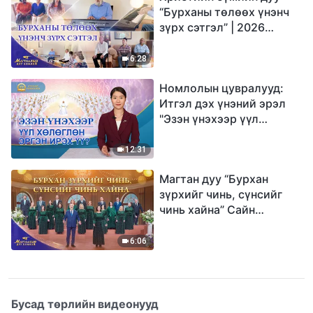
“Бурханы төлөөх үнэнч
зүрх сэтгэл” | 2026
Магтаалын дуу хоолой
6:28
Номлолын цувралууд:
Итгэл дэх үнэний эрэл
"Эзэн үнэхээр үүл
хөлөглөн эргэн ирэх үү?"
12:31
Магтан дуу “Бурхан
зүрхийг чинь, сүнсийг
чинь хайна” Сайн
мэдээний найрал дуу |
2026 Магтаалын дуу
6:06
хоолой
Бусад төрлийн видеонууд