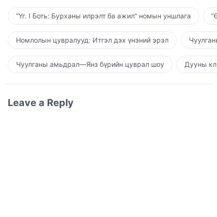
“Үг. I Боть: Бурханы илрэлт ба ажил” номын уншлага
“
Номлолын цувралууд: Итгэл дэх үнэний эрэл
Чуулган
Чуулганы амьдрал—Янз бүрийн цуврал шоу
Дууны кл
Leave a Reply