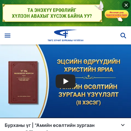
Бурханы үг | "Амийн өсөлтийн зургаан