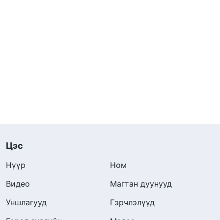
Цэс
Нүүр
Ном
Видео
Магтан дуунууд
Уншлагууд
Гэрчлэлүүд