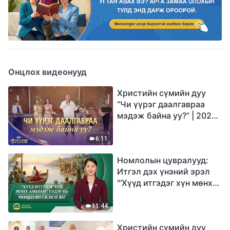
Онцлох видеонууд
Христийн сүмийн дуу
“Чи үүрэг даалгавраа
мэдэж байна уу?” | 2026
Магтаалын дуу хоолой
6:11
Номлолын цувралууд:
Итгэл дэх үнэний эрэл
"‘Хүүд итгэдэг хүн мөнх
амьтай’ гэдэг нь үнэндээ
юу гэсэн үг вэ?"
11:44
Христийн сүмийн дуу