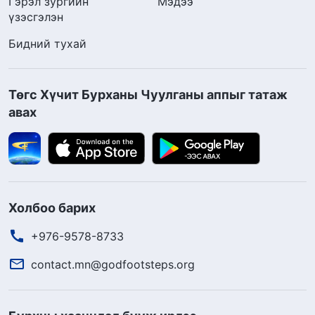
Гэрэл зургийн
Мэдээ
үзэсгэлэн
Бидний тухай
Төгс Хүчит Бурханы Чуулганы аппыг татаж
авах
Холбоо барих
+976-9578-8733
contact.mn@godfootsteps.org