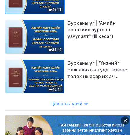
46:11
Бурханы үг | "Амийн
өсөлтийн зургаан
үзүүлэлт" (III хэсэг)
35:19
Бурханы үг | "Үнэнийг
олж авахын тулд төлөөс
төлөх нь асар их ач
холбогдолтой"
46:44
Цааш нь үзэх