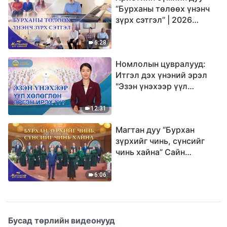
“Бурханы төлөөх үнэнч
зүрх сэтгэл” | 2026
Магтаалын дуу хоолой
6:28
Номлолын цувралууд:
Итгэл дэх үнэний эрэл
"Эзэн үнэхээр үүл
хөлөглөн эргэн ирэх үү?"
12:31
Магтан дуу “Бурхан
зүрхийг чинь, сүнсийг
чинь хайна” Сайн
мэдээний найрал дуу |
2026 Магтаалын дуу
6:06
хоолой
Бусад төрлийн видеонууд