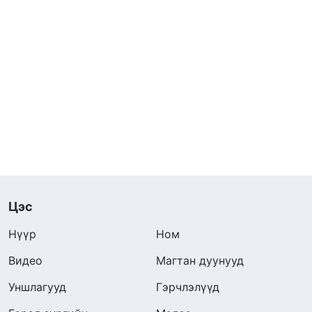
Цэс
Нүүр
Ном
Видео
Магтан дуунууд
Уншлагууд
Гэрчлэлүүд