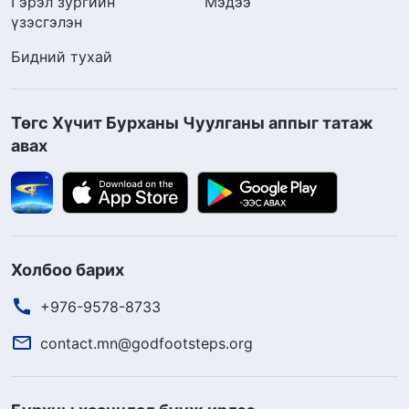
Гэрэл зургийн
Мэдээ
үзэсгэлэн
Бидний тухай
Төгс Хүчит Бурханы Чуулганы аппыг татаж
авах
Холбоо барих
+976-9578-8733
contact.mn@godfootsteps.org