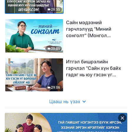
муу муухай байдлыг
илчилсэн"
26:55
Сайн мэдээний
гэрчлэлүүд "Миний
сонголт" (Mонгол
хэлээр)
38:05
Итгэл бишрэлийн
гэрчлэл "Сайн хүн байх
гэдэг нь юу гэсэн үг
болохыг ойлгох нь"
(Mонгол хэлээр)
29:06
Цааш нь үзэх