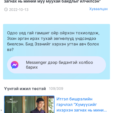
загнах нь миний муу муухай байдлыг илчилсэн"
Хуваалцах
2022-10-13
Одоо үед гай гамшиг ойр ойрхон тохиолдож,
Эзэн эргэн ирэх тухай зөгнөлүүд үндсэндээ
биелсэн. Бид Эзэнийг хэрхэн угтан авч болох
вэ?
Messenger дээр бидэнтэй холбоо
барих
Үүнтэй ижил төстэй
109
/
309
Итгэл бишрэлийн
гэрчлэл "Хүмүүсийг
ихэрхэн загнах нь миний