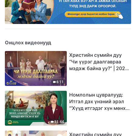
Онцлох видеонууд
Христийн сүмийн дуу
“Чи үүрэг даалгавраа
мэдэж байна уу?” | 2026
Магтаалын дуу хоолой
6:11
Номлолын цувралууд:
Итгэл дэх үнэний эрэл
"‘Хүүд итгэдэг хүн мөнх
амьтай’ гэдэг нь үнэндээ
юу гэсэн үг вэ?"
11:44
Христийн сүмийн дуу