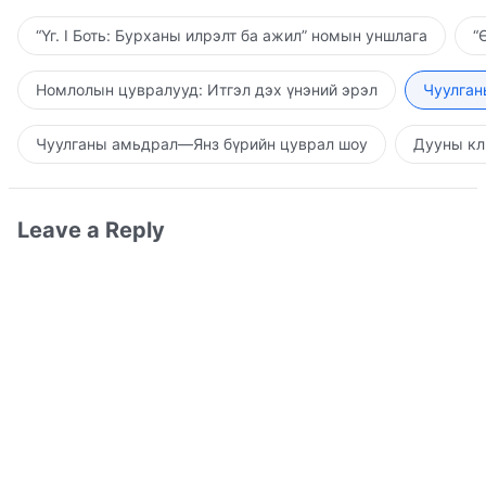
“Үг. I Боть: Бурханы илрэлт ба ажил” номын уншлага
“
Номлолын цувралууд: Итгэл дэх үнэний эрэл
Чуулган
Чуулганы амьдрал—Янз бүрийн цуврал шоу
Дууны кл
Leave a Reply